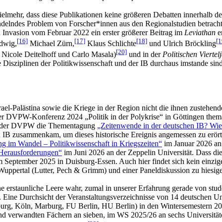
ielmehr, dass diese Publikationen keine größeren Debatten innerhalb de
andelndes Problem von Forscher*innen aus den Regionalstudien betrac
 Invasion vom Februar 2022 ein erster größerer Beitrag im
Leviathan
e
[16]
[17]
[18]
[1
dwig,
Michael Zürn,
Klaus Schlichte
und Ulrich Bröckling
[20]
 Nicole Deitelhoff und Carlo Masala)
und in der
Politischen Viertelj
 Disziplinen der Politikwissenschaft und der IB durchaus imstande sind,
Israel-Palästina sowie die Kriege in der Region nicht die ihnen zuste
r DVPW-Konferenz 2024 „Politik in der Polykrise“ in Göttingen themat
von der DVPW die Thementagung
„Zeitenwende in der deutschen IB? Wie w
chen IB zusammenkam, um dieses historische Ereignis angemessen zu 
g im Wandel – Politikwissenschaft in Kriegszeiten“
im Januar 2026 an 
Herausforderungen“
im Juni 2026 an der Zeppelin Universität. Dass diese
 September 2025 in Duisburg-Essen. Auch hier findet sich kein einziges
uppertal (Lutter, Pech & Grimm) und einer Paneldiskussion zu hiesigen
ine erstaunliche Leere wahr, zumal in unserer Erfahrung gerade von s
ird. Eine Durchsicht der Veranstaltungsverzeichnisse von 14 deutsc
rg, Köln, Marburg, FU Berlin, HU Berlin) in den Wintersemestern 202
 und verwandten Fächern an sieben, im WS 2025/26 an sechs Universi