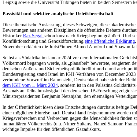
Leipzig sowie die Universität Tübingen bieten in beiden Semestern k
Passivität und selektive analytische Urteilsbereitschaft
Diese thematische Auslassung, dieses Schweigen, diese akademische Pas
Bewertungen aus anderen Disziplinen die öffentliche Debatte durchau
Historiker
Raz Segal
schon kurz nach Kriegsbeginn geäußert. Und sc
Konfliktforschung und Genozidforschung
eine öffentliche Erklärung
,
November erklärten die Jurist*innen Ahmed Abofoul und Shawan Jabar
Selbst als Südafrika im Januar 2024 vor dem Internationalen Gerichts
Völkermord begangen werde, als „plausibel“ bewertete, reagierten deu
deutschen Außen- und Sicherheitspolitik berührt und damit auch politik
Bundesregierung stand Israel im IGH-Verfahren von Dezember 2023 bi
verbundene Vorwurf im Raum steht, Deutschland habe sich der Beihi
dem IGH vom 1. März 2024
, sondern ist in den Palästina-Solidarit
Ausmaß an Teilnahmslosigkeit der deutschen IB-Forschung zeigte sich
Ministerpräsidenten Benjamin Netanjahu, den ehemaligen Verteidig
In der Öffentlichkeit lösen diese Entscheidungen durchaus heftige Deb
einer möglichen Einreise nach Deutschland festgenommen werden müss
Kriegsverbrechen und Verbrechen gegen die Menschlichkeit finden sta
humanitären Völkerrechts (u.a. Nimer Sultany, Nahed Samour, France
wichtige Impulse für den öffentlichen Gazadiskurs.