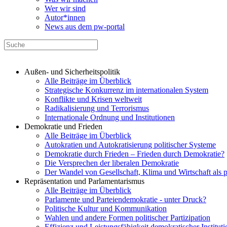
Wer wir sind
Autor*innen
News aus dem pw-portal
Außen- und Sicherheitspolitik
Alle Beiträge im Überblick
Strategische Konkurrenz im internationalen System
Konflikte und Krisen weltweit
Radikalisierung und Terrorismus
Internationale Ordnung und Institutionen
Demokratie und Frieden
Alle Beiträge im Überblick
Autokratien und Autokratisierung politischer Systeme
Demokratie durch Frieden – Frieden durch Demokratie?
Die Versprechen der liberalen Demokratie
Der Wandel von Gesellschaft, Klima und Wirtschaft als 
Repräsentation und Parlamentarismus
Alle Beiträge im Überblick
Parlamente und Parteiendemokratie - unter Druck?
Politische Kultur und Kommunikation
Wahlen und andere Formen politischer Partizipation
Effizienz und Leistungsfähigkeit demokratischer Institut