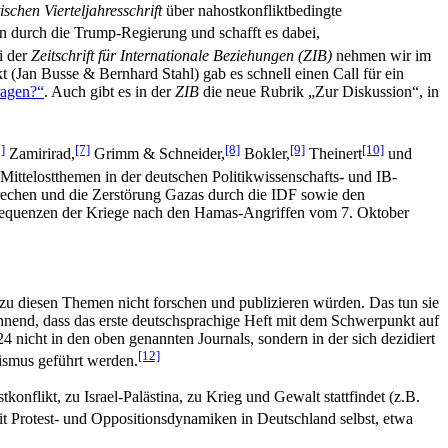
ischen Vierteljahresschrift
über nahostkonfliktbedingte
n durch die Trump-Regierung und schafft es dabei,
i der
Zeitschrift für Internationale Beziehungen
(ZIB)
nehmen wir im
an Busse & Bernhard Stahl) gab es schnell einen Call für ein
ragen?“
. Auch gibt es in der
ZIB
die neue Rubrik „Zur Diskussion“, in
]
[7]
[8]
[9]
[10]
Zamirirad,
Grimm & Schneider,
Bokler,
Theinert
und
 Mittelostthemen in der deutschen Politikwissenschafts- und IB-
rbrechen und die Zerstörung Gazas durch die IDF sowie den
Konsequenzen der Kriege nach den Hamas-Angriffen vom 7. Oktober
 zu diesen Themen nicht forschen und publizieren würden. Das tun sie
eichnend, dass das erste deutschsprachige Heft mit dem Schwerpunkt auf
nicht in den oben genannten Journals, sondern in der sich dezidiert
[12]
ismus geführt werden.
nflikt, zu Israel-Palästina, zu Krieg und Gewalt stattfindet (z.B.
mit Protest- und Oppositionsdynamiken in Deutschland selbst, etwa