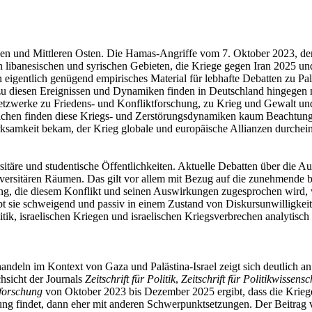
n und Mittleren Osten. Die Hamas-Angriffe vom 7. Oktober 2023, der 
 libanesischen und syrischen Gebieten, die Kriege gegen Iran 2025 und
 eigentlich genügend empirisches Material für lebhafte Debatten zu Pal
 diesen Ereignissen und Dynamiken finden in Deutschland hingegen nicht
etzwerke zu Friedens- und Konfliktforschung, zu Krieg und Gewalt und
hen finden diese Kriegs- und Zerstörungsdynamiken kaum Beachtung. Das 
rksamkeit bekam, der Krieg globale und europäische Allianzen durchei
ersitäre und studentische Öffentlichkeiten. Aktuelle Debatten über die
iversitären Räumen. Das gilt vor allem mit Bezug auf die zunehmende b
 die diesem Konflikt und seinen Auswirkungen zugesprochen wird, wil
 sie schweigend und passiv in einem Zustand von Diskursunwilligkeit. 
tik, israelischen Kriegen und israelischen Kriegsverbrechen analytisch sc
handeln im Kontext von Gaza und Palästina-Israel zeigt sich deutlich
hsicht der Journals
Zeitschrift für Politik
,
Zeitschrift für Politikwissensc
tforschung
von Oktober 2023 bis Dezember 2025 ergibt, dass die Kriege
ung findet, dann eher mit anderen Schwerpunktsetzungen. Der Beitrag