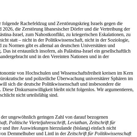
folgende Rachefeldzug und Zerstörungskrieg Israels gegen die
 2026, die Zerstörung libanesischer Dörfer und die Vertreibung der
ästina-Israel, zum Nahostkonflikt, zu kriegerischen Eskalationen, zu
 statt – nicht in der Politikwissenschaft, nicht in der Soziologie,
 zu Normen gibt es allemal an deutschen Universitäten und
ist erstaunlich insofern, als Palästina-Israel ein gesellschaftlich
nandergebracht und in den Vereinten Nationen und in der
 Autonomie von Hochschulen und Wissenschaftsfreiheit kreisen im Kern
ürokratische und polizeiliche Überwachung universitärer Sphären im
l sich die deutsche Politikwissenschaft und insbesondere die
Diese Diskursunwilligkeit bleibt nicht folgenlos. Wir argumentieren,
hlicht nicht urteilsfähig sind.
 an der ungewöhnlich geringen Zahl von darauf bezogenen
haft
,
Politische Vierteljahresschrift
,
Leviathan
,
Zeitschrift für
 und ihre Auswirkungen hierzulande (bislang) einfach nicht
 von Demmelhuber und Lintl in der
Zeitschrift für Politikwissenschaft