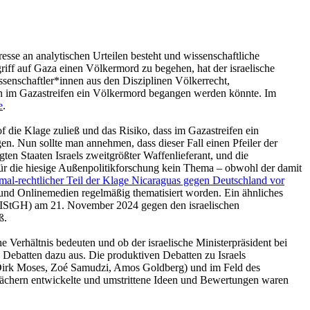
resse an analytischen Urteilen besteht und wissenschaftliche
riff auf Gaza einen Völkermord zu begehen, hat der israelische
enschaftler*innen aus den Disziplinen Völkerrecht,
nnen im Gazastreifen ein Völkermord begangen werden könnte. Im
e
.
f die Klage zuließ und das Risiko, dass im Gazastreifen ein
en. Nun sollte man annehmen, dass dieser Fall einen Pfeiler der
gten Staaten Israels zweitgrößter Waffenlieferant, und die
für die hiesige Außenpolitikforschung kein Thema – obwohl der damit
ormal-rechtlicher Teil der Klage Nicaraguas gegen Deutschland vor
t- und Onlinemedien regelmäßig thematisiert worden. Ein ähnliches
f (IStGH) am 21. November 2024 gegen den israelischen
ß.
e Verhältnis bedeuten und ob der israelische Ministerpräsident bei
Debatten dazu aus. Die produktiven Debatten zu Israels
Dirk Moses, Zoé Samudzi, Amos Goldberg) und im Feld des
Fächern entwickelte und umstrittene Ideen und Bewertungen waren