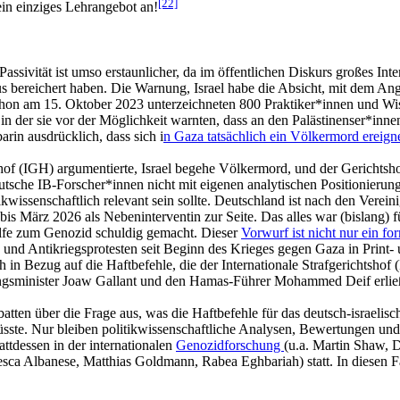
[22]
ein einziges Lehrangebot an!
sivität ist umso erstaunlicher, da im öffentlichen Diskurs großes Inte
s bereichert haben. Die Warnung, Israel habe die Absicht, mit dem Ang
hon am 15. Oktober 2023 unterzeichneten 800 Praktiker*innen und Wiss
 in der sie vor der Möglichkeit warnten, dass an den Palästinenser*i
in ausdrücklich, dass sich i
n Gaza tatsächlich ein Völkermord ereign
hof (IGH) argumentierte, Israel begehe Völkermord, und der Gerichtsho
tsche IB-Forscher*innen nicht mit eigenen analytischen Positionierung
wissenschaftlich relevant sein sollte. Deutschland ist nach den Vereini
s März 2026 als Nebeninterventin zur Seite. Das alles war (bislang) 
lfe zum Genozid schuldig gemacht. Dieser
Vorwurf ist nicht nur ein f
äts- und Antikriegsprotesten seit Beginn des Krieges gegen Gaza in Prin
 in Bezug auf die Haftbefehle, die der Internationale Strafgerichtsho
ungsminister Joaw Gallant und den Hamas-Führer Mohammed Deif erlie
atten über die Frage aus, was die Haftbefehle für das deutsch-israelisch
te. Nur bleiben politikwissenschaftliche Analysen, Bewertungen und 
ttdessen in der internationalen
Genozidforschung
(u.a. Martin Shaw, 
sca Albanese, Matthias Goldmann, Rabea Eghbariah) statt. In diesen 