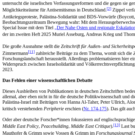
untersucht die israelischen Verfassungsreformen und die gegen sie ge
[2]
Möglichkeitsräume für Antisemitismus in Deutschland.
Zippel verfa
Antikriegsproteste, Palästina-Solidarität und BDS-Vorwürfe (Boycot
Beobachtungszeitraum Bewegung wahr: Mit dem Herausgeberwechsel An
Special Issue mit dem Titel
„Der Nahe Osten und regionale Eskalatio
der im zweiten Heft 2025 Muriel Asseburg, Andreas Krieg und Thom
Die große Ausnahme stellt die
Zeitschrift für Außen- und Sicherheitsp
[11]
Zimmermann
zahlreiche Beiträge zu dem Thema, womit sich die
Forschungslandschaft herausstellt. Allerdings problematisieren hier
Widerspruch zwischen Israelsolidarität und Völkerrechtsverpflichtu
2023.
Das Fehlen einer wissenschaftlichen Debatte
Dieses Ausbleiben von Publikationen in deutschen Zeitschriften bede
allemal, aber eben nicht in für die deutsche Politikwissenschaft und 
Palästina-Israel mit Beiträgen von Hanna Al-Taher, Peter Ullrich, A
kritisch verstehenden
Peripherie
erschien (
Nr. 174-175
). Das gilt auc
Oder aber deutsche Forscher*innen fokussieren auf englischsprachige 
[13]
Middle East Policy
,
Peacebuilding
,
Middle East Critique
).
Last bu
Mauthofer & Grimm sowie Vossen & Grimm im
Forschungsjournal 