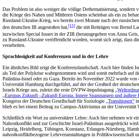
Das Problem ist also weniger die völlige Dethematisierung, sondern v
die Kriege des Nahen und Mittleren Ostens scheinbar als ein zu beh
Russland-Ukraine-Krieg, wo bereits zwei Monate nach der russischen
[15]
den deutschen IB angestoßen hat,
die mit Beiträgen von Bernd La
inzwischen Special Issues in der ZIB (herausgegeben von Anna Geis,
zu Russland-Ukraine veröffentlicht worden, womit sich zeigt, dass die
verarbeiten.
Sprachlosigkeit auf Konferenzen und in der Lehre
Ein ähnliches Bild zeigt die Konferenzlandschaft. Auch hier finden 
als Teil der Polykrise wahrgenommen wird und somit mehrfach auf de
Palästina-Israel oder zu Gaza. Bereits im November 2022 wurde 
Universität Hamburg durchgeführt, auf der der Großteil der deuts
Israels Kriege aus, zuletzt die erste DVPW-Impulstagung
„Weltordnun
„Europas Zukunft –Zukunft Europa. Innere Spannungen und äußere 
Kongress der Deutschen Gesellschaft für Soziologie
„Transitionen“
im
blieb es bei einem Beitrag zu Campus-Aktivismus an der Universität W
Schließlich ein Wort zu universitärer Lehre: Auch hier nehmen wir e
Nahostkonflikt und zur Geschichte Israel-Palästinas ausgedrückt w
Leipzig, Heidelberg, Tübingen, Konstanz, Erlangen-Nürnberg, Hambu
nahostkonfliktbezogene Lehrveranstaltungen in Politikwissenschaft