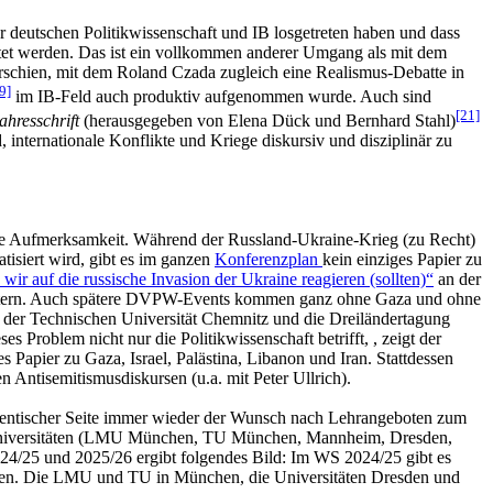
r deutschen Politikwissenschaft und IB losgetreten haben und dass
htet werden. Das ist ein vollkommen anderer Umgang als mit dem
rschien, mit dem Roland Czada zugleich eine Realismus-Debatte in
9]
im IB-Feld auch produktiv aufgenommen wurde. Auch sind
[21]
ahresschrift
(herausgegeben von Elena Dück und Bernhard Stahl)
 internationale Konflikte und Kriege diskursiv und disziplinär zu
hende Aufmerksamkeit. Während der Russland-Ukraine-Krieg (zu Recht)
isiert wird, gibt es im ganzen
Konferenzplan
kein einziges Papier zu
ir auf die russische Invasion der Ukraine reagieren (sollten)“
an der
erörtern. Auch spätere DVPW-Events kommen ganz ohne Gaza und ohne
der Technischen Universität Chemnitz und die Dreiländertagung
s Problem nicht nur die Politikwissenschaft betrifft, , zeigt der
 Papier zu Gaza, Israel, Palästina, Libanon und Iran. Stattdessen
 Antisemitismusdiskursen (u.a. mit Peter Ullrich).
tudentischer Seite immer wieder der Wunsch nach Lehrangeboten zum
hen Universitäten (LMU München, TU München, Mannheim, Dresden,
4/25 und 2025/26 ergibt folgendes Bild: Im WS 2024/25 gibt es
täten. Die LMU und TU in München, die Universitäten Dresden und