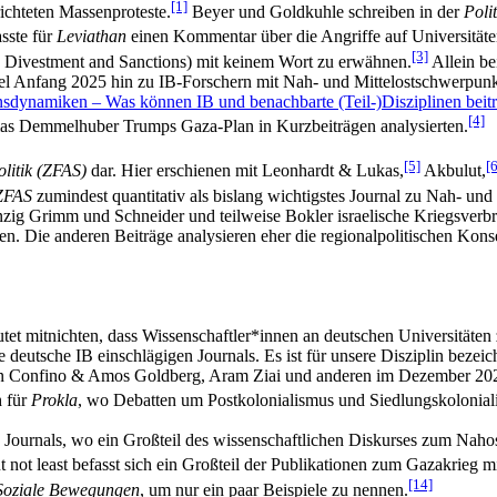
[1]
richteten Massenproteste.
Beyer und Goldkuhle schreiben in der
Polit
sste für
Leviathan
einen Kommentar über die Angriffe auf Universitäte
[3]
t, Divestment and Sanctions) mit keinem Wort zu erwähnen.
Allein be
fang 2025 hin zu IB-Forschern mit Nah- und Mittelostschwerpunkt (J
nsdynamiken – Was können IB und benachbarte (Teil-)Disziplinen beit
[4]
as Demmelhuber Trumps Gaza-Plan in Kurzbeiträgen analysierten.
[5]
[6
olitik (ZFAS)
dar. Hier erschienen mit Leonhardt & Lukas,
Akbulut,
ZFAS
zumindest quantitativ als bislang wichtigstes Journal zu Nah- und
 einzig Grimm und Schneider und teilweise Bokler israelische Kriegsve
ngen. Die anderen Beiträge analysieren eher die regionalpolitischen 
utet mitnichten, dass Wissenschaftler*innen an deutschen Universitäten
die deutsche IB einschlägigen Journals. Es ist für unsere Disziplin bez
lon Confino & Amos Goldberg, Aram Ziai und anderen im Dezember 2024 
h für
Prokla
, wo Debatten um Postkolonialismus und Siedlungskolonial
Journals, wo ein Großteil des wissenschaftlichen Diskurses zum Nahostko
t not least befasst sich ein Großteil der Publikationen zum Gazakrieg 
[14]
Soziale Bewegungen
, um nur ein paar Beispiele zu nennen.