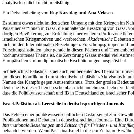
analytisch schlicht nicht urteilsfähig.
Ein Debattenbeitrag von
Roy Karadag und
Ana Velasco
Es stimmt etwas nicht im deutschen Umgang mit den Kriegen im Nahe
Palästinenser*innen in Gaza, die anhaltende Besatzung von Gaza, von
dortigen Bevölkerung zur Errichtung einer weiteren Pufferzone liefern
israelischen Kriegsmotiven und -verbrechen.
Akademische
Debatten zu
nicht in den Internationalen Beziehungen. Forschungsgruppen und -n
Forschungsinstituten, aber gerade in diesen Fächern und Themenbereic
hochumstrittenes Thema ist, die Zerstörung Gazas medial viel Aufme
Europäischen Union diplomatische Erschütterungen ausgelöst hat.
Schließlich ist Palästina-Israel auch ein bedeutendes Thema für univ
um diesen Konflikt und um studentischen Palästina-Aktivismus in un
Namen des Kampfs gegen Antisemitismus. Trotz der großen Bedeutung,
deutsche IB dieser Themen scheinbar nicht annehmen. Lieber verbleibt
dass die Politikwissenschaft und IB in Deutschland zu israelischer Poli
Israel-Palästina als Leerstelle
in deutschsprachigen Journals
Das Fehlen einer politikwissenschaftlichen Diskursivität zum Gewalt
Publikationen und Debatten in deutschsprachigen Journals. Eine Durc
Internationale Beziehungen
und
Zeitschrift für Friedens- und Konflik
behandelt werden. Wenn Palästina-Israel in diesem Zeitraum Erwähn