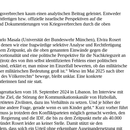
gsverbrechen kaum einen analytischen Beitrag geleistet. Entweder
fertigen bzw. offizielle israelische Perspektiven auf die
 und Dokumentierungen von Kriegsverbrechen durch die oben
Carlo Masala (Universität der Bundeswehr München), Elvira Rosert
i denen wir eine fragwürdige selektive Analyse und Rechtfertigung
inem Zeitpunkt, als die oben genannten Einwände gegen die
ortionalität und eine politische Perspektive für die Nachkriegszeit an
rotz des von ihm selbst identifizierten Fehlens einer politischen
ind, erklärt er, man müsse im Einzelfall bewerten, ob das militärische
einer militärischen Bedeutung groß ist.“ Wieso im Mai 2025 nach über
 des Völkerrechts“ bewege, bleibt unklar. Eine konkrete
erinnen fand nie statt.
n Pagerattacken vom 18. September 2024 in Libanon. Im Interview mit
ische Ziel, die Störung der Kommunikationskanäle von Hizbollah,
töteten Zivilisten, dazu ins Verhältnis zu setzen. Und je höher der
r eine andere Frage, gerade wenn es um Kinder geht.“ Kurz vorher führt
, muss ja trotzdem den Konfliktparteien möglich gemacht werden, den
e Regierung und die IDF, die bis zu dem Zeitpunkt mehr als 40.000
det Rosert leider an keiner Stelle. Damit stützt sie den
oblem, dass solch ein Urteil ohne erkennbare Auseinandersetzung mit