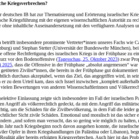
sche Kriegsverbrechen?
 deutschen IB hat zur Thematisierung und Erörterung israelischer Krie
che Kriegsführung mit der eigenen wissenschaftlichen Autorität zu recht
er ohne inhaltliche Auseinandersetzung mit den verfügbaren Analysen
n betrifft insbesondere prominente Vertreter*innen unseres Fachs wie 
Hamburg) und Stephan Stetter (Universität der Bundeswehr München), be
e offene Rechtfertigung des israelischen Kriegs in der Frühphase zu e
 kurz vor den Bodenoffensive (
Tagesschau, 25. Oktober 2023
) zwar Prop
i 2025
, dass die Offensive in der Frühphase „absolut angemessen“ war (t
töteten Zivilist*innen, die bereits in der Frühphase gut dokumentiert s
echtlich durchaus akzeptabel, wenn das Ziel, das angegriffen wird, in s
er zu dem Urteil kam, dass sich Israel inzwischen „komplett außerhalb
 vielen Bewertungen von anderen Wissenschaftlerinnen und Völkerrechtl
s selektive Einlassung zeigte sich insbesondere im Fall der israelische
en Angriff als völkerrechtlich gedeckt, da mit dem Angriff das militär
chtig, um die Schäden für die Zivilbevölkerung, in dem Fall die leider ge
rechtlicher Sicht zivile Schäden. Emotional und moralisch ist das siche
mindern „und sofern man versucht, das so gering wie möglich zu halten
in Jahr nach Kriegsbeginn noch davon ausgehen konnte, die israelisch
ler Opfer in ihren Kriegshandlungen (in Palästina oder Libanon), begrün
Realität aller bereits erfolgten Kriegsverbrechen. Auch hier ist das Pr