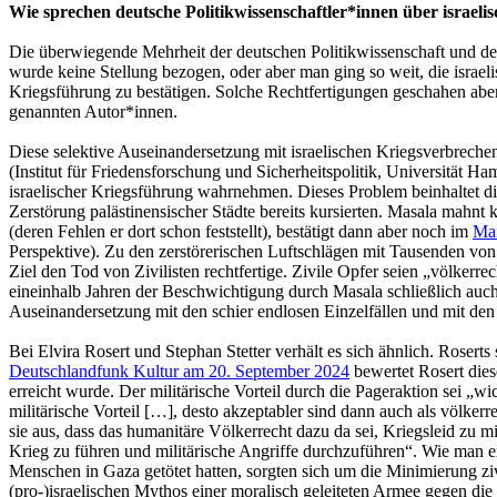
Wie sprechen deutsche Politikwissenschaftler*innen über israeli
Die überwiegende Mehrheit der deutschen Politikwissenschaft und der
wurde keine Stellung bezogen, oder aber man ging so weit, die israelis
Kriegsführung zu bestätigen. Solche Rechtfertigungen geschahen ab
genannten Autor*innen.
Diese selektive Auseinandersetzung mit israelischen Kriegsverbreche
(Institut für Friedensforschung und Sicherheitspolitik, Universität 
israelischer Kriegsführung wahrnehmen. Dieses Problem beinhaltet di
Zerstörung palästinensischer Städte bereits kursierten. Masala mahnt
(deren Fehlen er dort schon feststellt), bestätigt dann aber noch im
Ma
Perspektive). Zu den zerstörerischen Luftschlägen mit Tausenden von ge
Ziel den Tod von Zivilisten rechtfertige. Zivile Opfer seien „völkerr
eineinhalb Jahren der Beschwichtigung durch Masala schließlich auch 
Auseinandersetzung mit den schier endlosen Einzelfällen und mit den
Bei Elvira Rosert und Stephan Stetter verhält es sich ähnlich. Rosert
Deutschlandfunk Kultur am 20. September 2024
bewertet Rosert dies
erreicht wurde. Der militärische Vorteil durch die Pageraktion sei „wi
militärische Vorteil […], desto akzeptabler sind dann auch als völker
sie aus, dass das humanitäre Völkerrecht dazu da sei, Kriegsleid zu 
Krieg zu führen und militärische Angriffe durchzuführen“. Wie man e
Menschen in Gaza getötet hatten, sorgten sich um die Minimierung zivi
(pro-)israelischen Mythos einer moralisch geleiteten Armee gegen die 