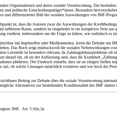
tionalen Organisationen und deren sozialer Verantwortung. Die beeindr
nen und politische Entscheidungsträger*innen. Besonders hervorzuhebe
endes und differenziertes Bild der sozialen Auswirkungen von IMF-Prog
achpunkt ist, dass die Autoren zwar die Auswirkungen der Kreditbeding
im luftleeren Raum, sondern ist eingebettet in ein komplexes Netz aus 
ung verdient, insbesondere um die Frage zu klären, wie realistisch es i
 Vergleichbar mit Impfstoffen oder Medikamenten, kreist die Debatte 
stehen. Das Buch zeigt eindrucksvoll die sozialen Nebenwirkungen vo
e Leerstelle ist besonders relevant, da Zahlungsbilanzprobleme oft nich
m darauf ein, ob sie der Auffassung sind, dass die Krankheit „Zahlung
hmen plädieren. Der Eindruck entsteht, dass sie an einigen Stellen i
e auf, ob solche Lösungen tatsächlich existieren und wie hoch der Pre
rzichtbarer Beitrag zur Debatte über die soziale Verantwortung internati
liche Alternativen zur bestehenden Konditionalität des IMF stärker i
ington: IMF. Art. 5 Abs.3a