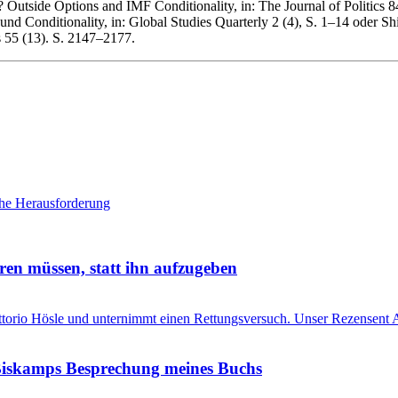
utside Options and IMF Conditionality, in: The Journal of Politics 
nd Conditionality, in: Global Studies Quarterly 2 (4), S. 1–14 oder 
s 55 (13). S. 2147–2177.
che Herausforderung
ren müssen, statt ihn aufzugeben
Vittorio Hösle und unternimmt einen Rettungsversuch. Unser Rezensent A
s Biskamps Besprechung meines Buchs