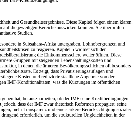
en der IMF-Kreditbedingungen.
heit und Gesundheitsergebnisse. Diese Kapitel folgen einem klaren,
n auf die jeweiligen Bereiche auswirken könnten. Sie überprüfen
ntitative Studien.
besondere in Subsahara-Afrika untergraben. Lohnobergrenzen und
sundheitskrisen zu reagieren. Kapitel 5 widmet sich der
delsliberalisierung die Einkommensschere weiter öffnen. Diese
ärmere Gruppen mit steigenden Lebenshaltungskosten und
astruktur, in denen die ärmeren Bevölkerungsschichten oft besonders
blichkeitsrate. Es zeigt, dass Privatisierungsauflagen und
iegene Kosten und reduzierte staatliche Angebote von der
gen IMF-Konditionalitäten, was die Kürzungen im öffentlichen
geben hat, herauszuarbeiten, ob der IMF seine Kreditbedingungen
gt jedoch, dass der IMF zwar rhetorisch Reformen propagiert, seine
ungen, mehr Transparenz und eine stärkere Berücksichtigung sozialer
dringend erforderlich, um die strukturellen Ungleichheiten in der