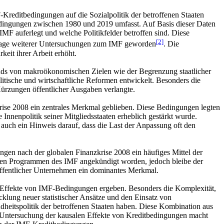
-Kreditbedingungen auf die Sozialpolitik der betroffenen Staaten
tbedingungen zwischen 1980 und 2019 umfasst. Auf Basis dieser Daten
MF auferlegt und welche Politikfelder betroffen sind. Diese
[2]
undlage weiterer Untersuchungen zum IMF geworden
. Die
eit ihrer Arbeit erhöht.
onds von makroökonomischen Zielen wie der Begrenzung staatlicher
itische und wirtschaftliche Reformen entwickelt. Besonders die
Kürzungen öffentlicher Ausgaben verlangte.
rise 2008 ein zentrales Merkmal geblieben. Diese Bedingungen legten
e Innenpolitik seiner Mitgliedsstaaten erheblich gestärkt wurde.
auch ein Hinweis darauf, dass die Last der Anpassung oft den
ngen nach der globalen Finanzkrise 2008 ein häufiges Mittel der
in den Programmen des IMF angekündigt worden, jedoch bleibe der
öffentlicher Unternehmen ein dominantes Merkmal.
der Effekte von IMF-Bedingungen ergeben. Besonders die Komplexität,
lung neuer statistischer Ansätze und den Einsatz von
dheitspolitik der betroffenen Staaten haben. Diese Kombination aus
ur Untersuchung der kausalen Effekte von Kreditbedingungen macht