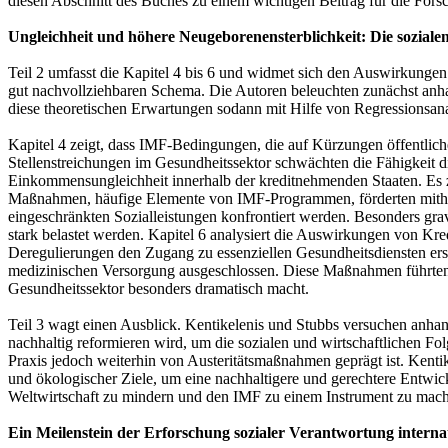
diesen Abschnitt des Buches zu einem wichtigen Beitrag für die For
Ungleichheit und höhere Neugeborenensterblichkeit: Die sozial
Teil 2 umfasst die Kapitel 4 bis 6 und widmet sich den Auswirkunge
gut nachvollziehbaren Schema. Die Autoren beleuchten zunächst anha
diese theoretischen Erwartungen sodann mit Hilfe von Regressionsanal
Kapitel 4 zeigt, dass IMF-Bedingungen, die auf Kürzungen öffentlic
Stellenstreichungen im Gesundheitssektor schwächten die Fähigkeit di
Einkommensungleichheit innerhalb der kreditnehmenden Staaten. Es z
Maßnahmen, häufige Elemente von IMF-Programmen, förderten mithi
eingeschränkten Sozialleistungen konfrontiert werden. Besonders gra
stark belastet werden. Kapitel 6 analysiert die Auswirkungen von Kre
Deregulierungen den Zugang zu essenziellen Gesundheitsdiensten er
medizinischen Versorgung ausgeschlossen. Diese Maßnahmen führten z
Gesundheitssektor besonders dramatisch macht.
Teil 3 wagt einen Ausblick. Kentikelenis und Stubbs versuchen anh
nachhaltig reformieren wird, um die sozialen und wirtschaftlichen Fo
Praxis jedoch weiterhin von Austeritätsmaßnahmen geprägt ist. Kenti
und ökologischer Ziele, um eine nachhaltigere und gerechtere Entwickl
Weltwirtschaft zu mindern und den IMF zu einem Instrument zu machen,
Ein Meilenstein der Erforschung sozialer Verantwortung
interna