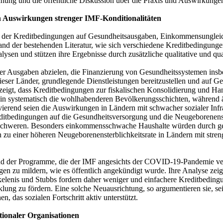
schung und die öffentliche Diskussion über die Praxis und Auswirkung
en Auswirkungen strenger IMF-Konditionalitäten
n der Kreditbedingungen auf Gesundheitsausgaben, Einkommensungleich
nd der bestehenden Literatur, wie sich verschiedene Kreditbedingunge
ysen und stützen ihre Ergebnisse durch zusätzliche qualitative und qua
her Ausgaben abzielen, die Finanzierung von Gesundheitssystemen ins
eser Länder, grundlegende Dienstleistungen bereitzustellen und auf Ge
eigt, dass Kreditbedingungen zur fiskalischen Konsolidierung und Han
n systematisch die wohlhabenderen Bevölkerungsschichten, während 
vierend seien die Auswirkungen in Ländern mit schwacher sozialer Infr
ditbedingungen auf die Gesundheitsversorgung und die Neugeborenenster
schweren. Besonders einkommensschwache Haushalte würden durch gest
u einer höheren Neugeborenensterblichkeitsrate in Ländern mit stren
and der Programme, die der IMF angesichts der COVID-19-Pandemie ver
lgen zu mildern, wie es öffentlich angekündigt wurde. Ihre Analyse zei
kelenis und Stubbs fordern daher weniger und einfachere Kreditbeding
ung zu fördern. Eine solche Neuausrichtung, so argumentieren sie, sei 
 das sozialen Fortschritt aktiv unterstützt.
tionaler Organisationen