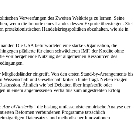
olitischen Verwerfungen des Zweiten Weltkriegs zu lernen. Seine
ehen, wenn die Importe eines Landes dessen Exporte übersteigen. Ziel
on protektionistischen Handelskriegspolitiken abzuhalten, wie sie in
nander. Die USA befürworteten eine starke Organisation, die
n hingegen plädierte für einen schwächeren IMF, der Kredite ohne
die vorübergehende Nutzung der allgemeinen Ressourcen des
tbedingungen.
r Mitgliedsländer eingreift. Von den ersten Stand-by-Arrangements bis
 Wissenschaft und Gesellschaft kritisch hinterfragt. Neben Fragen
Diskussion. Ähnlich wie bei Debatten über Impfstoffe oder
en in einem angemessenen Verhältnis zum angestrebten Erfolg
e Age of Austerity“
die bislang umfassendste empirische Analyse der
entierten Reformen verbundenen Programme tatsächlich
s einzigartigen Datensatzes und methodischer Innovationen