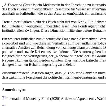
„A Thousand Cuts“
ist ein Meilenstein in der Forschung zu interna
das Buch zu einer unverzichtbaren Ressource für Wissenschaftler*in
qualitativen Fallstudien, die es den Autoren ermöglicht, ein umfass
Trotz dieser Stärken bleibt das Buch nicht frei von Kritik. Ein Schw
IMF unterliegt, weitgehend unbeachtet lassen. Der Fonds agiert nicht 
institutionellen Zwängen. Diese Dimension hätte eine tiefere Betracht
Ein weiterer kritischer Punkt betrifft die Frage nach Alternativen.
akzeptabel sind und wie diese im Verhältnis zum Behandlungserfolg 
alternative Ansätze zur Behandlung von Zahlungsbilanzproblemen. Dies
politische und soziale Krisen auslösen können. Die Autoren gehen kau
lediglich für eine Verringerung der „Nebenwirkungen“ der IMF-Maßna
Nebenwirkungen gelöst werden könnten. Dies wirft die kritische Frag
den gewünschten Behandlungserfolg zu erzielen.
Zusammenfassend lässt sich sagen, dass „
A Thousand Cuts
“ ein unve
dass zukünftige Forschung die politischen Rahmenbedingungen und mög
Anmerkungen:
[1]
International Monetary Fund (2020) Articles of Agreements, Wash