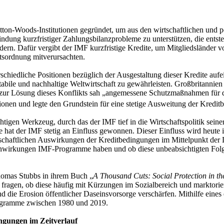
ton-Woods-Institutionen gegründet, um aus den wirtschaftlichen und p
indung kurzfristiger Zahlungsbilanzprobleme zu unterstützen, die entst
indern. Dafür vergibt der IMF kurzfristige Kredite, um Mitgliedsländer v
tsordnung mitverursachten.
iedliche Positionen bezüglich der Ausgestaltung dieser Kredite aufei
tabile und nachhaltige Weltwirtschaft zu gewährleisten. Großbritannie
s zur Lösung dieses Konflikts sah „angemessene Schutzmaßnahmen für 
tionen und legte den Grundstein für eine stetige Ausweitung der Kredi
igen Werkzeug, durch das der IMF tief in die Wirtschaftspolitik seine
t der IMF stetig an Einfluss gewonnen. Dieser Einfluss wird heute in
rtschaftlichen Auswirkungen der Kreditbedingungen im Mittelpunkt der 
benwirkungen IMF-Programme haben und ob diese unbeabsichtigten Folg
homas Stubbs in ihrem Buch „
A Thousand Cuts: Social Protection in th
 fragen, ob diese häufig mit Kürzungen im Sozialbereich und marktori
d die Erosion öffentlicher Daseinsvorsorge verschärfen. Mithilfe eine
Programme zwischen 1980 und 2019.
ngungen im Zeitverlauf