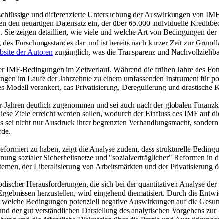
ne schlüssige und differenzierte Untersuchung der Auswirkungen von IMF
hren den neuartigen Datensatz ein, der über 65.000 individuelle Kredi
ie zeigen detailliert, wie viele und welche Art von Bedingungen der I
g des Forschungsstandes dar und ist bereits nach kurzer Zeit zur Gr
bsite der Autoren
zugänglich, was die Transparenz und Nachvollziehbark
 der IMF-Bedingungen im Zeitverlauf. Während die frühen Jahre des F
ngen im Laufe der Jahrzehnte zu einem umfassenden Instrument für pol
s Modell verankert, das Privatisierung, Deregulierung und drastische 
0er-Jahren deutlich zugenommen und sei auch nach der globalen Finanzk
 diese Ziele erreicht werden sollen, wodurch der Einfluss des IMF auf di
sei nicht nur Ausdruck ihrer begrenzten Verhandlungsmacht, sondern 
rde.
eformiert zu haben, zeigt die Analyse zudem, dass strukturelle Bedingu
etonung sozialer Sicherheitsnetze und "sozialverträglicher" Reformen 
men, der Liberalisierung von Arbeitsmärkten und der Privatisierung 
thodischer Herausforderungen, die sich bei der quantitativen Analyse 
bnissen herzustellen, wird eingehend thematisiert. Durch die Entwick
n, welche Bedingungen potenziell negative Auswirkungen auf die Gesun
e und der gut verständlichen Darstellung des analytischen Vorgehens z