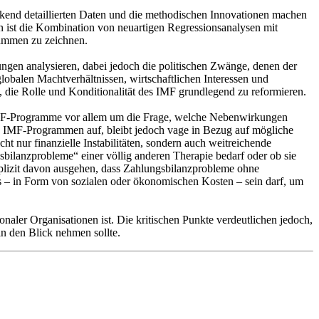
uckend detaillierten Daten und die methodischen Innovationen machen
n ist die Kombination von neuartigen Regressionsanalysen mit
rammen zu zeichnen.
ungen analysieren, dabei jedoch die politischen Zwänge, denen der
globalen Machtverhältnissen, wirtschaftlichen Interessen und
st, die Rolle und Konditionalität des IMF grundlegend zu reformieren.
um IMF-Programme vor allem um die Frage, welche Nebenwirkungen
n IMF-Programmen auf, bleibt jedoch vage in Bezug auf mögliche
t nur finanzielle Instabilitäten, sondern auch weitreichende
sbilanzprobleme“ einer völlig anderen Therapie bedarf oder ob sie
mplizit davon ausgehen, dass Zahlungsbilanzprobleme ohne
is – in Form von sozialen oder ökonomischen Kosten – sein darf, um
onaler Organisationen ist. Die kritischen Punkte verdeutlichen jedoch,
n den Blick nehmen sollte.