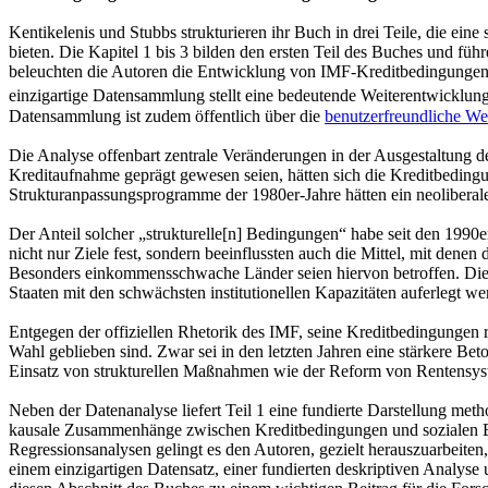
Kentikelenis und Stubbs strukturieren ihr Buch in drei Teile, die ei
bieten. Die Kapitel 1 bis 3 bilden den ersten Teil des Buches und fü
beleuchten die Autoren die Entwicklung von IMF-Kreditbedingungen. S
einzigartige Datensammlung stellt eine bedeutende Weiterentwicklun
Datensammlung ist zudem öffentlich über die
benutzerfreundliche We
Die Analyse offenbart zentrale Veränderungen in der Ausgestaltung
Kreditaufnahme geprägt gewesen seien, hätten sich die Kreditbedingu
Strukturanpassungsprogramme der 1980er-Jahre hätten ein neoliberale
Der Anteil solcher „strukturelle[n] Bedingungen“ habe seit den 199
nicht nur Ziele fest, sondern beeinflussten auch die Mittel, mit denen
Besonders einkommensschwache Länder seien hiervon betroffen. Dies 
Staaten mit den schwächsten institutionellen Kapazitäten auferlegt we
Entgegen der offiziellen Rhetorik des IMF, seine Kreditbedingungen r
Wahl geblieben sind. Zwar sei in den letzten Jahren eine stärkere B
Einsatz von strukturellen Maßnahmen wie der Reform von Rentensyste
Neben der Datenanalyse liefert Teil 1 eine fundierte Darstellung me
kausale Zusammenhänge zwischen Kreditbedingungen und sozialen Erge
Regressionsanalysen gelingt es den Autoren, gezielt herauszuarbeite
einem einzigartigen Datensatz, einer fundierten deskriptiven Analys