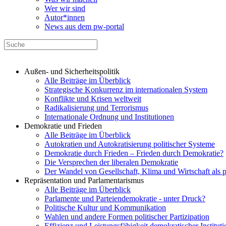
Wer wir sind
Autor*innen
News aus dem pw-portal
Außen- und Sicherheitspolitik
Alle Beiträge im Überblick
Strategische Konkurrenz im internationalen System
Konflikte und Krisen weltweit
Radikalisierung und Terrorismus
Internationale Ordnung und Institutionen
Demokratie und Frieden
Alle Beiträge im Überblick
Autokratien und Autokratisierung politischer Systeme
Demokratie durch Frieden – Frieden durch Demokratie?
Die Versprechen der liberalen Demokratie
Der Wandel von Gesellschaft, Klima und Wirtschaft als 
Repräsentation und Parlamentarismus
Alle Beiträge im Überblick
Parlamente und Parteiendemokratie - unter Druck?
Politische Kultur und Kommunikation
Wahlen und andere Formen politischer Partizipation
Effizienz und Leistungsfähigkeit demokratischer Institut