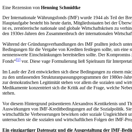
Eine Rezension von
Henning Schmidtke
Der Internationale Währungsfonds (IMF) wurde 1944 als Teil der Bret
Hauptaufgabe besteht bis heute darin, Mitgliedsstaaten bei der Überw
ist es, zerstörerische nationale und globale Wirtschaftskrisen zu verh
den 1930er-Jahren den Zusammenbruch der internationalen Wirtschaf
Während der Gründungsverhandlungen des IMF prallten jedoch untersch
Bedingungen für die Vergabe von Krediten festlegen sollte, um eine s
nennenswerte Einschränkungen bereitstellen sollte. Der Kompromis
[1]
Fonds“
vor. Diese vage Formulierung ließ Spielraum für Interpreta
Im Laufe der Zeit entwickelten sich diese Bedingungen zu einem mächt
zu den umfassenden Strukturanpassungsprogrammen der 1980er-Jahre ha
zur demokratischen Legitimität stehen vor allem die sozialen und wi
Medikamente konzentriert sich die Kritik auf die Frage, welche Ne
stehen.
Vor diesem Hintergrund präsentieren Alexandros Kentikelenis und T
Auswirkungen von IMF-Kreditbedingungen auf die Sozialpolitik. Sie
wirtschaftliche Verbesserungen bewirken oder soziale Ungleichheit un
untersuchen sie die sozialen und wirtschaftlichen Folgen der IMF-
Ein einzigartiger Datensatz und die Ausgestaltung der IMF-Bedi