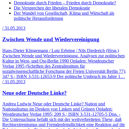
Demokratie durch Frieden – Frieden durch Demokratie?
Die Versprechen der liberalen Demokratie
Der Wandel von Gesellschaft, Klima und Wirtschaft als
politische Herausforderung
/ 31.05.2013
Zwischen Wende und Wiedervereinigung
Hans-Dieter Klingemann / Lutz Erbring / Nils Diederich (Hrsg.)
Zwischen Wende und Wiedervereinigung. Analysen zur politischen
Kultur in West- und Ost-Berlin 1990 Opladen: Westdeutscher
Verlag 1995 (Schriften des Zentralinstituts für
sozialwissenschaftliche Forschung der Freien Universität Berlin 77);
347 S.; ISBN 3-531-12653-9 Der politische Umbruch im Jahre 1…
/ 31.05.2013
Neue oder Deutsche Linke?
Andrea Ludwig Neue oder Deutsche Linke? Nation und
Nationalismus im Denken von Linken und Grünen Opladen:
Westdeutscher Verlag 1995; 209 S.; ISBN 3-531-12705-5 Diss. -
Die Untersuchung befaßt sich mit der weitverbreiteten These, daß
Rechtsextremismus und Fremdenfeindlichkeit eine Reaktion auf die