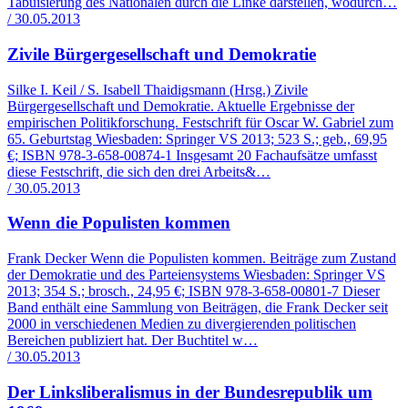
Tabuisierung des Nationalen durch die Linke darstellen, wodurch…
/ 30.05.2013
Zivile Bürgergesellschaft und Demokratie
Silke I. Keil / S. Isabell Thaidigsmann (Hrsg.) Zivile
Bürgergesellschaft und Demokratie. Aktuelle Ergebnisse der
empirischen Politikforschung. Festschrift für Oscar W. Gabriel zum
65. Geburtstag Wiesbaden: Springer VS 2013; 523 S.; geb., 69,95
€; ISBN 978-3-658-00874-1 Insgesamt 20 Fachaufsätze umfasst
diese Festschrift, die sich den drei Arbeits&…
/ 30.05.2013
Wenn die Populisten kommen
Frank Decker Wenn die Populisten kommen. Beiträge zum Zustand
der Demokratie und des Parteiensystems Wiesbaden: Springer VS
2013; 354 S.; brosch., 24,95 €; ISBN 978-3-658-00801-7 Dieser
Band enthält eine Sammlung von Beiträgen, die Frank Decker seit
2000 in verschiedenen Medien zu divergierenden politischen
Bereichen publiziert hat. Der Buchtitel w…
/ 30.05.2013
Der Linksliberalismus in der Bundesrepublik um