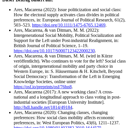
Ares, Macarena (2022): Issue politicization and social class:
How the electoral supply activates class divides in political
preferences, in: European Journal of Political Research, 61(2),
503–523.
https://doi.org/10.1111/1475-6765.12469
.
Ares, Macarena, & van Ditmars, M. M. (2022):
Intergenerational Social Mobility, Political Socialization and
Support for the Left under Post-industrial Realignment, in:
British Journal of Political Science, 1–19.
https://doi.org/10.1017/S0007123422000230
.
Ares, Macarena, & van Ditmars, M. M. (wird in Kürze
veröffentlicht). Who continues to vote for the left? Social class
of origin, intergenerational mobility and party choice in
Western Europe, in: S. Häusermann & H. Kitschelt, Beyond
Social Democracy: Transformation of the Left in Emerging
Knowledge Societies, online unter
https://osf.io/preprints/osf/76hn8
.
Ares, Macarena (2017): A new working class? A cross-
national and a longitudinal approach to class voting in post-
industrial societies [European University Institute].
http://hdl.handle.net/1814/49184
.
Ares, Macarena (2020): Changing classes, changing
preferences: How social class mobility affects economic
preferences, in: West European Politics, 43(6), 1211–1237.
https://doi.org/10.1080/01402382.2019.1644575
.