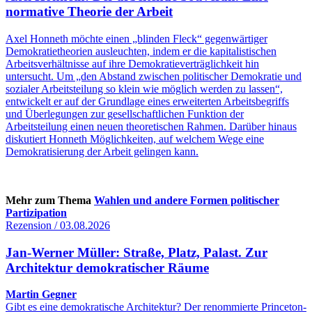
normative Theorie der Arbeit
Axel Honneth möchte einen „blinden Fleck“ gegenwärtiger
Demokratietheorien ausleuchten, indem er die kapitalistischen
Arbeitsverhältnisse auf ihre Demokratieverträglichkeit hin
untersucht. Um „den Abstand zwischen politischer Demokratie und
sozialer Arbeitsteilung so klein wie möglich werden zu lassen“,
entwickelt er auf der Grundlage eines erweiterten Arbeitsbegriffs
und Überlegungen zur gesellschaftlichen Funktion der
Arbeitsteilung einen neuen theoretischen Rahmen. Darüber hinaus
diskutiert Honneth Möglichkeiten, auf welchem Wege eine
Demokratisierung der Arbeit gelingen kann.
Mehr zum Thema
Wahlen und andere Formen politischer
Partizipation
Rezension / 03.08.2026
Jan-Werner Müller: Straße, Platz, Palast. Zur
Architektur demokratischer Räume
Martin Gegner
Gibt es eine demokratische Architektur? Der renommierte Princeton-