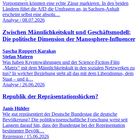
Vorpommern könnten eine echte Zäsur markieren. In den beiden
Ländern führt die AfD die Umfragen an, in Sachsen-Anhalt
erscheint selbst eine absolu…
Analyse / 08.07.2026
Zwischen Männlichkeitskult und Geschäftsmodell:
Die politische Dimension der Manosphere-Influencer
Sascha Ruppert-Karakas
Stefan Matern
Was haben Kryptowährungen und der Science-Fiction-Film
„Matrix“ mit dem Männlichkeitskult in den sozialen Netzwerken zu
tun? In welcher Beziehung steht all das mit dem Liberalismus, dem
Staat – und ü…
Analyse / 26.06.2026
Republik der Repräsentationslücken?
Janis Hülder
Wie gut repräsentiert der Deutsche Bundestag die deutsche
Bevölkerung? Die politikwissenschaftliche Forschung weist seit
Langem darauf hin, dass der Bundestag bei der Repräsentation
bestimmter Bevölk…
Rezension / 15.06.2026