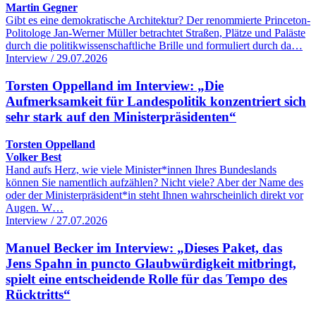
Martin Gegner
Gibt es eine demokratische Architektur? Der renommierte Princeton-
Politologe Jan-Werner Müller betrachtet Straßen, Plätze und Paläste
durch die politikwissenschaftliche Brille und formuliert durch da…
Interview / 29.07.2026
Torsten Oppelland im Interview: „Die
Aufmerksamkeit für Landespolitik konzentriert sich
sehr stark auf den Ministerpräsidenten“
Torsten Oppelland
Volker Best
Hand aufs Herz, wie viele Minister*innen Ihres Bundeslands
können Sie namentlich aufzählen? Nicht viele? Aber der Name des
oder der Ministerpräsident*in steht Ihnen wahrscheinlich direkt vor
Augen. W…
Interview / 27.07.2026
Manuel Becker im Interview: „Dieses Paket, das
Jens Spahn in puncto Glaubwürdigkeit mitbringt,
spielt eine entscheidende Rolle für das Tempo des
Rücktritts“