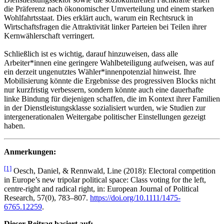
die Präferenz nach ökonomischer Umverteilung und einem starken
Wohlfahrtsstaat. Dies erklärt auch, warum ein Rechtsruck in
Wirtschaftsfragen die Attraktivität linker Parteien bei Teilen ihrer
Kernwählerschaft verringert.
Schließlich ist es wichtig, darauf hinzuweisen, dass alle
Arbeiter*innen eine geringere Wahlbeteiligung aufweisen, was auf
ein derzeit ungenutztes Wähler*innenpotenzial hinweist. Ihre
Mobilisierung könnte die Ergebnisse des progressiven Blocks nicht
nur kurzfristig verbessern, sondern könnte auch eine dauerhafte
linke Bindung für diejenigen schaffen, die im Kontext ihrer Familien
in der Dienstleistungsklasse sozialisiert wurden, wie Studien zur
intergenerationalen Weitergabe politischer Einstellungen gezeigt
haben.
Anmerkungen:
[1]
Oesch, Daniel, & Rennwald, Line (2018): Electoral competition
in Europe’s new tripolar political space: Class voting for the left,
centre-right and radical right, in: European Journal of Political
Research, 57(0), 783–807.
https://doi.org/10.1111/1475-
6765.12259
.
Dieser Beitrag basiert auf: