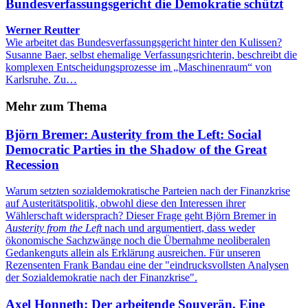
Bundesverfassungsgericht die Demokratie schützt
Werner Reutter
Wie arbeitet das Bundesverfassungsgericht hinter den Kulissen?
Susanne Baer, selbst ehemalige Verfassungsrichterin, beschreibt die
komplexen Entscheidungsprozesse im „Maschinenraum“ von
Karlsruhe. Zu…
Mehr zum Thema
Björn Bremer: Austerity from the Left: Social
Democratic Parties in the Shadow of the Great
Recession
Warum setzten sozialdemokratische Parteien nach der Finanzkrise
auf Austeritätspolitik, obwohl diese den Interessen ihrer
Wählerschaft widersprach? Dieser Frage geht Björn Bremer in
Austerity from the Left
nach und argumentiert, dass weder
ökonomische Sachzwänge noch die Übernahme neoliberalen
Gedankenguts allein als Erklärung ausreichen. Für unseren
Rezensenten Frank Bandau eine der "eindrucksvollsten Analysen
der Sozialdemokratie nach der Finanzkrise".
Axel Honneth: Der arbeitende Souverän. Eine