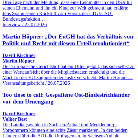
Drei Tage nach der Meldung, dass eine Leihmutter in den USA für
seinen Ehemann und ihn ein Kind zur Welt gebracht hat, erklärte
Jens Spahn seinen Rücktritt vom Vorsitz der CDU/CSU-
Bundestagsfraktion…
Interview / 22.07.2026
Martin Höpner: „Der EuGH hat das Verhältnis von
Politik und Recht mit diesem Urteil revolutioniert“
David Kirchner
Martin Höpner
Der Europäische Gerichtshof hat ein Urteil gefällt, das sich selbst zu
einer Werteaufsicht über die Mitgliedstaaten ermächtigt und die
Macht in der EU zugunsten der Justiz verschiebt. Martin Höpner…
Veranstaltungsbericht / 20.07.2026
Too close to call: Gespaltene Ost-Bindestrichländer
vor dem Urnengang
David Kirchner
Volker Best
Die Landtagswahlen in Sachsen-Anhalt und Mecklenburg-
Vorpommern könnten eine echte Zäsur markieren. In den beiden
Ländern führt die AfD die Umfragen an, in Sachsen-Anhalt