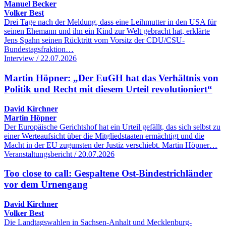
Manuel Becker
Volker Best
Drei Tage nach der Meldung, dass eine Leihmutter in den USA für
seinen Ehemann und ihn ein Kind zur Welt gebracht hat, erklärte
Jens Spahn seinen Rücktritt vom Vorsitz der CDU/CSU-
Bundestagsfraktion…
Interview / 22.07.2026
Martin Höpner: „Der EuGH hat das Verhältnis von
Politik und Recht mit diesem Urteil revolutioniert“
David Kirchner
Martin Höpner
Der Europäische Gerichtshof hat ein Urteil gefällt, das sich selbst zu
einer Werteaufsicht über die Mitgliedstaaten ermächtigt und die
Macht in der EU zugunsten der Justiz verschiebt. Martin Höpner…
Veranstaltungsbericht / 20.07.2026
Too close to call: Gespaltene Ost-Bindestrichländer
vor dem Urnengang
David Kirchner
Volker Best
Die Landtagswahlen in Sachsen-Anhalt und Mecklenburg-