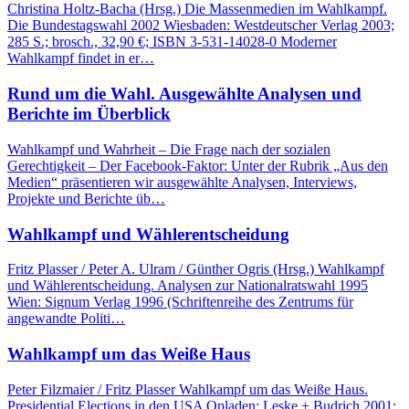
Christina Holtz-Bacha (Hrsg.) Die Massenmedien im Wahlkampf.
Die Bundestagswahl 2002 Wiesbaden: Westdeutscher Verlag 2003;
285 S.; brosch., 32,90 €; ISBN 3-531-14028-0 Moderner
Wahlkampf findet in er…
Rund um die Wahl. Ausgewählte Analysen und
Berichte im Überblick
Wahlkampf und Wahrheit – Die Frage nach der sozialen
Gerechtigkeit – Der Facebook-Faktor: Unter der Rubrik „Aus den
Medien“ präsentieren wir ausgewählte Analysen, Interviews,
Projekte und Berichte üb…
Wahlkampf und Wählerentscheidung
Fritz Plasser / Peter A. Ulram / Günther Ogris (Hrsg.) Wahlkampf
und Wählerentscheidung. Analysen zur Nationalratswahl 1995
Wien: Signum Verlag 1996 (Schriftenreihe des Zentrums für
angewandte Politi…
Wahlkampf um das Weiße Haus
Peter Filzmaier / Fritz Plasser Wahlkampf um das Weiße Haus.
Presidential Elections in den USA Opladen: Leske + Budrich 2001;