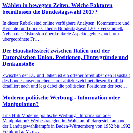
Wählen in bewegten Zeiten. Welche Faktoren
beeinflussen die Bundestagswahl 2017?
In dieser Rubrik sind online verfügbare Analysen, Kommentare und
Berichte rund um das Thema Bundestagswahl 2017 versammelt.
Neben der Diskussion über konkrete Aspekte geht es auch um
übergeordnete Fr…
Der Haushaltsstreit zwischen Italien und der
Europäischen Union. Positionen, Hintergründe und
Denkanstöße
Zwischen der EU und Italien ist ein offener Streit über den Haushalt
des Landes ausgebrochen. Jan Labitzke zeichnet diesen Konflikt
detailliert nach und legt dabei die politischen Positionen der bete…
Moderne politische Werbung - Information oder
Manipulation?
Tina Huh Moderne politische Werbung - Information oder
Manipulation? Werbestrategien im Wahlkampf, dargestellt anhand
der Landtagswahlkämpfe in Baden-Württemberg von 1952 bis 1992
Frankfurt a. M. u…