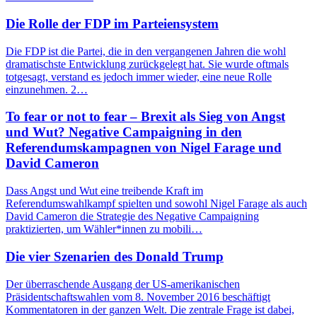
Die Rolle der FDP im Parteiensystem
Die FDP ist die Partei, die in den vergangenen Jahren die wohl
dramatischste Entwicklung zurückgelegt hat. Sie wurde oftmals
totgesagt, verstand es jedoch immer wieder, eine neue Rolle
einzunehmen. 2…
To fear or not to fear – Brexit als Sieg von Angst
und Wut? Negative Campaigning in den
Referendumskampagnen von Nigel Farage und
David Cameron
Dass Angst und Wut eine treibende Kraft im
Referendumswahlkampf spielten und sowohl Nigel Farage als auch
David Cameron die Strategie des Negative Campaigning
praktizierten, um Wähler*innen zu mobili…
Die vier Szenarien des Donald Trump
Der überraschende Ausgang der US-amerikanischen
Präsidentschaftswahlen vom 8. November 2016 beschäftigt
Kommentatoren in der ganzen Welt. Die zentrale Frage ist dabei,