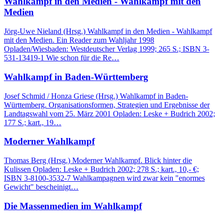
Wahlkampf in den Medien - Wahlkampf mit den
Medien
Jörg-Uwe Nieland (Hrsg.) Wahlkampf in den Medien - Wahlkampf
mit den Medien. Ein Reader zum Wahljahr 1998
Opladen/Wiesbaden: Westdeutscher Verlag 1999; 265 S.; ISBN 3-
531-13419-1 Wie schon für die Re…
Wahlkampf in Baden-Württemberg
Josef Schmid / Honza Griese (Hrsg.) Wahlkampf in Baden-
Württemberg. Organisationsformen, Strategien und Ergebnisse der
Landtagswahl vom 25. März 2001 Opladen: Leske + Budrich 2002;
177 S.; kart., 19…
Moderner Wahlkampf
Thomas Berg (Hrsg.) Moderner Wahlkampf. Blick hinter die
Kulissen Opladen: Leske + Budrich 2002; 278 S.; kart., 10,- €;
ISBN 3-8100-3532-7 Wahlkampagnen wird zwar kein "enormes
Gewicht" bescheinigt…
Die Massenmedien im Wahlkampf