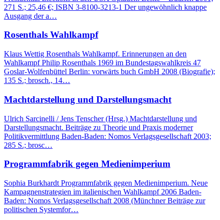
271 S.; 25,46 €; ISBN 3-8100-3213-1 Der ungewöhnlich knappe
Ausgang der a…
Rosenthals Wahlkampf
Klaus Wettig Rosenthals Wahlkampf. Erinnerungen an den
Wahlkampf Philip Rosenthals 1969 im Bundestagswahlkreis 47
Goslar-Wolfenbüttel Berlin: vorwärts buch GmbH 2008 (Biografie);
135 S.; brosch., 14…
Machtdarstellung und Darstellungsmacht
Ulrich Sarcinelli / Jens Tenscher (Hrsg.) Machtdarstellung und
Darstellungsmacht. Beiträge zu Theorie und Praxis moderner
Politikvermittlung Baden-Baden: Nomos Verlagsgesellschaft 2003;
285 S.; brosc…
Programmfabrik gegen Medienimperium
Sophia Burkhardt Programmfabrik gegen Medienimperium. Neue
Kampagnenstrategien im italienischen Wahlkampf 2006 Baden-
Baden: Nomos Verlagsgesellschaft 2008 (Münchner Beiträge zur
politischen Systemfor…