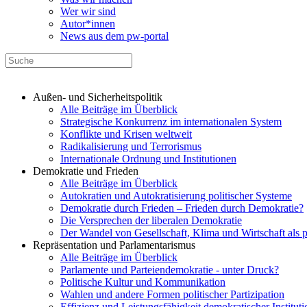
Wer wir sind
Autor*innen
News aus dem pw-portal
Außen- und Sicherheitspolitik
Alle Beiträge im Überblick
Strategische Konkurrenz im internationalen System
Konflikte und Krisen weltweit
Radikalisierung und Terrorismus
Internationale Ordnung und Institutionen
Demokratie und Frieden
Alle Beiträge im Überblick
Autokratien und Autokratisierung politischer Systeme
Demokratie durch Frieden – Frieden durch Demokratie?
Die Versprechen der liberalen Demokratie
Der Wandel von Gesellschaft, Klima und Wirtschaft als 
Repräsentation und Parlamentarismus
Alle Beiträge im Überblick
Parlamente und Parteiendemokratie - unter Druck?
Politische Kultur und Kommunikation
Wahlen und andere Formen politischer Partizipation
Effizienz und Leistungsfähigkeit demokratischer Institut