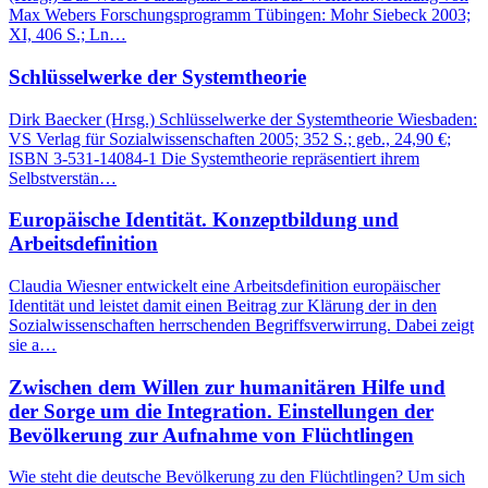
Max Webers Forschungsprogramm Tübingen: Mohr Siebeck 2003;
XI, 406 S.; Ln…
Schlüsselwerke der Systemtheorie
Dirk Baecker (Hrsg.) Schlüsselwerke der Systemtheorie Wiesbaden:
VS Verlag für Sozialwissenschaften 2005; 352 S.; geb., 24,90 €;
ISBN 3-531-14084-1 Die Systemtheorie repräsentiert ihrem
Selbstverstän…
Europäische Identität. Konzeptbildung und
Arbeitsdefinition
Claudia Wiesner entwickelt eine Arbeitsdefinition europäischer
Identität und leistet damit einen Beitrag zur Klärung der in den
Sozialwissenschaften herrschenden Begriffsverwirrung. Dabei zeigt
sie a…
Zwischen dem Willen zur humanitären Hilfe und
der Sorge um die Integration. Einstellungen der
Bevölkerung zur Aufnahme von Flüchtlingen
Wie steht die deutsche Bevölkerung zu den Flüchtlingen? Um sich