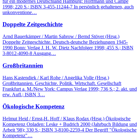
für ein modernes Deutschland Hamburg: Hoffmann und Campe
1998; 220 S.; ISBN 3-455-11244-7 In persönlich gehaltenen, auch
unkonventione…
Doppelte Zeitgeschichte
Arnd Bauerkämper / Martin Sabrow / Bernd Stöver (Hrsg.)
Doppelte Zeitgeschichte. Deutsch-deutsche Beziehungen 1945-
1990 Bonn: Verlag J. H. W. Dietz Nachfolger 1998; 455 S.; ISBN
3-8012-4090-8 Ausgang…
Großbritannien
Hans Kastendiek / Karl Rohe / Angelika Volle (Hrsg.)
Großbritannien. Geschichte. Politik. Wirtschaft. Gesellschaft
Frankfurt a. M./New York: Campus Verlag 1999; 736 S.; 2. akt. und
erw. Aufl.; ISBN 3…
Ökologische Kompetenz
Helmut Heid / Ernst-H. Hoff / Klaus Rodax (Hrsg.) Ökologische
Kompetenz Opladen: Leske + Budrich 2000 (Jahrbuch Bildung und
Arbeit '98); 330 S.; ISBN 3-8100-2259-4 Der Begriff "Ökologische
Kompetenz"…