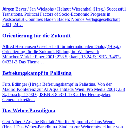
Jürgen Beyer / Jan Wielgohs / Helmut Wiesenthal (Hrsg.) Successful
Transitions. Political Factors of Socio-Economic Progress in
Postsocialist Countries Baden-Baden: Nomos Verlagsgesellschaft
2001; 24…
Orientierung für die Zukunft
Alfred Herrhausen Gesellschaft für internationalen Dialog (Hrsg.)
Orientierung für die Zukunft. Bildung im Wettbewerb
München/Zürich: Piper 2001; 228 S.; kart., 15,24 €; ISBN 3-492-
04331-3 Das Thema…
Befreiungskampf in Palästina
Fritz Edlinger (Hrsg.) Befreiungskampf in Palästina. Von der
Madrid-Konferenz zur Al Aqsa-Intifada Wien: Pro Media 2001; 238
S.; brosch,. 17,90 €; ISBN 3-85371-178-2 Der Herausgeber,
Generalsekretär…
Das Weber-Paradigma
Gert Albert / Agathe Bienfait / Steffen Sigmund / Claus Wendt
(Hrsg.) Das Weber-Paradigma. Studien zur Weiterentwicklung von