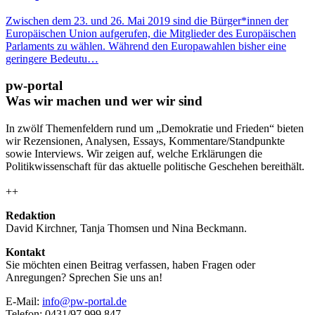
Zwischen dem 23. und 26. Mai 2019 sind die Bürger*innen der
Europäischen Union aufgerufen, die Mitglieder des Europäischen
Parlaments zu wählen. Während den Europawahlen bisher eine
geringere Bedeutu…
pw-portal
Was wir machen und wer wir sind
In zwölf Themenfeldern rund um „Demokratie und Frieden“ bieten
wir Rezensionen, Analysen, Essays, Kommentare/Standpunkte
sowie Interviews. Wir zeigen auf, welche Erklärungen die
Politikwissenschaft für das aktuelle politische Geschehen bereithält.
++
Redaktion
David Kirchner, Tanja Thomsen
und
Nina Beckmann.
Kontakt
Sie möchten einen Beitrag verfassen, haben Fragen oder
Anregungen? Sprechen Sie uns an!
E-Mail:
info@pw-portal.de
Telefon: 0431/97 999 847