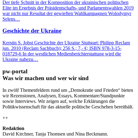
Der tiefe Schnitt in der Komposition der ukrainischen politischen
Elite im Ergebnis der Präsidentschafts- und Parlamentswahlen 2019
war nicht nur Resultat der gewieften Wahlkampagnen Wolodymyr
Selens…
Geschichte der Ukraine
Kerstin S. Jobst Geschichte der Ukraine Stuttgart: Philipp Reclam
jun. 2010 (Reclam Sachbuch); 256 S.; 7,- €; ISBN 978-3-15-
018729-6 In der westlichen Medienberichterstattung wird die
Ukraine nahezu…
pw-portal
Was wir machen und wer wir sind
In zwölf Themenfeldern rund um „Demokratie und Frieden“ bieten
wir Rezensionen, Analysen, Essays, Kommentare/Standpunkte
sowie Interviews. Wir zeigen auf, welche Erklärungen die
Politikwissenschaft für das aktuelle politische Geschehen bereithält.
++
Redaktion
David Kirchner, Tanja Thomsen
und
Nina Beckmann.