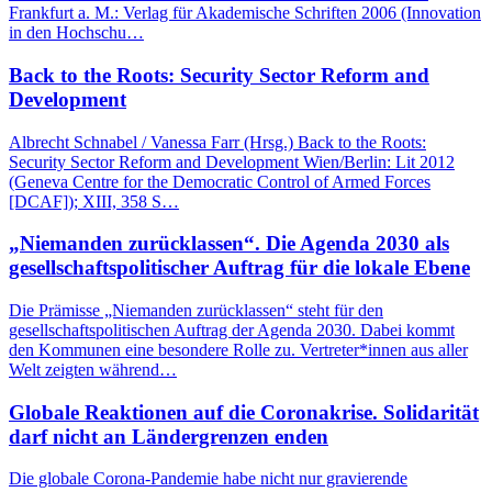
Frankfurt a. M.: Verlag für Akademische Schriften 2006 (Innovation
in den Hochschu…
Back to the Roots: Security Sector Reform and
Development
Albrecht Schnabel / Vanessa Farr (Hrsg.) Back to the Roots:
Security Sector Reform and Development Wien/Berlin: Lit 2012
(Geneva Centre for the Democratic Control of Armed Forces
[DCAF]); XIII, 358 S…
„Niemanden zurücklassen“. Die Agenda 2030 als
gesellschaftspolitischer Auftrag für die lokale Ebene
Die Prämisse „Niemanden zurücklassen“ steht für den
gesellschaftspolitischen Auftrag der Agenda 2030. Dabei kommt
den Kommunen eine besondere Rolle zu. Vertreter*innen aus aller
Welt zeigten während…
Globale Reaktionen auf die Coronakrise. Solidarität
darf nicht an Ländergrenzen enden
Die globale Corona-Pandemie habe nicht nur gravierende