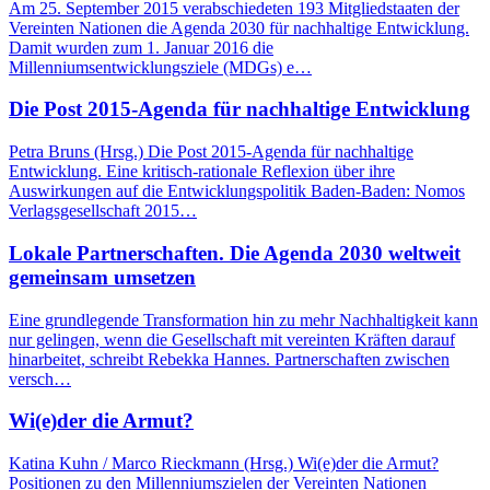
Am 25. September 2015 verabschiedeten 193 Mitgliedstaaten der
Vereinten Nationen die Agenda 2030 für nachhaltige Entwicklung.
Damit wurden zum 1. Januar 2016 die
Millenniumsentwicklungsziele (MDGs) e…
Die Post 2015-Agenda für nachhaltige Entwicklung
Petra Bruns (Hrsg.) Die Post 2015-Agenda für nachhaltige
Entwicklung. Eine kritisch-rationale Reflexion über ihre
Auswirkungen auf die Entwicklungspolitik Baden-Baden: Nomos
Verlagsgesellschaft 2015…
Lokale Partnerschaften. Die Agenda 2030 weltweit
gemeinsam umsetzen
Eine grundlegende Transformation hin zu mehr Nachhaltigkeit kann
nur gelingen, wenn die Gesellschaft mit vereinten Kräften darauf
hinarbeitet, schreibt Rebekka Hannes. Partnerschaften zwischen
versch…
Wi(e)der die Armut?
Katina Kuhn / Marco Rieckmann (Hrsg.) Wi(e)der die Armut?
Positionen zu den Millenniumszielen der Vereinten Nationen