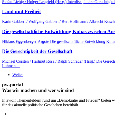
Stefan Liebig / Holger Lengfeld (Hrsg.) Interdisziplinäre Gerechti
Land und Freiheit
Karin Gabbert / Wolfgang Gabbert / Bert Hoffmann / Albrecht Koschüt
Die gesellschaftliche Entwicklung Kubas zwischen An
Niklaus Eggenberger-Argote Die gesellschaftliche Entwicklung Kubas
Die Gerechtigkeit der Gesellschaft
Michael Corsten / Hartmut Rosa / Ralph Schrader (Hrsg.) Die Gerech
Luhman…
Weiter
pw-portal
Was wir machen und wer wir sind
In zwölf Themenfeldern rund um „Demokratie und Frieden“ bieten wi
für das aktuelle politische Geschehen bereithält.
++