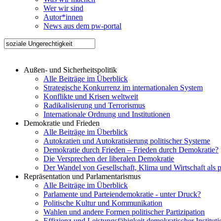
Wer wir sind
Autor*innen
News aus dem pw-portal
Außen- und Sicherheitspolitik
Alle Beiträge im Überblick
Strategische Konkurrenz im internationalen System
Konflikte und Krisen weltweit
Radikalisierung und Terrorismus
Internationale Ordnung und Institutionen
Demokratie und Frieden
Alle Beiträge im Überblick
Autokratien und Autokratisierung politischer Systeme
Demokratie durch Frieden – Frieden durch Demokratie?
Die Versprechen der liberalen Demokratie
Der Wandel von Gesellschaft, Klima und Wirtschaft als 
Repräsentation und Parlamentarismus
Alle Beiträge im Überblick
Parlamente und Parteiendemokratie - unter Druck?
Politische Kultur und Kommunikation
Wahlen und andere Formen politischer Partizipation
Effizienz und Leistungsfähigkeit demokratischer Institut