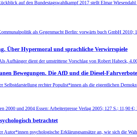
kblick auf den Bundestagswahlkampf 2017 stellt Elmar Wiesendahl die
 Kommunalpolitik als Gegenmacht Berlin: vorwärts buch GmbH 2010;
ung. Über Hypermoral und sprachliche Verwirrspiele
 Als Aufhänger dient der umstrittene Vorschlag von Robert Habeck, 4.
anen Bewegungen. Die AfD und die Diesel-Fahrverbote 
er Selbstdarstellung rechter Populist*innen als die eigentlichen Demok
n 2000 und 2004 Essen: Arbeiterpresse Verlag 2005; 127 S.; 11,90 €; 
sychologisch betrachtet
 Autor*innen psychologische Erklärungsansätze an, wie sich die Wahler