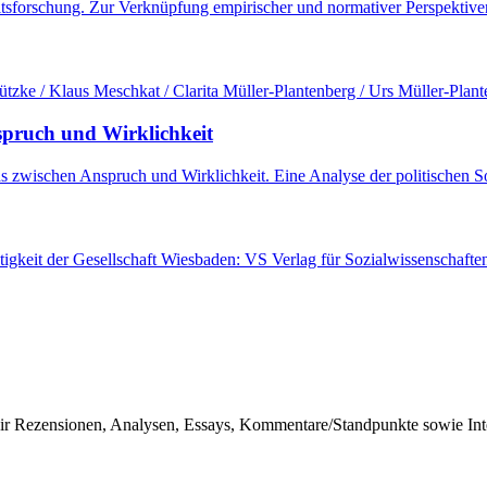
gkeitsforschung. Zur Verknüpfung empirischer und normativer Perspekti
zke / Klaus Meschkat / Clarita Müller-Plantenberg / Urs Müller-Plant
spruch und Wirklichkeit
 zwischen Anspruch und Wirklichkeit. Eine Analyse der politischen S
tigkeit der Gesellschaft Wiesbaden: VS Verlag für Sozialwissenschaft
r Rezensionen, Analysen, Essays, Kommentare/Standpunkte sowie Inter