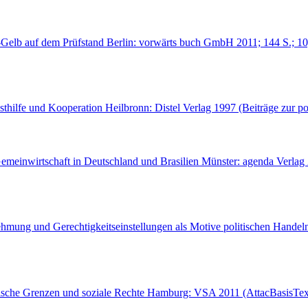
-Gelb auf dem Prüfstand Berlin: vorwärts buch GmbH 2011; 144 S.; 10
bsthilfe und Kooperation Heilbronn: Distel Verlag 1997 (Beiträge zur 
Gemeinwirtschaft in Deutschland und Brasilien Münster: agenda Verla
hmung und Gerechtigkeitseinstellungen als Motive politischen Handel
ogische Grenzen und soziale Rechte Hamburg: VSA 2011 (AttacBasisTe