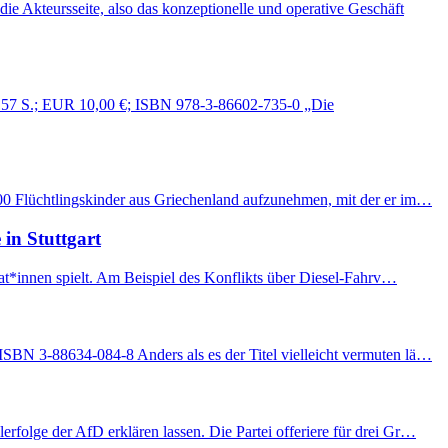
 Akteursseite, also das konzeptionelle und operative Geschäft
 157 S.; EUR 10,00 €; ISBN 978-3-86602-735-0 „Die
000 Flüchtlingskinder aus Griechenland aufzunehmen, mit der er im…
in Stuttgart
rat*innen spielt. Am Beispiel des Konflikts über Diesel-Fahrv…
ISBN 3-88634-084-8 Anders als es der Titel vielleicht vermuten lä…
folge der AfD erklären lassen. Die Partei offeriere für drei Gr…