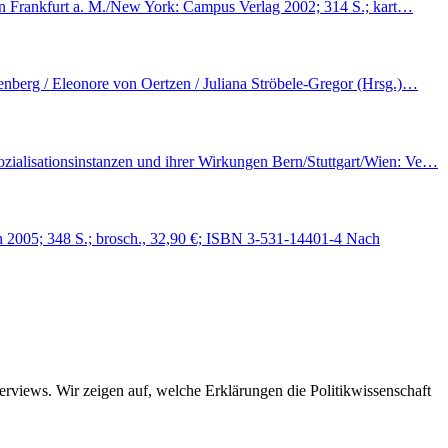
ven Frankfurt a. M./New York: Campus Verlag 2002; 314 S.; kart…
enberg / Eleonore von Oertzen / Juliana Ströbele-Gregor (Hrsg.)…
ozialisationsinstanzen und ihrer Wirkungen Bern/Stuttgart/Wien: Ve…
en 2005; 348 S.; brosch., 32,90 €; ISBN 3-531-14401-4 Nach
views. Wir zeigen auf, welche Erklärungen die Politikwissenschaft