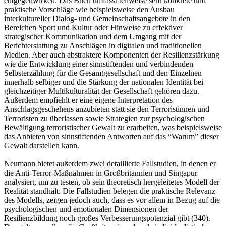
entgegenwirken. Das Buch umfasst teilweise sehr konkrete und
praktische Vorschläge wie beispielsweise den Ausbau
interkultureller Dialog- und Gemeinschaftsangebote in den
Bereichen Sport und Kultur oder Hinweise zu effektiver
strategischer Kommunikation und dem Umgang mit der
Berichterstattung zu Anschlägen in digitalen und traditionellen
Medien. Aber auch abstraktere Komponenten der Resilienzstärkung
wie die Entwicklung einer sinnstiftenden und verbindenden
Selbsterzählung für die Gesamtgesellschaft und den Einzelnen
innerhalb selbiger und die Stärkung der nationalen Identität bei
gleichzeitiger Multikulturalität der Gesellschaft gehören dazu.
Außerdem empfiehlt er eine eigene Interpretation des
Anschlagsgeschehens anzubieten statt sie den Terroristinnen und
Terroristen zu überlassen sowie Strategien zur psychologischen
Bewältigung terroristischer Gewalt zu erarbeiten, was beispielsweise
das Anbieten von sinnstiftenden Antworten auf das “Warum” dieser
Gewalt darstellen kann.
Neumann bietet außerdem zwei detaillierte Fallstudien, in denen er
die Anti-Terror-Maßnahmen in Großbritannien und Singapur
analysiert, um zu testen, ob sein theoretisch hergeleitetes Modell der
Realität standhält. Die Fallstudien belegen die praktische Relevanz
des Modells, zeigen jedoch auch, dass es vor allem in Bezug auf die
psychologischen und emotionalen Dimensionen der
Resilienzbildung noch großes Verbesserungspotenzial gibt (340).