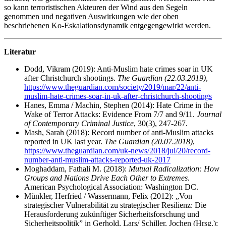
so kann terroristischen Akteuren der Wind aus den Segeln
genommen und negativen Auswirkungen wie der oben
beschriebenen Ko-Eskalationsdynamik entgegengewirkt werden.
Literatur
Dodd, Vikram (2019): Anti-Muslim hate crimes soar in UK
after Christchurch shootings.
The Guardian (22.03.2019)
,
https://www.theguardian.com/society/2019/mar/22/anti-
muslim-hate-crimes-soar-in-uk-after-christchurch-shootings
Hanes, Emma / Machin, Stephen (2014): Hate Crime in the
Wake of Terror Attacks: Evidence From 7/7 and 9/11.
Journal
of Contemporary Criminal Justice
, 30(3), 247-267.
Mash, Sarah (2018): Record number of anti-Muslim attacks
reported in UK last year.
The Guardian (20.07.2018)
,
https://www.theguardian.com/uk-news/2018/jul/20/record-
number-anti-muslim-attacks-reported-uk-2017
Moghaddam, Fathali M. (2018):
Mutual Radicalization: How
Groups and Nations Drive Each Other to Extremes
.
American Psychological Association: Washington DC.
Münkler, Herfried / Wassermann, Felix (2012): „Von
strategischer Vulnerabilität zu strategischer Resilienz: Die
Herausforderung zukünftiger Sicherheitsforschung und
Sicherheitspolitik” in Gerhold, Lars/ Schiller, Jochen (Hrsg.):