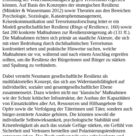
können. Auf Basis des Konzeptes der strategischen Resilienz
(Münkler & Wassermann 2012) sowie Theorien aus den Bereichen
Psychologie, Soziologie, Katastrophenmanagement,
Krisenkommunikation und Terrorismusforschung leitet er ein
Modell gesellschaftlicher Resilienz (
Rings of Resilience
, 160) sowie
fast 200 konkrete Maßnahmen zur Resilienzsteigerung ab (131 ff.).
Die Maßnahmen richten sich primär an staatliche Akteure, die sich
mit einer Bedrohung durch dschihadistischen Terrorismus
konfrontiert sehen und praktische Hinweise suchen, welche
Maßnahmen sie vor, während und nach einem Anschlag ergreifen
sollten, um die Resilienz der Bürgerinnen und Bürger zu stärken
und Spaltung zu verhindern.
Dabei versteht Neumann gesellschaftliche Resilienz als
multifaktorielles Konzept, das sich aus Widerstandsfähigkeit auf
individueller, sozialer und gesamtgesellschaftlicher Ebene
zusammensetzt. Dazu würden nicht nur ‘klassische’ Maßnahmen
wie der Schutz kritischer Infrastruktur, der Ausbau der Kapazitäten
von Einsatzkräften aller Art, Ressourcen und Hilfsangebote für
Opfer sowie die Verfolgung der Täterinnen und Täter, sondern auch
bürger-zentrierte Ansätze gehören. Die könnten sowohl die
individuelle Selbstwirksamkeit, psychologische Stabilität und
Krisenfestigkeit als auch das soziale Gefüge stärken, ein Gefühl von
Sicherheit und Vertrauen herstellen und Polarisierungstendenzen