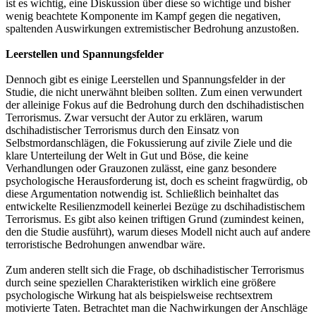
ist es wichtig, eine Diskussion über diese so wichtige und bisher
wenig beachtete Komponente im Kampf gegen die negativen,
spaltenden Auswirkungen extremistischer Bedrohung anzustoßen.
Leerstellen und Spannungsfelder
Dennoch gibt es einige Leerstellen und Spannungsfelder in der
Studie, die nicht unerwähnt bleiben sollten. Zum einen verwundert
der alleinige Fokus auf die Bedrohung durch den dschihadistischen
Terrorismus. Zwar versucht der Autor zu erklären, warum
dschihadistischer Terrorismus durch den Einsatz von
Selbstmordanschlägen, die Fokussierung auf zivile Ziele und die
klare Unterteilung der Welt in Gut und Böse, die keine
Verhandlungen oder Grauzonen zulässt, eine ganz besondere
psychologische Herausforderung ist, doch es scheint fragwürdig, ob
diese Argumentation notwendig ist. Schließlich beinhaltet das
entwickelte Resilienzmodell keinerlei Bezüge zu dschihadistischem
Terrorismus. Es gibt also keinen triftigen Grund (zumindest keinen,
den die Studie ausführt), warum dieses Modell nicht auch auf andere
terroristische Bedrohungen anwendbar wäre.
Zum anderen stellt sich die Frage, ob dschihadistischer Terrorismus
durch seine speziellen Charakteristiken wirklich eine größere
psychologische Wirkung hat als beispielsweise rechtsextrem
motivierte Taten. Betrachtet man die Nachwirkungen der Anschläge