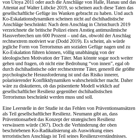
von Utoya 2011 oder auch die Anschläge von Halle, Hanau und das
Attentat auf Walter Lübcke 2019, so scheinen auch diese Taten das
gesellschaftliche Gefüge ins Wanken gebracht zu haben. Und auch
Ko-Eskalationsdynamiken scheinen nicht auf dschihadistische
Anschläge beschränkt: Nach dem Anschlag in Christchurch 2019
verzeichnete die britische Polizei einen Anstieg antimuslimische
Hassverbrechen um 600 Prozent – und das, obwohl der Anschlag
rechtsextrem motiviert war (Dodd 2019). Es scheint, als würde
jegliche Form von Terrorismus am sozialen Gefüge nagen und zu
Ko-Eskalation führen können, völlig unabhängig von der
ideologischen Motivation der Täter. Man könnte sogar noch weiter
gehen und fragen, ob nicht eine Bedrohung “von innen”, egal ob
durch dschihadistische oder rechtsextreme Täter, generell die größte
psychologische Herausforderung ist und das Risiko innerer,
polarisierender Konfliktdynamiken wahrscheinlicher macht. Daher
wäre zu diskutieren, ob das präsentierte Modell wirklich auf
gesellschaftlicher Resilienz gegenüber dschihadistischen
Terrorismus beschränkt werden muss und soll.
Eine Leerstelle in der Studie ist das Fehlen von Präventionsansätzen
als Teil gesellschaftlicher Resilienz. Neumann gibt an, dass
Präventionsarbeit das Konzept der strategischen Resilienz
verwässern würde (367). Doch die Verhinderung der oben
beschriebenen Ko-Radikalisierung als Auswirkung eines
terroristischen Anschlags ist Teil seines Resilienzverständnisses.