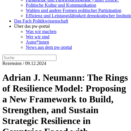
Politische Kultur und Kommunikation
Wahlen und andere Formen politischer Partizipation
Effizienz und Leistungsfähigkeit demokratischer Institut
Das Fach Politikwissenschaft
Über das pw-portal
Was wir machen
Wer wir sind
Autor*innen
News aus dem pw-portal
Rezension / 09.12.2024
Adrian J. Neumann: The Rings
of Resilience Model: Proposing
a New Framework to Build,
Strengthen, and Sustain
Strategic Resilience in