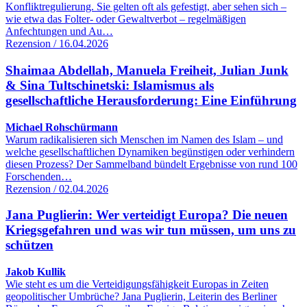
Konfliktregulierung. Sie gelten oft als gefestigt, aber sehen sich –
wie etwa das Folter- oder Gewaltverbot – regelmäßigen
Anfechtungen und Au…
Rezension / 16.04.2026
Shaimaa Abdellah, Manuela Freiheit, Julian Junk
& Sina Tultschinetski: Islamismus als
gesellschaftliche Herausforderung: Eine Einführung
Michael Rohschürmann
Warum radikalisieren sich Menschen im Namen des Islam – und
welche gesellschaftlichen Dynamiken begünstigen oder verhindern
diesen Prozess? Der Sammelband bündelt Ergebnisse von rund 100
Forschenden…
Rezension / 02.04.2026
Jana Puglierin: Wer verteidigt Europa? Die neuen
Kriegsgefahren und was wir tun müssen, um uns zu
schützen
Jakob Kullik
Wie steht es um die Verteidigungsfähigkeit Europas in Zeiten
geopolitischer Umbrüche? Jana Puglierin, Leiterin des Berliner