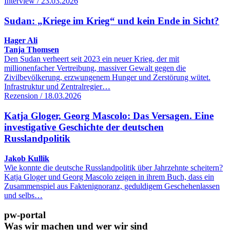
Interview / 23.03.2026
Sudan: „Kriege im Krieg“ und kein Ende in Sicht?
Hager Ali
Tanja Thomsen
Den Sudan verheert seit 2023 ein neuer Krieg, der mit
millionenfacher Vertreibung, massiver Gewalt gegen die
Zivilbevölkerung, erzwungenem Hunger und Zerstörung wütet.
Infrastruktur und Zentralregier…
Rezension / 18.03.2026
Katja Gloger, Georg Mascolo: Das Versagen. Eine
investigative Geschichte der deutschen
Russlandpolitik
Jakob Kullik
Wie konnte die deutsche Russlandpolitik über Jahrzehnte scheitern?
Katja Gloger und Georg Mascolo zeigen in ihrem Buch, dass ein
Zusammenspiel aus Faktenignoranz, geduldigem Geschehenlassen
und selbs…
pw-portal
Was wir machen und wer wir sind