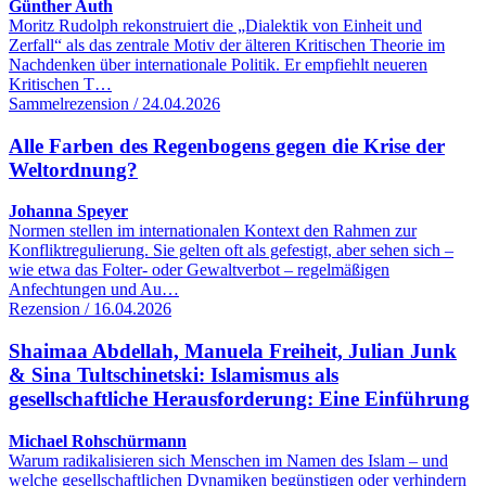
Günther Auth
Moritz Rudolph rekonstruiert die „Dialektik von Einheit und
Zerfall“ als das zentrale Motiv der älteren Kritischen Theorie im
Nachdenken über internationale Politik. Er empfiehlt neueren
Kritischen T…
Sammelrezension / 24.04.2026
Alle Farben des Regenbogens gegen die Krise der
Weltordnung?
Johanna Speyer
Normen stellen im internationalen Kontext den Rahmen zur
Konfliktregulierung. Sie gelten oft als gefestigt, aber sehen sich –
wie etwa das Folter- oder Gewaltverbot – regelmäßigen
Anfechtungen und Au…
Rezension / 16.04.2026
Shaimaa Abdellah, Manuela Freiheit, Julian Junk
& Sina Tultschinetski: Islamismus als
gesellschaftliche Herausforderung: Eine Einführung
Michael Rohschürmann
Warum radikalisieren sich Menschen im Namen des Islam – und
welche gesellschaftlichen Dynamiken begünstigen oder verhindern