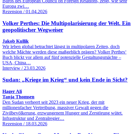
Büros des European Council on Foreign Relations, zeigt, wie sehr
Europa zwi…
Rezension / 01.04.2026
Volker Perthes: Die Multipolarisierung der Welt. Ein
geopolitischer Wegweiser
Jakob Kullik
Wir leben global betrachtet längst in multipolaren Zeiten, doch
welche Mächte werden diese maßgeblich prägen? Volker Perthes‘
Buch blickt vor allem auf fünf potenzielle Gestaltungsmächte –
USA, China…
Interview / 23.03.2026
Sudan: „Kriege im Krieg“ und kein Ende in Sicht?
Hager Ali
Tanja Thomsen
Den Sudan verheert seit 2023 ein neuer Krieg, der mit
millionenfacher Vertreibung, massiver Gewalt gegen die
Zivilbevölkerung, erzwungenem Hunger und Zerstörung wütet.
Infrastruktur und Zentralregier…
Rezension / 18.03.2026