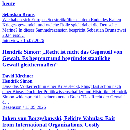
heute
Sebastian Bruns
Wie haben sich Europas Seestreitkräfte seit dem Ende des Kalten
Krieges gewandelt und welche Rolle spielt dabei die Deutsche
Marine? In dieser Sammelrezension bespricht Sebastian Bruns zwei
2024 ersc…
Interview / 15.07.2026
Hendrik Simon: „Recht ist nicht das Gegenteil von
Gewalt. Es begrenzt und begründet staatliche
Gewalt gleichermaßen“
David Kirchner
Hendrik Simon
Dass das Völkerrecht in einer Krise steckt, klingt fast schon nach
einer Binse. Doch der Politikwissenschaftler und Historiker Hendrik
Simon widerspricht in seinem neuen Buch "Das Recht der Gewalt"
d…
Rezension / 13.05.2026
Inken von Borzyskowski, Felicity Vabulas: Exit
from International Organizations. Costly