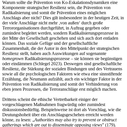
Warum sollte die Prävention von Ko-Eskalationsdynamiken eine
Komponente strategischer Resilienz sein, die Prävention von
Radikalisierung und somit die Prävention eines möglichen
Anschlags aber nicht? Dies gilt insbesondere in der heutigen Zeit, in
der viele Anschläge nicht mehr ‚von außen‘ durch große
Terrororganisationen durchgeführt, in Auftrag gegeben oder
zumindest begleitet werden, sondern Radikalisierungsprozesse in
der Mitte der Gesellschaft geschehen und sich auch dort entladen
können. Das soziale Gefüge und der gesellschaftliche
Zusammenhalt, die der Autor in den Mittelpunkt der strategischen
Resilienz stellt, haben auch Auswirkungen auf sogenannte
homegrown
Radikalisierungsprozesse – sie können sie begünstigen
oder eindämmen (Schlegel 2023). Deswegen sind gesellschaftliche
Resilienz, die Stärkung der sozialen Bindungen und des Vertrauens
sowie all die psychologischen Faktoren wie etwa eine sinnstiftende
Erzählung, die Neumann aufzählt, auch ein wichtiger Faktor in der
Prävention von Radikalisierung und somit der Verhinderung von
eben jenen Prozessen, die Terroranschläge erst möglich machen.
Drittens scheint die ethische Vertretbarkeit einiger der
vorgeschlagenen Maßnahmen fragwürdig oder zumindest
diskussionsbedürftig. Beispielsweise ist dort als Vorschlag, wie die
Deutungshoheit über ein Anschlagsgeschehen erreicht werden
könne, zu lesen: „
Authorities may also try to prevent or obstruct
gatherings which are out to disseminate opposing views
” (179).