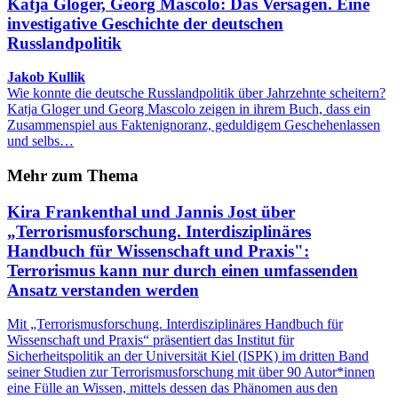
Katja Gloger, Georg Mascolo: Das Versagen. Eine
investigative Geschichte der deutschen
Russlandpolitik
Jakob Kullik
Wie konnte die deutsche Russlandpolitik über Jahrzehnte scheitern?
Katja Gloger und Georg Mascolo zeigen in ihrem Buch, dass ein
Zusammenspiel aus Faktenignoranz, geduldigem Geschehenlassen
und selbs…
Mehr zum Thema
Kira Frankenthal und Jannis Jost über
„Terrorismusforschung. Interdisziplinäres
Handbuch für Wissenschaft und Praxis":
Terrorismus kann nur durch einen umfassenden
Ansatz verstanden werden
Mit „Terrorismusforschung. Interdisziplinäres Handbuch für
Wissenschaft und Praxis“ präsentiert das Institut für
Sicherheitspolitik an der Universität Kiel (ISPK) im dritten Band
seiner Studien zur Terrorismusforschung mit über 90 Autor*innen
eine Fülle an Wissen, mittels dessen das Phänomen aus den