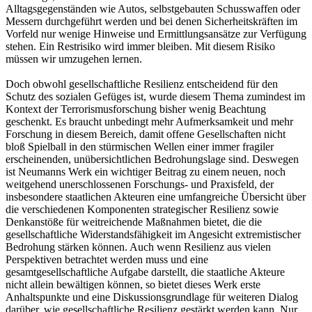
Alltagsgegenständen wie Autos, selbstgebauten Schusswaffen oder
Messern durchgeführt werden und bei denen Sicherheitskräften im
Vorfeld nur wenige Hinweise und Ermittlungsansätze zur Verfügung
stehen. Ein Restrisiko wird immer bleiben. Mit diesem Risiko
müssen wir umzugehen lernen.
Doch obwohl gesellschaftliche Resilienz entscheidend für den
Schutz des sozialen Gefüges ist, wurde diesem Thema zumindest im
Kontext der Terrorismusforschung bisher wenig Beachtung
geschenkt. Es braucht unbedingt mehr Aufmerksamkeit und mehr
Forschung in diesem Bereich, damit offene Gesellschaften nicht
bloß Spielball in den stürmischen Wellen einer immer fragiler
erscheinenden, unübersichtlichen Bedrohungslage sind. Deswegen
ist Neumanns Werk ein wichtiger Beitrag zu einem neuen, noch
weitgehend unerschlossenen Forschungs- und Praxisfeld, der
insbesondere staatlichen Akteuren eine umfangreiche Übersicht über
die verschiedenen Komponenten strategischer Resilienz sowie
Denkanstöße für weitreichende Maßnahmen bietet, die die
gesellschaftliche Widerstandsfähigkeit im Angesicht extremistischer
Bedrohung stärken können. Auch wenn Resilienz aus vielen
Perspektiven betrachtet werden muss und eine
gesamtgesellschaftliche Aufgabe darstellt, die staatliche Akteure
nicht allein bewältigen können, so bietet dieses Werk erste
Anhaltspunkte und eine Diskussionsgrundlage für weiteren Dialog
darüber, wie gesellschaftliche Resilienz gestärkt werden kann. Nur