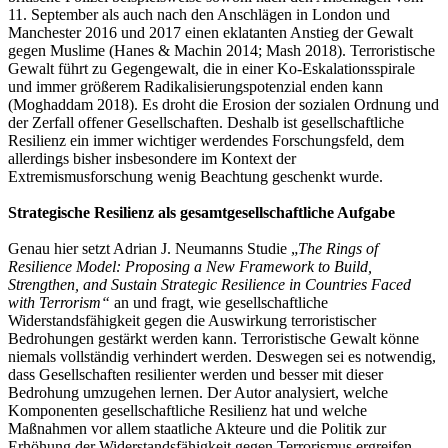
11. September als auch nach den Anschlägen in London und
Manchester 2016 und 2017 einen eklatanten Anstieg der Gewalt
gegen Muslime (Hanes & Machin 2014; Mash 2018). Terroristische
Gewalt führt zu Gegengewalt, die in einer Ko-Eskalationsspirale
und immer größerem Radikalisierungspotenzial enden kann
(Moghaddam 2018). Es droht die Erosion der sozialen Ordnung und
der Zerfall offener Gesellschaften. Deshalb ist gesellschaftliche
Resilienz ein immer wichtiger werdendes Forschungsfeld, dem
allerdings bisher insbesondere im Kontext der
Extremismusforschung wenig Beachtung geschenkt wurde.
Strategische Resilienz als gesamtgesellschaftliche Aufgabe
Genau hier setzt Adrian J. Neumanns Studie „
The Rings of
Resilience Model: Proposing a New Framework to Build,
Strengthen, and Sustain Strategic Resilience in Countries Faced
with Terrorism“
an und fragt, wie gesellschaftliche
Widerstandsfähigkeit gegen die Auswirkung terroristischer
Bedrohungen gestärkt werden kann. Terroristische Gewalt könne
niemals vollständig verhindert werden. Deswegen sei es notwendig,
dass Gesellschaften resilienter werden und besser mit dieser
Bedrohung umzugehen lernen. Der Autor analysiert, welche
Komponenten gesellschaftliche Resilienz hat und welche
Maßnahmen vor allem staatliche Akteure und die Politik zur
Erhöhung der Widerstandsfähigkeit gegen Terrorismus ergreifen