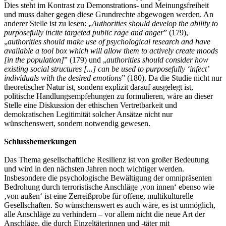
Dies steht im Kontrast zu Demonstrations- und Meinungsfreiheit
und muss daher gegen diese Grundrechte abgewogen werden. An
anderer Stelle ist zu lesen: „
Authorities should develop the ability to
purposefully incite targeted public rage and anger
” (179),
„
authorities should make use of psychological research and have
available a tool box which will allow them to actively create moods
[in the population]
” (179) und „
authorities should consider how
existing social structures [...] can be used to purposefully ‘infect’
individuals with the desired emotions
” (180). Da die Studie nicht nur
theoretischer Natur ist, sondern explizit darauf ausgelegt ist,
politische Handlungsempfehungen zu formulieren, wäre an dieser
Stelle eine Diskussion der ethischen Vertretbarkeit und
demokratischen Legitimität solcher Ansätze nicht nur
wünschenswert, sondern notwendig gewesen.
Schlussbemerkungen
Das Thema gesellschaftliche Resilienz ist von großer Bedeutung
und wird in den nächsten Jahren noch wichtiger werden.
Insbesondere die psychologische Bewältigung der omnipräsenten
Bedrohung durch terroristische Anschläge ‚von innen‘ ebenso wie
‚von außen‘ ist eine Zerreißprobe für offene, multikulturelle
Gesellschaften. So wünschenswert es auch wäre, es ist unmöglich,
alle Anschläge zu verhindern – vor allem nicht die neue Art der
Anschläge, die durch Einzeltäterinnen und -täter mit