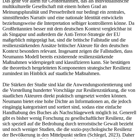
Das gelte vor allem für Großbritannien, das als individualistische
multikulturelle Gesellschaft mit einem hohen Grad an
Meinungspluralität und Pressefreiheit nur bedingt ein zentrales,
sinnstiftendes Narrativ und eine nationale Identität entwickeln
beziehungsweise die Interpretation selbiger kontrollieren könne. Da
Großbritannien besser mit dem deutschen Kontext vergleichbar ist
als Singapur und außerdem die Anti-Terror-Strategie der EU
maßgeblich mitgeprägt hat, sind die britische Fallstudie und die
resilienzstärkenden Ansätze britischer Akteure für den deutschen
Kontext besonders relevant. Insgesamt zeigen die Fallstudien, dass
Neumanns Modell bereits existierende resilienzstärkende
Maßnahmen widerspiegelt und klassifizieren kann. Sie bestätigen
die theoretisch hergeleiteten Komponenten strategischer Resilienz
zumindest im Hinblick auf staatliche Maßnahmen.
Die Stärken der Studie sind klar die Anwendungsorientierung und
die Vorstellung hunderter Vorschläge zur Resilienzstärkung, die von
staatlichen Akteuren direkt praktisch umgesetzt werden können.
Neumann bietet eine hohe Dichte an Informationen an, die jedoch
eingängig kategorisiert und sortiert sind, sodass eine einfache
Handhabung des Buches als Nachschlagewerk möglich ist. Generell
gibt es bisher wenig Forschung zu gesellschaftlicher Resilienz, die
sich speziell auf die Bedrohung durch terroristische Gewalt bezieht
und noch weniger Studien, die die sozio-psychologische Resilienz
der Bevölkerung in den Mittelpunkt stellen (Schlegel, 2023). Daher