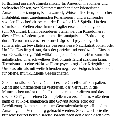
fortlaufend unsere Aufmerksamkeit. Im Angesicht nationaler und
weltweiter Krisen, von Naturkatastrophen über kriegerische
Auseinandersetzungen, Klimawandel, Wirtschaftskrisen, politischer
Instabilität, einer zunehmenden Polarisierung und wachsender
sozialer Unsicherheit, scheint der Einzelne bloß Spielball in den
stürmischen Wellen einer immer fragiler erscheinenden globalen
(Un-)Ordnung. Einen besonderen Stellenwert im Konglomerat
dieser Herausforderungen nimmt die omnipräsente Bedrohung
durch Terrorismus ein. Terroranschläge sind psychologisch
schwieriger zu bewältigen als beispielsweise Naturkatastrophen oder
Unfälle. Das liegt daran, dass der gezielte und vorsätzliche Einsatz
von Gewalt, der gefühlt willkürlich jeden überall treffen kann, ein
anhaltendes, unterschwelliges Bedrohungsgefühl auslösen kann.
Terrorismus ist eine effektive Form psychologischer Kriegführung.
Und das oftmals mit weitreichenden negativen Folgen, insbesondere
für offene, multikulturelle Gesellschaften.
Ziel terroristischer Aktivitäten ist es, die Gesellschaft zu spalten,
Angst und Unsicherheit zu verbreiten, das Vertrauen in die
Mitmenschen und staatliche Institutionen zu erodieren und das
soziale Gefüge in seinen Grundpfeilern zu erschüttern. Außerdem
kann es zu Ko-Eskalationen und Gewalt gegen Teile der
Bevölkerung kommen, die unter Generalverdacht gestellt und mit
Anschlägen in Verbindung gebracht werden. So verzeichnete die
britische Polizei beispielsweise sowohl nach den Anschlägen vom