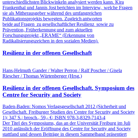
unterschiedlichsten Blickwinkeln analysiert werden kann. Kira
Frankenthal und Jannis Jost berichten im Interview, welche Fragen
sie als Mitherausgeber während des umfangreichen
Publikationsprojekts bewegten. Zugleich antworten
beide auf Fragen zu gesellschaftlicher Resilienz sowie zu
Prävention, Früherkennung und zum aktuellen
Forschungsprojekt „ERAME“ (Erkennung von
Radikalisierungszeichen in den sozialen Medien).
Resilienz in der offenen Gesellschaft
Hans-Helmuth Gander / Walter Perron / Ralf Poscher / Gisela
Riescher / Thomas Würtenberger (Hrsg.)
Resilienz in der offenen Gesellschaft.
Symposium des
Centre for Security and Society
Baden-Baden:
Nomos Verlagsgesellschaft
2012
(Sicherheit und
Gesellschaft. Freiburger Studien des Centre for Security and Society
1)
; 347 S.
; brosch., 59,- €
; ISBN 978-3-8329-7143-4
Der Titel des Symposiums, das an der Universität Freiburg im Juli
2010 anlässlich der Eröffnung des Centre for Security and Society
stattfand und dessen Beiträge in diesem Sammelband präsentiert