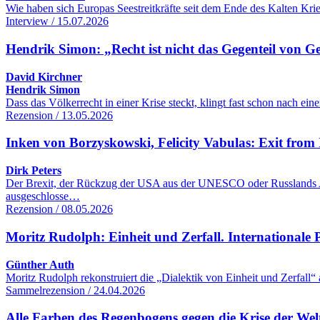
Wie haben sich Europas Seestreitkräfte seit dem Ende des Kalten Kr
Interview / 15.07.2026
Hendrik Simon: „Recht ist nicht das Gegenteil von G
David Kirchner
Hendrik Simon
Dass das Völkerrecht in einer Krise steckt, klingt fast schon nach 
Rezension / 13.05.2026
Inken von Borzyskowski, Felicity Vabulas: Exit from 
Dirk Peters
Der Brexit, der Rückzug der USA aus der UNESCO oder Russlands Aus
ausgeschlosse…
Rezension / 08.05.2026
Moritz Rudolph: Einheit und Zerfall. Internationale Po
Günther Auth
Moritz Rudolph rekonstruiert die „Dialektik von Einheit und Zerfall“
Sammelrezension / 24.04.2026
Alle Farben des Regenbogens gegen die Krise der We