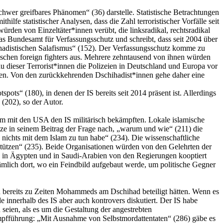
hwer greifbares Phänomen“ (36) darstelle. Statistische Betrachtungen
e statistischer Analysen, dass die Zahl terroristischer Vorfälle seit
rden von Einzeltäter*innen verübt, die linksradikal, rechtsradikal
 das Bundesamt für Verfassungsschutz und schreibt, dass seit 2004 über
chihadistischen Salafismus“ (152). Der Verfassungsschutz komme zu
stischen foreign fighters aus. Mehrere zehntausend von ihnen würden
 dieser Terrorist*innen die Polizeien in Deutschland und Europa vor
ren. Von den zurückkehrenden Dschihadist*innen gehe daher eine
pots“ (180), in denen der IS bereits seit 2014 präsent ist. Allerdings
(202), so der Autor.
m mit den USA den IS militärisch bekämpften. Lokale islamische
nze in seinem Beitrag der Frage nach, „warum und wie“ (211) die
 nichts mit dem Islam zu tun habe“ (234). Die wissenschaftliche
rstützen“ (235). Beide Organisationen würden von den Gelehrten der
nen in Ägypten und in Saudi-Arabien von den Regierungen kooptiert
Nämlich dort, wo ein Feindbild aufgebaut werde, um politische Gegner
en bereits zu Zeiten Mohammeds am Dschihad beteiligt hätten. Wenn es
e innerhalb des IS aber auch kontrovers diskutiert. Der IS habe
eien, als es um die Gestaltung der angestrebten
ampfführung: „Mit Ausnahme von Selbstmordattentaten“ (286) gäbe es