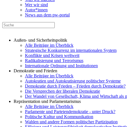
Wer wir sind
Autor*innen
News aus dem pw-portal
Außen- und Sicherheitspolitik
Alle Beiträge im Überblick
Strategische Konkurrenz im internationalen System
Konflikte und Krisen weltweit
Radikalisierung und Terrorismus
Internationale Ordnung und Institutionen
Demokratie und Frieden
Alle Beiträge im Überblick
Autokratien und Autokratisierung politischer Systeme
Demokratie durch Frieden – Frieden durch Demokratie?
Die Versprechen der liberalen Demokratie
Der Wandel von Gesellschaft, Klima und Wirtschaft als 
Repräsentation und Parlamentarismus
Alle Beiträge im Überblick
Parlamente und Parteiendemokratie - unter Druck?
Politische Kultur und Kommunikation
Wahlen und andere Formen politischer Partizipation
Effizienz und Leistungsfähigkeit demokratischer Institut