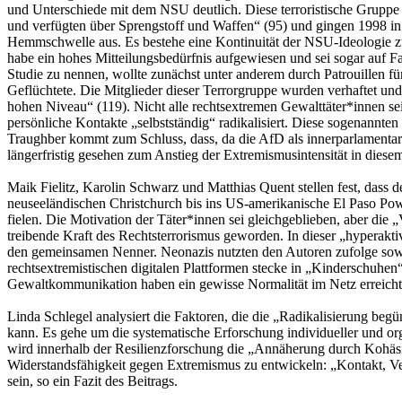
und Unterschiede mit dem NSU deutlich. Diese terroristische Gruppe 
und verfügten über Sprengstoff und Waffen“ (95) und gingen 1998 in 
Hemmschwelle aus. Es bestehe eine Kontinuität der NSU-Ideologie z
habe ein hohes Mitteilungsbedürfnis aufgewiesen und sei sogar auf F
Studie zu nennen, wollte zunächst unter anderem durch Patrouillen f
Geflüchtete. Die Mitglieder dieser Terrorgruppe wurden verhaftet und
hohen Niveau“ (119). Nicht alle rechtsextremen Gewalttäter*innen sei
persönliche Kontakte „selbstständig“ radikalisiert. Diese sogenannte
Traughber kommt zum Schluss, dass, da die AfD als innerparlamentari
längerfristig gesehen zum Anstieg der Extremismusintensität in diesem
Maik Fielitz, Karolin Schwarz und Matthias Quent stellen fest, dass d
neuseeländischen Christchurch bis ins US-amerikanische El Paso Pow
fielen. Die Motivation der Täter*innen sei gleichgeblieben, aber die 
treibende Kraft des Rechtsterrorismus geworden. In dieser „hyperakt
den gemeinsamen Nenner. Neonazis nutzten den Autoren zufolge sowo
rechtsextremistischen digitalen Plattformen stecke in „Kinderschuhen“
Gewaltkommunikation haben ein gewisse Normalität im Netz erreicht
Linda Schlegel analysiert die Faktoren, die die „Radikalisierung beg
kann. Es gehe um die systematische Erforschung individueller und org
wird innerhalb der Resilienzforschung die „Annäherung durch Kohäsion 
Widerstandsfähigkeit gegen Extremismus zu entwickeln: „Kontakt, Vert
sein, so ein Fazit des Beitrags.