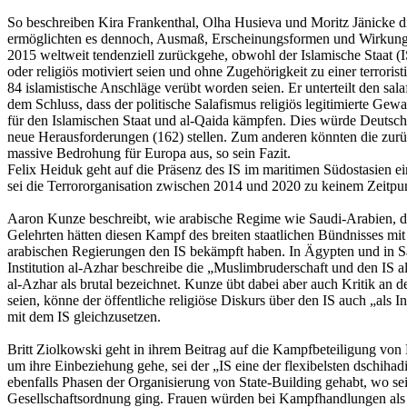
So beschreiben Kira Frankenthal, Olha Husieva und Moritz Jänicke di
ermöglichten es dennoch, Ausmaß, Erscheinungsformen und Wirkungsweis
2015 weltweit tendenziell zurückgehe, obwohl der Islamische Staat (I
oder religiös motiviert seien und ohne Zugehörigkeit zu einer terroris
84 islamistische Anschläge verübt worden seien. Er unterteilt den sa
dem Schluss, dass der politische Salafismus religiös legitimierte Gew
für den Islamischen Staat und al-Qaida kämpfen. Dies würde Deutsch
neue Herausforderungen (162) stellen. Zum anderen könnten die zur
massive Bedrohung für Europa aus, so sein Fazit.
Felix Heiduk geht auf die Präsenz des IS im maritimen Südostasien ein.
sei die Terrororganisation zwischen 2014 und 2020 zu keinem Zeitpunk
Aaron Kunze beschreibt, wie arabische Regime wie Saudi-Arabien, d
Gelehrten hätten diesen Kampf des breiten staatlichen Bündnisses mi
arabischen Regierungen den IS bekämpft haben. In Ägypten und in Saud
Institution al-Azhar beschreibe die „Muslimbruderschaft und den IS a
al-Azhar als brutal bezeichnet. Kunze übt dabei aber auch Kritik an
seien, könne der öffentliche religiöse Diskurs über den IS auch „als
mit dem IS gleichzusetzen.
Britt Ziolkowski geht in ihrem Beitrag auf die Kampfbeteiligung von
um ihre Einbeziehung gehe, sei der „IS eine der flexibelsten dschiha
ebenfalls Phasen der Organisierung von State-Building gehabt, wo se
Gesellschaftsordnung ging. Frauen würden bei Kampfhandlungen als S