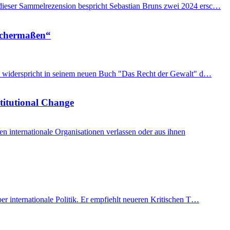
n dieser Sammelrezension bespricht Sebastian Bruns zwei 2024 ersc…
eichermaßen“
imon widerspricht in seinem neuen Buch "Das Recht der Gewalt" d…
stitutional Change
internationale Organisationen verlassen oder aus ihnen
er internationale Politik. Er empfiehlt neueren Kritischen T…