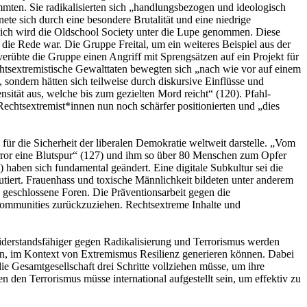
mten. Sie radikalisierten sich „handlungsbezogen und ideologisch
te sich durch eine besondere Brutalität und eine niedrige
ich wird die Oldschool Society unter die Lupe genommen. Diese
ie Rede war. Die Gruppe Freital, um ein weiteres Beispiel aus der
erübte die Gruppe einen Angriff mit Sprengsätzen auf ein Projekt für
echtsextremistische Gewalttaten bewegten sich „nach wie vor auf einem
 sondern hätten sich teilweise durch diskursive Einflüsse und
sität aus, welche bis zum gezielten Mord reicht“ (120). Pfahl-
echtsextremist*innen nun noch schärfer positionierten und „dies
für die Sicherheit der liberalen Demokratie weltweit darstelle. „Vom
rror eine Blutspur“ (127) und ihm so über 80 Menschen zum Opfer
) haben sich fundamental geändert. Eine digitale Subkultur sei die
tiert. Frauenhass und toxische Männlichkeit bildeten unter anderem
geschlossene Foren. Die Präventionsarbeit gegen die
le Communities zurückzuziehen. Rechtsextreme Inhalte und
 widerstandsfähiger gegen Radikalisierung und Terrorismus werden
oren, im Kontext von Extremismus Resilienz generieren können. Dabei
ie Gesamtgesellschaft drei Schritte vollziehen müsse, um ihre
 den Terrorismus müsse international aufgestellt sein, um effektiv zu