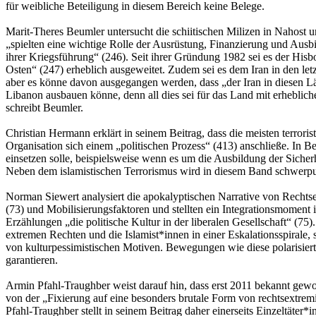
für weibliche Beteiligung in diesem Bereich keine Belege.
Marit-Theres Beumler untersucht die schiitischen Milizen in Nahost und
„spielten eine wichtige Rolle der Ausrüstung, Finanzierung und Ausb
ihrer Kriegsführung“ (246). Seit ihrer Gründung 1982 sei es der Hisb
Osten“ (247) erheblich ausgeweitet. Zudem sei es dem Iran in den let
aber es könne davon ausgegangen werden, dass „der Iran in diesen Länd
Libanon ausbauen könne, denn all dies sei für das Land mit erheblic
schreibt Beumler.
Christian Hermann erklärt in seinem Beitrag, dass die meisten terror
Organisation sich einem „politischen Prozess“ (413) anschließe. In B
einsetzen solle, beispielsweise wenn es um die Ausbildung der Siche
Neben dem islamistischen Terrorismus wird in diesem Band schwerp
Norman Siewert analysiert die apokalyptischen Narrative von Rechtse
(73) und Mobilisierungsfaktoren und stellten ein Integrationsmoment
Erzählungen „die politische Kultur in der liberalen Gesellschaft“ (75
extremen Rechten und die Islamist*innen in einer Eskalationsspirale, 
von kulturpessimistischen Motiven. Bewegungen wie diese polarisiert
garantieren.
Armin Pfahl-Traughber weist darauf hin, dass erst 2011 bekannt gewo
von der „Fixierung auf eine besonders brutale Form von rechtsextrem
Pfahl-Traughber stellt in seinem Beitrag daher einerseits Einzeltät