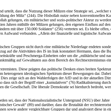
 urteilt, dass die Nutzung dieser Milizen eine Strategie sei, „welcher 
ildung der Miliz“ (244). Die Hisbollah nutze neben konventionellen K
ollah gelungen, ein militärischer und sozio-politischer Akteur zu werde
zten Jahren mithilfe der Milizen gelungen, den eigenen Einfluss auf de
ern mit über 150.000 Soldaten“ (256) vertreten sei. Es bleibe offen, ob
hen Aufwand verbunden. „Allein der finanzielle und logistische Aufwan
istischen Gruppen nicht durch eine militärische Niederlage endeten son
ezug auf die Aktivitäten des IS im Irak konstatiert Hermann, dass die 
rheitskräfte und Peschmerga-Einheiten oder um die „militärische und n
unktmäßig auf Gewalttaten aus dem Bereich des Rechtsextremismus ei
xtremisten. Diese prägten das politische Denken eines breiten Spektru
 im heterogenen ideologischen Spektrum dieser Bewegungen dar. Dabei 
). Dies zeige sich an den Wahlerfolgen der AfD und in der aktuellen Di
so dass sich der Begriff einer „kumulativen“ (76) Radikalisierung durc
en die Gesellschaft. Die liberale Demokratie sei hierdurch bedroht, w
rden sei, dass der Nationalsozialistische Untergrund (NSU) über Jahre
istischer Gewalt“ (89) und darüber, dass die Brutalität der rechtster
er*innen sowie andere vergleichbare Gruppen dar und analysiert diese 