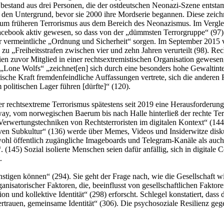
bestand aus drei Personen, die der ostdeutschen Neonazi-Szene entstam
den Untergrund, bevor sie 2000 ihre Mordserie begannen. Diese zeichne
um früheren Terrorismus aus dem Bereich des Neonazismus. Im Vergle
acebook aktiv gewesen, so dass von der „dümmsten Terrorgruppe“ (97) d
ür vermeintliche „Ordnung und Sicherheit“ sorgen. Im September 2015 v
 zu „Freiheitsstrafen zwischen vier und zehn Jahren verurteilt (98). R
en zuvor Mitglied in einer rechtsextremistischen Organisation gewesen,
n „Lone Wolfs“ „zeichnet[en] sich durch eine besonders hohe Gewaltinten
sche Kraft fremdenfeindliche Auffassungen vertrete, sich die anderen R
 politischen Lager führen [dürfte]“ (120).
er rechtsextreme Terrorismus spätestens seit 2019 eine Herausforderung 
ay, vom norwegischen Baerum bis nach Halle hinterließ der rechte Te
„Verwertungstechniken von Rechtsterroristen im digitalen Kontext“ (144
iven Subkultur“ (136) werde über Memes, Videos und Insiderwitze disku
hl öffentlich zugängliche Imageboards und Telegram-Kanäle als auch 
. (145) Sozial isolierte Menschen seien dafür anfällig, sich in digita
.
ünstigen können“ (294). Sie geht der Frage nach, wie die Gesellschaft
anisatorischer Faktoren, die, beeinflusst von gesellschaftlichen Fakt
und kollektive Identität“ (298) erforscht. Schlegel konstatiert, dass d
rauen, gemeinsame Identität“ (306). Die psychosoziale Resilienz gegen