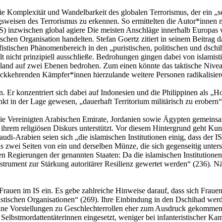
e Komplexität und Wandelbarkeit des globalen Terrorismus, der ein „sc
en des Terrorismus zu erkennen. So ermittelten die Autor*innen mithilf
S) inzwischen global agiere Die meisten Anschläge innerhalb Europas wü
tischen Organisation handelten. Stefan Goertz zitiert in seinem Beitrag
lafistischen Phänomenbereich in den „puristischen, politischen und ds
alt nicht prinzipiell ausschließe. Bedrohungen gingen dabei von islami
land auf zwei Ebenen bedrohen. Zum einen könnte das taktische Niveau
ückkehrenden Kämpfer*innen hierzulande weitere Personen radikalisie
 Er konzentriert sich dabei auf Indonesien und die Philippinen als „Hots
t in der Lage gewesen, „dauerhaft Territorium militärisch zu erobern“ 
ie Vereinigten Arabischen Emirate, Jordanien sowie Ägypten gemeinsa
t ihrem religiösen Diskurs unterstützt. Vor diesem Hintergrund geht Ku
i-Arabien seien sich „die islamischen Institutionen einig, dass der IS
ls zwei Seiten von ein und derselben Münze, die sich gegenseitig unte
 den Regierungen der genannten Staaten: Da die islamischen Institutio
 Instrument zur Stärkung autoritärer Resilienz gewertet werden“ (236). 
 Frauen im IS ein. Es gebe zahlreiche Hinweise darauf, dass sich Frau
distischen Organisationen“ (269). Ihre Einbindung in den Dschihad werd
ine Vorstellungen zu Geschlechterrollen eher zum Ausdruck gekommen s
elbstmordattentäterinnen eingesetzt, weniger bei infanteristischer K