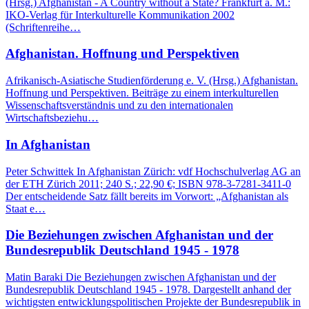
(Hrsg.) Afghanistan - A Country without a State? Frankfurt a. M.:
IKO-Verlag für Interkulturelle Kommunikation 2002
(Schriftenreihe…
Afghanistan. Hoffnung und Perspektiven
Afrikanisch-Asiatische Studienförderung e. V. (Hrsg.) Afghanistan.
Hoffnung und Perspektiven. Beiträge zu einem interkulturellen
Wissenschaftsverständnis und zu den internationalen
Wirtschaftsbeziehu…
In Afghanistan
Peter Schwittek In Afghanistan Zürich: vdf Hochschulverlag AG an
der ETH Zürich 2011; 240 S.; 22,90 €; ISBN 978-3-7281-3411-0
Der entscheidende Satz fällt bereits im Vorwort: „Afghanistan als
Staat e…
Die Beziehungen zwischen Afghanistan und der
Bundesrepublik Deutschland 1945 - 1978
Matin Baraki Die Beziehungen zwischen Afghanistan und der
Bundesrepublik Deutschland 1945 - 1978. Dargestellt anhand der
wichtigsten entwicklungspolitischen Projekte der Bundesrepublik in