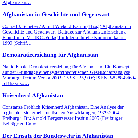
Afghanistan…
Afghanistan in Geschichte und Gegenwart
Conrad J. Schetter / Almut Wieland-Karimi (Hrsg.) Afghanistan in
Geschichte und Gegenwart. Beiträge zur Afghanistanforschung
Frankfurt a. M.: IKO-Verlag für Interkulturelle Kommunikation
1999 (Schrif…
Demokratieerziehung für Afghanistan
Nahid Khaki Demokratieerziehung für Afghanistan. Ein Konzept
auf der Grundlage einer systemtheoretischen Gesellschaftsanalyse
Marburg: Tectum Verlag 2003; 153 S.; 25,90 €; ISBN 3-8288-8469-
5 Khaki ko…
Krisenherd Afghanistan
Constanze Fröhlich Krisenherd Afghanistan. Eine Analyse der
regionalen sicherheitspolitischen Auswirkungen, 1979-2004
Freiburg i. Br.: Arnold-Bergstraesser-Institut 2005 (Freiburger
Beiträge zu Entwi…
Der Einsatz der Bundeswehr in Afghanistan