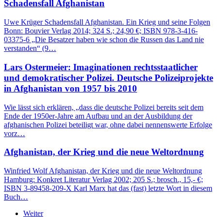
Schadensfall Afghanistan
Uwe Krüger Schadensfall Afghanistan. Ein Krieg und seine Folgen
Bonn: Bouvier Verlag 2014; 324 S.; 24,90 €; ISBN 978-3-416-
03375-6 „Die Besatzer haben wie schon die Russen das Land nie
verstanden“ (9…
Lars Ostermeier: Imaginationen rechtsstaatlicher
und demokratischer Polizei. Deutsche Polizeiprojekte
in Afghanistan von 1957 bis 2010
Wie lässt sich erklären, „dass die deutsche Polizei bereits seit dem
Ende der 1950er-Jahre am Aufbau und an der Ausbildung der
afghanischen Polizei beteiligt war, ohne dabei nennenswerte Erfolge
vorz…
Afghanistan, der Krieg und die neue Weltordnung
Winfried Wolf Afghanistan, der Krieg und die neue Weltordnung
Hamburg: Konkret Literatur Verlag 2002; 205 S.; brosch., 15,- €;
ISBN 3-89458-209-X Karl Marx hat das (fast) letzte Wort in diesem
Buch…
Weiter