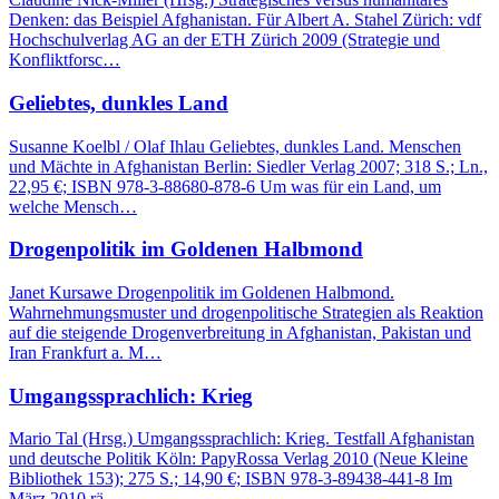
Denken: das Beispiel Afghanistan. Für Albert A. Stahel Zürich: vdf
Hochschulverlag AG an der ETH Zürich 2009 (Strategie und
Konfliktforsc…
Geliebtes, dunkles Land
Susanne Koelbl / Olaf Ihlau Geliebtes, dunkles Land. Menschen
und Mächte in Afghanistan Berlin: Siedler Verlag 2007; 318 S.; Ln.,
22,95 €; ISBN 978-3-88680-878-6 Um was für ein Land, um
welche Mensch…
Drogenpolitik im Goldenen Halbmond
Janet Kursawe Drogenpolitik im Goldenen Halbmond.
Wahrnehmungsmuster und drogenpolitische Strategien als Reaktion
auf die steigende Drogenverbreitung in Afghanistan, Pakistan und
Iran Frankfurt a. M…
Umgangssprachlich: Krieg
Mario Tal (Hrsg.) Umgangssprachlich: Krieg. Testfall Afghanistan
und deutsche Politik Köln: PapyRossa Verlag 2010 (Neue Kleine
Bibliothek 153); 275 S.; 14,90 €; ISBN 978-3-89438-441-8 Im
März 2010 rä…