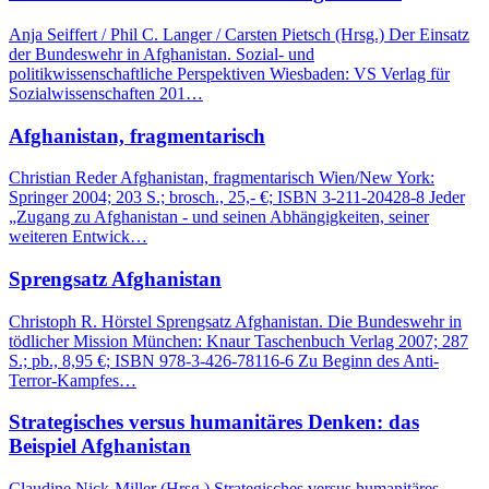
Anja Seiffert / Phil C. Langer / Carsten Pietsch (Hrsg.) Der Einsatz
der Bundeswehr in Afghanistan. Sozial- und
politikwissenschaftliche Perspektiven Wiesbaden: VS Verlag für
Sozialwissenschaften 201…
Afghanistan, fragmentarisch
Christian Reder Afghanistan, fragmentarisch Wien/New York:
Springer 2004; 203 S.; brosch., 25,- €; ISBN 3-211-20428-8 Jeder
„Zugang zu Afghanistan - und seinen Abhängigkeiten, seiner
weiteren Entwick…
Sprengsatz Afghanistan
Christoph R. Hörstel Sprengsatz Afghanistan. Die Bundeswehr in
tödlicher Mission München: Knaur Taschenbuch Verlag 2007; 287
S.; pb., 8,95 €; ISBN 978-3-426-78116-6 Zu Beginn des Anti-
Terror-Kampfes…
Strategisches versus humanitäres Denken: das
Beispiel Afghanistan
Claudine Nick-Miller (Hrsg.) Strategisches versus humanitäres