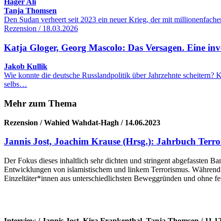
Hager Ali
Tanja Thomsen
Den Sudan verheert seit 2023 ein neuer Krieg, der mit millionenfac
Rezension / 18.03.2026
Katja Gloger, Georg Mascolo: Das Versagen. Eine inve
Jakob Kullik
Wie konnte die deutsche Russlandpolitik über Jahrzehnte scheitern
selbs…
Mehr zum Thema
Rezension / Wahied Wahdat-Hagh / 14.06.2023
Jannis Jost, Joachim Krause (Hrsg.): Jahrbuch Terr
Der Fokus dieses inhaltlich sehr dichten und stringent abgefassten B
Entwicklungen von islamistischem und linkem Terrorismus. Während g
Einzeltäter*innen aus unterschiedlichsten Beweggründen und ohne fes
Interview / Jannis Jost, Kira Frankenthal, Tanja Thomsen / 11.1