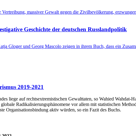
her Vertreibung, massiver Gewalt gegen die Zivilbevölkerung, erzwung
stigative Geschichte der deutschen Russlandpolitik
? Katja Gloger und Georg Mascolo zeigen in ihrem Buch, dass ein Zus
orismus 2019-2021
andes liege auf rechtsextremistischen Gewalttaten, so Wahied Wahdat-H
lobale Radikalisierungsphänomene vor allem mit statistischen Methode
te Organisationsbindung aktiv würden, so ein Fazit des Buchs.
2.2022