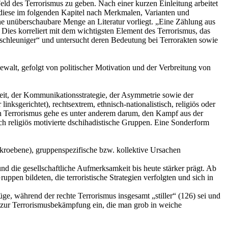
eld des Terrorismus zu geben. Nach einer kurzen Einleitung arbeitet
 diese im folgenden Kapitel nach Merkmalen, Varianten und
eine unüberschaubare Menge an Literatur vorliegt. „Eine Zählung aus
Dies korreliert mit dem wichtigsten Element des Terrorismus, das
eschleuniger“ und untersucht deren Bedeutung bei Terrorakten sowie
walt, gefolgt von politischer Motivation und der Verbreitung von
eit, der Kommunikationsstrategie, der Asymmetrie sowie der
nksgerichtet), rechtsextrem, ethnisch-nationalistisch, religiös oder
onären Terrorismus gehe es unter anderem darum, den Kampf aus der
uch religiös motivierte dschihadistische Gruppen. Eine Sonderform
kroebene), gruppenspezifische bzw. kollektive Ursachen
 und die gesellschaftliche Aufmerksamkeit bis heute stärker prägt. Ab
en bildeten, die terroristische Strategien verfolgten und sich in
üge, während der rechte Terrorismus insgesamt „stiller“ (126) sei und
 zur Terrorismusbekämpfung ein, die man grob in weiche