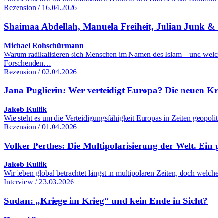
Rezension / 16.04.2026
Shaimaa Abdellah, Manuela Freiheit, Julian Junk & S
Michael Rohschürmann
Warum radikalisieren sich Menschen im Namen des Islam – und welc
Forschenden…
Rezension / 02.04.2026
Jana Puglierin: Wer verteidigt Europa? Die neuen K
Jakob Kullik
Wie steht es um die Verteidigungsfähigkeit Europas in Zeiten geopol
Rezension / 01.04.2026
Volker Perthes: Die Multipolarisierung der Welt. Ein 
Jakob Kullik
Wir leben global betrachtet längst in multipolaren Zeiten, doch wel
Interview / 23.03.2026
Sudan: „Kriege im Krieg“ und kein Ende in Sicht?