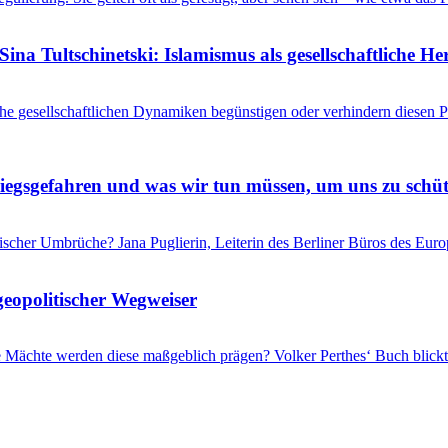
ina Tultschinetski: Islamismus als gesellschaftliche 
he gesellschaftlichen Dynamiken begünstigen oder verhindern diesen
riegsgefahren und was wir tun müssen, um uns zu schü
itischer Umbrüche? Jana Puglierin, Leiterin des Berliner Büros des Eu
geopolitischer Wegweiser
che Mächte werden diese maßgeblich prägen? Volker Perthes‘ Buch blic