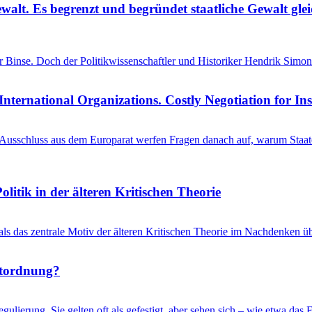
ewalt. Es begrenzt und begründet staatliche Gewalt gl
einer Binse. Doch der Politikwissenschaftler und Historiker Hendrik S
International Organizations. Costly Negotiation for In
schluss aus dem Europarat werfen Fragen danach auf, warum Staaten 
litik in der älteren Kritischen Theorie
 als das zentrale Motiv der älteren Kritischen Theorie im Nachdenken üb
ltordnung?
gulierung. Sie gelten oft als gefestigt, aber sehen sich – wie etwa d