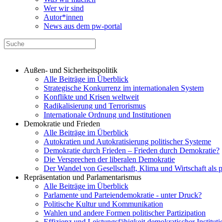
Wer wir sind
Autor*innen
News aus dem pw-portal
Außen- und Sicherheitspolitik
Alle Beiträge im Überblick
Strategische Konkurrenz im internationalen System
Konflikte und Krisen weltweit
Radikalisierung und Terrorismus
Internationale Ordnung und Institutionen
Demokratie und Frieden
Alle Beiträge im Überblick
Autokratien und Autokratisierung politischer Systeme
Demokratie durch Frieden – Frieden durch Demokratie?
Die Versprechen der liberalen Demokratie
Der Wandel von Gesellschaft, Klima und Wirtschaft als 
Repräsentation und Parlamentarismus
Alle Beiträge im Überblick
Parlamente und Parteiendemokratie - unter Druck?
Politische Kultur und Kommunikation
Wahlen und andere Formen politischer Partizipation
Effizienz und Leistungsfähigkeit demokratischer Institut