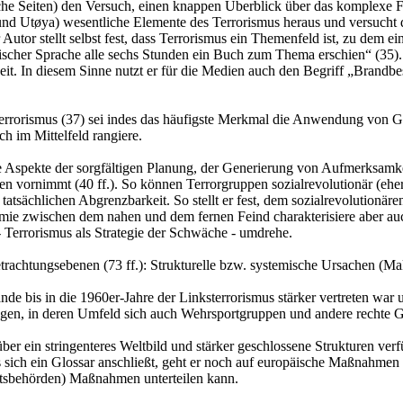
iche Seiten) den Versuch, einen knappen Überblick über das komplexe F
 und Utøya) wesentliche Elemente des Terrorismus heraus und versucht
Autor stellt selbst fest, dass Terrorismus ein Themenfeld ist, zu dem 
lischer Sprache alle sechs Stunden ein Buch zum Thema erschien“ (35). 
it. In diesem Sinne nutzt er für die Medien auch den Begriff „Brandb
Terrorismus (37) sei indes das häufigste Merkmal die Anwendung von Ge
h im Mittelfeld rangiere.
ie Aspekte der sorgfältigen Planung, der Generierung von Aufmerksamk
 vornimmt (40 ff.). So können Terrorgruppen sozialrevolutionär (eher li
 der tatsächlichen Abgrenzbarkeit. So stellt er fest, dem sozialrevoluti
hotomie zwischen dem nahen und dem fernen Feind charakterisiere aber a
- Terrorismus als Strategie der Schwäche - umdrehe.
trachtungsebenen (73 ff.): Strukturelle bzw. systemische Ursachen (Ma
lande bis in die 1960er-Jahre der Linksterrorismus stärker vertreten war
, in deren Umfeld sich auch Wehrsportgruppen und andere rechte Grupp
über ein stringenteres Weltbild und stärker geschlossene Strukturen verf
sich ein Glossar anschließt, geht er noch auf europäische Maßnahmen
eitsbehörden) Maßnahmen unterteilen kann.