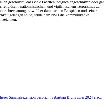
ch geschuldet, dass viele Facetten lediglich angeschnitten oder gar
m, religiösem, nationalistischem und vigilantischem Terrorismus zu
berichterstattung, obwohl er damit seinen Beispielen und seiner
lichkeit gelangen sollte) fehlte dem NSU die kommunikative
nnzeichnen.
n dieser Sammelrezension bespricht Sebastian Bruns zwei 2024 ersc…