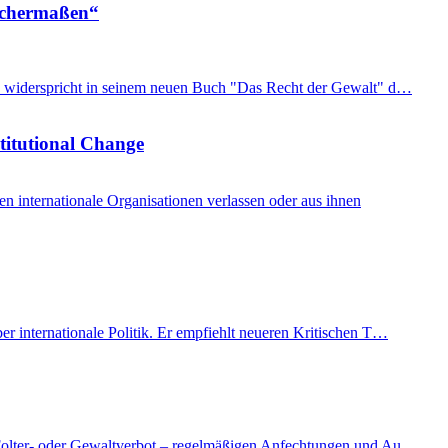
eichermaßen“
imon widerspricht in seinem neuen Buch "Das Recht der Gewalt" d…
stitutional Change
internationale Organisationen verlassen oder aus ihnen
er internationale Politik. Er empfiehlt neueren Kritischen T…
as Folter- oder Gewaltverbot – regelmäßigen Anfechtungen und Au…