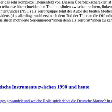
er das sehr komplexe Themenfeld vor. Diesem Überblickscharakter ist au
ich teilweise überschneidenden Traditionslinien zwischen rechtem, linke
 Untergrundes (NSU) als Terrorgruppe folgt der Autor der breiten Medien
videos (das allerdings wohl erst nach dem Tod der Täter an die Öffent
istisch motivierte Serienmörder*innen denn als Terrorist*innen zu ke
itische Instrumente zwischen 1990 und heute
ieges gewandelt und welche Rolle spielt dabei die Deutsche Marine? I