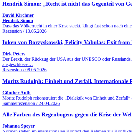
Hendrik Simon: „Recht ist nicht das Gegenteil von G
David Kirchner
Hendrik Simon
Dass das Völkerrecht in einer Krise steckt, klingt fast schon nach 
Rezension / 13.05.2026
Inken von Borzyskowski, Felicity Vabulas: Exit from 
Dirk Peters
Der Brexit, der Rückzug der USA aus der UNESCO oder Russlands Aus
ausgeschlosse…
Rezension / 08.05.2026
Moritz Rudolph: Einheit und Zerfall. Internationale Po
Günther Auth
Moritz Rudolph rekonstruiert die „Dialektik von Einheit und Zerfall“
Sammelrezension / 24.04.2026
Alle Farben des Regenbogens gegen die Krise der We
Johanna Speyer
Normen stellen im internationalen Kontext den Rahmen zur Konfliktre