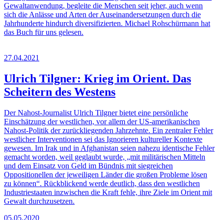
Gewaltanwendung, begleite die Menschen seit jeher, auch wenn
sich die Anlässe und Arten der Auseinandersetzungen durch die
Jahrhunderte hindurch diversifizierten. Michael Rohschürmann hat
das Buch für uns gelesen.
27.04.2021
Ulrich Tilgner: Krieg im Orient. Das
Scheitern des Westens
Der Nahost-Journalist Ulrich Tilgner bietet eine persönliche
Einschätzung der westlichen, vor allem der US-amerikanischen
Nahost-Politik der zurückliegenden Jahrzehnte. Ein zentraler Fehler
westlicher Interventionen sei das Ignorieren kultureller Kontexte
gewesen. Im Irak und in Afghanistan seien nahezu identische Fehler
gemacht worden, weil geglaubt wurde, „mit militärischen Mitteln
und dem Einsatz von Geld im Bündnis mit siegreichen
Oppositionellen der jeweiligen Länder die großen Probleme lösen
zu können“. Rückblickend werde deutlich, dass den westlichen
Industriestaaten inzwischen die Kraft fehle, ihre Ziele im Orient mit
Gewalt durchzusetzen.
05.05.2020