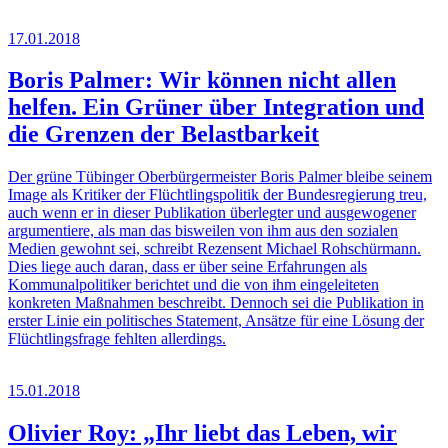
17.01.2018
Boris Palmer: Wir können nicht allen
helfen. Ein Grüner über Integration und
die Grenzen der Belastbarkeit
Der grüne Tübinger Oberbürgermeister Boris Palmer bleibe seinem
Image als Kritiker der Flüchtlingspolitik der Bundesregierung treu,
auch wenn er in dieser Publikation überlegter und ausgewogener
argumentiere, als man das bisweilen von ihm aus den sozialen
Medien gewohnt sei, schreibt Rezensent Michael Rohschürmann.
Dies liege auch daran, dass er über seine Erfahrungen als
Kommunalpolitiker berichtet und die von ihm eingeleiteten
konkreten Maßnahmen beschreibt. Dennoch sei die Publikation in
erster Linie ein politisches Statement, Ansätze für eine Lösung der
Flüchtlingsfrage fehlten allerdings.
15.01.2018
Olivier Roy: „Ihr liebt das Leben, wir