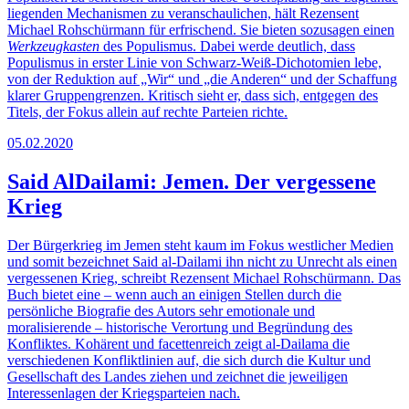
liegenden Mechanismen zu veranschaulichen, hält Rezensent
Michael Rohschürmann für erfrischend. Sie bieten sozusagen einen
Werkzeugkasten
des Populismus. Dabei werde deutlich, dass
Populismus in erster Linie von Schwarz-Weiß-Dichotomien lebe,
von der Reduktion auf „Wir“ und „die Anderen“ und der Schaffung
klarer Gruppengrenzen. Kritisch sieht er, dass sich, entgegen des
Titels, der Fokus allein auf rechte Parteien richte.
05.02.2020
Said AlDailami: Jemen. Der vergessene
Krieg
Der Bürgerkrieg im Jemen steht kaum im Fokus westlicher Medien
und somit bezeichnet Said al-Dailami ihn nicht zu Unrecht als einen
vergessenen Krieg, schreibt Rezensent Michael Rohschürmann. Das
Buch bietet eine – wenn auch an einigen Stellen durch die
persönliche Biografie des Autors sehr emotionale und
moralisierende – historische Verortung und Begründung des
Konfliktes. Kohärent und facettenreich zeigt al-Dailama die
verschiedenen Konfliktlinien auf, die sich durch die Kultur und
Gesellschaft des Landes ziehen und zeichnet die jeweiligen
Interessenlagen der Kriegsparteien nach.