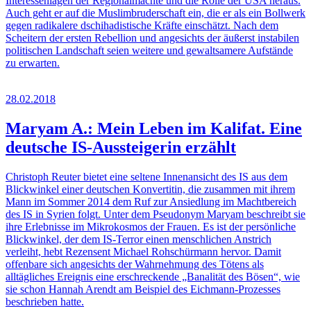
Interessenlagen der Regionalmächte und die Rolle der USA heraus.
Auch geht er auf die Muslimbruderschaft ein, die er als ein Bollwerk
gegen radikalere dschihadistische Kräfte einschätzt. Nach dem
Scheitern der ersten Rebellion und angesichts der äußerst instabilen
politischen Landschaft seien weitere und gewaltsamere Aufstände
zu erwarten.
28.02.2018
Maryam A.: Mein Leben im Kalifat. Eine
deutsche IS-Aussteigerin erzählt
Christoph Reuter bietet eine seltene Innenansicht des IS aus dem
Blickwinkel einer deutschen Konvertitin, die zusammen mit ihrem
Mann im Sommer 2014 dem Ruf zur Ansiedlung im Machtbereich
des IS in Syrien folgt. Unter dem Pseudonym Maryam beschreibt sie
ihre Erlebnisse im Mikrokosmos der Frauen. Es ist der persönliche
Blickwinkel, der dem IS-Terror einen menschlichen Anstrich
verleiht, hebt Rezensent Michael Rohschürmann hervor. Damit
offenbare sich angesichts der Wahrnehmung des Tötens als
alltägliches Ereignis eine erschreckende „Banalität des Bösen“, wie
sie schon Hannah Arendt am Beispiel des Eichmann-Prozesses
beschrieben hatte.