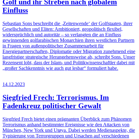
Golf und ihr Streben nach globalem
Einfluss
Sebastian Sons beschreibt die ‚Zeitenwende‘ der Golfstaaten, ihrer
Gesellschaften und Eliten: Ambitioniert, geopolitisch flexibel,
widersprüchlich und autoritär – so verlangten die an Einfluss
gewinnenden golfarabischen Monarchien ihren westlichen Partnern
in Fragen von außenpolitischer Zusammenarbeit für
Energiepartnerschaften, Diplomatie oder Migration zunehmend eine
langfristige strategische Herangehensweise ab, schreibt Sons. Unser
Rezensent lobt, dass der Islam- und Politikwissenschaftler dabei mit
„großer Sachkenntnis wie auch gut lesbar“ formuliert habe.
14.12.2023
Siegfried Frech: Terrorismus. Im
Fadenkreuz politischer Gewalt
Siegfried Frech bietet einen prägnanten Überblick zum Phänomen
Terrorismus anhand bestimmter Ereignisse wie den Attacken von
München, New York und Utøya. Dabei werden Medienaspekte, die
Typisierung von Terrorgruppen und Ursachen auf verschiedenen