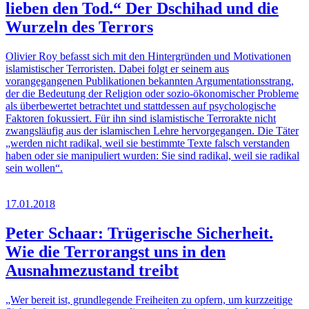
lieben den Tod.“ Der Dschihad und die
Wurzeln des Terrors
Olivier Roy befasst sich mit den Hintergründen und Motivationen
islamistischer Terroristen. Dabei folgt er seinem aus
vorangegangenen Publikationen bekannten Argumentationsstrang,
der die Bedeutung der Religion oder sozio-ökonomischer Probleme
als überbewertet betrachtet und stattdessen auf psychologische
Faktoren fokussiert. Für ihn sind islamistische Terrorakte nicht
zwangsläufig aus der islamischen Lehre hervorgegangen. Die Täter
„werden nicht radikal, weil sie bestimmte Texte falsch verstanden
haben oder sie manipuliert wurden: Sie sind radikal, weil sie radikal
sein wollen“.
17.01.2018
Peter Schaar: Trügerische Sicherheit.
Wie die Terrorangst uns in den
Ausnahmezustand treibt
„Wer bereit ist, grundlegende Freiheiten zu opfern, um kurzzeitige