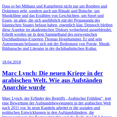
Dass es bei Militanz und Kampfgeist nicht nur um Bomben und
Doktrinen geht, sondern auch um Rituale und Bräuche, um
Musikfilme und das Erzählen von Geschichten, um Sport und
Essen, ist allen, die sich ausführlich mit der Propaganda des
Islamischen Staates befasst haben, eigentlich klar. Dennoch bleiben
diese Aspekte im akademischen Diskurs weitgehend ausgeblendet.
Erhellt werden sie in dem Sammelband des norwegischen
Dschihadismus-Experten Thomas Hegghammer. Er und sein
Autorenteam befassen sich mit der Bedeutung von Poesie, Musik,
Bildsprache und Literatur in der dschihadistischen Kultur.
18.04.2018
Marc Lynch: Die neuen Kriege in der
arabischen Welt. Wie aus Aufständen
Anarchie wurde
Marc Lynch, der Erfinder des Begriffs „Arabischer Frühling“, legt
eine Bewertung der Aufstandsbewegungen in der arabischen Welt
nach 2011 vor. In neun Kapiteln arbeitet er die sozialen und
politischen Entwicklungen in den Aufstandsländern, die