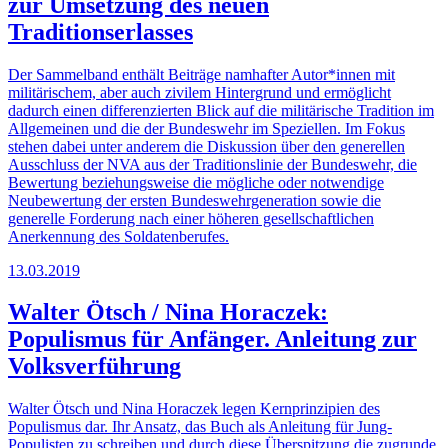
zur Umsetzung des neuen
Traditionserlasses
Der Sammelband enthält Beiträge namhafter Autor*innen mit
militärischem, aber auch zivilem Hintergrund und ermöglicht
dadurch einen differenzierten Blick auf die militärische Tradition im
Allgemeinen und die der Bundeswehr im Speziellen. Im Fokus
stehen dabei unter anderem die Diskussion über den generellen
Ausschluss der NVA aus der Traditionslinie der Bundeswehr, die
Bewertung beziehungsweise die mögliche oder notwendige
Neubewertung der ersten Bundeswehrgeneration sowie die
generelle Forderung nach einer höheren gesellschaftlichen
Anerkennung des Soldatenberufes.
13.03.2019
Walter Ötsch / Nina Horaczek:
Populismus für Anfänger. Anleitung zur
Volksverführung
Walter Ötsch und Nina Horaczek legen Kernprinzipien des
Populismus dar. Ihr Ansatz, das Buch als Anleitung für Jung-
Populisten zu schreiben und durch diese Überspitzung die zugrunde