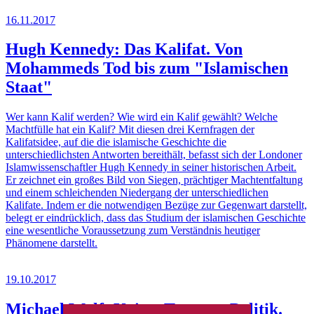
16.11.2017
Hugh Kennedy: Das Kalifat. Von
Mohammeds Tod bis zum "Islamischen
Staat"
Wer kann Kalif werden? Wie wird ein Kalif gewählt? Welche
Machtfülle hat ein Kalif? Mit diesen drei Kernfragen der
Kalifatsidee, auf die die islamische Geschichte die
unterschiedlichsten Antworten bereithält, befasst sich der Londoner
Islamwissenschaftler Hugh Kennedy in seiner historischen Arbeit.
Er zeichnet ein großes Bild von Siegen, prächtiger Machtentfaltung
und einem schleichenden Niedergang der unterschiedlichen
Kalifate. Indem er die notwendigen Bezüge zur Gegenwart darstellt,
belegt er eindrücklich, dass das Studium der islamischen Geschichte
eine wesentliche Voraussetzung zum Verständnis heutiger
Phänomene darstellt.
19.10.2017
Michael Wolf: Krieg, Trauma, Politik.