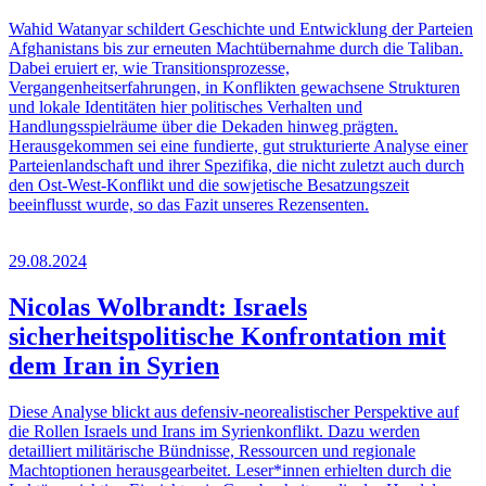
Wahid Watanyar schildert Geschichte und Entwicklung der Parteien
Afghanistans bis zur erneuten Machtübernahme durch die Taliban.
Dabei eruiert er, wie Transitionsprozesse,
Vergangenheitserfahrungen, in Konflikten gewachsene Strukturen
und lokale Identitäten hier politisches Verhalten und
Handlungsspielräume über die Dekaden hinweg prägten.
Herausgekommen sei eine fundierte, gut strukturierte Analyse einer
Parteienlandschaft und ihrer Spezifika, die nicht zuletzt auch durch
den Ost-West-Konflikt und die sowjetische Besatzungszeit
beeinflusst wurde, so das Fazit unseres Rezensenten.
29.08.2024
Nicolas Wolbrandt: Israels
sicherheitspolitische Konfrontation mit
dem Iran in Syrien
Diese Analyse blickt aus defensiv-neorealistischer Perspektive auf
die Rollen Israels und Irans im Syrienkonflikt. Dazu werden
detailliert militärische Bündnisse, Ressourcen und regionale
Machtoptionen herausgearbeitet. Leser*innen erhielten durch die