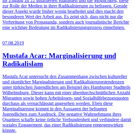
ihr Zugang zu 22 inhaftierten Islamisten und die Möglichkeit, diese
zur Rolle der Medien in ihrer Radikalisierung zu befragen. Gerade
dieser Aspekt wurde bisher wenig bearbeitet und dies macht den
besonderen Wert der Arbeit aus. Es zeigt sich, dass nicht nur die
Verbreitung von Propaganda, sondern auch journalistische Berichte
eine wichtige Bedeutung im Radikalisierungsprozess einnehmen.
07.08.2019
Mustafa Acar: Marginalisierung und
Radikalislam
Mustafa Acar untersucht den Zusammenhang zwischen kultureller
und räumlicher Marginalisierung und Radikalisierungstendenzen
unter türkischen Jugendlichen am Beispiel des Hamburger Stadtteils
Wilhelmsburg. Dieser kann mit einer überdurchschnittlichen Anzahl
Migranten sowie hohen Arbeitslosen- und Sozialhilfebezugsquoten
durchaus als vernachlässigt angesehen werden. Eben diese
Marginalisierung kommt in den Aussagen der befragten
Jugendlichen zum Ausdruck. Die negative Wahrnehmung ihres
Quartiers schaffe keine örtliche Verbundenheit und verhindere damit
soziales Engagement, das einer Radikalisierung entgegenwirken
könnte.