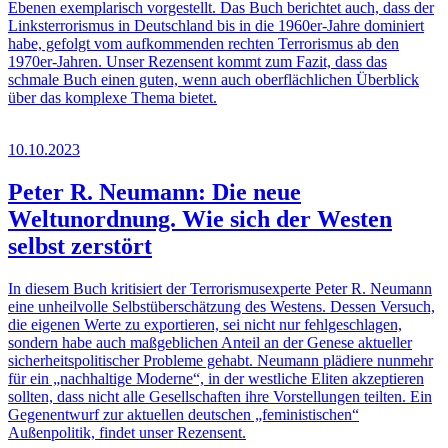
Ebenen exemplarisch vorgestellt. Das Buch berichtet auch, dass der
Linksterrorismus in Deutschland bis in die 1960er-Jahre dominiert
habe, gefolgt vom aufkommenden rechten Terrorismus ab den
1970er-Jahren. Unser Rezensent kommt zum Fazit, dass das
schmale Buch einen guten, wenn auch oberflächlichen Überblick
über das komplexe Thema bietet.
10.10.2023
Peter R. Neumann: Die neue
Weltunordnung. Wie sich der Westen
selbst zerstört
In diesem Buch kritisiert der Terrorismusexperte Peter R. Neumann
eine unheilvolle Selbstüberschätzung des Westens. Dessen Versuch,
die eigenen Werte zu exportieren, sei nicht nur fehlgeschlagen,
sondern habe auch maßgeblichen Anteil an der Genese aktueller
sicherheitspolitischer Probleme gehabt. Neumann plädiere nunmehr
für ein „nachhaltige Moderne“, in der westliche Eliten akzeptieren
sollten, dass nicht alle Gesellschaften ihre Vorstellungen teilten. Ein
Gegenentwurf zur aktuellen deutschen „feministischen“
Außenpolitik, findet unser Rezensent.