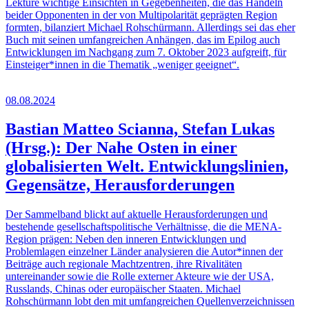
Lektüre wichtige Einsichten in Gegebenheiten, die das Handeln
beider Opponenten in der von Multipolarität geprägten Region
formten, bilanziert Michael Rohschürmann. Allerdings sei das eher
Buch mit seinen umfangreichen Anhängen, das im Epilog auch
Entwicklungen im Nachgang zum 7. Oktober 2023 aufgreift, für
Einsteiger*innen in die Thematik „weniger geeignet“.
08.08.2024
Bastian Matteo Scianna, Stefan Lukas
(Hrsg.): Der Nahe Osten in einer
globalisierten Welt. Entwicklungslinien,
Gegensätze, Herausforderungen
Der Sammelband blickt auf aktuelle Herausforderungen und
bestehende gesellschaftspolitische Verhältnisse, die die MENA-
Region prägen: Neben den inneren Entwicklungen und
Problemlagen einzelner Länder analysieren die Autor*innen der
Beiträge auch regionale Machtzentren, ihre Rivalitäten
untereinander sowie die Rolle externer Akteure wie der USA,
Russlands, Chinas oder europäischer Staaten. Michael
Rohschürmann lobt den mit umfangreichen Quellenverzeichnissen