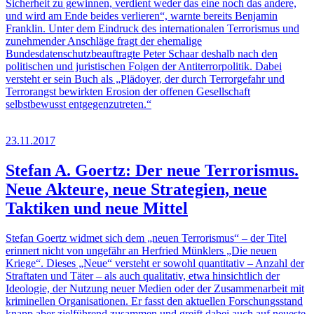
Sicherheit zu gewinnen, verdient weder das eine noch das andere,
und wird am Ende beides verlieren“, warnte bereits Benjamin
Franklin. Unter dem Eindruck des internationalen Terrorismus und
zunehmender Anschläge fragt der ehemalige
Bundesdatenschutzbeauftragte Peter Schaar deshalb nach den
politischen und juristischen Folgen der Antiterrorpolitik. Dabei
versteht er sein Buch als „Plädoyer, der durch Terrorgefahr und
Terrorangst bewirkten Erosion der offenen Gesellschaft
selbstbewusst entgegenzutreten.“
23.11.2017
Stefan A. Goertz: Der neue Terrorismus.
Neue Akteure, neue Strategien, neue
Taktiken und neue Mittel
Stefan Goertz widmet sich dem „neuen Terrorismus“ – der Titel
erinnert nicht von ungefähr an Herfried Münklers „Die neuen
Kriege“. Dieses „Neue“ versteht er sowohl quantitativ – Anzahl der
Straftaten und Täter – als auch qualitativ, etwa hinsichtlich der
Ideologie, der Nutzung neuer Medien oder der Zusammenarbeit mit
kriminellen Organisationen. Er fasst den aktuellen Forschungsstand
knapp aber zielführend zusammen und greift dabei auch auf neueste