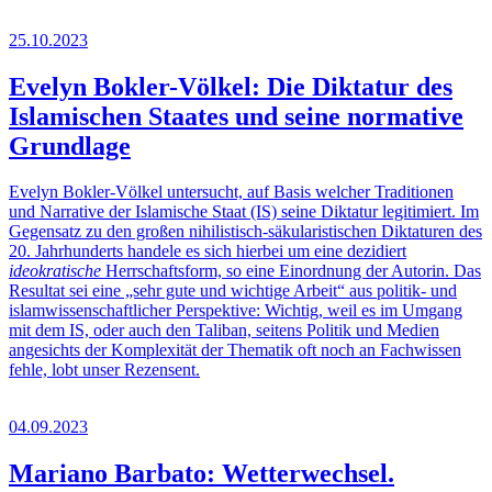
25.10.2023
Evelyn Bokler-Völkel: Die Diktatur des
Islamischen Staates und seine normative
Grundlage
Evelyn Bokler-Völkel untersucht, auf Basis welcher Traditionen
und Narrative der Islamische Staat (IS) seine Diktatur legitimiert. Im
Gegensatz zu den großen nihilistisch-säkularistischen Diktaturen des
20. Jahrhunderts handele es sich hierbei um eine dezidiert
ideokratische
Herrschaftsform, so eine Einordnung der Autorin. Das
Resultat sei eine „sehr gute und wichtige Arbeit“ aus politik- und
islamwissenschaftlicher Perspektive: Wichtig, weil es im Umgang
mit dem IS, oder auch den Taliban, seitens Politik und Medien
angesichts der Komplexität der Thematik oft noch an Fachwissen
fehle, lobt unser Rezensent.
04.09.2023
Mariano Barbato: Wetterwechsel.