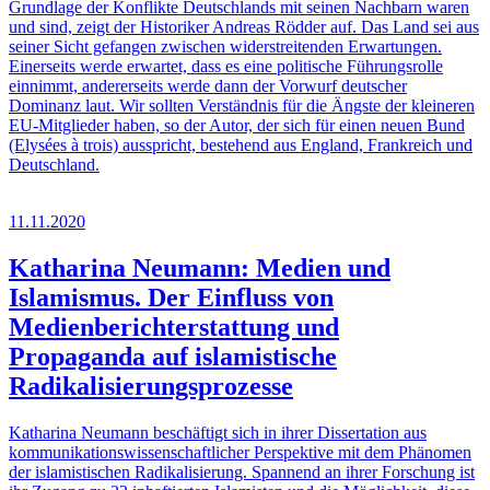
Grundlage der Konflikte Deutschlands mit seinen Nachbarn waren
und sind, zeigt der Historiker Andreas Rödder auf. Das Land sei aus
seiner Sicht gefangen zwischen widerstreitenden Erwartungen.
Einerseits werde erwartet, dass es eine politische Führungsrolle
einnimmt, andererseits werde dann der Vorwurf deutscher
Dominanz laut. Wir sollten Verständnis für die Ängste der kleineren
EU-Mitglieder haben, so der Autor, der sich für einen neuen Bund
(Elysées à trois) ausspricht, bestehend aus England, Frankreich und
Deutschland.
11.11.2020
Katharina Neumann: Medien und
Islamismus. Der Einfluss von
Medienberichterstattung und
Propaganda auf islamistische
Radikalisierungsprozesse
Katharina Neumann beschäftigt sich in ihrer Dissertation aus
kommunikationswissenschaftlicher Perspektive mit dem Phänomen
der islamistischen Radikalisierung. Spannend an ihrer Forschung ist