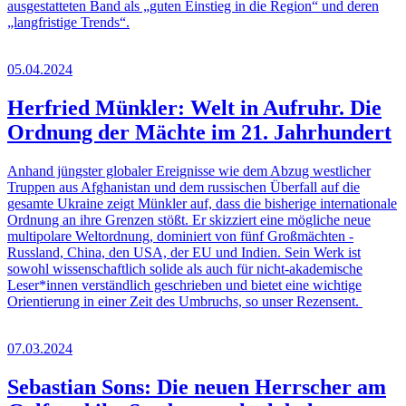
ausgestatteten Band als „guten Einstieg in die Region“ und deren
„langfristige Trends“.
05.04.2024
Herfried Münkler: Welt in Aufruhr. Die
Ordnung der Mächte im 21. Jahrhundert
Anhand jüngster globaler Ereignisse wie dem Abzug westlicher
Truppen aus Afghanistan und dem russischen Überfall auf die
gesamte Ukraine zeigt Münkler auf, dass die bisherige internationale
Ordnung an ihre Grenzen stößt. Er skizziert eine mögliche neue
multipolare Weltordnung, dominiert von fünf Großmächten -
Russland, China, den USA, der EU und Indien. Sein Werk ist
sowohl wissenschaftlich solide als auch für nicht-akademische
Leser*innen verständlich geschrieben und bietet eine wichtige
Orientierung in einer Zeit des Umbruchs, so unser Rezensent.
07.03.2024
Sebastian Sons: Die neuen Herrscher am