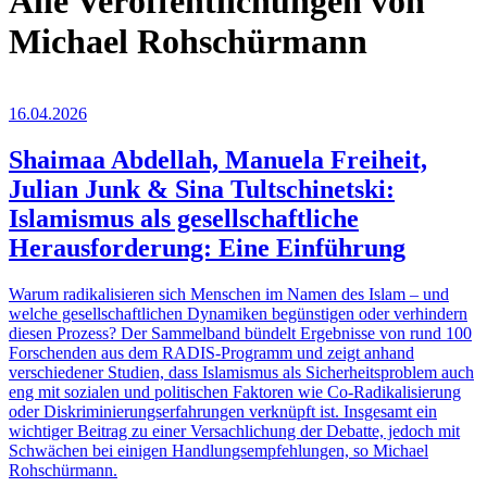
Alle Veröffentlichungen von
Michael Rohschürmann
16.04.2026
Shaimaa Abdellah, Manuela Freiheit,
Julian Junk & Sina Tultschinetski:
Islamismus als gesellschaftliche
Herausforderung: Eine Einführung
Warum radikalisieren sich Menschen im Namen des Islam – und
welche gesellschaftlichen Dynamiken begünstigen oder verhindern
diesen Prozess? Der Sammelband bündelt Ergebnisse von rund 100
Forschenden aus dem RADIS-Programm und zeigt anhand
verschiedener Studien, dass Islamismus als Sicherheitsproblem auch
eng mit sozialen und politischen Faktoren wie Co-Radikalisierung
oder Diskriminierungserfahrungen verknüpft ist. Insgesamt ein
wichtiger Beitrag zu einer Versachlichung der Debatte, jedoch mit
Schwächen bei einigen Handlungsempfehlungen, so Michael
Rohschürmann.