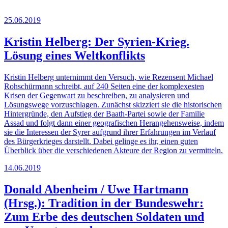
25.06.2019
Kristin Helberg: Der Syrien-Krieg.
Lösung eines Weltkonflikts
Kristin Helberg unternimmt den Versuch, wie Rezensent Michael
Rohschürmann schreibt, auf 240 Seiten eine der komplexesten
Krisen der Gegenwart zu beschreiben, zu analysieren und
Lösungswege vorzuschlagen. Zunächst skizziert sie die historischen
Hintergründe, den Aufstieg der Baath-Partei sowie der Familie
Assad und folgt dann einer geografischen Herangehensweise, indem
sie die Interessen der Syrer aufgrund ihrer Erfahrungen im Verlauf
des Bürgerkrieges darstellt. Dabei gelinge es ihr, einen guten
Überblick über die verschiedenen Akteure der Region zu vermitteln.
14.06.2019
Donald Abenheim / Uwe Hartmann
(Hrsg.): Tradition in der Bundeswehr:
Zum Erbe des deutschen Soldaten und