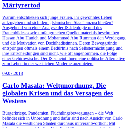
Märtyrertod
Warum entschließen sich junge Frauen, ihr gewohntes Leben
aufzugeben und sich dem „Islamischen Staat“ anzuschließen?
Ausgehend von einer Analyse der IS-Ideologie und des
Frauenbildes sowie umfangreichen Quellenmaterials beschreiben
Hassan Abu Hanieh und Mohammad Abu Rumman den Werdegang
und die Motivation von Dschihadistinnen. Deren Beweggründe
entspringen oftmals einem Bedürfnis nach Selbstermächtigung und
ihre Entscheidungen sind nicht, wie oft angenommen, die Folge
einer Gehirnwäsche. Der IS scheint ihnen eine politische Alternative
zum Leben in der westlichen Moderne anzubieten.
09.07.2018
Carlo Masala: Weltunordnung. Die
globalen Krisen und das Versagen des
Westens
Bürgerkriege, Pandemien, Flüchtlingsbewegungen – die Welt
befindet sich in Unordnung und dafür sind nach Ansicht von Carlo
Masala die westlichen Staaten durchaus mitverantwortlich: Mit