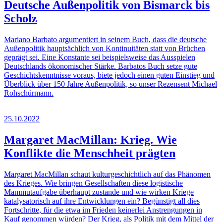
Deutsche Außenpolitik von Bismarck bis
Scholz
Mariano Barbato argumentiert in seinem Buch, dass die deutsche
Außenpolitik hauptsächlich von Kontinuitäten statt von Brüchen
geprägt sei. Eine Konstante sei beispielsweise das Ausspielen
Deutschlands ökonomischer Stärke. Barbatos Buch setze gute
Geschichtskenntnisse voraus, biete jedoch einen guten Einstieg und
Überblick über 150 Jahre Außenpolitik, so unser Rezensent Michael
Rohschürmann.
25.10.2022
Margaret MacMillan: Krieg. Wie
Konflikte die Menschheit prägten
Margaret MacMillan schaut kulturgeschichtlich auf das Phänomen
des Krieges. Wie bringen Gesellschaften diese logistische
Mammutaufgabe überhaupt zustande und wie wirken Kriege
katalysatorisch auf ihre Entwicklungen ein? Begünstigt all dies
Fortschritte, für die etwa im Frieden keinerlei Anstrengungen in
Kauf genommen würden? Der Krieg, als Politik mit dem Mittel der