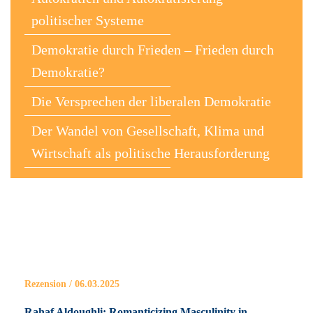
politischer Systeme
Demokratie durch Frieden – Frieden durch
Demokratie?
Die Versprechen der liberalen Demokratie
Der Wandel von Gesellschaft, Klima und
Wirtschaft als politische Herausforderung
Rezension / 06.03.2025
Rahaf Aldoughli: Romanticizing Masculinity in