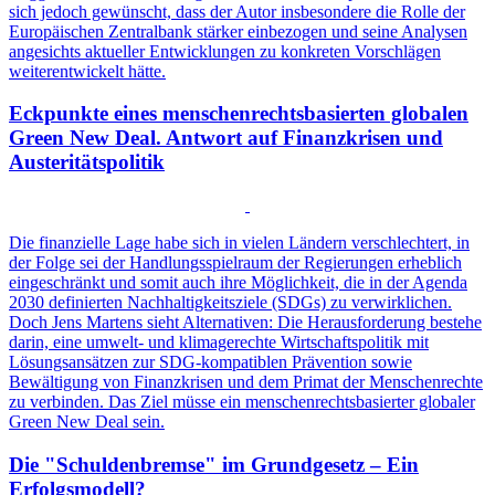
sich jedoch gewünscht, dass der Autor insbesondere die Rolle der
Europäischen Zentralbank stärker einbezogen und seine Analysen
angesichts aktueller Entwicklungen zu konkreten Vorschlägen
weiterentwickelt hätte.
Eckpunkte eines menschenrechtsbasierten globalen
Green New Deal. Antwort auf Finanzkrisen und
Austeritätspolitik
Die finanzielle Lage habe sich in vielen Ländern verschlechtert, in
der Folge sei der Handlungsspielraum der Regierungen erheblich
eingeschränkt und somit auch ihre Möglichkeit, die in der Agenda
2030 definierten Nachhaltigkeitsziele (SDGs) zu verwirklichen.
Doch Jens Martens sieht Alternativen: Die Herausforderung bestehe
darin, eine umwelt- und klimagerechte Wirtschaftspolitik mit
Lösungsansätzen zur SDG-kompatiblen Prävention sowie
Bewältigung von Finanzkrisen und dem Primat der Menschenrechte
zu verbinden. Das Ziel müsse ein menschenrechtsbasierter globaler
Green New Deal sein.
Die "Schuldenbremse" im Grundgesetz – Ein
Erfolgsmodell?