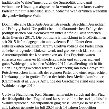
traditionelle Wähler*innen durch die Sparpolitik und damit
verbundene Kürzungen abgeschreckt wurden, waren konservative
Parteien für auf Haushaltsdisziplin bedachte Wähler*innen weiterhin
die glaubwürdigere Wahl.
Doch hätte eine klare Anti-Austeritätsagenda tatsächlich Aussichten
auf Erfolg gehabt? Die politischen und ökonomischen Erfolge der
portugiesischen Sozialdemokraten unter António Costa sprechen
dafür (Ferreira 2017). Die politische Entwicklung in Großbritannien
seit 2015 liefert dagegen ein ambivalentes Bild. Unter dem
selbsterklärten Sozialisten Jeremy Corbyn vollzog die Partei einen
aufsehenerregenden Linksschwenk und grenzte sich klar von der
Austeritätspolitik der Konservativen ab. Das Ergebnis waren
einerseits ein massiver Mitgliederzuwachs und ein überraschend
gutes Wahlergebnis bei den Wahlen 2017, das allerdings nicht für
einen Regierungswechsel reichte. Gleichzeitig sah sich Corbyn mit
Putschversuchen innerhalb der eigenen Partei und einer regelrechten
Hetzkampagne in großen Teilen der britischen Medien konfrontiert
(Cammaerts et al. 2020). Am Ende der Geschichte stand eine klare
Wahlniederlage 2019.
Corbyns Nachfolger, Keir Starmer, schwenkte zurück auf den Pfad
der fiskalpolitischen Tugend und kassierte zahlreiche sozialpolitische
Wahlversprechen. Machtpolitisch ging diese Strategie in diesem Fall
auf, Labour gelangte im Juli 2024 nach 14 Jahren Opposition