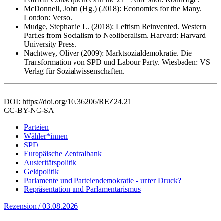
McDonnell, John (Hg.) (2018): Economics for the Many.
London: Verso.
Mudge, Stephanie L. (2018): Leftism Reinvented. Western
Parties from Socialism to Neoliberalism. Harvard: Harvard
University Press.
Nachtwey, Oliver (2009): Marktsozialdemokratie. Die
Transformation von SPD und Labour Party. Wiesbaden: VS
Verlag für Sozialwissenschaften.
DOI: https://doi.org/10.36206/REZ24.21
CC-BY-NC-SA
Parteien
Wähler*innen
SPD
Europäische Zentralbank
Austeritätspolitik
Geldpolitik
Parlamente und Parteiendemokratie - unter Druck?
Repräsentation und Parlamentarismus
Rezension / 03.08.2026