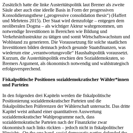
Zusätzlich hatte die linke Austeritätspolitik laut Bremer als zweite
Säule aber auch eine ideelle Basis in Form der progressiven
Konsolidierungsthese („progressive consolidation thesis“) (Haffert
und Mehrtens 2015). Der Staat wird demzufolge – entgegen dem
neoliberalen Dogma – als wichtiger Akteur wahrgenommen, um
notwendige Investitionen in Bereichen wie Bildung und
Verkehrsinfrastruktur zu tätigen und somit Wirtschaftswachstum und
Wohlstand zu generieren. Die Voraussetzung für solche staatlichen
Investitionen bilden demnach jedoch gesunde Staatsfinanzen, was
wiederum eine „verantwortungsvolle“ Haushaltspolitik voraussetzt.
Kurzum, die Austeritätspolitik erschien den Sozialdemokraten, so
Bremers Argument, als ökonomisch notwendig und wahlstrategisch
erfolgsversprechend.
Fiskalpolitische Positionen sozialdemokratischer Wähler*innen
und Parteien
In den folgenden drei Kapiteln werden die fiskalpolitische
Positionierung sozialdemokratischer Parteien und die
fiskalpolitischen Präferenzen der Wählerschaft untersucht. Das dritte
Kapitel weist anhand einer quantitativen Auswertung
sozialdemokratischer Wahlprogramme nach, dass
sozialdemokratische Parteien nach der Finanzkrise zwar
ökonomisch nach links rückten – jedoch nicht in fiskalpolitischer
Hinsicht: „On the one hand, social democratic parties defended the