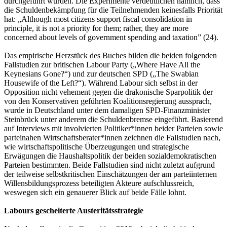
durchgeführt wurden. Die Experimente verdeutlichen nämlich, dass
die Schuldenbekämpfung für die Teilnehmenden keinesfalls Priorität
hat: „Although most citizens support fiscal consolidation in
principle, it is not a priority for them; rather, they are more
concerned about levels of government spending and taxation” (24).
Das empirische Herzstück des Buches bilden die beiden folgenden
Fallstudien zur britischen Labour Party („Where Have All the
Keynesians Gone?“) und zur deutschen SPD („The Swabian
Housewife of the Left?“). Während Labour sich selbst in der
Opposition nicht vehement gegen die drakonische Sparpolitik der
von den Konservativen geführten Koalitionsregierung aussprach,
wurde in Deutschland unter dem damaligen SPD-Finanzminister
Steinbrück unter anderem die Schuldenbremse eingeführt. Basierend
auf Interviews mit involvierten Politiker*innen beider Parteien sowie
parteinahen Wirtschaftsberater*innen zeichnen die Fallstudien nach,
wie wirtschaftspolitische Überzeugungen und strategische
Erwägungen die Haushaltspolitik der beiden sozialdemokratischen
Parteien bestimmten. Beide Fallstudien sind nicht zuletzt aufgrund
der teilweise selbstkritischen Einschätzungen der am parteiinternen
Willensbildungsprozess beteiligten Akteure aufschlussreich,
weswegen sich ein genauerer Blick auf beide Fälle lohnt.
Labours gescheiterte Austeritätsstrategie