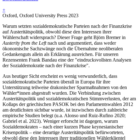
+
Oxford, Oxford University Press 2023
Warum setzten sozialdemokratische Parteien nach der Finanzkrise
auf Austeritätspolitik, obwohl diese den Interessen ihrer
Wählerschaft widersprach? Dieser Frage geht Björn Bremer in
Austerity from the Left
nach und argumentiert, dass weder
ökonomische Sachzwänge noch die Übernahme neoliberalen
Gedankenguts allein als Erklärung ausreichen. Für unseren
Rezensenten Frank Bandau eine der "eindrucksvollsten Analysen
der Sozialdemokratie nach der Finanzkrise".
Aus heutiger Sicht erscheint es wenig verwunderlich, dass
sozialdemokratische Parteien überall in Europa für ihre
Unterstützung teilweise drakonischer Sparmaßnahmen von den
Wähler*innen abgestraft wurden. Die Verbindung zwischen
Austeritätspolitik und sozialdemokratischen Stimmverlusten, der am
Kollaps der griechischen PASOK bei den Parlamentswahlen 2012
am deutlichsten sichtbar wurde, ist inzwischen durch zahlreiche
empirische Studien belegt (u.a. Alonso und Ruiz-Rufino 2020;
Gabriel et al. 2023). Weniger erforscht ist dagegen, warum
Sozialdemokraten – nach einer kurzen Phase keynesianischer
Krisenpolitik – eine derartige Austeritätspolitik befürworteten,
obwohl diese den Interessen ihrer traditionellen Wählerklientel