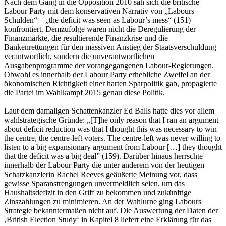
Nach dem Gang in die Opposition 2010 sah sich die britische
Labour Party mit dem konservativen Narrativ von „Labours
Schulden“ – „the deficit was seen as Labour’s mess“ (151) –
konfrontiert. Demzufolge waren nicht die Deregulierung der
Finanzmärkte, die resultierende Finanzkrise und die
Bankenrettungen für den massiven Anstieg der Staatsverschuldung
verantwortlich, sondern die unverantwortlichen
Ausgabenprogramme der vorangegangenen Labour-Regierungen.
Obwohl es innerhalb der Labour Party erhebliche Zweifel an der
ökonomischen Richtigkeit einer harten Sparpolitik gab, propagierte
die Partei im Wahlkampf 2015 genau diese Politik.
Laut dem damaligen Schattenkanzler Ed Balls hatte dies vor allem
wahlstrategische Gründe: „[T]he only reason that I ran an argument
about deficit reduction was that I thought this was necessary to win
the centre, the centre-left voters. The centre-left was never willing to
listen to a big expansionary argument from Labour […] they thought
that the deficit was a big deal” (159). Darüber hinaus herrschte
innerhalb der Labour Party die unter anderem von der heutigen
Schatzkanzlerin Rachel Reeves geäußerte Meinung vor, dass
gewisse Sparanstrengungen unvermeidlich seien, um das
Haushaltsdefizit in den Griff zu bekommen und zukünftige
Zinszahlungen zu minimieren. An der Wahlurne ging Labours
Strategie bekanntermaßen nicht auf. Die Auswertung der Daten der
‚British Election Study‘ in Kapitel 8 liefert eine Erklärung für das