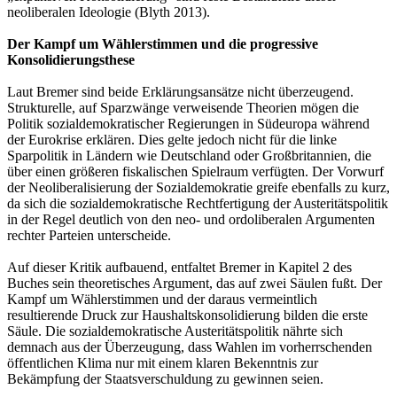
neoliberalen Ideologie (Blyth 2013).
Der Kampf um Wählerstimmen und die progressive
Konsolidierungsthese
Laut Bremer sind beide Erklärungsansätze nicht überzeugend.
Strukturelle, auf Sparzwänge verweisende Theorien mögen die
Politik sozialdemokratischer Regierungen in Südeuropa während
der Eurokrise erklären. Dies gelte jedoch nicht für die linke
Sparpolitik in Ländern wie Deutschland oder Großbritannien, die
über einen größeren fiskalischen Spielraum verfügten. Der Vorwurf
der Neoliberalisierung der Sozialdemokratie greife ebenfalls zu kurz,
da sich die sozialdemokratische Rechtfertigung der Austeritätspolitik
in der Regel deutlich von den neo- und ordoliberalen Argumenten
rechter Parteien unterscheide.
Auf dieser Kritik aufbauend, entfaltet Bremer in Kapitel 2 des
Buches sein theoretisches Argument, das auf zwei Säulen fußt. Der
Kampf um Wählerstimmen und der daraus vermeintlich
resultierende Druck zur Haushaltskonsolidierung bilden die erste
Säule. Die sozialdemokratische Austeritätspolitik nährte sich
demnach aus der Überzeugung, dass Wahlen im vorherrschenden
öffentlichen Klima nur mit einem klaren Bekenntnis zur
Bekämpfung der Staatsverschuldung zu gewinnen seien.