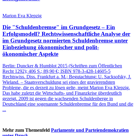
Marion Eva Klepzig
Die "Schuldenbremse" im Grundgesetz – Ein
Erfolgsmodell?
Rechtswissenschaftliche Analyse der
im Grundgesetz normierten Schuldenbremse unter
Einbeziehung ökonomischer und polit-
ökonomischer Aspekte
Berlin:
Duncker & Humblot
2015
(Schriften zum Öffentlichen
Recht 1292)
; 406 S.
; 89,90 €
; ISBN 978-3-428-14605-5
Rechtswiss. Diss. Frankfurt a. M.; Begutachtung: U. Sacksofsky, J.
Wieland. – Staatsverschuldung sei eines der gravierendsten
Probleme, die es derzeit zu lösen gelte, meint Marion Eva Klepzig.
Das habe zuletzt die Wirtschafts‑ und Finanzkrise überdeutlich
gezeigt. 2009 ist gegen die wachsenden Schuldenberge in
Deutschland eine sogenannte Schuldenbremse für den Bund und die
...
Mehr zum Themenfeld
Parlamente und Parteiendemokratien
unter Druck