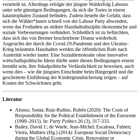
verurteilt ist. Allerdings erfolgte der jüngste Wahlerfolg Labours
unter sehr günstigen Bedingungen, da sich die Tories in einem
katastrophalen Zustand befinden. Zudem besteht die Gefahr, dass
sich die Wähler*innen schnell von der Labour Party abwenden,
wenn das Festhalten an strikter Haushaltsdisziplin ökonomische und
soziale Verbesserungen verhindert. Schließlich ist zu befürchten,
dass sich das von Bremer beschriebene Drama wiederholt.
Angesichts der durch die Covid-19-Pandemie und den Ukraine-
Krieg belasteten Haushalten werden die öffentlichen Rufe nach
Austerität wieder lauter. Eine Sozialdemokratie ohne innovative
wirtschaftspolitische Ideen dürfte unter diesen Bedingungen erneut
bemüht sein, ihre fiskalpolitische Verlässlichkeit zu beweisen, auch
wenn dies – wie die jüngsten Einschnitte beim Bürgergeld und die
gescheiterte Einführung der Kindergrundsicherung zeigen – auf
Kosten der Schwächsten geht.
Literatur
Alonso, Sonia; Ruiz-Rufino, Rubén (2020): The Costs of
Responsibility for the Political Establishment of the Eurozone
(1999–2015). In:
Party Politics
26 (3), 317-333.
Bailey, David J.; de Waele, Jean-Michel; Escalona, Fabien;
Vieira, Mathieu (Hg.) (2014): European Social Democracy
during the Global Economic Crisis. Renovation or