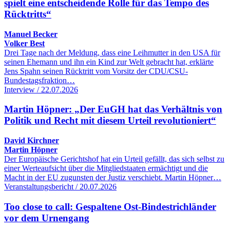
spielt eine entscheidende Rolle für das Tempo des
Rücktritts“
Manuel Becker
Volker Best
Drei Tage nach der Meldung, dass eine Leihmutter in den USA für
seinen Ehemann und ihn ein Kind zur Welt gebracht hat, erklärte
Jens Spahn seinen Rücktritt vom Vorsitz der CDU/CSU-
Bundestagsfraktion…
Interview / 22.07.2026
Martin Höpner: „Der EuGH hat das Verhältnis von
Politik und Recht mit diesem Urteil revolutioniert“
David Kirchner
Martin Höpner
Der Europäische Gerichtshof hat ein Urteil gefällt, das sich selbst zu
einer Werteaufsicht über die Mitgliedstaaten ermächtigt und die
Macht in der EU zugunsten der Justiz verschiebt. Martin Höpner…
Veranstaltungsbericht / 20.07.2026
Too close to call: Gespaltene Ost-Bindestrichländer
vor dem Urnengang