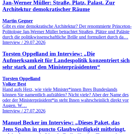
Jan-Werner Müller: Straße, Platz, Palast. Zur
Architektur demokratischer Räume
Martin Gegner
Gibt es eine demokratische Architektur? Der renommierte Princeton-
Politologe Jan-Werner Müller betrachtet Straßen, Plätze und Paläste
durch die politikwissenschaftliche Brille und formuliert durch da…
Interview / 29.07.2026
Torsten Oppelland im Interview: „Die
Aufmerksamkeit für Landespolitik konzentriert sich
sehr stark auf den Ministerpräsidenten“
Torsten Oppelland
Volker Best
Hand aufs Herz, wie viele Minister*innen Ihres Bundeslands
können Sie namentlich aufzählen? Nicht viele? Aber der Name des
oder der Ministerpräsident*in steht Ihnen wahrscheinlich direkt vor
Augen. W…
Interview / 27.07.2026
Manuel Becker im Interview: „Dieses Paket, das
Jens Spahn in puncto Glaubwürdigkeit mitbringt,