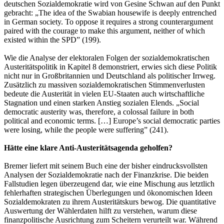
deutschen Sozialdemokratie wird von Gesine Schwan auf den Punkt
gebracht: „The idea of the Swabian housewife is deeply entrenched
in German society. To oppose it requires a strong counterargument
paired with the courage to make this argument, neither of which
existed within the SPD” (199).
Wie die Analyse der elektoralen Folgen der sozialdemokratischen
Austeritätspolitik in Kapitel 8 demonstriert, erwies sich diese Politik
nicht nur in Großbritannien und Deutschland als politischer Irrweg.
Zusätzlich zu massiven sozialdemokratischen Stimmenverlusten
bedeute die Austerität in vielen EU-Staaten auch wirtschaftliche
Stagnation und einen starken Anstieg sozialen Elends. „Social
democratic austerity was, therefore, a colossal failure in both
political and economic terms. […] Europe’s social democratic parties
were losing, while the people were suffering” (241).
Hätte eine klare Anti-Austeritätsagenda geholfen?
Bremer liefert mit seinem Buch eine der bisher eindrucksvollsten
Analysen der Sozialdemokratie nach der Finanzkrise. Die beiden
Fallstudien legen überzeugend dar, wie eine Mischung aus letztlich
fehlerhaften strategischen Überlegungen und ökonomischen Ideen
Sozialdemokraten zu ihrem Austeritätskurs bewog. Die quantitative
Auswertung der Wählerdaten hilft zu verstehen, warum diese
finanzpolitische Ausrichtung zum Scheitern verurteilt war. Während