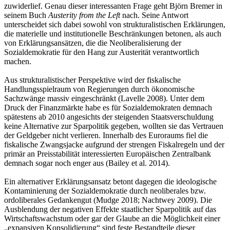
zuwiderlief. Genau dieser interessanten Frage geht Björn Bremer in
seinem Buch
Austerity from the Left
nach. Seine Antwort
unterscheidet sich dabei sowohl von strukturalistischen Erklärungen,
die materielle und institutionelle Beschränkungen betonen, als auch
von Erklärungsansätzen, die die Neoliberalisierung der
Sozialdemokratie für den Hang zur Austerität verantwortlich
machen.
Aus strukturalistischer Perspektive wird der fiskalische
Handlungsspielraum von Regierungen durch ökonomische
Sachzwänge massiv eingeschränkt (Lavelle 2008). Unter dem
Druck der Finanzmärkte habe es für Sozialdemokraten demnach
spätestens ab 2010 angesichts der steigenden Staatsverschuldung
keine Alternative zur Sparpolitik gegeben, wollten sie das Vertrauen
der Geldgeber nicht verlieren. Innerhalb des Euroraums fiel die
fiskalische Zwangsjacke aufgrund der strengen Fiskalregeln und der
primär an Preisstabilität interessierten Europäischen Zentralbank
demnach sogar noch enger aus (Bailey et al. 2014).
Ein alternativer Erklärungsansatz betont dagegen die ideologische
Kontaminierung der Sozialdemokratie durch neoliberales bzw.
ordoliberales Gedankengut (Mudge 2018; Nachtwey 2009). Die
Ausblendung der negativen Effekte staatlicher Sparpolitik auf das
Wirtschaftswachstum oder gar der Glaube an die Möglichkeit einer
„expansiven Konsolidierung“ sind feste Bestandteile dieser