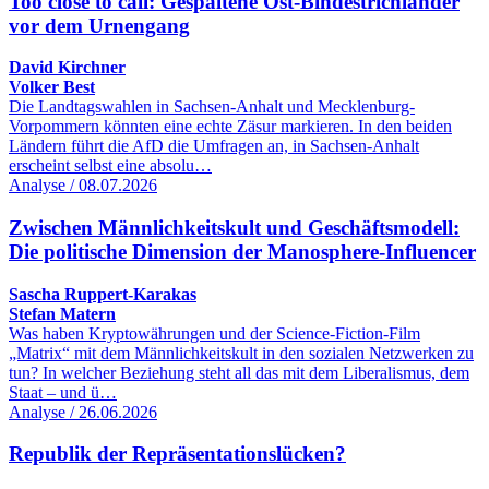
Too close to call: Gespaltene Ost-Bindestrichländer
vor dem Urnengang
David Kirchner
Volker Best
Die Landtagswahlen in Sachsen-Anhalt und Mecklenburg-
Vorpommern könnten eine echte Zäsur markieren. In den beiden
Ländern führt die AfD die Umfragen an, in Sachsen-Anhalt
erscheint selbst eine absolu…
Analyse / 08.07.2026
Zwischen Männlichkeitskult und Geschäftsmodell:
Die politische Dimension der Manosphere-Influencer
Sascha Ruppert-Karakas
Stefan Matern
Was haben Kryptowährungen und der Science-Fiction-Film
„Matrix“ mit dem Männlichkeitskult in den sozialen Netzwerken zu
tun? In welcher Beziehung steht all das mit dem Liberalismus, dem
Staat – und ü…
Analyse / 26.06.2026
Republik der Repräsentationslücken?