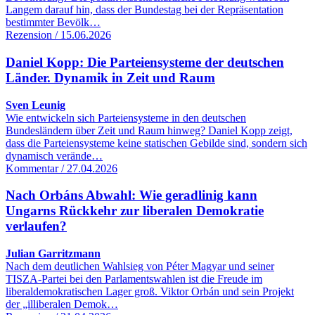
Langem darauf hin, dass der Bundestag bei der Repräsentation
bestimmter Bevölk…
Rezension / 15.06.2026
Daniel Kopp: Die Parteiensysteme der deutschen
Länder. Dynamik in Zeit und Raum
Sven Leunig
Wie entwickeln sich Parteiensysteme in den deutschen
Bundesländern über Zeit und Raum hinweg? Daniel Kopp zeigt,
dass die Parteiensysteme keine statischen Gebilde sind, sondern sich
dynamisch verände…
Kommentar / 27.04.2026
Nach Orbáns Abwahl: Wie geradlinig kann
Ungarns Rückkehr zur liberalen Demokratie
verlaufen?
Julian Garritzmann
Nach dem deutlichen Wahlsieg von Péter Magyar und seiner
TISZA-Partei bei den Parlamentswahlen ist die Freude im
liberaldemokratischen Lager groß. Viktor Orbán und sein Projekt
der „illiberalen Demok…