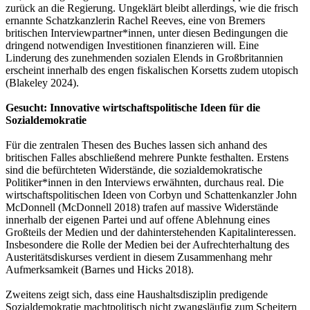
zurück an die Regierung. Ungeklärt bleibt allerdings, wie die frisch
ernannte Schatzkanzlerin Rachel Reeves, eine von Bremers
britischen Interviewpartner*innen, unter diesen Bedingungen die
dringend notwendigen Investitionen finanzieren will. Eine
Linderung des zunehmenden sozialen Elends in Großbritannien
erscheint innerhalb des engen fiskalischen Korsetts zudem utopisch
(Blakeley 2024).
Gesucht: Innovative wirtschaftspolitische Ideen für die
Sozialdemokratie
Für die zentralen Thesen des Buches lassen sich anhand des
britischen Falles abschließend mehrere Punkte festhalten. Erstens
sind die befürchteten Widerstände, die sozialdemokratische
Politiker*innen in den Interviews erwähnten, durchaus real. Die
wirtschaftspolitischen Ideen von Corbyn und Schattenkanzler John
McDonnell (McDonnell 2018) trafen auf massive Widerstände
innerhalb der eigenen Partei und auf offene Ablehnung eines
Großteils der Medien und der dahinterstehenden Kapitalinteressen.
Insbesondere die Rolle der Medien bei der Aufrechterhaltung des
Austeritätsdiskurses verdient in diesem Zusammenhang mehr
Aufmerksamkeit (Barnes und Hicks 2018).
Zweitens zeigt sich, dass eine Haushaltsdisziplin predigende
Sozialdemokratie machtpolitisch nicht zwangsläufig zum Scheitern