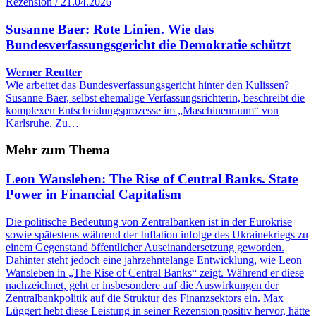
Rezension / 21.04.2026
Susanne Baer: Rote Linien. Wie das
Bundesverfassungsgericht die Demokratie schützt
Werner Reutter
Wie arbeitet das Bundesverfassungsgericht hinter den Kulissen?
Susanne Baer, selbst ehemalige Verfassungsrichterin, beschreibt die
komplexen Entscheidungsprozesse im „Maschinenraum“ von
Karlsruhe. Zu…
Mehr zum Thema
Leon Wansleben: The Rise of Central Banks. State
Power in Financial Capitalism
Die politische Bedeutung von Zentralbanken ist in der Eurokrise
sowie spätestens während der Inflation infolge des Ukrainekriegs zu
einem Gegenstand öffentlicher Auseinandersetzung geworden.
Dahinter steht jedoch eine jahrzehntelange Entwicklung, wie Leon
Wansleben in „The Rise of Central Banks“ zeigt. Während er diese
nachzeichnet, geht er insbesondere auf die Auswirkungen der
Zentralbankpolitik auf die Struktur des Finanzsektors ein. Max
Lüggert hebt diese Leistung in seiner Rezension positiv hervor, hätte