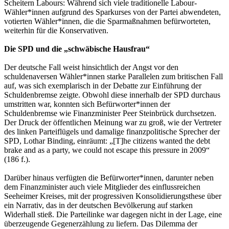
Scheitern Labours: Während sich viele traditionelle Labour-
Wähler*innen aufgrund des Sparkurses von der Partei abwendeten,
votierten Wähler*innen, die die Sparmaßnahmen befürworteten,
weiterhin für die Konservativen.
Die SPD und die „schwäbische Hausfrau“
Der deutsche Fall weist hinsichtlich der Angst vor den
schuldenaversen Wähler*innen starke Parallelen zum britischen Fall
auf, was sich exemplarisch in der Debatte zur Einführung der
Schuldenbremse zeigte. Obwohl diese innerhalb der SPD durchaus
umstritten war, konnten sich Befürworter*innen der
Schuldenbremse wie Finanzminister Peer Steinbrück durchsetzen.
Der Druck der öffentlichen Meinung war zu groß, wie der Vertreter
des linken Parteiflügels und damalige finanzpolitische Sprecher der
SPD, Lothar Binding, einräumt: „[T]he citizens wanted the debt
brake and as a party, we could not escape this pressure in 2009“
(186 f.).
Darüber hinaus verfügten die Befürworter*innen, darunter neben
dem Finanzminister auch viele Mitglieder des einflussreichen
Seeheimer Kreises, mit der progressiven Konsolidierungsthese über
ein Narrativ, das in der deutschen Bevölkerung auf starken
Widerhall stieß. Die Parteilinke war dagegen nicht in der Lage, eine
überzeugende Gegenerzählung zu liefern. Das Dilemma der