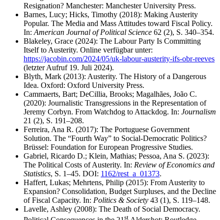
Resignation? Manchester: Manchester University Press.
Barnes, Lucy; Hicks, Timothy (2018): Making Austerity
Popular. The Media and Mass Attitudes toward Fiscal Policy.
In:
American Journal of Political Science
62 (2), S. 340–354.
Blakeley, Grace (2024): The Labour Party Is Committing
Itself to Austerity. Online verfügbar unter:
https://jacobin.com/2024/05/uk-labour-austerity-ifs-obr-reeves
(letzter Aufruf 19. Juli 2024).
Blyth, Mark (2013): Austerity. The History of a Dangerous
Idea. Oxford: Oxford University Press.
Cammaerts, Bart; DeCillia, Brooks; Magalhães, João C.
(2020): Journalistic Transgressions in the Representation of
Jeremy Corbyn. From Watchdog to Attackdog. In:
Journalism
21 (2), S. 191–208.
Ferreira, Ana R. (2017): The Portuguese Government
Solution. The “Fourth Way” to Social-Democratic Politics?
Brüssel: Foundation for European Progressive Studies.
Gabriel, Ricardo D.; Klein, Mathias; Pessoa, Ana S. (2023):
The Political Costs of Austerity. In:
Review of Economics and
Statistics
, S. 1–45. DOI:
1162/rest_a_01373
.
Haffert, Lukas; Mehrtens, Philip (2015): From Austerity to
Expansion? Consolidation, Budget Surpluses, and the Decline
of Fiscal Capacity. In:
Politics & Society
43 (1), S. 119–148.
Lavelle, Ashley (2008): The Death of Social Democracy.
st
Political Consequences in the 21
Aldershot: Routledge.