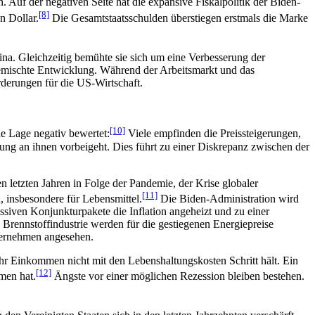
. Auf der negativen Seite hat die expansive Fiskalpolitik der Biden-
[8]
n Dollar.
Die Gesamtstaatsschulden überstiegen erstmals die Marke
ina. Gleichzeitig bemühte sie sich um eine Verbesserung der
 gemischte Entwicklung. Während der Arbeitsmarkt und das
rderungen für die US-Wirtschaft.
[10]
he Lage negativ bewertet:
Viele empfinden die Preissteigerungen,
lung an ihnen vorbeigeht. Dies führt zu einer Diskrepanz zwischen der
den letzten Jahren in Folge der Pandemie, der Krise globaler
[11]
, insbesondere für Lebensmittel.
Die Biden-Administration wird
assiven Konjunkturpakete die Inflation angeheizt und zu einer
 Brennstoffindustrie werden für die gestiegenen Energiepreise
nternehmen angesehen.
ihr Einkommen nicht mit den Lebenshaltungskosten Schritt hält. Ein
[12]
men hat.
Ängste vor einer möglichen Rezession bleiben bestehen.