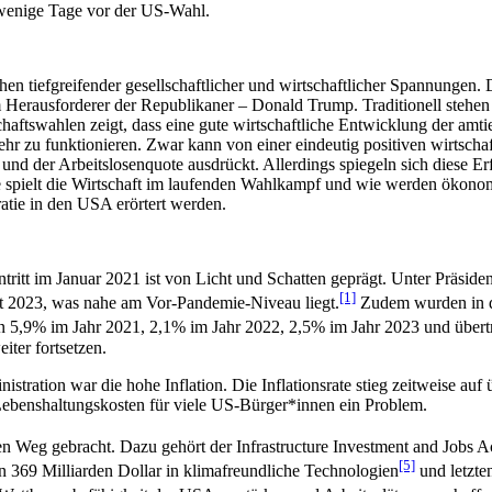
 wenige Tage vor der US-Wahl.
en tiefgreifender gesellschaftlicher und wirtschaftlicher Spannung
 Herausforderer der Republikaner – Donald Trump. Traditionell stehe
haftswahlen zeigt, dass eine gute wirtschaftliche Entwicklung der am
r zu funktionieren. Zwar kann von einer eindeutig positiven wirtscha
 der Arbeitslosenquote ausdrückt. Allerdings spiegeln sich diese Er
e spielt die Wirtschaft im laufenden Wahlkampf und wie werden ökon
atie in den USA erörtert werden.
tritt im Januar 2021 ist von Licht und Schatten geprägt. Unter Präside
[1]
t 2023, was nahe am Vor-Pandemie-Niveau liegt.
Zudem wurden in di
n 5,9% im Jahr 2021, 2,1% im Jahr 2022, 2,5% im Jahr 2023 und übertr
iter fortsetzen.
stration war die hohe Inflation. Die Inflationsrate stieg zeitweise auf
 Lebenshaltungskosten für viele US-Bürger*innen ein Problem.
en Weg gebracht. Dazu gehört der Infrastructure Investment and Jobs A
[5]
von 369 Milliarden Dollar in klimafreundliche Technologien
und letzte