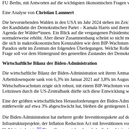
FU Berlin, mit Antworten auf die wichtigsten ökonomischen Fragen
Eine Analyse von
Christian Lammert
Die bevorstehenden Wahlen in den USA im Jahr 2024 stehen im Zeich
der Kandidatin der Demokratischen Partei – Kamala Harris und ihrem
Agenda der Wähler*innen. Ein Blick auf die vergangenen Präsidentsc
normalerweise erhöht. Aber dieser Zusammenhang scheint so nicht meh
die sich in makroökonomischen Kennzahlen wie dem BIP-Wachstum und
Paradox steht im Zentrum der folgenden Überlegungen. Welche Roll
Frage soll vor dem Hintergrund des generellen Zustandes der Demokr
Wirtschaftliche Bilanz der Biden-Administration
Die wirtschaftliche Bilanz der Biden-Administration seit ihrem Amtsan
Arbeitslosenquote sank von 6,3% im Januar 2021 auf 3,8% im Augus
Wirtschaftswachstum zeigte sich robust, mit einem BIP-Wachstum vo
Leitzinsen durch die US-Zentralbank dürfte sich diese Entwicklung we
Eine der größten wirtschaftlichen Herausforderungen der Biden-Admini
mittlerweile auf etwa 3% abgeschwächt hat, bleiben die gestiegenen
Die Biden-Administration hat mehrere große Investitionspakete auf d
Infrastrukturprojekte, der Inflation Reduction Act mit Investitionen 
[6]