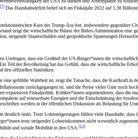
 Wettbewerbsfähigkeit der USA zu stärken und Arbeitsplätze zu schaffen
[7]
Das Haushaltsdefizit belief sich im Fiskaljahr 2022 auf 1,38 Billione
protektionistischen Kurs der Trump-Ära fort, insbesondere gegenüber Ch
esamt zeigt die wirtschaftliche Bilanz der Biden-Administration eine
ation, steigende Staatsschulden und geopolitische Spannungen Herausfo
gen Umfragen, dass ein Großteil der US-Bürger*innen die wirtschaftlic
 Ein Teil der Bevölkerung hat das Gefühl, dass die wirtschaftliche Erho
den offiziellen Statistiken.
r eine gefühlte Wahrheit ist, zeigt die Tatsache, dass die Kaufkraft in 
nflationsrate zurückgegangen ist, sind die Preise vieler Güte noch hoch
rer expansiven Fiskalpolitik. Kritiker*innen argumentieren, dass die m
ormpakete auf erneuerbare Energien und die Einschränkung der fossilen
rschriften werden in der öffentlichen Diskussion als Belastung für U
e deutlich sinkt. Trotz Lohnsteigerungen fühlen viele Haushalte, dass 
Bürger*innen trotz steigender Lohneinkommen nicht wesentlich zugenom
[13]
bilität und soziale Mobilität in den USA.