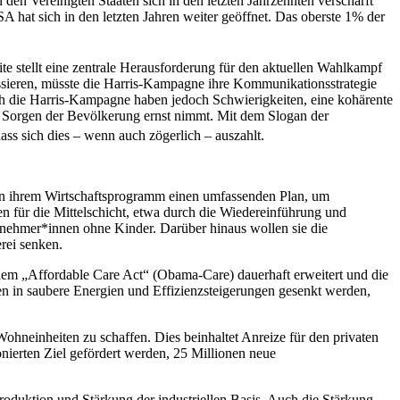
en Vereinigten Staaten sich in den letzten Jahrzehnten verschärft
hat sich in den letzten Jahren weiter geöffnet. Das oberste 1% der
e stellt eine zentrale Herausforderung für den aktuellen Wahlkampf
ssieren, müsste die Harris-Kampagne ihre Kommunikationsstrategie
uch die Harris-Kampagne haben jedoch Schwierigkeiten, eine kohärente
und Sorgen der Bevölkerung ernst nimmt. Mit dem Slogan der
ss sich dies – wenn auch zögerlich – auszahlt.
 in ihrem Wirtschaftsprogramm einen umfassenden Plan, um
n für die Mittelschicht, etwa durch die Wiedereinführung und
tnehmer*innen ohne Kinder. Darüber hinaus wollen sie die
rei senken.
 dem „Affordable Care Act“ (Obama-Care) dauerhaft erweitert und die
en in saubere Energien und Effizienzsteigerungen gesenkt werden,
hneinheiten zu schaffen. Dies beinhaltet Anreize für den privaten
ierten Ziel gefördert werden, 25 Millionen neue
roduktion und Stärkung der industriellen Basis. Auch die Stärkung