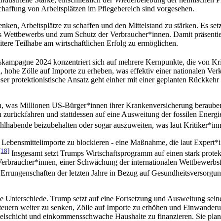
haffung von Arbeitsplätzen im Pflegebereich sind vorgesehen.
enken, Arbeitsplätze zu schaffen und den Mittelstand zu stärken. Es set
s Wettbewerbs und zum Schutz der Verbraucher*innen. Damit präsenti
ere Teilhabe am wirtschaftlichen Erfolg zu ermöglichen.
tskampagne 2024 konzentriert sich auf mehrere Kernpunkte, die von Krit
ohe Zölle auf Importe zu erheben, was effektiv einer nationalen Verk
er protektionistische Ansatz geht einher mit einer geplanten Rückkehr 
en, was Millionen US-Bürger*innen ihrer Krankenversicherung beraub
n zurückfahren und stattdessen auf eine Ausweitung der fossilen Energi
lhabende beizubehalten oder sogar auszuweiten, was laut Kritiker*inn
n, Lebensmittelimporte zu blockieren - eine Maßnahme, die laut Exper
[18]
Insgesamt setzt Trumps Wirtschaftsprogramm auf einen stark protekt
 Verbraucher*innen, einer Schwächung der internationalen Wettbewerb
 Errungenschaften der letzten Jahre in Bezug auf Gesundheitsversorgu
che Unterschiede. Trump setzt auf eine Fortsetzung und Ausweitung sei
euern weiter zu senken, Zölle auf Importe zu erhöhen und Einwanderung
chicht und einkommensschwache Haushalte zu finanzieren. Sie plant 