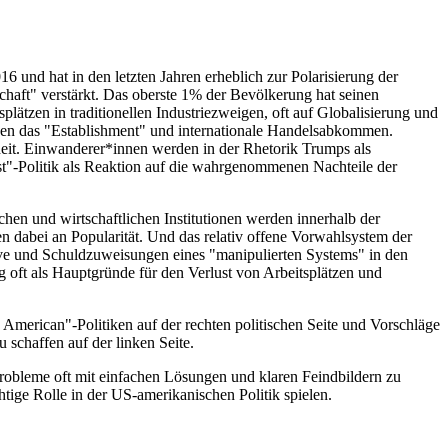
6 und hat in den letzten Jahren erheblich zur Polarisierung der
aft" verstärkt. Das oberste 1% der Bevölkerung hat seinen
plätzen in traditionellen Industriezweigen, oft auf Globalisierung und
egen das "Establishment" und internationale Handelsabkommen.
heit. Einwanderer*innen werden in der Rhetorik Trumps als
rst"-Politik als Reaktion auf die wahrgenommenen Nachteile der
chen und wirtschaftlichen Institutionen werden innerhalb der
 dabei an Popularität. Und das relativ offene Vorwahlsystem der
ive und Schuldzuweisungen eines "manipulierten Systems" in den
oft als Hauptgründe für den Verlust von Arbeitsplätzen und
merican"-Politiken auf der rechten politischen Seite und Vorschläge
 schaffen auf der linken Seite.
robleme oft mit einfachen Lösungen und klaren Feindbildern zu
tige Rolle in der US-amerikanischen Politik spielen.