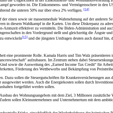
ss die Ungleichheit in der Einkommens- und Wohlstandsverteilung in d
kampf geworden ist. Die Einkommens- und Vermögensschere in den USA 
[14]
ährend die unteren 50% nur über etwa 2% verfügen.
f der einen sowie sie massenmediale Wahrnehmung auf der anderen Seit
rern in diesem Wahlkampf in die Karten. Um diese Diskrepanz zu adre
en-Amtszeit effektiver zu vermitteln. Die Biden-Administration und a
rrungenschaften in den Vordergrund stellt und gleichzeitig die Ängste 
[15]
 zu entwickeln
und die jüngsten Umfragen deuten auch darauf hin, da
heit eine prominente Rolle. Kamala Harris und Tim Walz präsentieren
hancenwirtschaft" aufzubauen. Im Zentrum stehen dabei Steuersenkunge
 Kind sowie die Ausweitung des „Earned Income Tax Credit“ für Arbei
ferketten, Förderung des Wettbewerbs und Bekämpfung von Preistreibe
en. Dazu sollen die Steuergutschriften für Krankenversicherungen aus
 ausgeweitet werden. Auch die Energiekosten sollen durch Investition
ushalten fortgeführt werden sollen.
Ausbau des Wohnungsangebots mit dem Ziel, 3 Millionen zusätzliche Wo
. Zudem sollen Kleinunternehmen und Unternehmertum mit dem ambition
dustrielle Stärke, einschließlich der Wiederbelebung der heimischen P