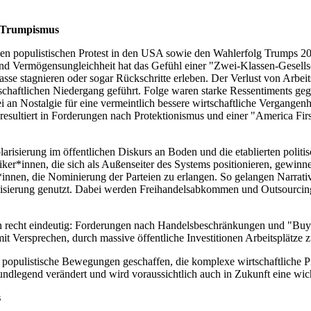
en Trumpismus
 den populistischen Protest in den USA sowie den Wahlerfolg Trumps 201
d Vermögensungleichheit hat das Gefühl einer "Zwei-Klassen-Gesellsch
sse stagnieren oder sogar Rückschritte erleben. Der Verlust von Arbeits
tschaftlichen Niedergang geführt. Folge waren starke Ressentiments g
an Nostalgie für eine vermeintlich bessere wirtschaftliche Vergangen
 resultiert in Forderungen nach Protektionismus und einer "America Fi
arisierung im öffentlichen Diskurs an Boden und die etablierten politis
*innen, die sich als Außenseiter des Systems positionieren, gewinnen
*innen, die Nominierung der Parteien zu erlangen. So gelangen Narrat
isierung genutzt. Dabei werden Freihandelsabkommen und Outsourcing 
nn recht eindeutig: Forderungen nach Handelsbeschränkungen und "Buy A
Versprechen, durch massive öffentliche Investitionen Arbeitsplätze zu
 populistische Bewegungen geschaffen, die komplexe wirtschaftliche P
ndlegend verändert und wird voraussichtlich auch in Zukunft eine wich
s