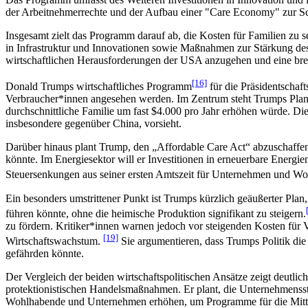
der Arbeitnehmerrechte und der Aufbau einer "Care Economy" zur Sc
Insgesamt zielt das Programm darauf ab, die Kosten für Familien zu s
in Infrastruktur und Innovationen sowie Maßnahmen zur Stärkung de
wirtschaftlichen Herausforderungen der USA anzugehen und eine breit
[16]
Donald Trumps wirtschaftliches Programm
für die Präsidentschaf
Verbraucher*innen angesehen werden. Im Zentrum steht Trumps Plan, h
durchschnittliche Familie um fast $4.000 pro Jahr erhöhen würde. Dies
insbesondere gegenüber China, vorsieht.
Darüber hinaus plant Trump, den „Affordable Care Act“ abzuschaff
könnte. Im Energiesektor will er Investitionen in erneuerbare Energie
Steuersenkungen aus seiner ersten Amtszeit für Unternehmen und Woh
Ein besonders umstrittener Punkt ist Trumps kürzlich geäußerter Pla
führen könnte, ohne die heimische Produktion signifikant zu steigern.
zu fördern. Kritiker*innen warnen jedoch vor steigenden Kosten für
[19]
Wirtschaftswachstum.
Sie argumentieren, dass Trumps Politik die
gefährden könnte.
Der Vergleich der beiden wirtschaftspolitischen Ansätze zeigt deutli
protektionistischen Handelsmaßnahmen. Er plant, die Unternehmensst
Wohlhabende und Unternehmen erhöhen, um Programme für die Mittels