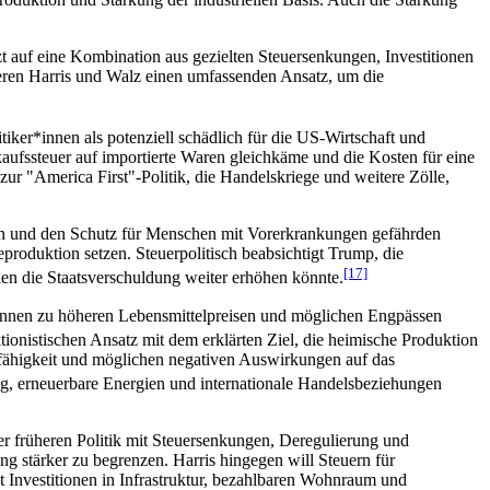
zt auf eine Kombination aus gezielten Steuersenkungen, Investitionen
eren Harris und Walz einen umfassenden Ansatz, um die
iker*innen als potenziell schädlich für die US-Wirtschaft und
aufssteuer auf importierte Waren gleichkäme und die Kosten für eine
zur "America First"-Politik, die Handelskriege und weitere Zölle,
en und den Schutz für Menschen mit Vorerkrankungen gefährden
eproduktion setzen. Steuerpolitisch beabsichtigt Trump, die
[17]
en die Staatsverschuldung weiter erhöhen könnte.
t*innen zu höheren Lebensmittelpreisen und möglichen Engpässen
ionistischen Ansatz mit dem erklärten Ziel, die heimische Produktion
sfähigkeit und möglichen negativen Auswirkungen auf das
ng, erneuerbare Energien und internationale Handelsbeziehungen
ner früheren Politik mit Steuersenkungen, Deregulierung und
 stärker zu begrenzen. Harris hingegen will Steuern für
Investitionen in Infrastruktur, bezahlbaren Wohnraum und