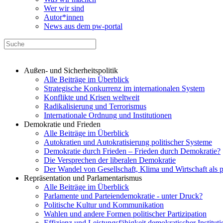
Wer wir sind
Autor*innen
News aus dem pw-portal
Außen- und Sicherheitspolitik
Alle Beiträge im Überblick
Strategische Konkurrenz im internationalen System
Konflikte und Krisen weltweit
Radikalisierung und Terrorismus
Internationale Ordnung und Institutionen
Demokratie und Frieden
Alle Beiträge im Überblick
Autokratien und Autokratisierung politischer Systeme
Demokratie durch Frieden – Frieden durch Demokratie?
Die Versprechen der liberalen Demokratie
Der Wandel von Gesellschaft, Klima und Wirtschaft als 
Repräsentation und Parlamentarismus
Alle Beiträge im Überblick
Parlamente und Parteiendemokratie - unter Druck?
Politische Kultur und Kommunikation
Wahlen und andere Formen politischer Partizipation
Effizienz und Leistungsfähigkeit demokratischer Institut