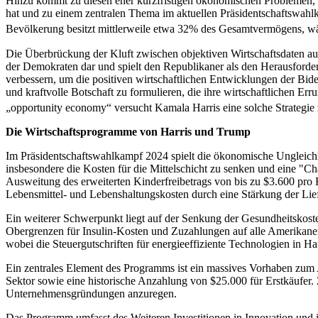
Hinzu kommt zu diesen eher kurzfristigen ökonomischen Problemen, da
hat und zu einem zentralen Thema im aktuellen Präsidentschaftswahl
Bevölkerung besitzt mittlerweile etwa 32% des Gesamtvermögens, w
Die Überbrückung der Kluft zwischen objektiven Wirtschaftsdaten au
der Demokraten dar und spielt den Republikaner als den Herausforde
verbessern, um die positiven wirtschaftlichen Entwicklungen der Bid
und kraftvolle Botschaft zu formulieren, die ihre wirtschaftlichen E
„opportunity economy“ versucht Kamala Harris eine solche Strategie
Die Wirtschaftsprogramme von Harris und Trump
Im Präsidentschaftswahlkampf 2024 spielt die ökonomische Ungleich
insbesondere die Kosten für die Mittelschicht zu senken und eine "C
Ausweitung des erweiterten Kinderfreibetrags von bis zu $3.600 pro
Lebensmittel- und Lebenshaltungskosten durch eine Stärkung der Lie
Ein weiterer Schwerpunkt liegt auf der Senkung der Gesundheitskost
Obergrenzen für Insulin-Kosten und Zuzahlungen auf alle Amerikaner
wobei die Steuergutschriften für energieeffiziente Technologien in Ha
Ein zentrales Element des Programms ist ein massives Vorhaben zum 
Sektor sowie eine historische Anzahlung von $25.000 für Erstkäufer
Unternehmensgründungen anzuregen.
Das Programm umfasst des Weiteren Investitionen in Innovation und in