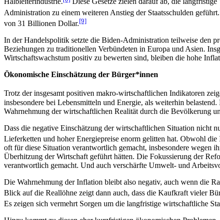
Halbleiterindustrie.
Diese Gesetze zielen darauf ab, die langfristige
Administration zu einem weiteren Anstieg der Staatsschulden geführt.
[9]
von 31 Billionen Dollar.
In der Handelspolitik setzte die Biden-Administration teilweise den 
Beziehungen zu traditionellen Verbündeten in Europa und Asien. Insg
Wirtschaftswachstum positiv zu bewerten sind, bleiben die hohe Infl
Ökonomische Einschätzung der Bürger*innen
Trotz der insgesamt positiven makro-wirtschaftlichen Indikatoren zei
insbesondere bei Lebensmitteln und Energie, als weiterhin belastend.
Wahrnehmung der wirtschaftlichen Realität durch die Bevölkerung und 
Dass die negative Einschätzung der wirtschaftlichen Situation nicht nu
Lieferketten und hoher Energiepreise enorm gelitten hat. Obwohl die I
oft für diese Situation verantwortlich gemacht, insbesondere wegen ih
Überhitzung der Wirtschaft geführt hätten. Die Fokussierung der Ref
verantwortlich gemacht. Und auch verschärfte Umwelt- und Arbeitsvo
Die Wahrnehmung der Inflation bleibt also negativ, auch wenn die Rat
Blick auf die Reallöhne zeigt dann auch, dass die Kaufkraft vieler 
Es zeigen sich vermehrt Sorgen um die langfristige wirtschaftliche Sta