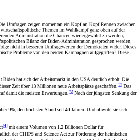
en. Die Umfragen zeigen momentan ein Kopf-an-Kopf Rennen zwischen
n wirtschaftspolitische Themen im Wahlkampf ganz oben auf der
tierenden Administration die Chancen wiedergewählt zu werden,
ftspolitischen Bilanz der Biden-Administration gesprochen werden,
folge nicht in besseren Umfragewerten der Demokraten wider. Dieses
omische Probleme von den beiden Kampagnen aufgegriffen? Diese
nt Biden hat sich der Arbeitsmarkt in den USA deutlich erholt. Die
[2]
eser Zeit über 13 Millionen neue Arbeitsplätze geschaffen.
Das
[3]
af damit die meisten Erwartungen.
Nach der jüngsten Senkung der
 über 9%, den höchsten Stand seit 40 Jahren. Und obwohl sie sich
[4]
ct
mit einem Volumen von 1,2 Billionen Dollar für
ndlich der CHIPS and Science Act zur Förderung der heimischen