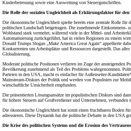
Kinderbetreuung sowie eine Ausweitung von Steuergutschriften.
Die Rolle der sozialen Ungleichheit als Erklärungsfaktor für d
Die ökonomische Ungleichheit spielte bereits eine zentrale Rolle für
politischen Landschaft beigetragen. Die zunehmende Einkommens- un
Wohlstand stark vermehrt, während viele in der Mittel- und Arbeiterkla
Automatisierung zurückgeführt, hat in vielen Regionen zu einem wir
Donald Trumps Slogan „Make America Great Again“ appellierte dabei 
Konkurrenten um Arbeitsplätze und Ressourcen dargestellt. Das alles
Globalisierung.
Moderate politische Positionen verlieren im Zuge der ansteigenden Pol
Bevölkerung zunehmend als Teil des Problems wahrgenommen. Politiker
Parteien in den USA, macht es einfacher für Außenseiter-Kandidaten
Mainstream-Diskurs der Politik und werden von Populisten zur Mobil
wirtschaftliche Unsicherheit empfunden.
Die präsentierten Lösungsansätze im populistischen Diskurs sind da
für höhere Steuern auf Großverdiener und Unternehmen, verbunden mit 
Die ökonomische Ungleichheit hat somit einen fruchtbaren Boden für
adressieren. Diese Dynamik hat die politische Debatte in den USA gru
Die Krise des politischen Systems und die Erosion des Vertrauen