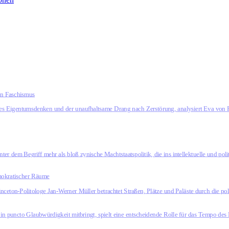
en Faschismus
tes Eigentumsdenken und der unaufhaltsame Drang nach Zerstörung, analysiert Eva von
ter dem Begriff mehr als bloß zynische Machtstaatspolitik, die ins intellektuelle und po
emokratischer Räume
nceton-Politologe Jan-Werner Müller betrachtet Straßen, Plätze und Paläste durch die pol
n puncto Glaubwürdigkeit mitbringt, spielt eine entscheidende Rolle für das Tempo des 