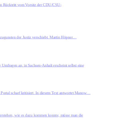
nen Rücktritt vom Vorsitz der CDU/CSU-
EU zugunsten der Justiz verschiebt. Martin Höpner…
Umfragen an, in Sachsen-Anhalt erscheint selbst eine
Portal scharf kritisiert. In diesem Text antwortet Manow…
 verstehen, wie es dazu kommen konnte, müsse man die