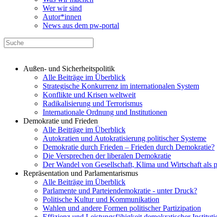
Wer wir sind
Autor*innen
News aus dem pw-portal
Außen- und Sicherheitspolitik
Alle Beiträge im Überblick
Strategische Konkurrenz im internationalen System
Konflikte und Krisen weltweit
Radikalisierung und Terrorismus
Internationale Ordnung und Institutionen
Demokratie und Frieden
Alle Beiträge im Überblick
Autokratien und Autokratisierung politischer Systeme
Demokratie durch Frieden – Frieden durch Demokratie?
Die Versprechen der liberalen Demokratie
Der Wandel von Gesellschaft, Klima und Wirtschaft als 
Repräsentation und Parlamentarismus
Alle Beiträge im Überblick
Parlamente und Parteiendemokratie - unter Druck?
Politische Kultur und Kommunikation
Wahlen und andere Formen politischer Partizipation
Effizienz und Leistungsfähigkeit demokratischer Institut