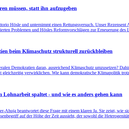
ren müssen, statt ihn aufzugeben
ittorio Hösle und unternimmt einen Rettungsversuch. Unser Rezensent Al
izierten Problemen und Hösles Reformvorschlägen zur Erneuerung des 
en beim Klimaschutz strukturell zurückbleiben
liberalen Demokratien daran, ausreichend Klimaschutz umzusetzen? Dahin
ht gleichzeitig verwirklichen. Wie kann demokratische Klimapolitik tr
 Lohnarbeit spaltet - und wie es anders gehen kann
r-Ahuja beantwortet diese Frage mit einem klaren Ja. Sie zeigt, wie si
assenbegriff auf der Höhe der Zeit aussieht, der sowohl die Heterogenit