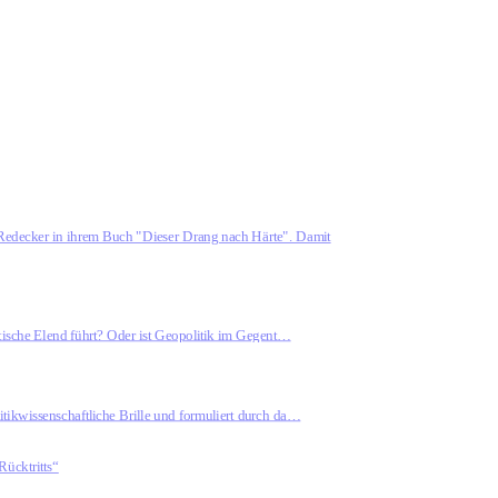
 Redecker in ihrem Buch "Dieser Drang nach Härte". Damit
litische Elend führt? Oder ist Geopolitik im Gegent…
itikwissenschaftliche Brille und formuliert durch da…
Rücktritts“