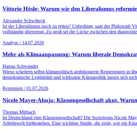
Vittorio Hösle: Warum wir den Liberalismus reformie
Alexander Schwitteck
Ist der Liberalismus noch zu retten? Unbedingt, sagt der Philosoph V
vollständig überzeugt. Zu groß sei die Lücke zwischen den diagnost
Analyse / 14.07.2026
Mehr als Klimaanpassung: Warum liberale Demokrati
Hanna Schwander
Wieso scheitern selbst klimapolitisch ambitionierte Regierungen in 
demokratische Legitimität und wirksame Klimapolitik lassen sich nic
Rezension / 01.07.2026
Nicole Mayer-Ahuja: Klassengesellschaft akut. Warum
Thomas Mirbach
Ist Deutschland eine Klassengesellschaft? Die Soziologin Nicole Maye
Arbeitswelt fortbestehen. Eine wichtige Studie, die zeigt, wie ein Kl