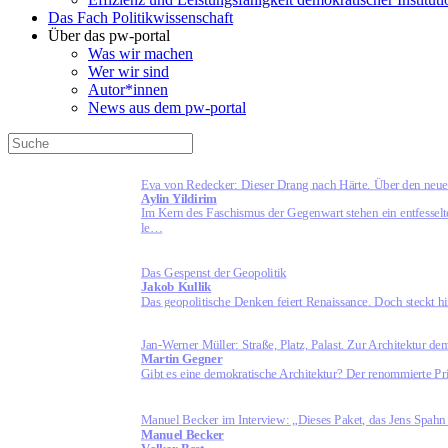
Das Fach Politikwissenschaft
Über das pw-portal
Was wir machen
Wer wir sind
Autor*innen
News aus dem pw-portal
Eva von Redecker: Dieser Drang nach Härte. Über den neu
Aylin Yildirim
Im Kern des Faschismus der Gegenwart stehen ein entfessel
le…
Das Gespenst der Geopolitik
Jakob Kullik
Das geopolitische Denken feiert Renaissance. Doch steckt hin
Jan-Werner Müller: Straße, Platz, Palast. Zur Architektur d
Martin Gegner
Gibt es eine demokratische Architektur? Der renommierte Pri
Manuel Becker im Interview: „Dieses Paket, das Jens Spahn i
Manuel Becker