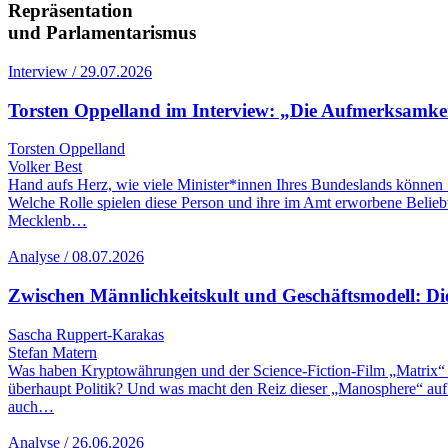
Repräsentation
und Parlamentarismus
Interview / 29.07.2026
Torsten Oppelland im Interview: „Die Aufmerksamkeit 
Torsten Oppelland
Volker Best
Hand aufs Herz, wie viele Minister*innen Ihres Bundeslands können S
Welche Rolle spielen diese Person und ihre im Amt erworbene Belie
Mecklenb…
Analyse / 08.07.2026
Zwischen Männlichkeitskult und Geschäftsmodell: Di
Sascha Ruppert-Karakas
Stefan Matern
Was haben Kryptowährungen und der Science-Fiction-Film „Matrix“ mi
überhaupt Politik? Und was macht den Reiz dieser „Manosphere“ auf 
auch…
Analyse / 26.06.2026