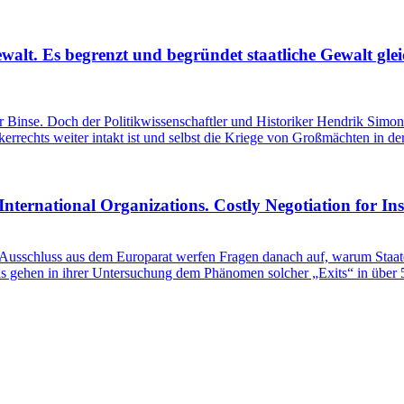
ewalt. Es begrenzt und begründet staatliche Gewalt gl
iner Binse. Doch der Politikwissenschaftler und Historiker Hendrik Si
lkerrechts weiter intakt ist und selbst die Kriege von Großmächten in d
International Organizations. Costly Negotiation for In
schluss aus dem Europarat werfen Fragen danach auf, warum Staaten 
 gehen in ihrer Untersuchung dem Phänomen solcher „Exits“ in über 50