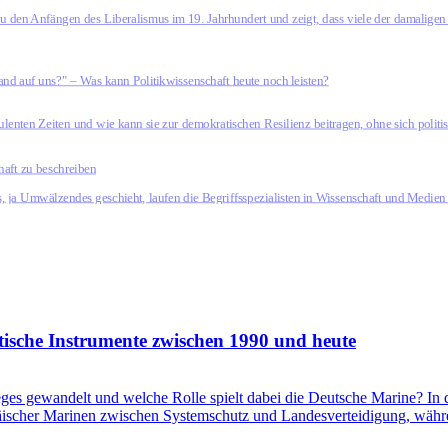
u den Anfängen des Liberalismus im 19. Jahrhundert und zeigt, dass viele der damalige
nd auf uns?" – Was kann Politikwissenschaft heute noch leisten?
urbulenten Zeiten und wie kann sie zur demokratischen Resilienz beitragen, ohne sich pol
aft zu beschreiben
ja Umwäl­zendes geschieht, laufen die Begriffsspezialisten in Wissenschaft und Medien
itische Instrumente zwischen 1990 und heute
eges gewandelt und welche Rolle spielt dabei die Deutsche Marine? In
päischer Marinen zwischen Systemschutz und Landesverteidigung, wäh