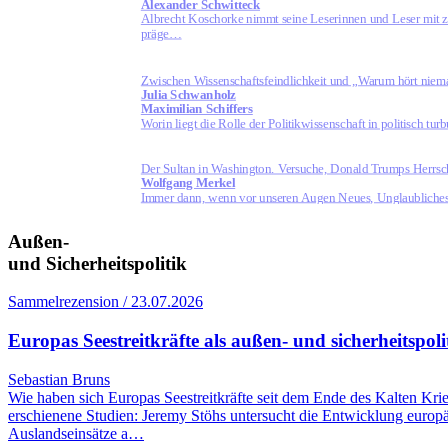
Alexander Schwitteck
Albrecht Koschorke nimmt seine Leserinnen und Leser mit z
präge…
Zwischen Wissenschaftsfeindlichkeit und „Warum hört niema
Julia Schwanholz
Maximilian Schiffers
Worin liegt die Rolle der Politikwissenschaft in politisch t
Der Sultan in Washington. Versuche, Donald Trumps Herrsch
Wolfgang Merkel
Immer dann, wenn vor unseren Augen Neues, Unglaubliches, 
Außen-
und Sicherheitspolitik
Sammelrezension / 23.07.2026
Europas Seestreitkräfte als außen- und sicherheitspol
Sebastian Bruns
Wie haben sich Europas Seestreitkräfte seit dem Ende des Kalten Kri
erschienene Studien: Jeremy Stöhs untersucht die Entwicklung euro
Auslandseinsätze a…