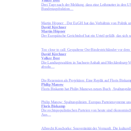
Volker Best
Drei Tage nach der Meldung, dass eine Leihmutter in den U
Bundestagsfraktion…
Martin Höpner: „Der EuGH hat das Verhältnis von Politik und
David Kirchner
Martin Höpner
Der Europäische Gerichtshof hat ein Urteil gefällt, das sich
Too close to call: Gespaltene Ost-Bindestrichländer vor de
David Kirchner
Volker Best
Die Landtagswahlen in Sachsen-Anhalt und Mecklenburg-Vorp
absolu…
Die Rezension als Projektion: Eine Replik auf Floris Bisk
Philip Manow
Floris Biskamp hat Philip Manows neues Buch „Spaltungslini
Philip Manow: Spaltungslinien. Europas Parteiensysteme und
Floris Biskamp
Die rechtspopulistischen Parteien von heute sind ökonomisc
Aus…
Albrecht Koschorke: Souveränität der Vernunft. Die kulture