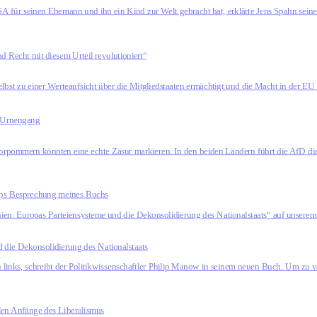
SA für seinen Ehemann und ihn ein Kind zur Welt gebracht hat, erklärte Jens Spahn sei
 Recht mit diesem Urteil revolutioniert“
 selbst zu einer Werteaufsicht über die Mitgliedstaaten ermächtigt und die Macht in der 
m Urnengang
ommern könnten eine echte Zäsur markieren. In den beiden Ländern führt die AfD die 
amps Besprechung meines Buchs
en: Europas Parteiensysteme und die Dekonsolidierung des Nationalstaats“ auf unserem 
 die Dekonsolidierung des Nationalstaats
h links, schreibt der Politikwissenschaftler Philip Manow in seinem neuen Buch. Um zu
llen Anfänge des Liberalismus