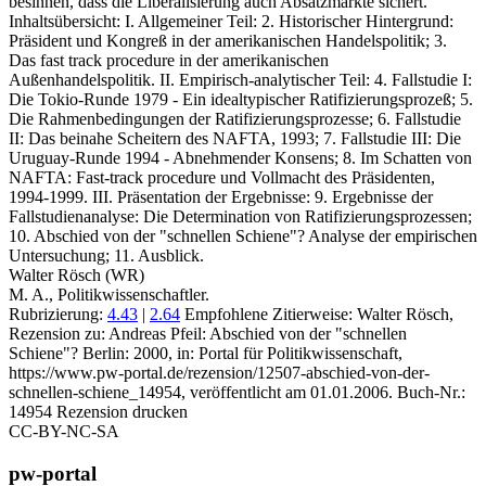
besinnen, dass die Liberalisierung auch Absatzmärkte sichert.
Inhaltsübersicht: I. Allgemeiner Teil: 2. Historischer Hintergrund:
Präsident und Kongreß in der amerikanischen Handelspolitik; 3.
Das fast track procedure in der amerikanischen
Außenhandelspolitik. II. Empirisch-analytischer Teil: 4. Fallstudie I:
Die Tokio-Runde 1979 - Ein idealtypischer Ratifizierungsprozeß; 5.
Die Rahmenbedingungen der Ratifizierungsprozesse; 6. Fallstudie
II: Das beinahe Scheitern des NAFTA, 1993; 7. Fallstudie III: Die
Uruguay-Runde 1994 - Abnehmender Konsens; 8. Im Schatten von
NAFTA: Fast-track procedure und Vollmacht des Präsidenten,
1994-1999. III. Präsentation der Ergebnisse: 9. Ergebnisse der
Fallstudienanalyse: Die Determination von Ratifizierungsprozessen;
10. Abschied von der "schnellen Schiene"? Analyse der empirischen
Untersuchung; 11. Ausblick.
Walter Rösch (WR)
M. A., Politikwissenschaftler.
Rubrizierung:
4.43
|
2.64
Empfohlene Zitierweise: Walter Rösch,
Rezension zu: Andreas Pfeil
: Abschied von der "schnellen
Schiene"? Berlin: 2000, in: Portal für Politikwissenschaft,
https://www.pw-portal.de/rezension/12507-abschied-von-der-
schnellen-schiene_14954, veröffentlicht am 01.01.2006.
Buch-Nr.:
14954
Rezension drucken
CC-BY-NC-SA
pw-portal