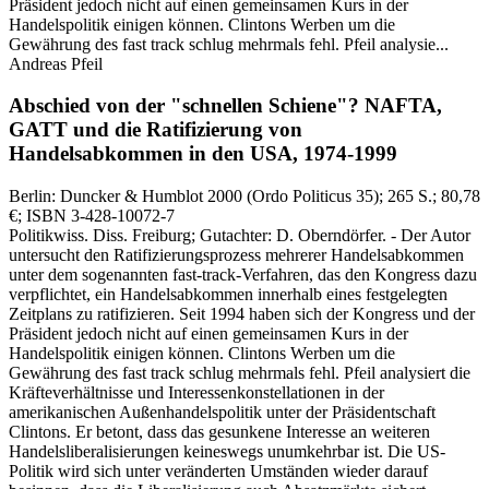
Präsident jedoch nicht auf einen gemeinsamen Kurs in der
Handelspolitik einigen können. Clintons Werben um die
Gewährung des fast track schlug mehrmals fehl. Pfeil analysie...
Andreas Pfeil
Abschied von der "schnellen Schiene"?
NAFTA,
GATT und die Ratifizierung von
Handelsabkommen in den USA, 1974-1999
Berlin:
Duncker & Humblot
2000
(Ordo Politicus 35)
; 265 S.
; 80,78
€
; ISBN 3-428-10072-7
Politikwiss. Diss. Freiburg; Gutachter: D. Oberndörfer. - Der Autor
untersucht den Ratifizierungsprozess mehrerer Handelsabkommen
unter dem sogenannten fast-track-Verfahren, das den Kongress dazu
verpflichtet, ein Handelsabkommen innerhalb eines festgelegten
Zeitplans zu ratifizieren. Seit 1994 haben sich der Kongress und der
Präsident jedoch nicht auf einen gemeinsamen Kurs in der
Handelspolitik einigen können. Clintons Werben um die
Gewährung des fast track schlug mehrmals fehl. Pfeil analysiert die
Kräfteverhältnisse und Interessenkonstellationen in der
amerikanischen Außenhandelspolitik unter der Präsidentschaft
Clintons. Er betont, dass das gesunkene Interesse an weiteren
Handelsliberalisierungen keineswegs unumkehrbar ist. Die US-
Politik wird sich unter veränderten Umständen wieder darauf