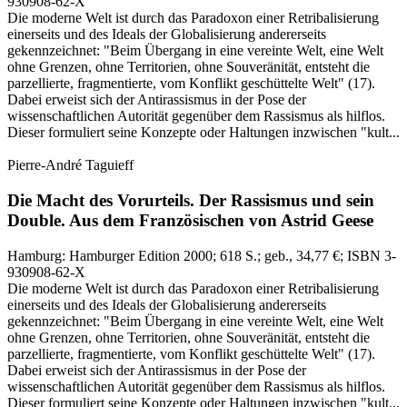
930908-62-X
Die moderne Welt ist durch das Paradoxon einer Retribalisierung
einerseits und des Ideals der Globalisierung andererseits
gekennzeichnet: "Beim Übergang in eine vereinte Welt, eine Welt
ohne Grenzen, ohne Territorien, ohne Souveränität, entsteht die
parzellierte, fragmentierte, vom Konflikt geschüttelte Welt" (17).
Dabei erweist sich der Antirassismus in der Pose der
wissenschaftlichen Autorität gegenüber dem Rassismus als hilflos.
Dieser formuliert seine Konzepte oder Haltungen inzwischen "kult...
Pierre-André Taguieff
Die Macht des Vorurteils.
Der Rassismus und sein
Double.
Aus dem Französischen von Astrid Geese
Hamburg:
Hamburger Edition
2000
; 618 S.
; geb., 34,77 €
; ISBN 3-
930908-62-X
Die moderne Welt ist durch das Paradoxon einer Retribalisierung
einerseits und des Ideals der Globalisierung andererseits
gekennzeichnet: "Beim Übergang in eine vereinte Welt, eine Welt
ohne Grenzen, ohne Territorien, ohne Souveränität, entsteht die
parzellierte, fragmentierte, vom Konflikt geschüttelte Welt" (17).
Dabei erweist sich der Antirassismus in der Pose der
wissenschaftlichen Autorität gegenüber dem Rassismus als hilflos.
Dieser formuliert seine Konzepte oder Haltungen inzwischen "kult...