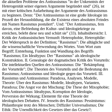
die aktuellen Probleme des Antirassismus "in der Unkenntnis der
Heterogenität seiner eigenen Argumente begründet sind" (26), ist
mit einer kritischen Aufarbeitung der Argumente des Antirassismus
zu beginnen. Denn: "Der Antirassismus ist eine große Ideologie im
Prozeß der Herausbildung, die die Existenz eines absoluten Feindes
mit Namen Rassismus postuliert". Und: "Der Antirassismus, fern
davon, eine Befriedung der Kultur- und Ideologiekriege zu
erreichen, belebt diese neu und schürt sie" (33). Inhaltsübersicht: I.
Kritik der Antirassistischen Vernunft: Heterophobie, Heterophilie:
Der Widerspruch in der Definition; "Rassismus": Die alltägliche und
die wissenschaftliche Verwendung des Wortes. Vom Wort zum
Begriff; Entstehung, Funktion und Wandlung des Begriffs
"Rassismus; Ein Idealtypus: Der "Rassismus" als ideologische
Konstruktion. II. Genealogie der dogmatischen Kritik des Vorurteils:
Die intellektuellen Quellen des Antirassismus: Die "Bekämpfung
der Vorurteile"; Die Theorien des Vorurteils und die Bedeutung des
Rassismus; Antirassismus und Ideologie gegen das Vorurteil. III.
Rassismus und Antirassismus: Paradoxa, Analysen, Modelle,
Theorie: Über den Rassismus: Modelle, Idealtypen, Varianten,
Paradoxa; Die Angst vor der Mischung: Die These der Mixophobie;
Vom Antirassismus: Idealtypus, Korruption der Ideologie,
Perversion der Wirkung; Elemente für eine Theorie der
ideologischen Debatten. IV. Jenseits des Rassismus: Pessimismus:
Philanthropie trotz des Menschen; Diffiziler Universalismus; Die
Ethik: Die Unendlichkeit des Gesetzes über das Gesetz?;