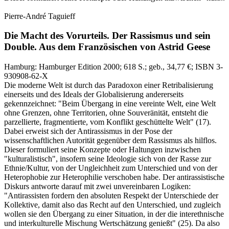
Pierre-André Taguieff
Die Macht des Vorurteils.
Der Rassismus und sein
Double.
Aus dem Französischen von Astrid Geese
Hamburg:
Hamburger Edition
2000
; 618 S.
; geb., 34,77 €
; ISBN 3-
930908-62-X
Die moderne Welt ist durch das Paradoxon einer Retribalisierung
einerseits und des Ideals der Globalisierung andererseits
gekennzeichnet: "Beim Übergang in eine vereinte Welt, eine Welt
ohne Grenzen, ohne Territorien, ohne Souveränität, entsteht die
parzellierte, fragmentierte, vom Konflikt geschüttelte Welt" (17).
Dabei erweist sich der Antirassismus in der Pose der
wissenschaftlichen Autorität gegenüber dem Rassismus als hilflos.
Dieser formuliert seine Konzepte oder Haltungen inzwischen
"kulturalistisch", insofern seine Ideologie sich von der Rasse zur
Ethnie/Kultur, von der Ungleichheit zum Unterschied und von der
Heterophobie zur Heterophilie verschoben habe. Der antirassistische
Diskurs antworte darauf mit zwei unvereinbaren Logiken:
"Antirassisten fordern den absoluten Respekt der Unterschiede der
Kollektive, damit also das Recht auf den Unterschied, und zugleich
wollen sie den Übergang zu einer Situation, in der die interethnische
und interkulturelle Mischung Wertschätzung genießt" (25). Da also