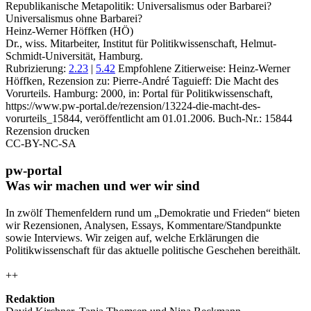
Republikanische Metapolitik: Universalismus oder Barbarei?
Universalismus ohne Barbarei?
Heinz-Werner Höffken (HÖ)
Dr., wiss. Mitarbeiter, Institut für Politikwissenschaft, Helmut-
Schmidt-Universität, Hamburg.
Rubrizierung:
2.23
|
5.42
Empfohlene Zitierweise: Heinz-Werner
Höffken, Rezension zu: Pierre-André Taguieff
: Die Macht des
Vorurteils. Hamburg: 2000, in: Portal für Politikwissenschaft,
https://www.pw-portal.de/rezension/13224-die-macht-des-
vorurteils_15844, veröffentlicht am 01.01.2006.
Buch-Nr.: 15844
Rezension drucken
CC-BY-NC-SA
pw-portal
Was wir machen und wer wir sind
In zwölf Themenfeldern rund um „Demokratie und Frieden“ bieten
wir Rezensionen, Analysen, Essays, Kommentare/Standpunkte
sowie Interviews. Wir zeigen auf, welche Erklärungen die
Politikwissenschaft für das aktuelle politische Geschehen bereithält.
++
Redaktion