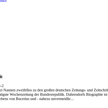
it
4-2
i Nannen zweifellos zu den großen deutschen Zeitungs- und Zeitschrif
tigste Wochenzeitung der Bundesrepublik. Dahrendorfs Biographie ist 
ebens von Bucerius und - nahezu unvermeidlic...