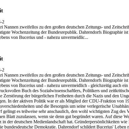
it
4-2
i Nannen zweifellos zu den großen deutschen Zeitungs- und Zeitschrif
tigste Wochenzeitung der Bundesrepublik. Dahrendorfs Biographie ist 
ebens von Bucerius und - nahezu unvermeidlic...
it
4-2
i Nannen zweifellos zu den großen deutschen Zeitungs- und Zeitschrif
tigste Wochenzeitung der Bundesrepublik. Dahrendorfs Biographie ist 
bens von Bucerius und - nahezu unvermeidlich - gleichzeitig auch ein 
ndrucksvollen Buch des Sozialwissenschaftlers, Politikers und zeitkriti
e Zerstörung der bürgerlichen Freiheiten durch die Nazis und den Unge
n. In der aktiven Politik war er als Mitglied der CDU-Fraktion von 1
erschiedenheiten und die Besorgnis um seine verlegerische Unabhängi
rf gelingt es teilweise sehr anschaulich, den wohl wichtigsten Zug des
en Blatt zuzulassen, wenn sie denn gut begründet waren. Auf diese Weis
z in der deutschen Medienlandschaft hat. Gründerpersönlichkeiten wie B
e bundesdeutsche Demokratie. Dahrendorf schildert Bucerius' Leben mi