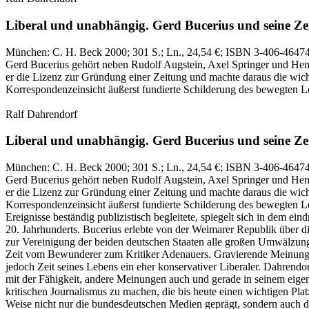
Liberal und unabhängig.
Gerd Bucerius und seine Ze
München:
C. H. Beck
2000
; 301 S.
; Ln., 24,54 €
; ISBN 3-406-4647
Gerd Bucerius gehört neben Rudolf Augstein, Axel Springer und Henr
er die Lizenz zur Gründung einer Zeitung und machte daraus die wich
Korrespondenzeinsicht äußerst fundierte Schilderung des bewegten L
Ralf Dahrendorf
Liberal und unabhängig.
Gerd Bucerius und seine Ze
München:
C. H. Beck
2000
; 301 S.
; Ln., 24,54 €
; ISBN 3-406-4647
Gerd Bucerius gehört neben Rudolf Augstein, Axel Springer und Henr
er die Lizenz zur Gründung einer Zeitung und machte daraus die wich
Korrespondenzeinsicht äußerst fundierte Schilderung des bewegten Le
Ereignisse beständig publizistisch begleitete, spiegelt sich in dem ei
20. Jahrhunderts. Bucerius erlebte von der Weimarer Republik über di
zur Vereinigung der beiden deutschen Staaten alle großen Umwälzunge
Zeit vom Bewunderer zum Kritiker Adenauers. Gravierende Meinungsv
jedoch Zeit seines Lebens ein eher konservativer Liberaler. Dahrendo
mit der Fähigkeit, andere Meinungen auch und gerade in seinem eigen
kritischen Journalismus zu machen, die bis heute einen wichtigen Plat
Weise nicht nur die bundesdeutschen Medien geprägt, sondern auch di