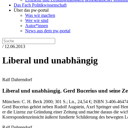
Das Fach Politikwissenschaft
Über das pw-portal
Was wir machen
Wer wir sind
Autor*innen
News aus dem pw-portal
/ 12.06.2013
Liberal und unabhängig
Ralf Dahrendorf
Liberal und unabhängig.
Gerd Bucerius und seine Ze
München:
C. H. Beck
2000
; 301 S.
; Ln., 24,54 €
; ISBN 3-406-4647
Gerd Bucerius gehört neben Rudolf Augstein, Axel Springer und Henr
er die Lizenz zur Gründung einer Zeitung und machte daraus die wich
Korrespondenzeinsicht äußerst fundierte Schilderung des bewegten L
Ralf Dahrendorf