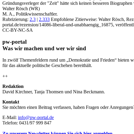
Gründungsverleger der "Zeit" hätte sich keinen besseren Biographe
Walter Rösch (WR)
M. A., Politikwissenschaftler.
Rubrizierung:
2.3
|
2.333
Empfohlene Zitierweise: Walter Rösch, Rez
portal.de/rezension/14086-liberal-und-unabhaengig_16875, veröffent
CC-BY-NC-SA
pw-portal
Was wir machen und wer wir sind
In zwölf Themenfeldern rund um „Demokratie und Frieden“ bieten wi
für das aktuelle politische Geschehen bereithält.
++
Redaktion
David Kirchner, Tanja Thomsen
und
Nina Beckmann.
Kontakt
Sie möchten einen Beitrag verfassen, haben Fragen oder Anregungen
E-Mail:
info@pw-portal.de
Telefon: 0431/97 999 847
Zu unserem Newsletter können Sie sich hier anmelden.