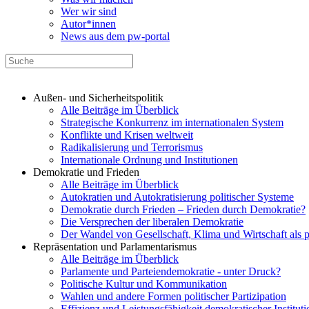
Wer wir sind
Autor*innen
News aus dem pw-portal
Außen- und Sicherheitspolitik
Alle Beiträge im Überblick
Strategische Konkurrenz im internationalen System
Konflikte und Krisen weltweit
Radikalisierung und Terrorismus
Internationale Ordnung und Institutionen
Demokratie und Frieden
Alle Beiträge im Überblick
Autokratien und Autokratisierung politischer Systeme
Demokratie durch Frieden – Frieden durch Demokratie?
Die Versprechen der liberalen Demokratie
Der Wandel von Gesellschaft, Klima und Wirtschaft als 
Repräsentation und Parlamentarismus
Alle Beiträge im Überblick
Parlamente und Parteiendemokratie - unter Druck?
Politische Kultur und Kommunikation
Wahlen und andere Formen politischer Partizipation
Effizienz und Leistungsfähigkeit demokratischer Institut