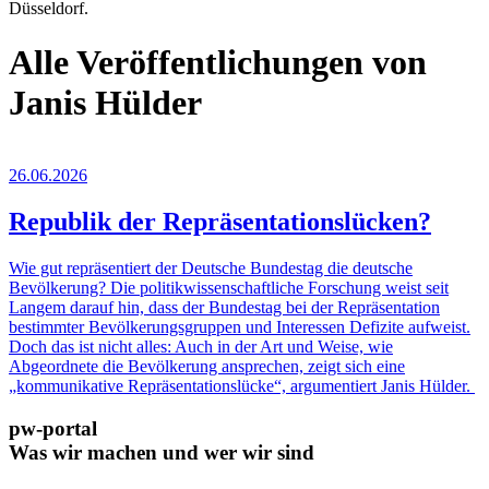
Düsseldorf.
Alle Veröffentlichungen von
Janis Hülder
26.06.2026
Republik der Repräsentationslücken?
Wie gut repräsentiert der Deutsche Bundestag die deutsche
Bevölkerung? Die politikwissenschaftliche Forschung weist seit
Langem darauf hin, dass der Bundestag bei der Repräsentation
bestimmter Bevölkerungsgruppen und Interessen Defizite aufweist.
Doch das ist nicht alles: Auch in der Art und Weise, wie
Abgeordnete die Bevölkerung ansprechen, zeigt sich eine
„kommunikative Repräsentationslücke“, argumentiert Janis Hülder.
pw-portal
Was wir machen und wer wir sind