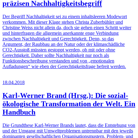
präzisen Nachhaltigkeitsbegriff
Der Begriff Nachhaltigkeit sei zu einem inhaltsleeren Modewort
verkommen. Mit dieser Klage stehen Christa Zuberbühler und
Christine Weiss nicht allein da, doch sie gehen einen Schritt weiter
und hinterfragen die allgemein anerkannte enge Verbindung
zwischen Nachhaltigkeit und Gerechtigkeit. Denn, so das
Argument, der Raubbau an der Natur oder der klimaschädliche
CO2-Ausstoß müssten gestoppt werden, ob mit oder ohne
Gerechtigkeit. Daher sollte Nachhaltigkeit nur noch als
Funktionsbeschreibung verstanden und von „emotionalen
Aufladungen“ wie eben der Gerechtigkeitsfrage befreit werden.
18.04.2018
Karl-Werner Brand (Hrsg.): Die sozial-
ökologische Transformation der Welt. Ein
Handbuch
Die Grundthese Karl-Werner Brands lautet, dass die Entstehung von
und der Umgang mit Umweltproblemen untrennbar mit den jeweils
dominanten gesellschaftlichen Organisationsmustern, Problem- und