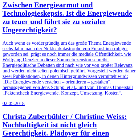
Zwischen Energiearmut und
Technologieskepsis. Ist die Energiewende
zu teuer und führt sie zu sozialer
Ungerechtigkeit?
Auch wenn es vordergründig um das große Thema Energiewende
sechs Jahre nach der Nuklearkatastrophe von Fukushima ruhiger
geworden sei, prägt es noch immer die mediale Öffentlichkeit, wie
Wolfgang Denzler in dieser Sammelrezension schreibt.
Energiepolitische Debatten sind nach wie vor von großer Relevanz
und werden nicht selten polemisch geführt. Vorgestellt werden daher
zwei Publikationen, in denen Hintergrundwissen vermittelt wird:
„Die Energiewende verstehen – orientieren – gestalten“,
herausgegeben von Jens Schippl et al., und von Thomas Unnerstall
„Faktencheck Energiewende. Konzept, Umsetzung, Kosten“.
02.05.2018
Christa Zuberbühler / Christine Weiss:
Nachhaltigkeit ist nicht gleich
Gerechtigkeit. Plädoyer für einen