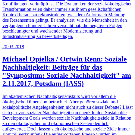
Konfliktlagen verknüpft ist. Die Dynamiken der sozial-ökologischen
Transformation seien daher immer aus ihrem gesellschaftlichen
Kontext heraus zu rekonstruieren, was dem Autor nach Meinung
des Rezensenten gelingt. Er analysiert, wie die Menschheit in den
vergangenen hundert Jahren versucht hat, die negativen Folgen
beschleunigter und wachsender Modernisierung und
Industrialisierung zu bewerkstelligen.
20.03.2018
Michael Opielka / Ortwin Renn: Soziale
Nachhaltigkeit: Beiträge für das
"Symposium: Soziale Nachhaltigkeit" am
2.11.2017, Potsdam (IASS)
Im akademischen Nachhaltigkeitsdiskurs wird vor allem die
ökologische Dimension betrachtet. Aber gehören soziale und
sozialpolitische Angelegenheiten nicht auch zu dieser Debatte? Lässt
sich gar von sozialer Nachhaltigkeit sprechen? In den Sustainable
Development Goals werden soziale Nachhaltigkeitsziele in Relation
zu den ökologischen und ökonomischen Zielen deutlich
aufgewertet. Doch lassen sich ökologische und soziale Ziele immer
sinnvoll verknüpfen? Die aufgeworfenen Fragen wurden im