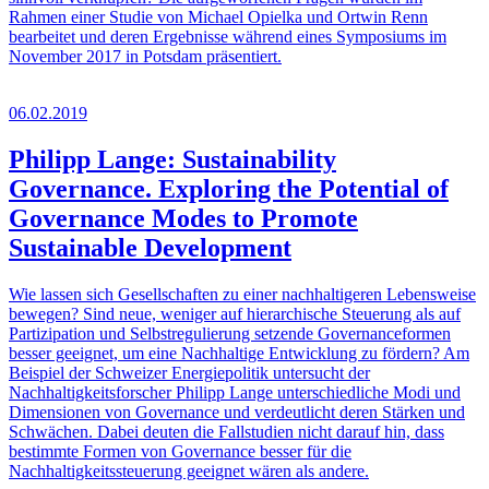
Rahmen einer Studie von Michael Opielka und Ortwin Renn
bearbeitet und deren Ergebnisse während eines Symposiums im
November 2017 in Potsdam präsentiert.
06.02.2019
Philipp Lange: Sustainability
Governance. Exploring the Potential of
Governance Modes to Promote
Sustainable Development
Wie lassen sich Gesellschaften zu einer nachhaltigeren Lebensweise
bewegen? Sind neue, weniger auf hierarchische Steuerung als auf
Partizipation und Selbstregulierung setzende Governanceformen
besser geeignet, um eine Nachhaltige Entwicklung zu fördern? Am
Beispiel der Schweizer Energiepolitik untersucht der
Nachhaltigkeitsforscher Philipp Lange unterschiedliche Modi und
Dimensionen von Governance und verdeutlicht deren Stärken und
Schwächen. Dabei deuten die Fallstudien nicht darauf hin, dass
bestimmte Formen von Governance besser für die
Nachhaltigkeitssteuerung geeignet wären als andere.