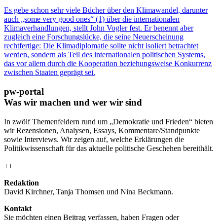
Es gebe schon sehr viele Bücher über den Klimawandel, darunter
auch „some very good ones“ (1) über die internationalen
Klimaverhandlungen, stellt John Vogler fest. Er benennt aber
zugleich eine Forschungslücke, die seine Neuerscheinung
rechtfertige: Die Klimadiplomatie sollte nicht isoliert betrachtet
werden, sondern als Teil des internationalen politischen Systems,
das vor allem durch die Kooperation beziehungsweise Konkurrenz
zwischen Staaten geprägt sei.
pw-portal
Was wir machen und wer wir sind
In zwölf Themenfeldern rund um „Demokratie und Frieden“ bieten
wir Rezensionen, Analysen, Essays, Kommentare/Standpunkte
sowie Interviews. Wir zeigen auf, welche Erklärungen die
Politikwissenschaft für das aktuelle politische Geschehen bereithält.
++
Redaktion
David Kirchner, Tanja Thomsen
und
Nina Beckmann.
Kontakt
Sie möchten einen Beitrag verfassen, haben Fragen oder