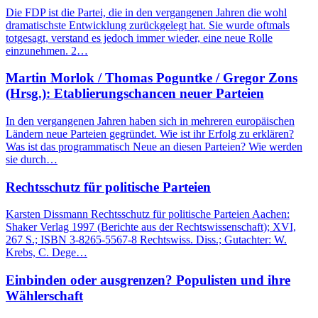
Die FDP ist die Partei, die in den vergangenen Jahren die wohl
dramatischste Entwicklung zurückgelegt hat. Sie wurde oftmals
totgesagt, verstand es jedoch immer wieder, eine neue Rolle
einzunehmen. 2…
Martin Morlok / Thomas Poguntke / Gregor Zons
(Hrsg.): Etablierungschancen neuer Parteien
In den vergangenen Jahren haben sich in mehreren europäischen
Ländern neue Parteien gegründet. Wie ist ihr Erfolg zu erklären?
Was ist das programmatisch Neue an diesen Parteien? Wie werden
sie durch…
Rechtsschutz für politische Parteien
Karsten Dissmann Rechtsschutz für politische Parteien Aachen:
Shaker Verlag 1997 (Berichte aus der Rechtswissenschaft); XVI,
267 S.; ISBN 3-8265-5567-8 Rechtswiss. Diss.; Gutachter: W.
Krebs, C. Dege…
Einbinden oder ausgrenzen? Populisten und ihre
Wählerschaft