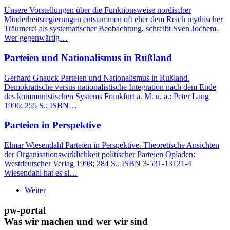
Unsere Vorstellungen über die Funktionsweise nordischer
Minderheitsregierungen entstammen oft eher dem Reich mythischer
Träumerei als systematischer Beobachtung, schreibt Sven Jochem.
Wer gegenwärtig…
Parteien und Nationalismus in Rußland
Gerhard Gnauck Parteien und Nationalismus in Rußland.
Demokratische versus nationalistische Integration nach dem Ende
des kommunistischen Systems Frankfurt a. M. u. a.: Peter Lang
1996; 255 S.; ISBN…
Parteien in Perspektive
Elmar Wiesendahl Parteien in Perspektive. Theoretische Ansichten
der Organisationswirklichkeit politischer Parteien Opladen:
Westdeutscher Verlag 1998; 284 S.; ISBN 3-531-13121-4
Wiesendahl hat es si…
Weiter
pw-portal
Was wir machen und wer wir sind