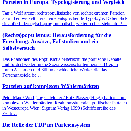
Parteien in Europa. Typologisierung und Vergleich
Tanja Wolf grenzt rechtspopulistische von rechtsextremen Parteien
ab und entwickelt hierzu eine entsprechende Typologie. Dabei blickt
sie auf elf ideologisch-programmatisch ‚weiter rechts‘ stehende P…
(Rechts)populismus: Herausforderung für die
Forschung. Ansätze, Fallstudien und ein
Selbstversuch
Das Phänomen des Populismus beherrscht die politische Debatte
und fordert weiterhin die Sozialwissenschaften heraus. Drei, in
ihrem Anspruch und Stil unterschiedliche Werke, die das
Forschungsfeld be…
Parteien auf komplexen Wählermärkten
Peter Mair / Wolfgang C. Müller / Fritz Plasser (Hrsg.) Parteien auf
komplexen Wählermärkten. Reaktionsstrategien politischer Parteien
in Westeuropa Wien: Signum Verlag 1999 (Schriftenreihe des
Zentr…
Die Rolle der FDP im Parteiensystem