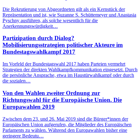
Die Rekrutierung von Abgeordneten gilt als ein Kernstück der
Repräsentation und ist, wie Suzanne S. Schüttemeyer und Anastasia
Pyschny ausführen, als solche wesentlich für die
Anerkennungswürdigkeit…
Partizipation durch Dialog?
Mobilisierungsstrategien politischer Akteure im
Bundestagswahlkampf 2017
Im Vorfeld der Bundestagswahl 2017 haben Parteien vermehrt
Strategien der direkten Wahlkampfkommunikation eingesetzt. Durch
die persönliche Ansprache, etwa im Haustürwahlkampf oder durch
die sozialen…
Von den Wahlen zweiter Ordnung zur
Richtungswahl für die Europäische Union. Die
Europawahlen 2019
Zwischen dem 23. und 26. Mai 2019 sind die Bürger*innen der
Europäischen Union aufgerufen, die Mitglieder des Europäischen
Parlaments zu wählen. Während den Europawahlen bisher eine
geringere Bedeutu…