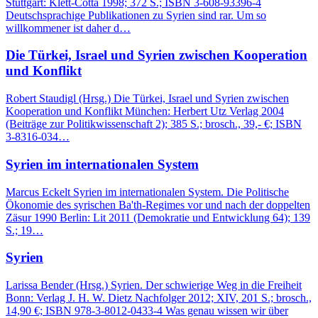
Stuttgart: Klett-Cotta 1998; 372 S.; ISBN 3-608-93396-4
Deutschsprachige Publikationen zu Syrien sind rar. Um so
willkommener ist daher d…
Die Türkei, Israel und Syrien zwischen Kooperation
und Konflikt
Robert Staudigl (Hrsg.) Die Türkei, Israel und Syrien zwischen
Kooperation und Konflikt München: Herbert Utz Verlag 2004
(Beiträge zur Politikwissenschaft 2); 385 S.; brosch., 39,- €; ISBN
3-8316-034…
Syrien im internationalen System
Marcus Eckelt Syrien im internationalen System. Die Politische
Ökonomie des syrischen Ba'th-Regimes vor und nach der doppelten
Zäsur 1990 Berlin: Lit 2011 (Demokratie und Entwicklung 64); 139
S.; 19…
Syrien
Larissa Bender (Hrsg.) Syrien. Der schwierige Weg in die Freiheit
Bonn: Verlag J. H. W. Dietz Nachfolger 2012; XIV, 201 S.; brosch.,
14,90 €; ISBN 978-3-8012-0433-4 Was genau wissen wir über