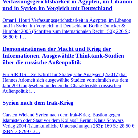
Verfassungsgerichtsbarkeit in Ägypten, im Libanon
und in Syrien im Vergleich mit Deutschland
Omar I. Houri Verfassungsgerichtsbarkeit in Ägypten, im Libanon
und in Syrien im Vergleich mit Deutschland Berlin: Duncker &
Humblot 2005 (Schriften zum Internationalen Recht 150); 226 S.;
56,80 €; I…
Demonstrationen der Macht und Krieg der
Informationen. Ausgewählte Thinktank-Studien
über die russische Außenpolitik
Für SIRIUS – Zeitschrift für Strategische Analysen (2/2017) hat
Hannes Adomeit sich ausgewählte Studien vornehmlich aus dem
Jahr 2016 angesehen, in denen die Charakteristika russischen
Außenpolitik i…
Syrien nach dem Irak-Krieg
Carsten Wieland Syrien nach dem Irak-Krieg. Bastion gegen
Islamisten oder Staat vor dem Kollaps? Berlin: Klaus Schwarz
Verlag 2004 (Islamkundliche Untersuchungen 263); 169 S.; 28,50 €;
ISBN 3-87997-3…