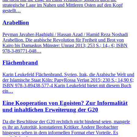
strategische Lage im Nahen und Mittleren Osten auf den Kopf
gestellt…
Arabellion
Peyman Javaher-Haghighi / Hassan Azad / Hamid Reza Noshadi
Arabellion. Die arabische Revolution für Freiheit und Brot von
Kairo bis Damaskus Münster: Unrast 2013; 253 S.; 14,- €; ISBN
978-3-89771-048…
Flächenbrand
Karin Leukefeld Flächenbrand. Syrien, Irak, die Arabische Welt und
der Islamische Staat Köln: PapyRossa Verlag 2015; 230 S.; 14,90 €;
ISBN 978-3-89438-577-4 Karin Leukefeld bietet mit diesem Buch
ein…
Eine Kooperation von Egoisten? Zur Informalität
und inhaltlichen Erweiterung der G20
Da die Beschlüsse der G20 rechtlich nicht bindend seien, mangele
es ihr an Autorität, konstatieren Kritiker. Andere Beobachter
hingegen sehen in dem informellen Format eher Vorteile. Es