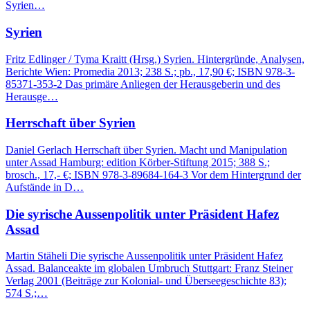
Syrien…
Syrien
Fritz Edlinger / Tyma Kraitt (Hrsg.) Syrien. Hintergründe, Analysen,
Berichte Wien: Promedia 2013; 238 S.; pb., 17,90 €; ISBN 978-3-
85371-353-2 Das primäre Anliegen der Herausgeberin und des
Herausge…
Herrschaft über Syrien
Daniel Gerlach Herrschaft über Syrien. Macht und Manipulation
unter Assad Hamburg: edition Körber-Stiftung 2015; 388 S.;
brosch., 17,- €; ISBN 978-3-89684-164-3 Vor dem Hintergrund der
Aufstände in D…
Die syrische Aussenpolitik unter Präsident Hafez
Assad
Martin Stäheli Die syrische Aussenpolitik unter Präsident Hafez
Assad. Balanceakte im globalen Umbruch Stuttgart: Franz Steiner
Verlag 2001 (Beiträge zur Kolonial- und Überseegeschichte 83);
574 S.;…