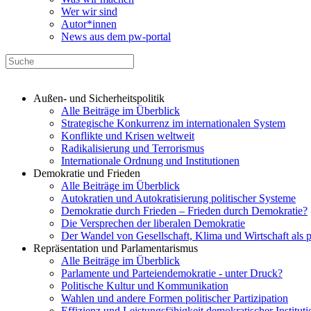
Wer wir sind
Autor*innen
News aus dem pw-portal
Außen- und Sicherheitspolitik
Alle Beiträge im Überblick
Strategische Konkurrenz im internationalen System
Konflikte und Krisen weltweit
Radikalisierung und Terrorismus
Internationale Ordnung und Institutionen
Demokratie und Frieden
Alle Beiträge im Überblick
Autokratien und Autokratisierung politischer Systeme
Demokratie durch Frieden – Frieden durch Demokratie?
Die Versprechen der liberalen Demokratie
Der Wandel von Gesellschaft, Klima und Wirtschaft als 
Repräsentation und Parlamentarismus
Alle Beiträge im Überblick
Parlamente und Parteiendemokratie - unter Druck?
Politische Kultur und Kommunikation
Wahlen und andere Formen politischer Partizipation
Effizienz und Leistungsfähigkeit demokratischer Institut