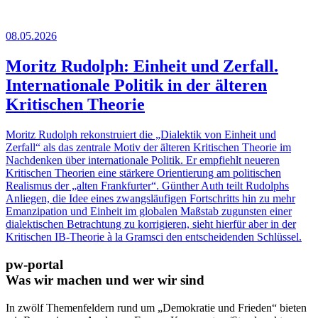
08.05.2026
Moritz Rudolph: Einheit und Zerfall.
Internationale Politik in der älteren
Kritischen Theorie
Moritz Rudolph rekonstruiert die „Dialektik von Einheit und
Zerfall“ als das zentrale Motiv der älteren Kritischen Theorie im
Nachdenken über internationale Politik. Er empfiehlt neueren
Kritischen Theorien eine stärkere Orientierung am politischen
Realismus der „alten Frankfurter“. Günther Auth teilt Rudolphs
Anliegen, die Idee eines zwangsläufigen Fortschritts hin zu mehr
Emanzipation und Einheit im globalen Maßstab zugunsten einer
dialektischen Betrachtung zu korrigieren, sieht hierfür aber in der
Kritischen IB-Theorie à la Gramsci den entscheidenden Schlüssel.
pw-portal
Was wir machen und wer wir sind
In zwölf Themenfeldern rund um „Demokratie und Frieden“ bieten