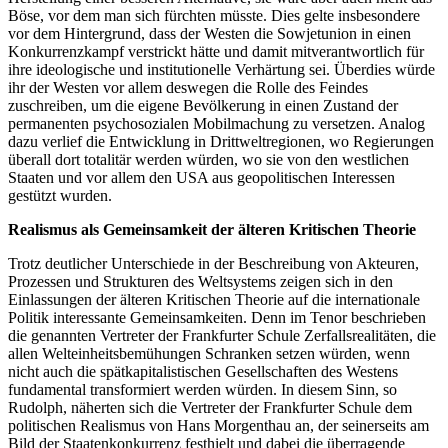
Böse, vor dem man sich fürchten müsste. Dies gelte insbesondere
vor dem Hintergrund, dass der Westen die Sowjetunion in einen
Konkurrenzkampf verstrickt hätte und damit mitverantwortlich für
ihre ideologische und institutionelle Verhärtung sei. Überdies würde
ihr der Westen vor allem deswegen die Rolle des Feindes
zuschreiben, um die eigene Bevölkerung in einen Zustand der
permanenten psychosozialen Mobilmachung zu versetzen. Analog
dazu verlief die Entwicklung in Drittweltregionen, wo Regierungen
überall dort totalitär werden würden, wo sie von den westlichen
Staaten und vor allem den USA aus geopolitischen Interessen
gestützt wurden.
Realismus als Gemeinsamkeit der älteren Kritischen Theorie
Trotz deutlicher Unterschiede in der Beschreibung von Akteuren,
Prozessen und Strukturen des Weltsystems zeigen sich in den
Einlassungen der älteren Kritischen Theorie auf die internationale
Politik interessante Gemeinsamkeiten. Denn im Tenor beschrieben
die genannten Vertreter der Frankfurter Schule Zerfallsrealitäten, die
allen Welteinheitsbemühungen Schranken setzen würden, wenn
nicht auch die spätkapitalistischen Gesellschaften des Westens
fundamental transformiert werden würden. In diesem Sinn, so
Rudolph, näherten sich die Vertreter der Frankfurter Schule dem
politischen Realismus von Hans Morgenthau an, der seinerseits am
Bild der Staatenkonkurrenz festhielt und dabei die überragende