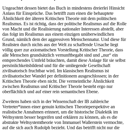
Ungeachtet dessen bietet das Buch in mindestens dreierlei Hinsicht
Anlass für Einsprüche. Das betrifft zum einen die behauptete
Ähnlichkeit der älteren Kritischen Theorie mit dem politischen
Realismus. Es ist richtig, dass der politische Realismus auf die Rolle
von Macht und die Realisierung nationaler Interessen abstellt, aber
das folgt im Realismus aus einem einzigen unüberwindlichen
Grund, nämlich dem der aggressiven Menschennatur. Und diese für
Realisten durch nichts aus der Welt zu schaffende Ursache liegt
völlig quer zur axiomatischen Vorstellung Kritischer Theorie, dass
alle Menschen grundsätzlich vernunftbegabt sind und „nur“ ein
entsprechendes Umfeld bräuchten, damit diese Anlage für sie selbst
persönlichkeitsbildend und für die umliegende Gesellschaft
zivilisatorisch fruchtbar wird. Im klassischen Realismus ist
zivilisatorischer Wandel per definitionem ausgeschlossen; in der
Kritischen Theorie eben nicht. Die vermeintliche Ähnlichkeit
zwischen Realismus und Kritischer Theorie besteht ergo nur
oberflächlich und auf einer rein semantischen Ebene.
Zweitens haben sich in der Wissenschaft der IB zahlreiche
Vertreter*innen einer genuin kritischen Theorieperspektive an
realistische Annahmen erinnert, um die historische Dialektik im
Weltsystem besser begreifen und erklären zu können, als es die
abstrakte Weltsystemtheorie von Immanuel Wallerstein vermochte,
auf die sich auch Rudolph bezieht. Und das betrifft nicht nur die