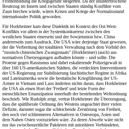
Frontenbildung die Kriegsgefahr steigerten. Da der ununterbrochene
Beutezug im Innern und zwischen Staaten ständig Konflikte vom
Zaun brechen würde, wären Krisen und Kriege der Normalzustand
internationaler Politik geworden.
Für Horkheimer kam diese Dialektik im Kontext des Ost-West-
Konflikts vor allem in der Systemkonkurrenz zwischen den
westlichen Staaten einerseits und der Sowjetunion bzw. China
andererseits zum Ausdruck. Die USA wäre derjenige Staat gewesen,
der die Verbreitung der totalitären Verwaltung nach dem Vorbild des
"russisch-chinesischen Zwangsstaats" (Horkheimer) (auch) aus
normativen Überzeugungen aufhalten könnte – und sollte. Die
Proteste gegen Rassismus und dabei eskalierende Polizeigewalt in
über 160 US-amerikanischen Städten, die verdeckten Interventionen
der US-Regierung zur Stabilisierung faschistischer Regime in Afrika
und Lateinamerika sowie die bestialische Kriegführung der US-
Armee in Vietnam und Laos änderten nichts daran, dass Horkheimer
die USA als einen Hort der 'Freiheit' und letzte Form der
menschlichen Emanzipation innerhalb der bestehenden Weltordnung
beschrieb. Wie Rudolph zeigt, vertrat Horkheimer die Überzeugung,
dass die spätliberale Ordnung des Westens ungeachtet ihrer vielen
Defizite, darunter sogar die schleichende Zerstörung von Freiheit,
den noch viel schlimmeren Alternativen in Osteuropa, Asien und
dem Nahen Osten vorzuziehen wäre. Zu deren Abwehr wäre nicht
nur das zwischenzeitliche Paktieren mit autoritären Verbündeten,