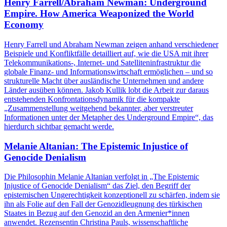
Henry Farrell/Abraham Newman: Underground
Empire. How America Weaponized the World
Economy
Henry Farrell und Abraham Newman zeigen anhand verschiedener
Beispiele und Konfliktfälle detailliert auf, wie die USA mit ihrer
Telekommunikations-, Internet- und Satelliteninfrastruktur die
globale Finanz- und Informationswirtschaft ermöglichen – und so
strukturelle Macht über ausländische Unternehmen und andere
Länder ausüben können. Jakob Kullik lobt die Arbeit zur daraus
entstehenden Konfrontationsdynamik für die kompakte
„Zusammenstellung weitgehend bekannter, aber verstreuter
Informationen unter der Metapher des Underground Empire“, das
hierdurch sichtbar gemacht werde.
Melanie Altanian: The Epistemic Injustice of
Genocide Denialism
Die Philosophin Melanie Altanian verfolgt in „The Epistemic
Injustice of Genocide Denialism“ das Ziel, den Begriff der
epistemischen Ungerechtigkeit konzeptionell zu schärfen, indem sie
ihn als Folie auf den Fall der Genozidleugnung des türkischen
Staates in Bezug auf den Genozid an den Armenier*innen
anwendet. Rezensentin Christina Pauls, wissenschaftliche