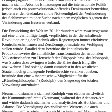
machte sich in Adornos Einlassungen auf die internationale Politik
jedoch auch ein postrevolutionär-hoffendes Denkmuster bemerkbar,
insofern er den Gedanken an die Notwendigkeit der Verhinderung
des Schlimmsten mit der Suche nach einem möglichen Agenten der
Veränderung zum Besseren verband.
Die Entwicklung der Welt im 20. Jahrhundert wäre zwar insgesamt
auf eine unvernünftige Logik verpflichtet, in der die anhaltende
Revolutionierung der Technik allen Regierungen immer effektivere
Kontrollmechanismen und Zerstörungspotenziale zur Verfügung
stellen würde. Parallel dazu bewirkte die kapitalistische
Produktionsweise die allmähliche Transformation der nationalen
Volkswirtschaften zur Herrschaft der Oligopole bzw. des Monopols,
was Staaten dazu zwingen würde, die Krise durch Eingriffe
abzuwehren. Und solange damit zumindest in den westlichen
Staaten noch grundlegende Freiheitsrechte verankert blieben,
bestünde dort eine – theoretische – Möglichkeit für die
„Künstlerphilosophen“ (Rudolph), den Siegeszug der totalen
Verwaltung aufzuhalten.
Neumann distanzierte sich laut Rudolph vom etablierten „Fetisch
der Kommunistenfurcht“ (Neumann) während der Adenauer-Ära
und wirkte dadurch nüchterner und analytischer als Horkheimer und
Adorno. Die Verteidigung des zivilisierten Westens, die auch
Neumann befürwortete, müsste nicht zwingend auf Abschreckung