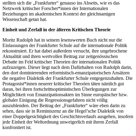
stellten sich die „Frankfurter“ genauso ins Abseits, wie es das
Netzwerk kritischer Forscher*innen der Internationalen
Beziehungen im akademischen Kontext der gleichnamigen
Wissenschaft getan hat.
Einheit und Zerfall in der älteren Kritischen Theorie
Moritz Rudolph hat in seinem lesenswerten Buch nicht nur die
Einlassungen der Frankfurter Schule auf die internationale Politik
rekonstruiert. Er hat dabei außerdem versucht, ihre ungebrochene
Aktualität und ihren wertvollen Beitrag zur zeitgenössischen
Debatte im Feld kritischer Theorien der internationalen Politik
aufzuzeigen. Dieser liegt nach dem Dafürhalten von Rudolph darin,
den dort dominierenden reformistisch-emanzipatorischen Ansätzen
die negative Dialektik der Frankfurter Schule entgegenzuhalten. Die
Protagonist*innen neuerer kritischer Theorien täten nämlich gut
daran, bei ihren fortschrittsoptimistischen Überlegungen zur
Möglichkeit von Emanzipationsakten im Sinne europäischer bzw.
globaler Einigung die Regressionsgefahren nicht völlig
auszublenden. Der Beitrag der „Frankfurter“ wäre eben darin zu
sehen, dass sie in Reminiszenz an die Hegel’sche Dialektik von
einer Doppelgesichtigkeit des Geschichtsverlaufs ausgehen, insofern
jede Einheit der Weltordnung unweigerlich mit ihrem Zerfall
konfrontiert ist.