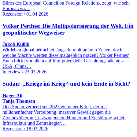
Büros des European Council on Foreign Relations, zeigt, wie sehr
Europa zwi…
Rezension / 01.04.2026
Volker Perthes: Die Multipolarisierung der Welt. Ein
geopolitischer Wegweiser
Jakob Kullik
Wir leben global betrachtet längst in multipolaren Zeiten, doch
welche Mächte werden diese maßgeblich prägen? Volker Perthes‘
Buch blickt vor allem auf fünf potenzielle Gestaltungsmächte –
USA, China…
Interview / 23.03.2026
Sudan: „Kriege im Krieg“ und kein Ende in Sicht?
Hager Ali
Tanja Thomsen
Den Sudan verheert seit 2023 ein neuer Krieg, der mit
millionenfacher Vertreibung, massiver Gewalt gegen die
Zivilbevölkerung, erzwungenem Hunger und Zerstörung wütet.
Infrastruktur und Zentralregier…
Rezension / 18.03.2026