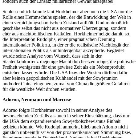
sondern auch der Einsatz militärischer Gewalt akzeptabel.
Schlussendlich könnte laut Horkheimer aber auch die USA nur die
Rolle eines Hemmschuhs spielen, der die Entwicklung der Welt in
einen vernichtungschaotischen Zustand aufhält. Und mutmaßlich
geschähe selbst das nicht aus normativer Überzeugung, sondern
eher aus machtpolitischen Kalkülen. Horkheimer neigte damit, so
die Interpretation Rudolphs, einer pragmatischen Deutung
internationaler Politik zu, in der er die realistische Machtlogik der
internationalen Politik als unhintergehbar akzeptierte. Begleitet
wurde seine Analyse vom Wunsch, dass sich in der
Staatenkonkurrenz diejenige Macht durchsetzen möge, die politische
Freiheit wenigstens für eine gewisse Zeit als ein Nebenprodukt
entstehen lassen würde. Die USA bzw. der Westen dürften dafür
aber keinen geopolitischen Kuhhandel mit der Sowjetunion
und/oder China eingehen; zumal von China die größten Gefahren
für die westliche Welt drohen würden.
Adorno, Neumann und Marcuse
Adorno folgte Horkheimer sowohl in seiner Analyse des
bevorstehenden Zerfalls als auch in seiner Einschätzung, dass nur
die USA dem expandierenden Sowjetbolschewismus Einhalt
gebieten könnte. Wie Rudolph anmerkt, blieb auch Adorno nicht
gänzlich unbeeinflusst von der proamerikanischen Stimmung bzw.
Feindpropaganda in Deutschland. Anders als bei Horkheimer