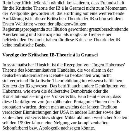
Rein begrifflich ließe sich nämlich konstatieren, dass Freundschaft
für die Kritische Theorie der IB á la Gramsci nicht zum Momentum
der Weltpolitik geworden ist; die Hoffnung auf eine weitreichende
Aufklärung ist in dieser Kritischen Theorie der IB schon seit dem
Ersten Weltkrieg wegen der allgegenwärtigen
Regierungspropaganda zur Illusion geworden; grenzüberschreitende
Anerkennung und Emanzipation als mögliche Treiber einer
befriedenden Dynamik haben für diese Kritische Theorie der IB
keine realistische Basis.
Vorzüge der Kritischen IB-Theorie á la Gramsci
In systematischer Hinsicht ist die Rezeption von Jürgen Habermas'
Theorie des kommunikativen Handelns, die vor allem in der
deutschen akademischen Debatte zu beobachten war, nicht
stellvertretend für kritische Theoriebildung im wissenschaftlichen
Kontext der IB gewesen. Das betrifft auch andere Denkfiguren von
Habermas, wie etwa die deliberative Demokratie oder die
Konstitutionalisierung des Völkerrechts. Es scheint eher so, dass
diese Denkfiguren von (neo-)liberalen Protagonist*innen der IB
propagiert wurden, denen man angesichts der langen Tradition
verdeckter Einmischungen der USA in andere Länder sowie der
zahlreichen völkerrechtswidrigen Militäraktionen westlicher Staaten
seit den 1990er Jahren eine Neigung zur komplizenhaften
Schönfärberei bzw. Apologetik nachsagen könnte.