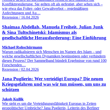
Konfliktregulierung. Sie gelten oft als gefestigt, aber sehen sich –
wie etwa das Folter- oder Gewaltverbot – regelmäßigen
Anfechtungen und Au…
Rezension / 16.04.2026
Shaimaa Abdellah, Manuela Freiheit, Julian Junk
& Sina Tultschinetski: Islamismus als
gesellschaftliche Herausforderung: Eine Einführung
Michael Rohschürmann
Warum radikalisieren sich Menschen im Namen des Islam – und
welche gesellschaftlichen Dynamiken begünstigen oder verhindern
diesen Prozess? Der Sammelband bündelt Ergebnisse von rund 100
Forschenden…
Rezension / 02.04.2026
Jana Puglierin: Wer verteidigt Europa? Die neuen
Kriegsgefahren und was wir tun müssen, um uns zu
schützen
Jakob Kullik
Wie steht es um die Verteidigungsfähigkeit Europas in Zeiten
geopolitischer Umbrüche? Jana Puglierin, Leiterin des Berliner