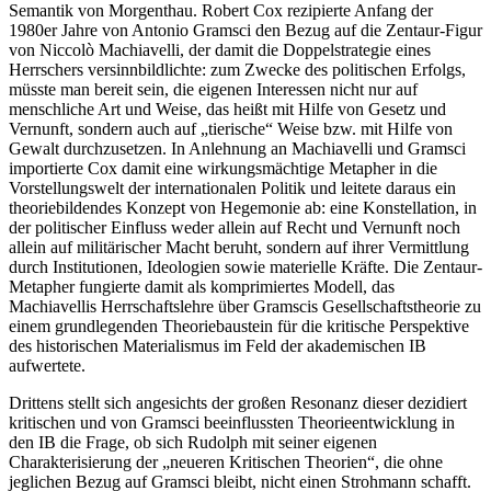
Semantik von Morgenthau. Robert Cox rezipierte Anfang der
1980er Jahre von Antonio Gramsci den Bezug auf die Zentaur-Figur
von Niccolò Machiavelli, der damit die Doppelstrategie eines
Herrschers versinnbildlichte: zum Zwecke des politischen Erfolgs,
müsste man bereit sein, die eigenen Interessen nicht nur auf
menschliche Art und Weise, das heißt mit Hilfe von Gesetz und
Vernunft, sondern auch auf „tierische“ Weise bzw. mit Hilfe von
Gewalt durchzusetzen. In Anlehnung an Machiavelli und Gramsci
importierte Cox damit eine wirkungsmächtige Metapher in die
Vorstellungswelt der internationalen Politik und leitete daraus ein
theoriebildendes Konzept von Hegemonie ab: eine Konstellation, in
der politischer Einfluss weder allein auf Recht und Vernunft noch
allein auf militärischer Macht beruht, sondern auf ihrer Vermittlung
durch Institutionen, Ideologien sowie materielle Kräfte. Die Zentaur-
Metapher fungierte damit als komprimiertes Modell, das
Machiavellis Herrschaftslehre über Gramscis Gesellschaftstheorie zu
einem grundlegenden Theoriebaustein für die kritische Perspektive
des historischen Materialismus im Feld der akademischen IB
aufwertete.
Drittens stellt sich angesichts der großen Resonanz dieser dezidiert
kritischen und von Gramsci beeinflussten Theorieentwicklung in
den IB die Frage, ob sich Rudolph mit seiner eigenen
Charakterisierung der „neueren Kritischen Theorien“, die ohne
jeglichen Bezug auf Gramsci bleibt, nicht einen Strohmann schafft.