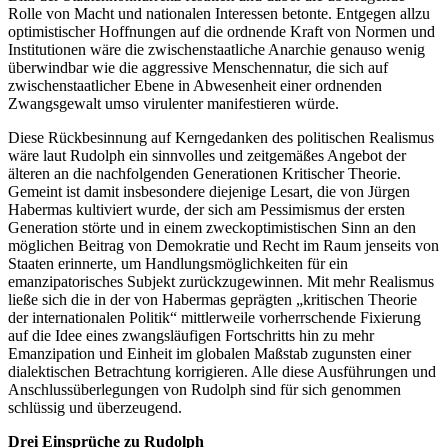
Rolle von Macht und nationalen Interessen betonte. Entgegen allzu
optimistischer Hoffnungen auf die ordnende Kraft von Normen und
Institutionen wäre die zwischenstaatliche Anarchie genauso wenig
überwindbar wie die aggressive Menschennatur, die sich auf
zwischenstaatlicher Ebene in Abwesenheit einer ordnenden
Zwangsgewalt umso virulenter manifestieren würde.
Diese Rückbesinnung auf Kerngedanken des politischen Realismus
wäre laut Rudolph ein sinnvolles und zeitgemäßes Angebot der
älteren an die nachfolgenden Generationen Kritischer Theorie.
Gemeint ist damit insbesondere diejenige Lesart, die von Jürgen
Habermas kultiviert wurde, der sich am Pessimismus der ersten
Generation störte und in einem zweckoptimistischen Sinn an den
möglichen Beitrag von Demokratie und Recht im Raum jenseits von
Staaten erinnerte, um Handlungsmöglichkeiten für ein
emanzipatorisches Subjekt zurückzugewinnen. Mit mehr Realismus
ließe sich die in der von Habermas geprägten „kritischen Theorie
der internationalen Politik“ mittlerweile vorherrschende Fixierung
auf die Idee eines zwangsläufigen Fortschritts hin zu mehr
Emanzipation und Einheit im globalen Maßstab zugunsten einer
dialektischen Betrachtung korrigieren. Alle diese Ausführungen und
Anschlussüberlegungen von Rudolph sind für sich genommen
schlüssig und überzeugend.
Drei Einsprüche zu Rudolph