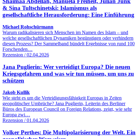
Shaimaa Abdellah, Manuela Freiheit, Julian Junk
& Sina Tultschinetski: Islamismus als
gesellschaftliche Herausforderung: Eine Einführung
Michael Rohschürmann
Warum radikalisieren sich Menschen im Namen des Islam – und
welche gesellschaftlichen Dynamiken begünstigen oder verhindern
diesen Prozess? Der Sammelband bündelt Ergebnisse von rund 100
Forschenden…
Rezension / 02.04.2026
Jana Puglierin: Wer verteidigt Europa? Die neuen
Kriegsgefahren und was wir tun müssen, um uns zu
schützen
Jakob Kullik
Wie steht es um die Verteidigungsfähigkeit Europas in Zeiten
geopolitischer Umbrüche? Jana Puglierin, Leiterin des Berliner
Büros des European Council on Foreign Relations, zeigt, wie sehr
Europa zwi…
Rezension / 01.04.2026
Volker Perthes: Die Multipolarisierung der Welt. Ein