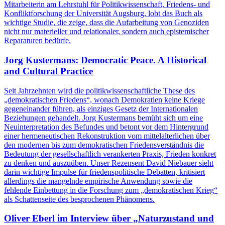
Mitarbeiterin am Lehrstuhl für Politikwissenschaft, Friedens- und
Konfliktforschung der Universität Augsburg, lobt das Buch als
wichtige Studie, die zeige, dass die Aufarbeitung von Genoziden
nicht nur materieller und relationaler, sondern auch epistemischer
Reparaturen bedürfe.
Jorg Kustermans: Democratic Peace. A Historical
and Cultural Practice
Seit Jahrzehnten wird die politikwissenschaftliche These des
„demokratischen Friedens“, wonach Demokratien keine Kriege
gegeneinander führen, als einziges Gesetz der Internationalen
Beziehungen gehandelt. Jorg Kustermans bemüht sich um eine
Neuinterpretation des Befundes und betont vor dem Hintergrund
einer hermeneutischen Rekonstruktion vom mittelalterlichen über
den modernen bis zum demokratischen Friedensverständnis die
Bedeutung der gesellschaftlich verankerten Praxis, Frieden konkret
zu denken und auszuüben. Unser Rezensent David Niebauer sieht
darin wichtige Impulse für friedenspolitische Debatten, kritisiert
allerdings die mangelnde empirische Anwendung sowie die
fehlende Einbettung in die Forschung zum „demokratischen Krieg“
als Schattenseite des besprochenen Phänomens.
Oliver Eberl im Interview über „Naturzustand und