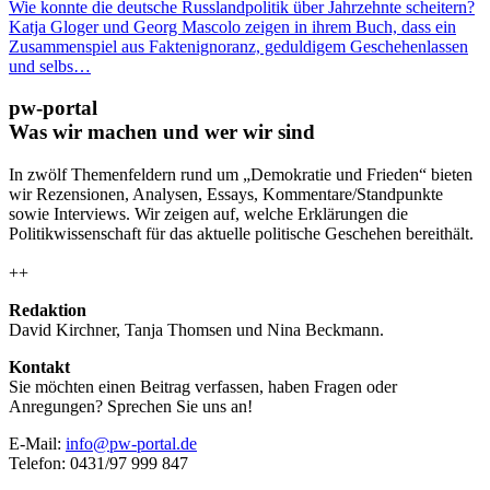
Wie konnte die deutsche Russlandpolitik über Jahrzehnte scheitern?
Katja Gloger und Georg Mascolo zeigen in ihrem Buch, dass ein
Zusammenspiel aus Faktenignoranz, geduldigem Geschehenlassen
und selbs…
pw-portal
Was wir machen und wer wir sind
In zwölf Themenfeldern rund um „Demokratie und Frieden“ bieten
wir Rezensionen, Analysen, Essays, Kommentare/Standpunkte
sowie Interviews. Wir zeigen auf, welche Erklärungen die
Politikwissenschaft für das aktuelle politische Geschehen bereithält.
++
Redaktion
David Kirchner, Tanja Thomsen
und
Nina Beckmann.
Kontakt
Sie möchten einen Beitrag verfassen, haben Fragen oder
Anregungen? Sprechen Sie uns an!
E-Mail:
info@pw-portal.de
Telefon: 0431/97 999 847