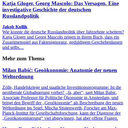
Katja Gloger, Georg Mascolo: Das Versagen. Eine
investigative Geschichte der deutschen
Russlandpolitik
Jakob Kullik
Wie konnte die deutsche Russlandpolitik über Jahrzehnte scheitern?
Katja Gloger und Georg Mascolo zeigen in ihrem Buch, dass ein
Zusammenspiel aus Faktenignoranz, geduldigem Geschehenlassen
und selbs…
Mehr zum Thema
Milan Babić: Geoökonomie: Anatomie der neuen
Weltordnung
Zölle, Handelskriege und staatliche Investitionsprogramme: Ist die
neoliberale Globalisierung vorbei? „Ja, aber“, sagt Milan Babic,
Associate Professor für Politische Ökonomie in Amsterdam, und
bringt den Begriff der „Geoökonomie“ als Beschreibung der neuen
Weltordnung ins Spiel. Mischa Stratenwerth, Forscher am Max-
Planck-Institut für Gesellschaftsforschung, kann der Diagnose der
„Geoökonomisierung“ viel abgewinnen, hat aber offene Fragen.