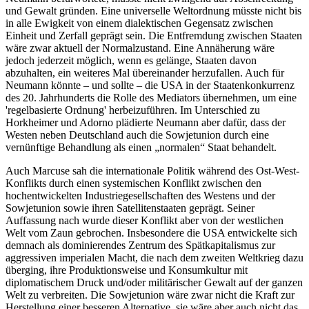
und Gewalt gründen. Eine universelle Weltordnung müsste nicht bis
in alle Ewigkeit von einem dialektischen Gegensatz zwischen
Einheit und Zerfall geprägt sein. Die Entfremdung zwischen Staaten
wäre zwar aktuell der Normalzustand. Eine Annäherung wäre
jedoch jederzeit möglich, wenn es gelänge, Staaten davon
abzuhalten, ein weiteres Mal übereinander herzufallen. Auch für
Neumann könnte – und sollte – die USA in der Staatenkonkurrenz
des 20. Jahrhunderts die Rolle des Mediators übernehmen, um eine
'regelbasierte Ordnung' herbeizuführen. Im Unterschied zu
Horkheimer und Adorno plädierte Neumann aber dafür, dass der
Westen neben Deutschland auch die Sowjetunion durch eine
vernünftige Behandlung als einen „normalen“ Staat behandelt.
Auch Marcuse sah die internationale Politik während des Ost-West-
Konflikts durch einen systemischen Konflikt zwischen den
hochentwickelten Industriegesellschaften des Westens und der
Sowjetunion sowie ihren Satellitenstaaten geprägt. Seiner
Auffassung nach wurde dieser Konflikt aber von der westlichen
Welt vom Zaun gebrochen. Insbesondere die USA entwickelte sich
demnach als dominierendes Zentrum des Spätkapitalismus zur
aggressiven imperialen Macht, die nach dem zweiten Weltkrieg dazu
überging, ihre Produktionsweise und Konsumkultur mit
diplomatischem Druck und/oder militärischer Gewalt auf der ganzen
Welt zu verbreiten. Die Sowjetunion wäre zwar nicht die Kraft zur
Herstellung einer besseren Alternative, sie wäre aber auch nicht das