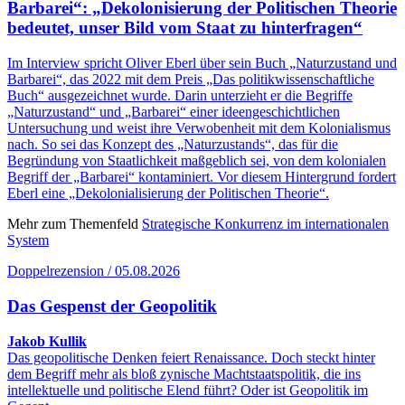
Barbarei“: „Dekolonisierung der Politischen Theorie
bedeutet, unser Bild vom Staat zu hinterfragen“
Im Interview spricht Oliver Eberl über sein Buch „Naturzustand und
Barbarei“, das 2022 mit dem Preis „Das politikwissenschaftliche
Buch“ ausgezeichnet wurde. Darin unterzieht er die Begriffe
„Naturzustand“ und „Barbarei“ einer ideengeschichtlichen
Untersuchung und weist ihre Verwobenheit mit dem Kolonialismus
nach. So sei das Konzept des „Naturzustands“, das für die
Begründung von Staatlichkeit maßgeblich sei, von dem kolonialen
Begriff der „Barbarei“ kontaminiert. Vor diesem Hintergrund fordert
Eberl eine „Dekolonialisierung der Politischen Theorie“.
Mehr zum Themenfeld
Strategische Konkurrenz im internationalen
System
Doppelrezension / 05.08.2026
Das Gespenst der Geopolitik
Jakob Kullik
Das geopolitische Denken feiert Renaissance. Doch steckt hinter
dem Begriff mehr als bloß zynische Machtstaatspolitik, die ins
intellektuelle und politische Elend führt? Oder ist Geopolitik im