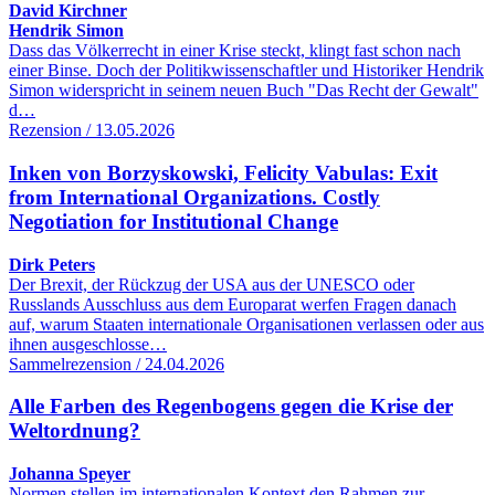
David Kirchner
Hendrik Simon
Dass das Völkerrecht in einer Krise steckt, klingt fast schon nach
einer Binse. Doch der Politikwissenschaftler und Historiker Hendrik
Simon widerspricht in seinem neuen Buch "Das Recht der Gewalt"
d…
Rezension / 13.05.2026
Inken von Borzyskowski, Felicity Vabulas: Exit
from International Organizations. Costly
Negotiation for Institutional Change
Dirk Peters
Der Brexit, der Rückzug der USA aus der UNESCO oder
Russlands Ausschluss aus dem Europarat werfen Fragen danach
auf, warum Staaten internationale Organisationen verlassen oder aus
ihnen ausgeschlosse…
Sammelrezension / 24.04.2026
Alle Farben des Regenbogens gegen die Krise der
Weltordnung?
Johanna Speyer
Normen stellen im internationalen Kontext den Rahmen zur