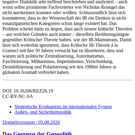
negative Dialektik sehr treffend beschrieben und analysiert – auch
wenn selbst prominente Fachvertreter wie Nicholas Rennger das
nicht anerkennen konnten oder wollten. Schlussendlich lässt sich
konstatieren, dass in der Wissenschaft der IB ein Denken in nicht-
emanzipatorischen Kategorien schon lange existiert hat. Das
Problem scheint darin zu liegen, dass auch neuere kritische Theorien
– aus welchen Gründen auch immer – dieselben Berührungsängste
gegenüber Kritischer Theorie haben, wie der IB-Mainstream. Damit
lässt sich weiterhin ignorieren, dass Kritische IB-Theorie á la
Gramsci seit fast 50 Jahren versucht hat zu illustrieren, dass und
warum sich politische Zentralisierung, Autoritarismus,
Faschisierung, Militarismus, Imperialismus, Verschuldung,
Destabilisierung und Polarisierung seit den 1980er Jahren in
globalem Ausmaß verbreitet haben.
DOI: 10.36206/REZ26.19
CC-BY-NC-SA
Strategische Konkurrenz im internationalen System
Außen- und Sicherheitspolitik
Doppelrezension / 05.08.2026
Das Gespenst der Geopolitik