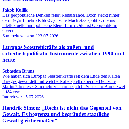
Jakob Kullik
Das geopolitische Denken feiert Renaissance. Doch steckt hinter
dem Begriff mehr als bloß zynische Machtstaatspolitik, die ins
intellektuelle und politische Elend führt? Oder ist Geopolitik im
Gegent…
Sammelrezension / 23.07.2026
Europas Seestreitkräfte als außen- und
sicherheitspolitische Instrumente zwischen 1990 und
heute
Sebastian Bruns
Wie haben sich Europas Seestreitkräfte seit dem Ende des Kalten
Krieges gewandelt und welche Rolle spielt dabei die Deutsche
Marine? In dieser Sammelrezension bespricht Sebastian Bruns zwei
2024 ersc…
Interview / 15.07.2026
Hendrik Simon: „Recht ist nicht das Gegenteil von
Gewalt. Es begrenzt und begründet staatliche
Gewalt gleichermaßen“