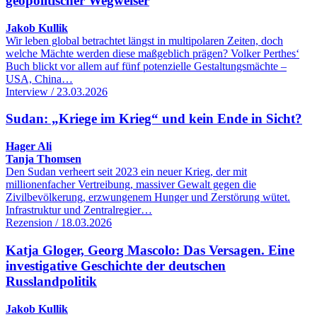
geopolitischer Wegweiser
Jakob Kullik
Wir leben global betrachtet längst in multipolaren Zeiten, doch
welche Mächte werden diese maßgeblich prägen? Volker Perthes‘
Buch blickt vor allem auf fünf potenzielle Gestaltungsmächte –
USA, China…
Interview / 23.03.2026
Sudan: „Kriege im Krieg“ und kein Ende in Sicht?
Hager Ali
Tanja Thomsen
Den Sudan verheert seit 2023 ein neuer Krieg, der mit
millionenfacher Vertreibung, massiver Gewalt gegen die
Zivilbevölkerung, erzwungenem Hunger und Zerstörung wütet.
Infrastruktur und Zentralregier…
Rezension / 18.03.2026
Katja Gloger, Georg Mascolo: Das Versagen. Eine
investigative Geschichte der deutschen
Russlandpolitik
Jakob Kullik