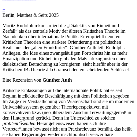
+
Berlin, Matthes & Seitz 2025
Moritz Rudolph rekonstruiert die „Dialektik von Einheit und
Zerfall“ als das zentrale Motiv der älteren Kritischen Theorie im
Nachdenken über internationale Politik. Er empfiehlt neueren
Kritischen Theorien eine stärkere Orientierung am politischen
Realismus der „alten Frankfurter“. Günther Auth teilt Rudolphs
Anliegen, die Idee eines zwangsläufigen Fortschritts hin zu mehr
Emanzipation und Einheit im globalen Maßstab zugunsten einer
dialektischen Betrachtung zu korrigieren, sieht hierfür aber in der
Kritischen IB-Theorie à la Gramsci den entscheidenden Schlüssel.
Eine Rezension von
Günther Auth
Kritische Einlassungen auf die internationale Politik hat es seit
Beginn intellektueller Beschäftigung mit dem Politischen gegeben.
Im Zuge der Verstaatlichung von Wissenschaft sind sie im modernen
Universitätssystem gegenüber Theorieperspektiven mit
konservativem bzw. (neo-)liberalem Zuschnitt erwartungsgemäß in
den Hintergrund gerückt. Denn im Unterschied zu solchen
problemlösenden
Herangehensweisen haben sich ihre
Vertreter*innen bewusst nicht um Praxisrelevanz bemüht, das heißt
sie haben Regierungen weder machtpolitisch verwertbare