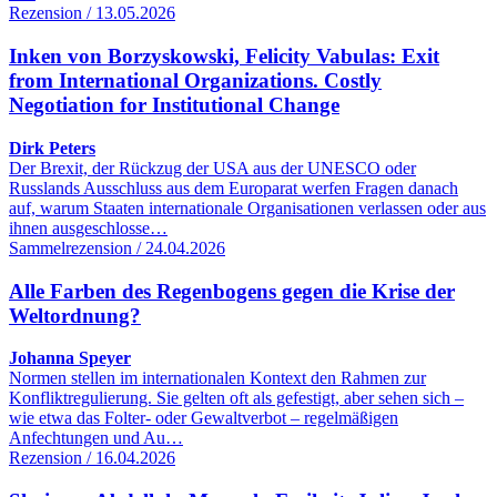
Rezension / 13.05.2026
Inken von Borzyskowski, Felicity Vabulas: Exit
from International Organizations. Costly
Negotiation for Institutional Change
Dirk Peters
Der Brexit, der Rückzug der USA aus der UNESCO oder
Russlands Ausschluss aus dem Europarat werfen Fragen danach
auf, warum Staaten internationale Organisationen verlassen oder aus
ihnen ausgeschlosse…
Sammelrezension / 24.04.2026
Alle Farben des Regenbogens gegen die Krise der
Weltordnung?
Johanna Speyer
Normen stellen im internationalen Kontext den Rahmen zur
Konfliktregulierung. Sie gelten oft als gefestigt, aber sehen sich –
wie etwa das Folter- oder Gewaltverbot – regelmäßigen
Anfechtungen und Au…
Rezension / 16.04.2026