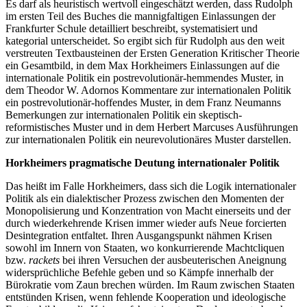
Es darf als heuristisch wertvoll eingeschätzt werden, dass Rudolph
im ersten Teil des Buches die mannigfaltigen Einlassungen der
Frankfurter Schule detailliert beschreibt, systematisiert und
kategorial unterscheidet. So ergibt sich für Rudolph aus den weit
verstreuten Textbausteinen der Ersten Generation Kritischer Theorie
ein Gesamtbild, in dem Max Horkheimers Einlassungen auf die
internationale Politik ein postrevolutionär-hemmendes Muster, in
dem Theodor W. Adornos Kommentare zur internationalen Politik
ein postrevolutionär-hoffendes Muster, in dem Franz Neumanns
Bemerkungen zur internationalen Politik ein skeptisch-
reformistisches Muster und in dem Herbert Marcuses Ausführungen
zur internationalen Politik ein neurevolutionäres Muster darstellen.
Horkheimers pragmatische Deutung internationaler Politik
Das heißt im Falle Horkheimers, dass sich die Logik internationaler
Politik als ein dialektischer Prozess zwischen den Momenten der
Monopolisierung und Konzentration von Macht einerseits und der
durch wiederkehrende Krisen immer wieder aufs Neue forcierten
Desintegration entfaltet. Ihren Ausgangspunkt nähmen Krisen
sowohl im Innern von Staaten, wo konkurrierende Machtcliquen
bzw.
rackets
bei ihren Versuchen der ausbeuterischen Aneignung
widersprüchliche Befehle geben und so Kämpfe innerhalb der
Bürokratie vom Zaun brechen würden. Im Raum zwischen Staaten
entstünden Krisen, wenn fehlende Kooperation und ideologische