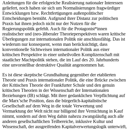
Anleitungen für die erfolgreiche Realisierung nationaler Interessen
geliefert, noch haben sie sich um Normalisierungen fragwürdiger
Entwicklungen bzw. Rechtfertigungen außenpolitischer
Entscheidungen bemüht. Aufgrund ihrer Distanz zur politischen
Praxis hat ihnen jedoch nicht nur der Nutzen für die
Regierungspolitik gefehlt. Auch für die Protagonist*innen
realistischer und (neo-)liberaler Theorieperspektiven waren kritische
Überlegungen zur internationalen Politik nie anschlussfähig. Das ist
wiederum nur konsequent, wenn man berücksichtigt, dass
konventionelle Sichtweisen internationaler Politik aus einer
kritischen Perspektive in einer unheilvollen Komplizenschaft mit
staatlicher Machtpolitik stehen, die im Lauf des 20. Jahrhunderts
eine unvorstellbar destruktive Qualität angenommen hat.
Es ist diese skeptische Grundhaltung gegenüber der etablierten
Theorie und Praxis internationaler Politik, die eine Brücke zwischen
der Kritischen Theorie der Frankfurter Schule und den genuin
kritischen Theorien in der Wissenschaft der Internationalen
Beziehungen (IB) schlägt. Mit ihrer gedanklichen Verpflichtung auf
die Marx’sche Position, dass die bürgerlich-kapitalistische
Gesellschaft auf dem Weg in die totale Verwertung und
Vermarktung der Welt nicht nur billigend ihre Vernichtung in Kauf
nimmt, sondern auf dem Weg dahin nahezu zwangsläufig auch alle
anderen gesellschaftlichen Teilbereiche, inklusive Kultur und
Wissenschaft, der ausgreifenden Kapitalverwertungslogik unterwirft,