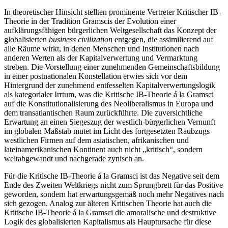
In theoretischer Hinsicht stellten prominente Vertreter Kritischer IB-
Theorie in der Tradition Gramscis der Evolution einer
aufklärungsfähigen bürgerlichen Weltgesellschaft das Konzept der
globalisierten
business civilization
entgegen, die assimilierend auf
alle Räume wirkt, in denen Menschen und Institutionen nach
anderen Werten als der Kapitalverwertung und Vermarktung
streben. Die Vorstellung einer zunehmenden Gemeinschaftsbildung
in einer postnationalen Konstellation erwies sich vor dem
Hintergrund der zunehmend entfesselten Kapitalverwertungslogik
als kategorialer Irrtum, was die Kritische IB-Theorie á la Gramsci
auf die Konstitutionalisierung des Neoliberalismus in Europa und
dem transatlantischen Raum zurückführte. Die zuversichtliche
Erwartung an einen Siegeszug der westlich-bürgerlichen Vernunft
im globalen Maßstab mutet im Licht des fortgesetzten Raubzugs
westlichen Firmen auf dem asiatischen, afrikanischen und
lateinamerikanischen Kontinent auch nicht „kritisch“, sondern
weltabgewandt und nachgerade zynisch an.
Für die Kritische IB-Theorie á la Gramsci ist das Negative seit dem
Ende des Zweiten Weltkriegs nicht zum Sprungbrett für das Positive
geworden, sondern hat erwartungsgemäß noch mehr Negatives nach
sich gezogen. Analog zur älteren Kritischen Theorie hat auch die
Kritische IB-Theorie á la Gramsci die amoralische und destruktive
Logik des globalisierten Kapitalismus als Hauptursache für diese