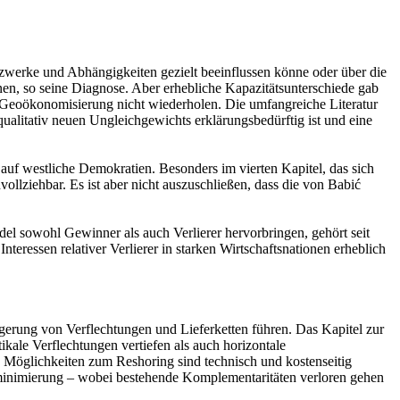
tzwerke und Abhängigkeiten gezielt beeinflussen könne oder über die
n, so seine Diagnose. Aber erhebliche Kapazitätsunterschiede gab
der Geoökonomisierung nicht wiederholen. Die umfangreiche Literatur
alitativ neuen Ungleichgewichts erklärungsbedürftig ist und eine
m auf westliche Demokratien. Besonders im vierten Kapitel, das sich
ollziehbar. Es ist aber nicht auszuschließen, dass die von Babić
l sowohl Gewinner als auch Verlierer hervorbringen, gehört seit
teressen relativer Verlierer in starken Wirtschaftsnationen erheblich
gerung von Verflechtungen und Lieferketten führen. Das Kapitel zur
kale Verflechtungen vertiefen als auch horizontale
. Möglichkeiten zum Reshoring sind technisch und kostenseitig
kominimierung – wobei bestehende Komplementaritäten verloren gehen