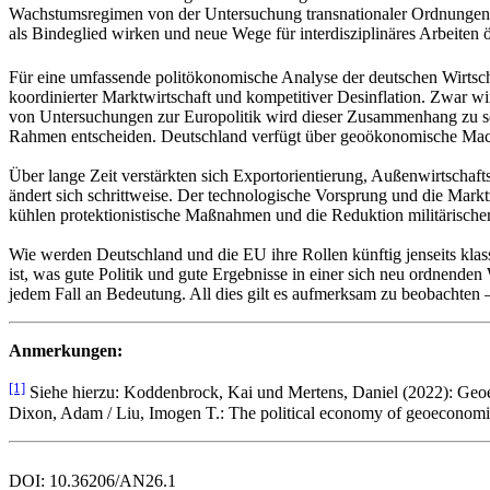
Wachstumsregimen von der Untersuchung transnationaler Ordnungen und
als Bindeglied wirken und neue Wege für interdisziplinäres Arbeiten 
Für eine umfassende politökonomische Analyse der deutschen Wirtscha
koordinierter Marktwirtschaft und kompetitiver Desinflation. Zwar
von Untersuchungen zur Europolitik wird dieser Zusammenhang zu selt
Rahmen entscheiden. Deutschland verfügt über geoökonomische Macht, 
Über lange Zeit verstärkten sich Exportorientierung, Außenwirtschafts
ändert sich schrittweise. Der technologische Vorsprung und die Mark
kühlen protektionistische Maßnahmen und die Reduktion militärische
Wie werden Deutschland und die EU ihre Rollen künftig jenseits kla
ist, was gute Politik und gute Ergebnisse in einer sich neu ordnenden
jedem Fall an Bedeutung. All dies gilt es aufmerksam zu beobachten –
Anmerkungen:
[1]
Siehe hierzu: Koddenbrock, Kai und Mertens, Daniel (2022): Geoe
Dixon, Adam / Liu, Imogen T.: The political economy of geoeconomi
DOI: 10.36206/AN26.1