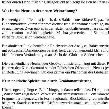
früher durch Depolitisierung ausgedrückt hat, zeigt sie sich heute in F
Was ist das Neue an der neuen Weltordnung?
Ein wenig verblüffend ist jedoch, dass Babić heute stärkere Kapazit
Binnenmarktstrukturen für protektionistische Maßnahmen verfüge, ha
es auch zuvor. Zwar gab es in der letzten Globalisierungsphase siche
zu internationalen Abhängigkeiten, Machtasymmetrien und Zentrum-Pe
vertiefte Diskussion verdient hätte.
Ein ähnlicher Punkt betrifft die Reichweite der Analyse. Babić entwi
mit politischen Dimensionen befasst, liegt der Schwerpunkt klar auf 
identifizierten Veränderungen aus Sicht des Globalen Südens eher al
Die vermeintliche Neuheit der Geoökonomisierung hängt mit dieser 
jeher zu den Kernerkenntnissen der Politischen Ökonomie. Neu ist jedo
an Bedeutung gewinnen. Ob dies primär ein Phänomen des Globalen No
Neue politische Spielräume durch Geoökonomisierung
Überzeugend gelingt es Babić hingegen darzustellen, dass Disruption
„Wirtschaft“ zeigt neben Verweisen auf infrastrukturelle Konfliktar
Fragmentierungen, etwa in Form regionaler Blockbildung, vorantreibe
begrenzt. Stattdessen werden Liefernetzwerke strategisch umgestalte
können.