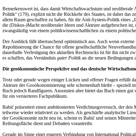
Bemerkenswert ist, dass damit Wirtschaftswachstum und neoliberale 
Politik“ (179), explizit nicht die Rückkehr des Staates, ist daher da
allem Raum geschaffen zu haben, für die Anti-System-Politik eines „f
die (Diskus-)Macht neoliberaler Ideen und Akteure aufgebrochen ist,
zwangsläufig von einem politikwissenschaftlichen zu einem politisch
Der Ausblick fällt überraschend optimistisch aus. Auch wenn externe 
Repolitisierung die Chance für offene gesellschaftliche Neuverhand
dauerhafte Verfestigung des aktuellen Rechtsrucks ist für ihn nicht
es schaffen, das Verständnis
guter Politik
an die neuen Bedingungen 
Die geoökonomische Perspektive und das deutsche Wirtschaftsm
Trotz oder gerade wegen einiger Lücken und offener Fragen erfüllt d
Akteure der Geoökonomisierung sehr schemenhaft bleibt – speziell 
Buch jedoch Randfiguren. Ansonsten aber bietet das Buch einen gut 
für ein versierteres Fachpublikum.
Babić präsentiert einen ambitionierten Verdichtungsversuch, der den
teilweise wieder relativiert zu werden. Als geschärfte analytische Li
der Geoökonomie nicht neu ist, scheint es Babić und seinen Mitstreite
Reibungsfläche dient und Debatten vorantreibt.
Gerade im Sinne einer engeren Verbindung von International Politic