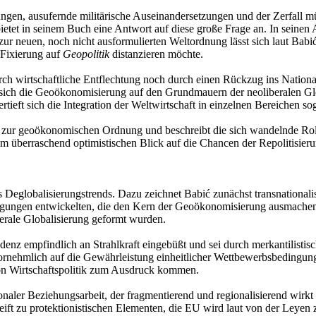
ngen, ausufernde militärische Auseinandersetzungen und der Zerfall m
ietet in seinem Buch eine Antwort auf diese große Frage an. In seinen 
r neuen, noch nicht ausformulierten Weltordnung lässt sich laut Babi
 Fixierung auf
Geopolitik
distanzieren möchte.
urch wirtschaftliche Entflechtung noch durch einen Rückzug ins Nationa
tet sich die Geoökonomisierung auf den Grundmauern der neoliberalen G
ertieft sich die Integration der Weltwirtschaft in einzelnen Bereichen sog
n zur geoökonomischen Ordnung und beschreibt die sich wandelnde Rol
m überraschend optimistischen Blick auf die Chancen der Repolitisierun
 Deglobalisierungstrends. Dazu zeichnet Babić zunächst transnational
wegungen entwickelten, die den Kern der Geoökonomisierung ausmachen
erale Globalisierung geformt wurden.
endenz empfindlich an Strahlkraft eingebüßt und sei durch merkantilist
vornehmlich auf die Gewährleistung einheitlicher Wettbewerbsbedingun
 von Wirtschaftspolitik zum Ausdruck kommen.
onaler Beziehungsarbeit, der fragmentierend und regionalisierend wirk
ift zu protektionistischen Elementen, die EU wird laut von der Leyen 