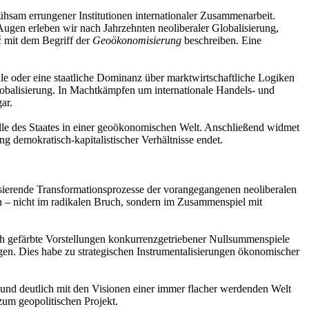
ühsam errungener Institutionen internationaler Zusammenarbeit.
Augen erleben wir nach Jahrzehnten neoliberaler Globalisierung,
ć mit dem Begriff der
Geoökonomisierung
beschreiben. Eine
le oder eine staatliche Dominanz über marktwirtschaftliche Logiken
lobalisierung. In Machtkämpfen um internationale Handels- und
ar.
le des Staates in einer geoökonomischen Welt. Anschließend widmet
g demokratisch-kapitalistischer Verhältnisse endet.
isierende Transformationsprozesse der vorangegangenen neoliberalen
 – nicht im radikalen Bruch, sondern im Zusammenspiel mit
isch gefärbte Vorstellungen konkurrenzgetriebener Nullsummenspiele
gen. Dies habe zu strategischen Instrumentalisierungen ökonomischer
t und deutlich mit den Visionen einer immer flacher werdenden Welt
zum geopolitischen Projekt.