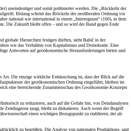
r) uneindeutiger und somit politisierter werden. Die „Rückkehr der
aufgreift. Bislang scheint das Bröckeln der neoliberalen Ordnung vor
ber national wie international in einem „Interregnum“ (160), in dem
nte. Die Zukunft bleibt offen – und so wird der Band gegen Ende
 globale Hierarchien festigen dürften, sieht Babić in der
ition wie das Verhältnis von Kapitalismus und Demokratie. Eine
agfähige Antworten auf geoökonomische Herausforderungen bieten und
rt. Die einzige wirkliche Enttäuschung ist, dass der Blick auf die
 Hauptakteure der geoökonomischen Ordnung eingeführt, bleiben im
 zugleich eine bereichernde Zusammenschau des Geoökonomie-Konzepts
nitorisch zu reduzieren, auch auf die Gefahr hin, von Detailanalysen
nde Zeitdiagnose taugt, bleibt zu diskutieren. Auch wenn der Begriff
itikwissenschaft einen wichtigen Bezugspunkt zu etablieren, der als
sdrücklich zu begrüßen. Die Analyse von nationalen Produktions- und