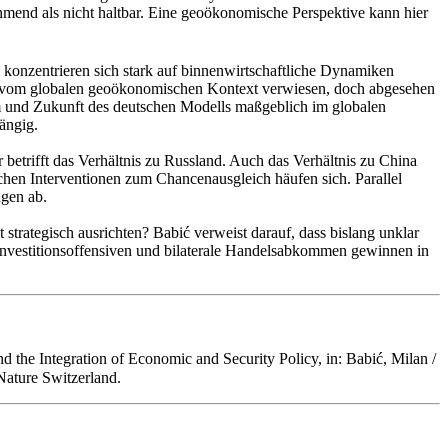
hmend als nicht haltbar. Eine geoökonomische Perspektive kann hier
konzentrieren sich stark auf binnenwirtschaftliche Dynamiken
mit vom globalen geoökonomischen Kontext verwiesen, doch abgesehen
um und Zukunft des deutschen Modells maßgeblich im globalen
ängig.
 betrifft das Verhältnis zu Russland. Auch das Verhältnis zu China
chen Interventionen zum Chancenausgleich häufen sich. Parallel
ngen ab.
rategisch ausrichten? Babić verweist darauf, dass bislang unklar
e, Investitionsoffensiven und bilaterale Handelsabkommen gewinnen in
he Integration of Economic and Security Policy, in: Babić, Milan /
Nature Switzerland.