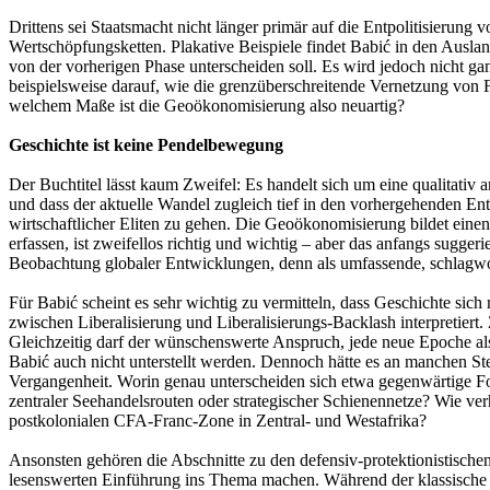
Drittens sei Staatsmacht nicht länger primär auf die Entpolitisierung v
Wertschöpfungsketten. Plakative Beispiele findet Babić in den Auslan
von der vorherigen Phase unterscheiden soll. Es wird jedoch nicht ga
beispielsweise darauf, wie die grenzüberschreitende Vernetzung von 
welchem Maße ist die Geoökonomisierung also neuartig?
Geschichte ist keine Pendelbewegung
Der Buchtitel lässt kaum Zweifel: Es handelt sich um eine qualitativ 
und dass der aktuelle Wandel zugleich tief in den vorhergehenden En
wirtschaftlicher Eliten zu gehen. Die Geoökonomisierung bildet einen
erfassen, ist zweifellos richtig und wichtig – aber das anfangs sugger
Beobachtung globaler Entwicklungen, denn als umfassende, schlagwo
Für Babić scheint es sehr wichtig zu vermitteln, dass Geschichte sic
zwischen Liberalisierung und Liberalisierungs-Backlash interpretiert.
Gleichzeitig darf der wünschenswerte Anspruch, jede neue Epoche als 
Babić auch nicht unterstellt werden. Dennoch hätte es an manchen Ste
Vergangenheit. Worin genau unterscheiden sich etwa gegenwärtige Fo
zentraler Seehandelsrouten oder strategischer Schienennetze? Wie v
postkolonialen CFA-Franc-Zone in Zentral- und Westafrika?
Ansonsten gehören die Abschnitte zu den defensiv-protektionistische
lesenswerten Einführung ins Thema machen. Während der klassische We