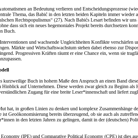
Automatismen an Bedeutung verlieren und Entscheidungsprozesse (wiede
s zentrale Thema, das Babić in den letzten beiden Kapiteln immer wieder 
alschen Rechtspopulismus“ (27). Nach Babićs Lesart befinden wir uns a
 ohne dass sich ein neues hegemoniales Projekt bereits durchsetzen kon
en Buch.
Interventionen und wachsende Ungleichheiten Konflikte verschärfen und
lungen. Märkte und Wirtschaftswachstum stehen dabei ebenso zur Dispos
 zwingend. Progressiven Kräften räumt er eine Chance ein, wenn sie tr
anzupassen.
odell
as kurzweilige Buch in hohem Maße den Anspruch an einen Band dieser A
im Hinblick auf Unternehmen. Diese werden zwar gleich zu Beginn als
verständlichen Zugang für eine breite Leser*innenschaft und liefert
 Mut hat, in großen Linien zu denken und komplexe Zusammenhänge defi
nse ist Geoökonomisierung bereits überzeugend, ob sie auch als zutreffe
r*innen in den letzten Jahren zu gelingen, damit in der (deutschen) Pol
al Economy (IPE) und Comparative Political Economy (CPE) ist dies au