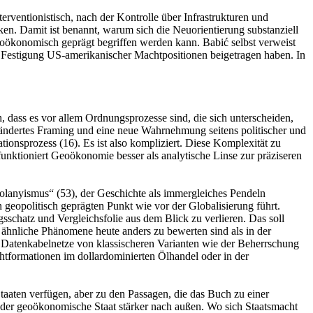
nterventionistisch, nach der Kontrolle über Infrastrukturen und
ken. Damit ist benannt, warum sich die Neuorientierung substanziell
 geoökonomisch geprägt begriffen werden kann. Babić selbst verweist
r Festigung US-amerikanischer Machtpositionen beigetragen haben. In
h, dass es vor allem Ordnungsprozesse sind, die sich unterscheiden,
erändertes Framing und eine neue Wahrnehmung seitens politischer und
ionsprozess (16). Es ist also kompliziert. Diese Komplexität zu
 funktioniert Geoökonomie besser als analytische Linse zur präziseren
 Polanyismus“ (53), der Geschichte als immergleiches Pendeln
n geopolitisch geprägten Punkt wie vor der Globalisierung führt.
sschatz und Vergleichsfolie aus dem Blick zu verlieren. Das soll
h ähnliche Phänomene heute anders zu bewerten sind als in der
 Datenkabelnetze von klassischeren Varianten wie der Beherrschung
htformationen im dollardominierten Ölhandel oder in der
aaten verfügen, aber zu den Passagen, die das Buch zu einer
h der geoökonomische Staat stärker nach außen. Wo sich Staatsmacht