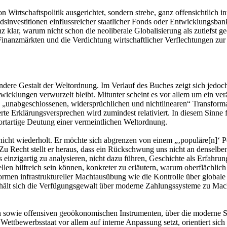
on Wirtschaftspolitik ausgerichtet, sondern strebe, ganz offensichtlich i
dsinvestitionen einflussreicher staatlicher Fonds oder Entwicklungsban
nz klar, warum nicht schon die neoliberale Globalisierung als zutiefst
Finanzmärkten und die Verdichtung wirtschaftlicher Verflechtungen zu
andere Gestalt der Weltordnung. Im Verlauf des Buches zeigt sich jedoc
twicklungen verwurzelt bleibt. Mitunter scheint es vor allem um ein v
 „unabgeschlossenen, widersprüchlichen und nichtlinearen“ Transformat
ierte Erklärungsversprechen wird zumindest relativiert. In diesem Sinne
rtartige Deutung einer vermeintlichen Weltordnung.
h nicht wiederholt. Er möchte sich abgrenzen von einem „‚populäre[n]‘
 Zu Recht stellt er heraus, dass ein Rückschwung uns nicht an denselbe
einzigartig zu analysieren, nicht dazu führen, Geschichte als Erfahrung
llen hilfreich sein können, konkreter zu erläutern, warum oberflächlic
rmen infrastruktureller Machtausübung wie die Kontrolle über globale
erhält sich die Verfügungsgewalt über moderne Zahlungssysteme zu Mac
n sowie offensiven geoökonomischen Instrumenten, über die moderne St
ttbewerbsstaat vor allem auf interne Anpassung setzt, orientiert sic