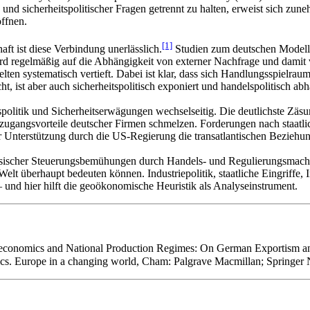
 sicherheitspolitischer Fragen getrennt zu halten, erweist sich zune
öffnen.
[1]
ft ist diese Verbindung unerlässlich.
Studien zum deutschen Modell 
 wird regelmäßig auf die Abhängigkeit von externer Nachfrage und da
en systematisch vertieft. Dabei ist klar, dass sich Handlungsspielra
ist aber auch sicherheitspolitisch exponiert und handelspolitisch abh
politik und Sicherheitserwägungen wechselseitig. Die deutlichste Zäsur
tzugangsvorteile deutscher Firmen schmelzen. Forderungen nach staatli
r Unterstützung durch die US-Regierung die transatlantischen Beziehu
ssischer Steuerungsbemühungen durch Handels- und Regulierungsmacht st
 Welt überhaupt bedeuten können. Industriepolitik, staatliche Eingriff
 und hier hilft die geoökonomische Heuristik als Analyseinstrument.
conomics and National Production Regimes: On German Exportism and t
cs. Europe in a changing world, Cham: Palgrave Macmillan; Springer 