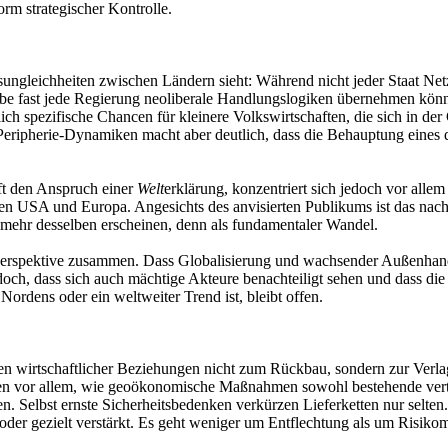
orm strategischer Kontrolle.
ätsungleichheiten zwischen Ländern sieht: Während nicht jeder Staat Ne
be fast jede Regierung neoliberale Handlungslogiken übernehmen könne
rlich spezifische Chancen für kleinere Volkswirtschaften, die sich in 
ripherie-Dynamiken macht aber deutlich, dass die Behauptung eines qu
rft den Anspruch einer
Welt
erklärung, konzentriert sich jedoch vor alle
den USA und Europa. Angesichts des anvisierten Publikums ist das nachv
s mehr desselben erscheinen, denn als fundamentaler Wandel.
Perspektive zusammen. Dass Globalisierung und wachsender Außenhande
ch, dass sich auch mächtige Akteure benachteiligt sehen und dass die In
rdens oder ein weltweiter Trend ist, bleibt offen.
en wirtschaftlicher Beziehungen nicht zum Rückbau, sondern zur Verla
enen vor allem, wie geoökonomische Maßnahmen sowohl bestehende verti
n. Selbst ernste Sicherheitsbedenken verkürzen Lieferketten nur selten
t oder gezielt verstärkt. Es geht weniger um Entflechtung als um Risi