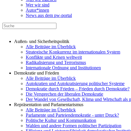
Wer wir sind
Autor*innen
News aus dem pw-portal
Außen- und Sicherheitspolitik
Alle Beiträge im Überblick
Strategische Konkurrenz im internationalen System
Konflikte und Krisen weltweit
Radikalisierung und Terrorismus
Internationale Ordnung und Institutionen
Demokratie und Frieden
Alle Beiträge im Überblick
Autokratien und Autokratisierung politischer Systeme
Demokratie durch Frieden – Frieden durch Demokratie?
Die Versprechen der liberalen Demokratie
Der Wandel von Gesellschaft, Klima und Wirtschaft als 
Repräsentation und Parlamentarismus
Alle Beiträge im Überblick
Parlamente und Parteiendemokratie - unter Druck?
Politische Kultur und Kommunikation
Wahlen und andere Formen politischer Partizipation
Effizienz und Leistungsfähigkeit demokratischer Institut