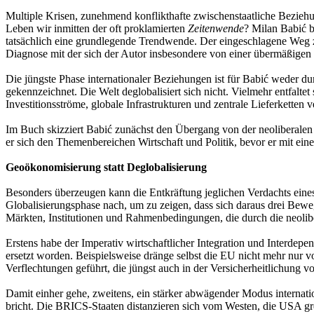
Multiple Krisen, zunehmend konflikthafte zwischenstaatliche Beziehu
Leben wir inmitten der oft proklamierten
Zeitenwende
? Milan Babić b
tatsächlich eine grundlegende Trendwende. Der eingeschlagene Weg zu
Diagnose mit der sich der Autor insbesondere von einer übermäßigen
Die jüngste Phase internationaler Beziehungen ist für Babić weder d
gekennzeichnet. Die Welt deglobalisiert sich nicht. Vielmehr entfal
Investitionsströme, globale Infrastrukturen und zentrale Lieferketten v
Im Buch skizziert Babić zunächst den Übergang von der neoliberale
er sich den Themenbereichen Wirtschaft und Politik, bevor er mit eine
Geoökonomisierung statt Deglobalisierung
Besonders überzeugen kann die Entkräftung jeglichen Verdachts eines
Globalisierungsphase nach, um zu zeigen, dass sich daraus drei Be
Märkten, Institutionen und Rahmenbedingungen, die durch die neolib
Erstens habe der Imperativ wirtschaftlicher Integration und Interdep
ersetzt worden. Beispielsweise dränge selbst die EU nicht mehr nur 
Verflechtungen geführt, die jüngst auch in der Versicherheitlichung
Damit einher gehe, zweitens, ein stärker abwägender Modus internati
bricht. Die BRICS-Staaten distanzieren sich vom Westen, die USA gre