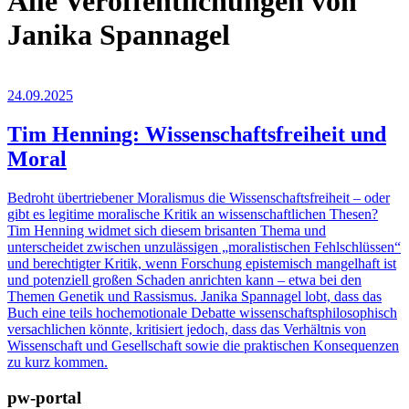
Alle Veröffentlichungen von
Janika Spannagel
24.09.2025
Tim Henning: Wissenschaftsfreiheit und
Moral
Bedroht übertriebener Moralismus die Wissenschaftsfreiheit – oder
gibt es legitime moralische Kritik an wissenschaftlichen Thesen?
Tim Henning widmet sich diesem brisanten Thema und
unterscheidet zwischen unzulässigen „moralistischen Fehlschlüssen“
und berechtigter Kritik, wenn Forschung epistemisch mangelhaft ist
und potenziell großen Schaden anrichten kann – etwa bei den
Themen Genetik und Rassismus. Janika Spannagel lobt, dass das
Buch eine teils hochemotionale Debatte wissenschaftsphilosophisch
versachlichen könnte, kritisiert jedoch, dass das Verhältnis von
Wissenschaft und Gesellschaft sowie die praktischen Konsequenzen
zu kurz kommen.
pw-portal