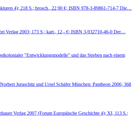
rukturen 4); 218 S.; brosch., 22,90 €; ISBN 978-3-89861-714-7 Die…
ibri Verlag 2003; 173 S.; kart., 12,- €; ISBN 3-932710-46-0 Der…
ostkolonialer "Entwicklungsmodelle" und das Streben nach einem
 Norbert Juraschitz und Ursel Schäfer München: Pantheon 2006; 368
bauer Verlag 2007 (Forum Europäische Geschichte 4); XI, 113 S.;