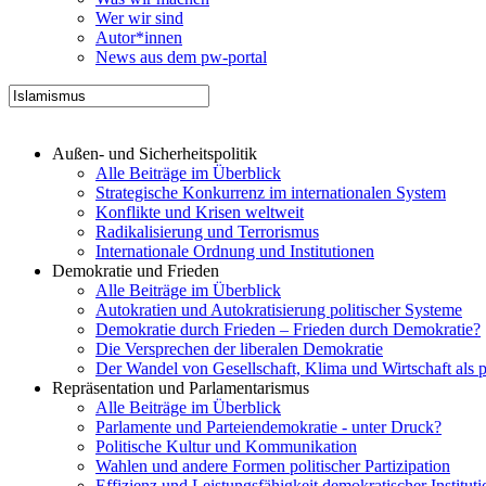
Wer wir sind
Autor*innen
News aus dem pw-portal
Außen- und Sicherheitspolitik
Alle Beiträge im Überblick
Strategische Konkurrenz im internationalen System
Konflikte und Krisen weltweit
Radikalisierung und Terrorismus
Internationale Ordnung und Institutionen
Demokratie und Frieden
Alle Beiträge im Überblick
Autokratien und Autokratisierung politischer Systeme
Demokratie durch Frieden – Frieden durch Demokratie?
Die Versprechen der liberalen Demokratie
Der Wandel von Gesellschaft, Klima und Wirtschaft als 
Repräsentation und Parlamentarismus
Alle Beiträge im Überblick
Parlamente und Parteiendemokratie - unter Druck?
Politische Kultur und Kommunikation
Wahlen und andere Formen politischer Partizipation
Effizienz und Leistungsfähigkeit demokratischer Institut