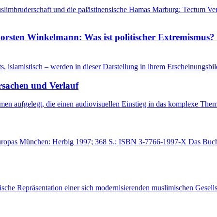
uslimbruderschaft und die palästinensische Hamas Marburg: Tectum Ve
rsten Winkelmann: Was ist politischer Extremismus?
s, islamistisch – werden in dieser Darstellung in ihrem Erscheinungsbi
rsachen und Verlauf
ilmen aufgelegt, die einen audiovisuellen Einstieg in das komplexe T
opas München: Herbig 1997; 368 S.; ISBN 3-7766-1997-X Das Buch vers
lische Repräsentation einer sich modernisierenden muslimischen Gesells