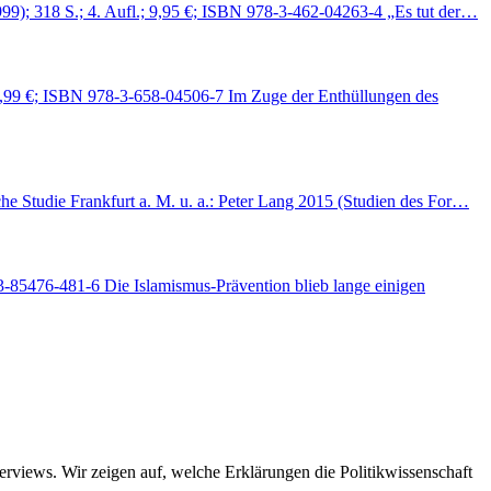
99); 318 S.; 4. Aufl.; 9,95 €; ISBN 978-3-462-04263-4 „Es tut der…
24,99 €; ISBN 978-3-658-04506-7 Im Zuge der Enthüllungen des
he Studie Frankfurt a. M. u. a.: Peter Lang 2015 (Studien des For…
3-85476-481-6 Die Islamismus‑Prävention blieb lange einigen
views. Wir zeigen auf, welche Erklärungen die Politikwissenschaft