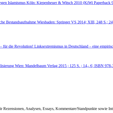
 gegen Islamismus Köln: Kiepenheuer & Witsch 2010 (KiWi Paperback 9
ische Bestandsaufnahme Wiesbaden: Springer VS 2014; XIII, 248 S.; 
 für die Revolution! Linksextremismus in Deutschland – eine empirisc
lisierung Wien: Mandelbaum Verlag 2015 ; 125 S. ; 14,- €; ISBN 978-
r Rezensionen, Analysen, Essays, Kommentare/Standpunkte sowie Inter