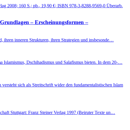
rlag 2008; 160 S.; pb., 19,90 €; ISBN 978-3-8288-9569-0 Überarb.
 Grundlagen – Erscheinungsformen –
ld, ihren inneren Strukturen, ihren Strategien und insbesonde…
hema Islamismus, Dschihadismus und Salafismus bieten. In dem 20-…
teht sich als Streitschrift wider den fundamentalistischen Islam
chaft Stuttgart: Franz Steiner Verlag 1997 (Beiruter Texte un…