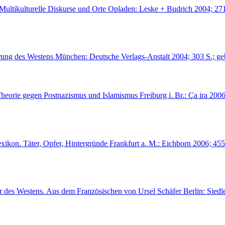
Multikulturelle Diskurse und Orte Opladen: Leske + Budrich 2004; 27
derung des Westens München: Deutsche Verlags-Anstalt 2004; 303 S.; 
Theorie gegen Postnazismus und Islamismus Freiburg i. Br.: Ça ira 2
ikon. Täter, Opfer, Hintergründe Frankfurt a. M.: Eichborn 2006; 45
ümer des Westens. Aus dem Französischen von Ursel Schäfer Berlin: Si