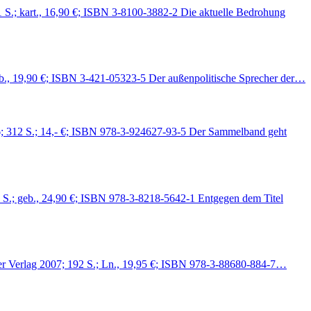
1 S.; kart., 16,90 €; ISBN 3-8100-3882-2 Die aktuelle Bedrohung
geb., 19,90 €; ISBN 3-421-05323-5 Der außenpolitische Sprecher der…
006; 312 S.; 14,- €; ISBN 978-3-924627-93-5 Der Sammelband geht
5 S.; geb., 24,90 €; ISBN 978-3-8218-5642-1 Entgegen dem Titel
edler Verlag 2007; 192 S.; Ln., 19,95 €; ISBN 978-3-88680-884-7…