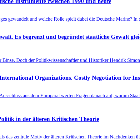
itische Instrumente zwischen 1990 und heute
ieges gewandelt und welche Rolle spielt dabei die Deutsche Marine? I
ewalt. Es begrenzt und begründet staatliche Gewalt gl
einer Binse. Doch der Politikwissenschaftler und Historiker Hendrik S
International Organizations. Costly Negotiation for In
schluss aus dem Europarat werfen Fragen danach auf, warum Staaten 
litik in der älteren Kritischen Theorie
 als das zentrale Motiv der älteren Kritischen Theorie im Nachdenken üb