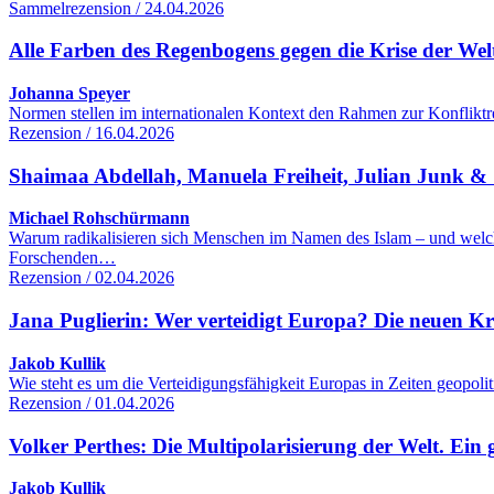
Sammelrezension / 24.04.2026
Alle Farben des Regenbogens gegen die Krise der We
Johanna Speyer
Normen stellen im internationalen Kontext den Rahmen zur Konfliktre
Rezension / 16.04.2026
Shaimaa Abdellah, Manuela Freiheit, Julian Junk & S
Michael Rohschürmann
Warum radikalisieren sich Menschen im Namen des Islam – und welc
Forschenden…
Rezension / 02.04.2026
Jana Puglierin: Wer verteidigt Europa? Die neuen K
Jakob Kullik
Wie steht es um die Verteidigungsfähigkeit Europas in Zeiten geopol
Rezension / 01.04.2026
Volker Perthes: Die Multipolarisierung der Welt. Ein 
Jakob Kullik