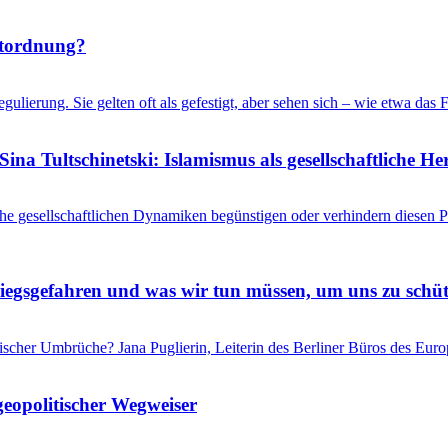
ltordnung?
gulierung. Sie gelten oft als gefestigt, aber sehen sich – wie etwa d
ina Tultschinetski: Islamismus als gesellschaftliche 
he gesellschaftlichen Dynamiken begünstigen oder verhindern diesen
riegsgefahren und was wir tun müssen, um uns zu schü
itischer Umbrüche? Jana Puglierin, Leiterin des Berliner Büros des Eu
geopolitischer Wegweiser