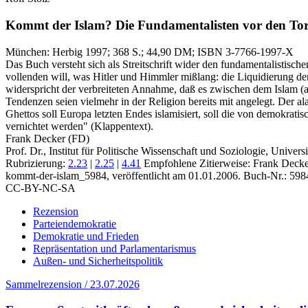
Kommt der Islam?
Die Fundamentalisten vor den To
München:
Herbig
1997
; 368 S.
; 44,90 DM
; ISBN 3-7766-1997-X
Das Buch versteht sich als Streitschrift wider den fundamentalistisch
vollenden will, was Hitler und Himmler mißlang: die Liquidierung der 
widerspricht der verbreiteten Annahme, daß es zwischen dem Islam (als
Tendenzen seien vielmehr in der Religion bereits mit angelegt. Der 
Ghettos soll Europa letzten Endes islamisiert, soll die von demokratisc
vernichtet werden" (Klappentext).
Frank Decker (FD)
Prof. Dr., Institut für Politische Wissenschaft und Soziologie, Univers
Rubrizierung:
2.23
|
2.25
|
4.41
Empfohlene Zitierweise: Frank Decker
kommt-der-islam_5984, veröffentlicht am 01.01.2006.
Buch-Nr.: 598
CC-BY-NC-SA
Rezension
Parteiendemokratie
Demokratie und Frieden
Repräsentation und Parlamentarismus
Außen- und Sicherheitspolitik
Sammelrezension / 23.07.2026