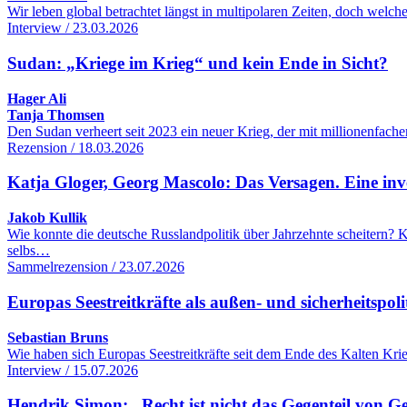
Wir leben global betrachtet längst in multipolaren Zeiten, doch wel
Interview / 23.03.2026
Sudan: „Kriege im Krieg“ und kein Ende in Sicht?
Hager Ali
Tanja Thomsen
Den Sudan verheert seit 2023 ein neuer Krieg, der mit millionenfac
Rezension / 18.03.2026
Katja Gloger, Georg Mascolo: Das Versagen. Eine inve
Jakob Kullik
Wie konnte die deutsche Russlandpolitik über Jahrzehnte scheitern
selbs…
Sammelrezension / 23.07.2026
Europas Seestreitkräfte als außen- und sicherheitspol
Sebastian Bruns
Wie haben sich Europas Seestreitkräfte seit dem Ende des Kalten Kr
Interview / 15.07.2026
Hendrik Simon: „Recht ist nicht das Gegenteil von G