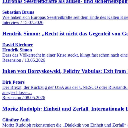
Europas Seestreitkräfte als außen- und sicherheitspol
Sebastian Bruns
Wie haben sich Europas Seestreitkräfte seit dem Ende des Kalten Kr
Interview / 15.07.2026
Hendrik Simon: „Recht ist nicht das Gegenteil von G
David Kirchner
Hendrik Simon
Dass das Völkerrecht in einer Krise steckt, klingt fast schon nach 
Rezension / 13.05.2026
Inken von Borzyskowski, Felicity Vabulas: Exit from 
Dirk Peters
Der Brexit, der Rückzug der USA aus der UNESCO oder Russlands Aus
ausgeschlosse…
Rezension / 08.05.2026
Moritz Rudolph: Einheit und Zerfall. Internationale Po
Günther Auth
Moritz Rudolph rekonstruiert die „Dialektik von Einheit und Zerfall“