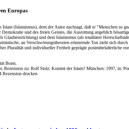
ren Europas
en Islam (Islamismus), dem der Autor nachsagt, daß er "Menschen so gna
Demokratie und des freien Geistes, die Ausrottung angeblich bösartiger
 Glaubensrichtung) und dem Islamismus (als totalitärer Herrschaftsideolo
alarmistische, an Verschwörungstheorien erinnernde Ton zieht sich dur
her Pluralität und individueller Freiheit geprägte postmittelalterliche 
ität Bonn.
, Rezension zu: Rolf Stolz
: Kommt der Islam? München: 1997, in: Port
4
Rezension drucken