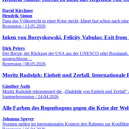
David Kirchner
Hendrik Simon
Dass das Völkerrecht in einer Krise steckt, klingt fast schon nach 
Rezension / 13.05.2026
Inken von Borzyskowski, Felicity Vabulas: Exit from 
Dirk Peters
Der Brexit, der Rückzug der USA aus der UNESCO oder Russlands Aus
ausgeschlosse…
Rezension / 08.05.2026
Moritz Rudolph: Einheit und Zerfall. Internationale Po
Günther Auth
Moritz Rudolph rekonstruiert die „Dialektik von Einheit und Zerfall“
Sammelrezension / 24.04.2026
Alle Farben des Regenbogens gegen die Krise der We
Johanna Speyer
Normen stellen im internationalen Kontext den Rahmen zur Konfliktre