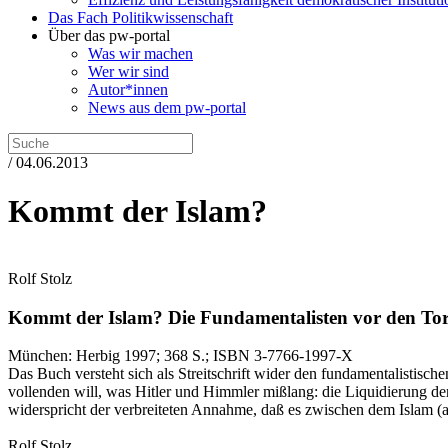
Das Fach Politikwissenschaft
Über das pw-portal
Was wir machen
Wer wir sind
Autor*innen
News aus dem pw-portal
/ 04.06.2013
Kommt der Islam?
Rolf Stolz
Kommt der Islam?
Die Fundamentalisten vor den To
München:
Herbig
1997
; 368 S.
; ISBN 3-7766-1997-X
Das Buch versteht sich als Streitschrift wider den fundamentalistisch
vollenden will, was Hitler und Himmler mißlang: die Liquidierung der 
widerspricht der verbreiteten Annahme, daß es zwischen dem Islam (a
Rolf Stolz