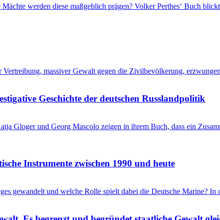
che Mächte werden diese maßgeblich prägen? Volker Perthes‘ Buch blic
her Vertreibung, massiver Gewalt gegen die Zivilbevölkerung, erzwung
stigative Geschichte der deutschen Russlandpolitik
? Katja Gloger und Georg Mascolo zeigen in ihrem Buch, dass ein Zus
itische Instrumente zwischen 1990 und heute
ieges gewandelt und welche Rolle spielt dabei die Deutsche Marine? I
ewalt. Es begrenzt und begründet staatliche Gewalt gl