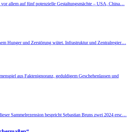
kt vor allem auf fünf potenzielle Gestaltungsmächte – USA, China…
enem Hunger und Zerstörung wütet. Infrastruktur und Zentralregier…
ammenspiel aus Faktenignoranz, geduldigem Geschehenlassen und
n dieser Sammelrezension bespricht Sebastian Bruns zwei 2024 ersc…
eichermaßen“