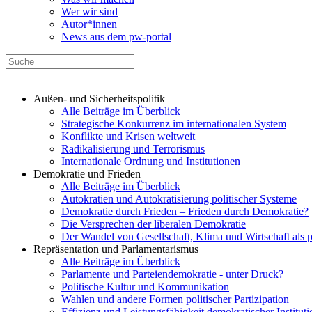
Wer wir sind
Autor*innen
News aus dem pw-portal
Außen- und Sicherheitspolitik
Alle Beiträge im Überblick
Strategische Konkurrenz im internationalen System
Konflikte und Krisen weltweit
Radikalisierung und Terrorismus
Internationale Ordnung und Institutionen
Demokratie und Frieden
Alle Beiträge im Überblick
Autokratien und Autokratisierung politischer Systeme
Demokratie durch Frieden – Frieden durch Demokratie?
Die Versprechen der liberalen Demokratie
Der Wandel von Gesellschaft, Klima und Wirtschaft als 
Repräsentation und Parlamentarismus
Alle Beiträge im Überblick
Parlamente und Parteiendemokratie - unter Druck?
Politische Kultur und Kommunikation
Wahlen und andere Formen politischer Partizipation
Effizienz und Leistungsfähigkeit demokratischer Institut