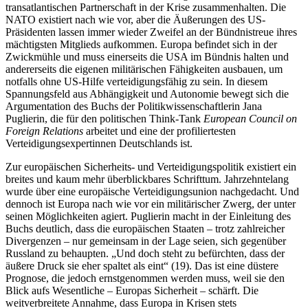
transatlantischen Partnerschaft in der Krise zusammenhalten. Die
NATO existiert nach wie vor, aber die Äußerungen des US-
Präsidenten lassen immer wieder Zweifel an der Bündnistreue ihres
mächtigsten Mitglieds aufkommen. Europa befindet sich in der
Zwickmühle und muss einerseits die USA im Bündnis halten und
andererseits die eigenen militärischen Fähigkeiten ausbauen, um
notfalls ohne US-Hilfe verteidigungsfähig zu sein. In diesem
Spannungsfeld aus Abhängigkeit und Autonomie bewegt sich die
Argumentation des Buchs der Politikwissenschaftlerin Jana
Puglierin, die für den politischen Think-Tank
European Council on
Foreign Relations
arbeitet und eine der profiliertesten
Verteidigungsexpertinnen Deutschlands ist.
Zur europäischen Sicherheits- und Verteidigungspolitik existiert ein
breites und kaum mehr überblickbares Schrifttum. Jahrzehntelang
wurde über eine europäische Verteidigungsunion nachgedacht. Und
dennoch ist Europa nach wie vor ein militärischer Zwerg, der unter
seinen Möglichkeiten agiert. Puglierin macht in der Einleitung des
Buchs deutlich, dass die europäischen Staaten – trotz zahlreicher
Divergenzen – nur gemeinsam in der Lage seien, sich gegenüber
Russland zu behaupten. „Und doch steht zu befürchten, dass der
äußere Druck sie eher spaltet als eint“ (19). Das ist eine düstere
Prognose, die jedoch ernstgenommen werden muss, weil sie den
Blick aufs Wesentliche – Europas Sicherheit – schärft. Die
weitverbreitete Annahme, dass Europa in Krisen stets