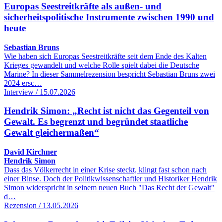
Europas Seestreitkräfte als außen- und
sicherheitspolitische Instrumente zwischen 1990 und
heute
Sebastian Bruns
Wie haben sich Europas Seestreitkräfte seit dem Ende des Kalten
Krieges gewandelt und welche Rolle spielt dabei die Deutsche
Marine? In dieser Sammelrezension bespricht Sebastian Bruns zwei
2024 ersc…
Interview / 15.07.2026
Hendrik Simon: „Recht ist nicht das Gegenteil von
Gewalt. Es begrenzt und begründet staatliche
Gewalt gleichermaßen“
David Kirchner
Hendrik Simon
Dass das Völkerrecht in einer Krise steckt, klingt fast schon nach
einer Binse. Doch der Politikwissenschaftler und Historiker Hendrik
Simon widerspricht in seinem neuen Buch "Das Recht der Gewalt"
d…
Rezension / 13.05.2026