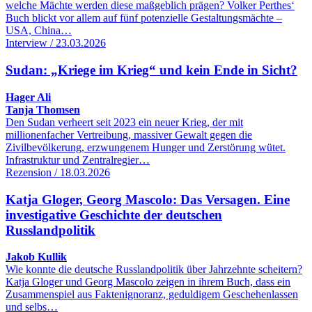
welche Mächte werden diese maßgeblich prägen? Volker Perthes‘
Buch blickt vor allem auf fünf potenzielle Gestaltungsmächte –
USA, China…
Interview / 23.03.2026
Sudan: „Kriege im Krieg“ und kein Ende in Sicht?
Hager Ali
Tanja Thomsen
Den Sudan verheert seit 2023 ein neuer Krieg, der mit
millionenfacher Vertreibung, massiver Gewalt gegen die
Zivilbevölkerung, erzwungenem Hunger und Zerstörung wütet.
Infrastruktur und Zentralregier…
Rezension / 18.03.2026
Katja Gloger, Georg Mascolo: Das Versagen. Eine
investigative Geschichte der deutschen
Russlandpolitik
Jakob Kullik
Wie konnte die deutsche Russlandpolitik über Jahrzehnte scheitern?
Katja Gloger und Georg Mascolo zeigen in ihrem Buch, dass ein
Zusammenspiel aus Faktenignoranz, geduldigem Geschehenlassen
und selbs…