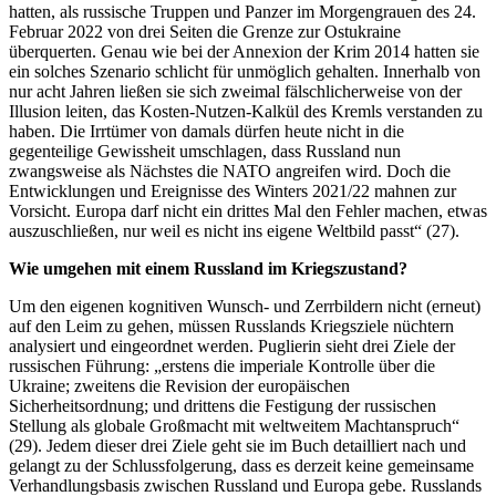
hatten, als russische Truppen und Panzer im Morgengrauen des 24.
Februar 2022 von drei Seiten die Grenze zur Ostukraine
überquerten. Genau wie bei der Annexion der Krim 2014 hatten sie
ein solches Szenario schlicht für unmöglich gehalten. Innerhalb von
nur acht Jahren ließen sie sich zweimal fälschlicherweise von der
Illusion leiten, das Kosten-Nutzen-Kalkül des Kremls verstanden zu
haben. Die Irrtümer von damals dürfen heute nicht in die
gegenteilige Gewissheit umschlagen, dass Russland nun
zwangsweise als Nächstes die NATO angreifen wird. Doch die
Entwicklungen und Ereignisse des Winters 2021/22 mahnen zur
Vorsicht. Europa darf nicht ein drittes Mal den Fehler machen, etwas
auszuschließen, nur weil es nicht ins eigene Weltbild passt“ (27).
Wie umgehen mit einem Russland im Kriegszustand?
Um den eigenen kognitiven Wunsch- und Zerrbildern nicht (erneut)
auf den Leim zu gehen, müssen Russlands Kriegsziele nüchtern
analysiert und eingeordnet werden. Puglierin sieht drei Ziele der
russischen Führung: „erstens die imperiale Kontrolle über die
Ukraine; zweitens die Revision der europäischen
Sicherheitsordnung; und drittens die Festigung der russischen
Stellung als globale Großmacht mit weltweitem Machtanspruch“
(29). Jedem dieser drei Ziele geht sie im Buch detailliert nach und
gelangt zu der Schlussfolgerung, dass es derzeit keine gemeinsame
Verhandlungsbasis zwischen Russland und Europa gebe. Russlands