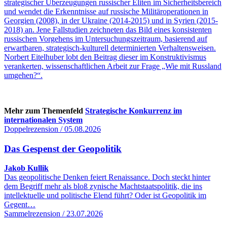
strategischer Überzeugungen russischer Eliten im Sicherheitsbereich
und wendet die Erkenntnisse auf russische Militäroperationen in
Georgien (2008), in der Ukraine (2014-2015) und in Syrien (2015-
2018) an. Jene Fallstudien zeichneten das Bild eines konsistenten
russischen Vorgehens im Untersuchungszeitraum, basierend auf
erwartbaren, strategisch-kulturell determinierten Verhaltensweisen.
Norbert Eitelhuber lobt den Beitrag dieser im Konstruktivismus
verankerten, wissenschaftlichen Arbeit zur Frage „Wie mit Russland
umgehen?“.
Mehr zum Themenfeld
Strategische Konkurrenz im
internationalen System
Doppelrezension / 05.08.2026
Das Gespenst der Geopolitik
Jakob Kullik
Das geopolitische Denken feiert Renaissance. Doch steckt hinter
dem Begriff mehr als bloß zynische Machtstaatspolitik, die ins
intellektuelle und politische Elend führt? Oder ist Geopolitik im
Gegent…
Sammelrezension / 23.07.2026