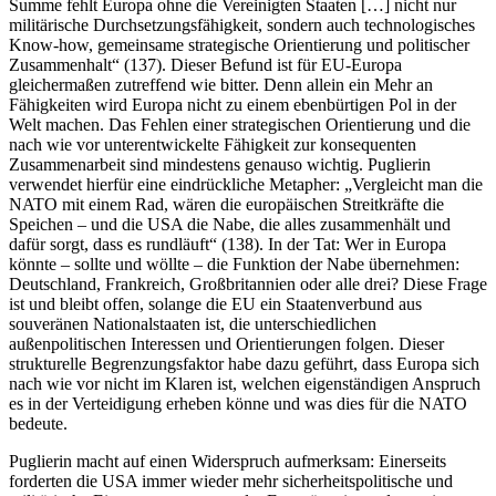
Summe fehlt Europa ohne die Vereinigten Staaten […] nicht nur
militärische Durchsetzungsfähigkeit, sondern auch technologisches
Know-how, gemeinsame strategische Orientierung und politischer
Zusammenhalt“ (137). Dieser Befund ist für EU-Europa
gleichermaßen zutreffend wie bitter. Denn allein ein Mehr an
Fähigkeiten wird Europa nicht zu einem ebenbürtigen Pol in der
Welt machen. Das Fehlen einer strategischen Orientierung und die
nach wie vor unterentwickelte Fähigkeit zur konsequenten
Zusammenarbeit sind mindestens genauso wichtig. Puglierin
verwendet hierfür eine eindrückliche Metapher: „Vergleicht man die
NATO mit einem Rad, wären die europäischen Streitkräfte die
Speichen – und die USA die Nabe, die alles zusammenhält und
dafür sorgt, dass es rundläuft“ (138). In der Tat: Wer in Europa
könnte – sollte und wöllte – die Funktion der Nabe übernehmen:
Deutschland, Frankreich, Großbritannien oder alle drei? Diese Frage
ist und bleibt offen, solange die EU ein Staatenverbund aus
souveränen Nationalstaaten ist, die unterschiedlichen
außenpolitischen Interessen und Orientierungen folgen. Dieser
strukturelle Begrenzungsfaktor habe dazu geführt, dass Europa sich
nach wie vor nicht im Klaren ist, welchen eigenständigen Anspruch
es in der Verteidigung erheben könne und was dies für die NATO
bedeute.
Puglierin macht auf einen Widerspruch aufmerksam: Einerseits
forderten die USA immer wieder mehr sicherheitspolitische und