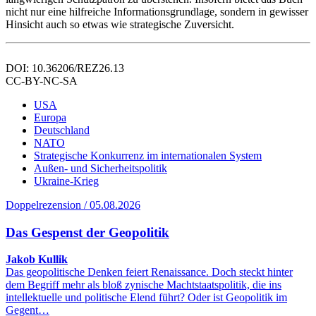
nicht nur eine hilfreiche Informationsgrundlage, sondern in gewisser
Hinsicht auch so etwas wie strategische Zuversicht.
DOI: 10.36206/REZ26.13
CC-BY-NC-SA
USA
Europa
Deutschland
NATO
Strategische Konkurrenz im internationalen System
Außen- und Sicherheitspolitik
Ukraine-Krieg
Doppelrezension / 05.08.2026
Das Gespenst der Geopolitik
Jakob Kullik
Das geopolitische Denken feiert Renaissance. Doch steckt hinter
dem Begriff mehr als bloß zynische Machtstaatspolitik, die ins
intellektuelle und politische Elend führt? Oder ist Geopolitik im
Gegent…