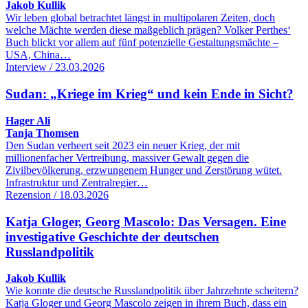
Jakob Kullik
Wir leben global betrachtet längst in multipolaren Zeiten, doch
welche Mächte werden diese maßgeblich prägen? Volker Perthes‘
Buch blickt vor allem auf fünf potenzielle Gestaltungsmächte –
USA, China…
Interview / 23.03.2026
Sudan: „Kriege im Krieg“ und kein Ende in Sicht?
Hager Ali
Tanja Thomsen
Den Sudan verheert seit 2023 ein neuer Krieg, der mit
millionenfacher Vertreibung, massiver Gewalt gegen die
Zivilbevölkerung, erzwungenem Hunger und Zerstörung wütet.
Infrastruktur und Zentralregier…
Rezension / 18.03.2026
Katja Gloger, Georg Mascolo: Das Versagen. Eine
investigative Geschichte der deutschen
Russlandpolitik
Jakob Kullik
Wie konnte die deutsche Russlandpolitik über Jahrzehnte scheitern?
Katja Gloger und Georg Mascolo zeigen in ihrem Buch, dass ein