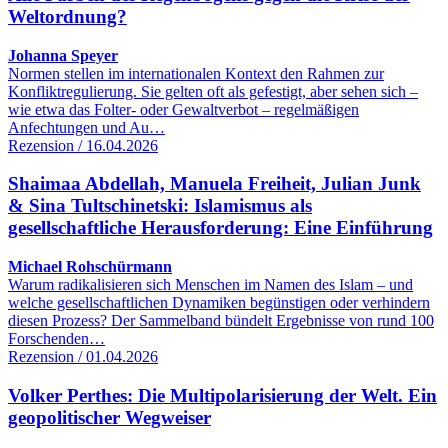
Weltordnung?
Johanna Speyer
Normen stellen im internationalen Kontext den Rahmen zur
Konfliktregulierung. Sie gelten oft als gefestigt, aber sehen sich –
wie etwa das Folter- oder Gewaltverbot – regelmäßigen
Anfechtungen und Au…
Rezension / 16.04.2026
Shaimaa Abdellah, Manuela Freiheit, Julian Junk
& Sina Tultschinetski: Islamismus als
gesellschaftliche Herausforderung: Eine Einführung
Michael Rohschürmann
Warum radikalisieren sich Menschen im Namen des Islam – und
welche gesellschaftlichen Dynamiken begünstigen oder verhindern
diesen Prozess? Der Sammelband bündelt Ergebnisse von rund 100
Forschenden…
Rezension / 01.04.2026
Volker Perthes: Die Multipolarisierung der Welt. Ein
geopolitischer Wegweiser