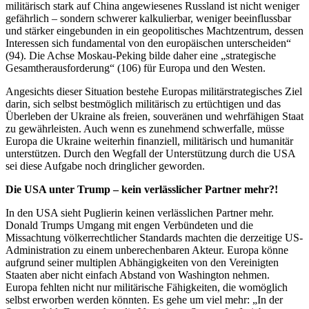
militärisch stark auf China angewiesenes Russland ist nicht weniger
gefährlich – sondern schwerer kalkulierbar, weniger beeinflussbar
und stärker eingebunden in ein geopolitisches Machtzentrum, dessen
Interessen sich fundamental von den europäischen unterscheiden“
(94). Die Achse Moskau-Peking bilde daher eine „strategische
Gesamtherausforderung“ (106) für Europa und den Westen.
Angesichts dieser Situation bestehe Europas militärstrategisches Ziel
darin, sich selbst bestmöglich militärisch zu ertüchtigen und das
Überleben der Ukraine als freien, souveränen und wehrfähigen Staat
zu gewährleisten. Auch wenn es zunehmend schwerfalle, müsse
Europa die Ukraine weiterhin finanziell, militärisch und humanitär
unterstützen. Durch den Wegfall der Unterstützung durch die USA
sei diese Aufgabe noch dringlicher geworden.
Die USA unter Trump – kein verlässlicher Partner mehr?!
In den USA sieht Puglierin keinen verlässlichen Partner mehr.
Donald Trumps Umgang mit engen Verbündeten und die
Missachtung völkerrechtlicher Standards machten die derzeitige US-
Administration zu einem unberechenbaren Akteur. Europa könne
aufgrund seiner multiplen Abhängigkeiten von den Vereinigten
Staaten aber nicht einfach Abstand von Washington nehmen.
Europa fehlten nicht nur militärische Fähigkeiten, die womöglich
selbst erworben werden könnten. Es gehe um viel mehr: „In der