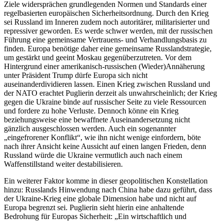
Ziele widersprächen grundlegenden Normen und Standards einer
regelbasierten europäischen Sicherheitsordnung. Durch den Krieg
sei Russland im Inneren zudem noch autoritärer, militarisierter und
repressiver geworden. Es werde schwer werden, mit der russischen
Führung eine gemeinsame Vertrauens- und Verhandlungsbasis zu
finden. Europa benötige daher eine gemeinsame Russlandstrategie,
um gestärkt und geeint Moskau gegenüberzutreten. Vor dem
Hintergrund einer amerikanisch-russischen (Wieder)Annäherung
unter Präsident Trump dürfe Europa sich nicht
auseinanderdividieren lassen. Einen Krieg zwischen Russland und
der NATO erachtet Puglierin derzeit als unwahrscheinlich; der Krieg
gegen die Ukraine binde auf russischer Seite zu viele Ressourcen
und fordere zu hohe Verluste. Dennoch könne ein Krieg
beziehungsweise eine bewaffnete Auseinandersetzung nicht
gänzlich ausgeschlossen werden. Auch ein sogenannter
„eingefrorener Konflikt“, wie ihn nicht wenige einfordern, böte
nach ihrer Ansicht keine Aussicht auf einen langen Frieden, denn
Russland würde die Ukraine vermutlich auch nach einem
Waffenstillstand weiter destabilisieren.
Ein weiterer Faktor komme in dieser geopolitischen Konstellation
hinzu: Russlands Hinwendung nach China habe dazu geführt, dass
der Ukraine-Krieg eine globale Dimension habe und nicht auf
Europa begrenzt sei. Puglierin sieht hierin eine anhaltende
Bedrohung für Europas Sicherheit: „Ein wirtschaftlich und