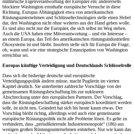
militärische Eigenverantwortung der Europäer ein; andererseits
blockiere Washington ernsthafte europäische Versuche in diese
Richtung. Europas Abhängigkeit etwa von amerikanischen
Rüstungsunternehmen und Schlüsseltechnologien stelle einen Hebel
dar, den Washington nicht ohne weiteres aus der Hand geben wolle.
Es sind also nicht nur die Europäer, die sich selbst im Weg stehen.
Auch die USA haben eine Mitverantwortung – und ein Interesse –
an einem Europa, das Teil des amerikanischen rüstungsindustriellen
Ökosystems ist und bleibt. Insofern stelle sich für Europa die Frage,
ob, wann und wie eine strategische Emanzipation von Washington
erreichbar sei.
Europas künftige Verteidigung und Deutschlands Schlüsselrolle
Dass sich die bisherige deutsche und europäische
Verteidigungspolitik ändern müsse, macht Puglierin im vierten
Kapitel deutlich. Sie unterbreitet zahlreiche Vorschläge von der
gemeinsamen Rüstungsbeschaffung bis zur nuklearen
Abschreckung unter den europäischen Partnern. Der Vorschlag,
dass die Rüstungsbeschaffung stärker europäisch koordiniert werden
solle, ist nicht neu. Geändert hat sich bis heute kaum etwas. Der
Vorschlag bleibt richtig, allerdings wird auch eine gemeinsame
europäische Rüstungspolitik nicht alle Probleme lösen. Es gelte zu
verhindern, dass „preisdiktierende Industriemonopole“ (186) aus
wenigen großen Rüstungsunternehmen entstehen. Nur wie kann das