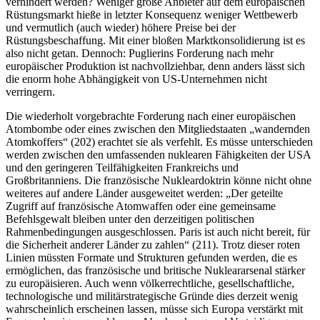
verhindert werden? Weniger große Anbieter auf dem europäischen
Rüstungsmarkt hieße in letzter Konsequenz weniger Wettbewerb
und vermutlich (auch wieder) höhere Preise bei der
Rüstungsbeschaffung. Mit einer bloßen Marktkonsolidierung ist es
also nicht getan. Dennoch: Puglierins Forderung nach mehr
europäischer Produktion ist nachvollziehbar, denn anders lässt sich
die enorm hohe Abhängigkeit von US-Unternehmen nicht
verringern.
Die wiederholt vorgebrachte Forderung nach einer europäischen
Atombombe oder eines zwischen den Mitgliedstaaten „wandernden
Atomkoffers“ (202) erachtet sie als verfehlt. Es müsse unterschieden
werden zwischen den umfassenden nuklearen Fähigkeiten der USA
und den geringeren Teilfähigkeiten Frankreichs und
Großbritanniens. Die französische Nukleardoktrin könne nicht ohne
weiteres auf andere Länder ausgeweitet werden: „Der geteilte
Zugriff auf französische Atomwaffen oder eine gemeinsame
Befehlsgewalt bleiben unter den derzeitigen politischen
Rahmenbedingungen ausgeschlossen. Paris ist auch nicht bereit, für
die Sicherheit anderer Länder zu zahlen“ (211). Trotz dieser roten
Linien müssten Formate und Strukturen gefunden werden, die es
ermöglichen, das französische und britische Nukleararsenal stärker
zu europäisieren. Auch wenn völkerrechtliche, gesellschaftliche,
technologische und militärstrategische Gründe dies derzeit wenig
wahrscheinlich erscheinen lassen, müsse sich Europa verstärkt mit