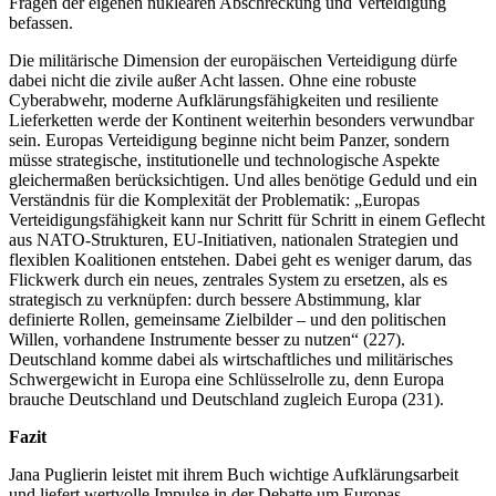
Fragen der eigenen nuklearen Abschreckung und Verteidigung
befassen.
Die militärische Dimension der europäischen Verteidigung dürfe
dabei nicht die zivile außer Acht lassen. Ohne eine robuste
Cyberabwehr, moderne Aufklärungsfähigkeiten und resiliente
Lieferketten werde der Kontinent weiterhin besonders verwundbar
sein. Europas Verteidigung beginne nicht beim Panzer, sondern
müsse strategische, institutionelle und technologische Aspekte
gleichermaßen berücksichtigen. Und alles benötige Geduld und ein
Verständnis für die Komplexität der Problematik: „Europas
Verteidigungsfähigkeit kann nur Schritt für Schritt in einem Geflecht
aus NATO-Strukturen, EU-Initiativen, nationalen Strategien und
flexiblen Koalitionen entstehen. Dabei geht es weniger darum, das
Flickwerk durch ein neues, zentrales System zu ersetzen, als es
strategisch zu verknüpfen: durch bessere Abstimmung, klar
definierte Rollen, gemeinsame Zielbilder – und den politischen
Willen, vorhandene Instrumente besser zu nutzen“ (227).
Deutschland komme dabei als wirtschaftliches und militärisches
Schwergewicht in Europa eine Schlüsselrolle zu, denn Europa
brauche Deutschland und Deutschland zugleich Europa (231).
Fazit
Jana Puglierin leistet mit ihrem Buch wichtige Aufklärungsarbeit
und liefert wertvolle Impulse in der Debatte um Europas