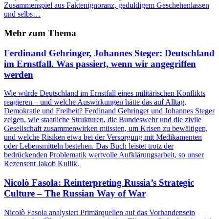
Zusammenspiel aus Faktenignoranz, geduldigem Geschehenlassen
und selbs…
Mehr zum Thema
Ferdinand Gehringer, Johannes Steger: Deutschland
im Ernstfall. Was passiert, wenn wir angegriffen
werden
Wie würde Deutschland im Ernstfall eines militärischen Konflikts
reagieren – und welche Auswirkungen hätte das auf Alltag,
Demokratie und Freiheit? Ferdinand Gehringer und Johannes Steger
zeigen, wie staatliche Strukturen, die Bundeswehr und die zivile
Gesellschaft zusammenwirken müssten, um Krisen zu bewältigen,
und welche Risiken etwa bei der Versorgung mit Medikamenten
oder Lebensmitteln bestehen. Das Buch leistet trotz der
bedrückenden Problematik wertvolle Aufklärungsarbeit, so unser
Rezensent Jakob Kullik.
Nicolò Fasola: Reinterpreting Russia’s Strategic
Culture – The Russian Way of War
Nicolò Fasola analysiert Primärquellen auf das Vorhandensein