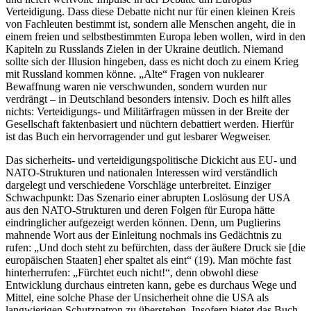
Verteidigung. Dass diese Debatte nicht nur für einen kleinen Kreis
von Fachleuten bestimmt ist, sondern alle Menschen angeht, die in
einem freien und selbstbestimmten Europa leben wollen, wird in den
Kapiteln zu Russlands Zielen in der Ukraine deutlich. Niemand
sollte sich der Illusion hingeben, dass es nicht doch zu einem Krieg
mit Russland kommen könne. „Alte“ Fragen von nuklearer
Bewaffnung waren nie verschwunden, sondern wurden nur
verdrängt – in Deutschland besonders intensiv. Doch es hilft alles
nichts: Verteidigungs- und Militärfragen müssen in der Breite der
Gesellschaft faktenbasiert und nüchtern debattiert werden. Hierfür
ist das Buch ein hervorragender und gut lesbarer Wegweiser.
Das sicherheits- und verteidigungspolitische Dickicht aus EU- und
NATO-Strukturen und nationalen Interessen wird verständlich
dargelegt und verschiedene Vorschläge unterbreitet. Einziger
Schwachpunkt: Das Szenario einer abrupten Loslösung der USA
aus den NATO-Strukturen und deren Folgen für Europa hätte
eindringlicher aufgezeigt werden können. Denn, um Puglierins
mahnende Wort aus der Einleitung nochmals ins Gedächtnis zu
rufen: „Und doch steht zu befürchten, dass der äußere Druck sie [die
europäischen Staaten] eher spaltet als eint“ (19). Man möchte fast
hinterherrufen: „Fürchtet euch nicht!“, denn obwohl diese
Entwicklung durchaus eintreten kann, gebe es durchaus Wege und
Mittel, eine solche Phase der Unsicherheit ohne die USA als
langwierigen Schutzpatron zu überstehen. Insofern bietet das Buch