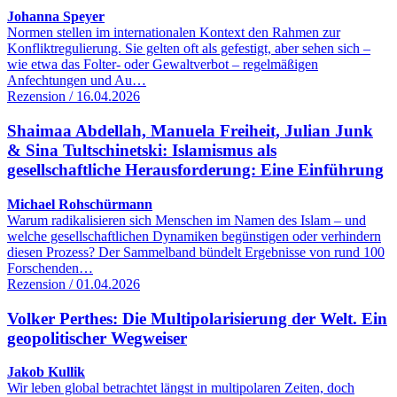
Johanna Speyer
Normen stellen im internationalen Kontext den Rahmen zur
Konfliktregulierung. Sie gelten oft als gefestigt, aber sehen sich –
wie etwa das Folter- oder Gewaltverbot – regelmäßigen
Anfechtungen und Au…
Rezension / 16.04.2026
Shaimaa Abdellah, Manuela Freiheit, Julian Junk
& Sina Tultschinetski: Islamismus als
gesellschaftliche Herausforderung: Eine Einführung
Michael Rohschürmann
Warum radikalisieren sich Menschen im Namen des Islam – und
welche gesellschaftlichen Dynamiken begünstigen oder verhindern
diesen Prozess? Der Sammelband bündelt Ergebnisse von rund 100
Forschenden…
Rezension / 01.04.2026
Volker Perthes: Die Multipolarisierung der Welt. Ein
geopolitischer Wegweiser
Jakob Kullik
Wir leben global betrachtet längst in multipolaren Zeiten, doch