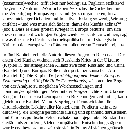
(zusammen)wachse, trifft eben nur bedingt zu. Puglierin stellt zwei
Fragen ins Zentrum: „Warum haben Versuche, die Sicherheit und
die Verteidigung Europas eigenständiger zu organisieren, trotz
jahrzehntelanger Debatten und Initiativen bislang so wenig Wirkung
entfaltet – und was muss sich ändern, damit das künftig gelingt?“
(ebd.). Dass es eines großen Krieges in Europa bedurfte, um sich
diesen immanent wichtigen Fragen wieder verstärkt zu widmen, sagt
etwas über die Reife der sicherheitspolitischen und strategischen
Kultur in den europäischen Ländern, allen voran Deutschland, aus.
In fünf Kapiteln geht die Autorin diesen Fragen im Buch nach. Die
ersten drei Kapitel widmen sich Russlands Krieg in der Ukraine
(Kapitel I), der strategischen Allianz zwischen Russland und China
(Kapitel II) und Europas Rolle in der postamerikanischen Ära
(Kapitel III). Die Kapitel IV (
Verteidigung neu denken: Europas
Zeitenwende
) und V (
Die Rolle Deutschlands
) schlagen den Bogen
von der Analyse zu möglichen Weichenstellungen und
Handlungsempfehlungen. Wer mit der Vorgeschichte zum Ukraine-
Krieg und den russisch-europäischen Beziehungen vertraut ist, kann
gleich in die Kapitel IV und V springen. Dennoch lohnt die
chronologische Lektüre aller Kapitel, denn Puglierin gelingt es
durchweg, die Ereignisgeschichte flüssig und spannend darzustellen
und Europas politische Fehleinschätzungen gegenüber Russland ins
Gedächtnis zu rufen: „Vielen europäischen Entscheidungsträgern
wurde erst bewusst, wie sehr sie sich in Putins Absichten getäuscht