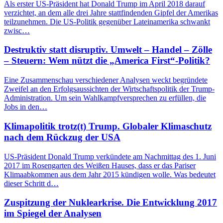
Als erster US-Präsident hat Donald Trump im April 2018 darauf
verzichtet, an dem alle drei Jahre stattfindenden Gipfel der Amerikas
teilzunehmen. Die US-Politik gegenüber Lateinamerika schwankt
zwisc…
Destruktiv statt disruptiv. Umwelt – Handel – Zölle
– Steuern: Wem nützt die „America First“-Politik?
Eine Zusammenschau verschiedener Analysen weckt begründete
Zweifel an den Erfolgsaussichten der Wirtschaftspolitik der Trump-
Administration. Um sein Wahlkampfversprechen zu erfüllen, die
Jobs in den…
Klimapolitik trotz(t) Trump. Globaler Klimaschutz
nach dem Rückzug der USA
US-Präsident Donald Trump verkündete am Nachmittag des 1. Juni
2017 im Rosengarten des Weißen Hauses, dass er das Pariser
Klimaabkommen aus dem Jahr 2015 kündigen wolle. Was bedeutet
dieser Schritt d…
Zuspitzung der Nuklearkrise. Die Entwicklung 2017
im Spiegel der Analysen