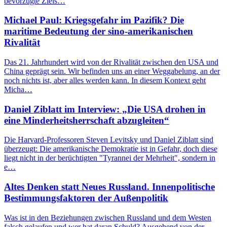
bevorzugte Ziels…
Michael Paul: Kriegsgefahr im Pazifik? Die
maritime Bedeutung der sino-amerikanischen
Rivalität
Das 21. Jahrhundert wird von der Rivalität zwischen den USA und
China geprägt sein. Wir befinden uns an einer Weggabelung, an der
noch nichts ist, aber alles werden kann. In diesem Kontext geht
Micha…
Daniel Ziblatt im Interview: „Die USA drohen in
eine Minderheitsherrschaft abzugleiten“
Die Harvard-Professoren Steven Levitsky und Daniel Ziblatt sind
überzeugt: Die amerikanische Demokratie ist in Gefahr, doch diese
liegt nicht in der berüchtigten "Tyrannei der Mehrheit", sondern in
e…
Altes Denken statt Neues Russland. Innenpolitische
Bestimmungsfaktoren der Außenpolitik
Was ist in den Beziehungen zwischen Russland und dem Westen
falsch gelaufen und wer hat daran Schuld? Ausgehend von der