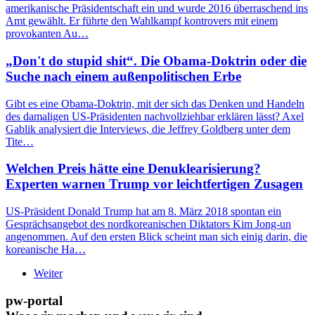
amerikanische Präsidentschaft ein und wurde 2016 überraschend ins
Amt gewählt. Er führte den Wahlkampf kontrovers mit einem
provokanten Au…
„Don't do stupid shit“. Die Obama-Doktrin oder die
Suche nach einem außenpolitischen Erbe
Gibt es eine Obama-Doktrin, mit der sich das Denken und Handeln
des damaligen US-Präsidenten nachvollziehbar erklären lässt? Axel
Gablik analysiert die Interviews, die Jeffrey Goldberg unter dem
Tite…
Welchen Preis hätte eine Denuklearisierung?
Experten warnen Trump vor leichtfertigen Zusagen
US-Präsident Donald Trump hat am 8. März 2018 spontan ein
Gesprächsangebot des nordkoreanischen Diktators Kim Jong-un
angenommen. Auf den ersten Blick scheint man sich einig darin, die
koreanische Ha…
Weiter
pw-portal