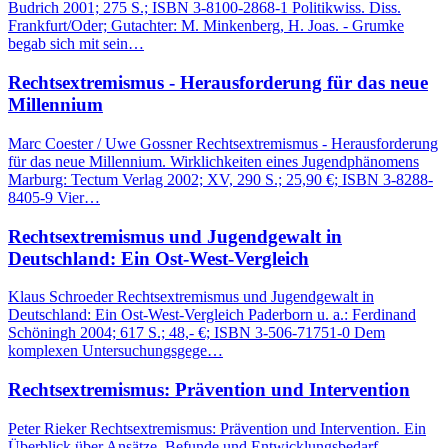
Budrich 2001; 275 S.; ISBN 3-8100-2868-1 Politikwiss. Diss.
Frankfurt/Oder; Gutachter: M. Minkenberg, H. Joas. - Grumke
begab sich mit sein…
Rechtsextremismus - Herausforderung für das neue
Millennium
Marc Coester / Uwe Gossner Rechtsextremismus - Herausforderung
für das neue Millennium. Wirklichkeiten eines Jugendphänomens
Marburg: Tectum Verlag 2002; XV, 290 S.; 25,90 €; ISBN 3-8288-
8405-9 Vier…
Rechtsextremismus und Jugendgewalt in
Deutschland: Ein Ost-West-Vergleich
Klaus Schroeder Rechtsextremismus und Jugendgewalt in
Deutschland: Ein Ost-West-Vergleich Paderborn u. a.: Ferdinand
Schöningh 2004; 617 S.; 48,- €; ISBN 3-506-71751-0 Dem
komplexen Untersuchungsgege…
Rechtsextremismus: Prävention und Intervention
Peter Rieker Rechtsextremismus: Prävention und Intervention. Ein
Überblick über Ansätze, Befunde und Entwicklungsbedarf