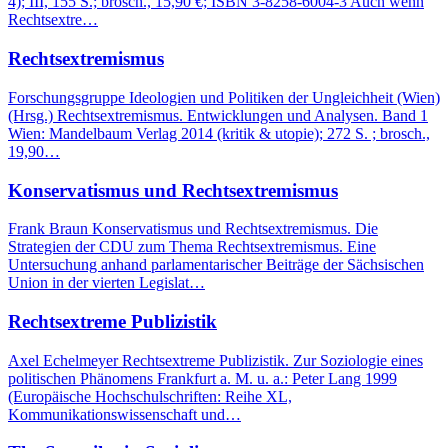
4); III, 155 S.; brosch., 15,90 €; ISBN 3-8258-6004-3 Auch wenn
Rechtsextre…
Rechtsextremismus
Forschungsgruppe Ideologien und Politiken der Ungleichheit (Wien)
(Hrsg.) Rechtsextremismus. Entwicklungen und Analysen. Band 1
Wien: Mandelbaum Verlag 2014 (kritik & utopie); 272 S. ; brosch.,
19,90…
Konservatismus und Rechtsextremismus
Frank Braun Konservatismus und Rechtsextremismus. Die
Strategien der CDU zum Thema Rechtsextremismus. Eine
Untersuchung anhand parlamentarischer Beiträge der Sächsischen
Union in der vierten Legislat…
Rechtsextreme Publizistik
Axel Echelmeyer Rechtsextreme Publizistik. Zur Soziologie eines
politischen Phänomens Frankfurt a. M. u. a.: Peter Lang 1999
(Europäische Hochschulschriften: Reihe XL,
Kommunikationswissenschaft und…