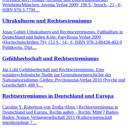
Weinheim/München: Juventa Verlag 2009; 196 S.; brosch., 21,- €;
ISBN 978-3-7799…
Ultrakulturen und Rechtsextremismus
Jonas Gabler Ultrakulturen und Rechtsextremismus. Fußballfans in
Deutschland und Italien Köln: PapyRossa Verlag 2009
(Hochschulschriften 79); 153 S.; 14,- €; ISBN 978-3-89438-402-9
Politikwiss. Dipl…
Gefühlserbschaft und Rechtsextremismus
Jan Lohl Gefühlserbschaft und Rechtsextremismus. Eine
sozialpsychologische Studie zur Generationengeschichte des
Nationalsozialismus Gießen: Psychosozial-Verlag 2010 (Psyche und
Gesellschaft); 488 S…
Rechtsextremismus in Deutschland und Europa
Caroline Y. Robertson-von Trotha (Hrsg.) Rechtsextremismus in
Deutschland und Europa. Rechts außen – Rechts 'Mitte'? Baden-
Baden: Nomos Verlagsgesellschaft 2011 (Kulturwissenschaft
interdisziplinär 7…