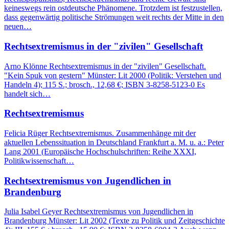
keineswegs rein ostdeutsche Phänomene. Trotzdem ist festzustellen,
dass gegenwärtig politische Strömungen weit rechts der Mitte in den
neuen…
Rechtsextremismus in der "zivilen" Gesellschaft
Arno Klönne Rechtsextremismus in der "zivilen" Gesellschaft.
"Kein Spuk von gestern" Münster: Lit 2000 (Politik: Verstehen und
Handeln 4); 115 S.; brosch., 12,68 €; ISBN 3-8258-5123-0 Es
handelt sich…
Rechtsextremismus
Felicia Rüger Rechtsextremismus. Zusammenhänge mit der
aktuellen Lebenssituation in Deutschland Frankfurt a. M. u. a.: Peter
Lang 2001 (Europäische Hochschulschriften: Reihe XXXI,
Politikwissenschaft…
Rechtsextremismus von Jugendlichen in
Brandenburg
Julia Isabel Geyer Rechtsextremismus von Jugendlichen in
Brandenburg Münster: Lit 2002 (Texte zu Politik und Zeitgeschichte