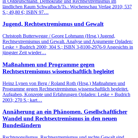
in Ostdeutschland. Demokratie und Rechtsextremismus im
ländlichen Raum Schwalbach/Ts.: Wochenschau Verlag 2010; 537
S.; 49,80 €; ISBN 97…
Jugend, Rechtsextremismus und Gewalt
Christoph Butterwegge / Georg Lohmann (Hrsg.) Jugend,
Rechtsextremismus und Gewalt. Analyse und Argumente Opladen:
Leske + Budrich 2000; 304 S.; ISBN 3-8100-2976-9 Angesichts in
jüngster Zeit wieder…
Maßnahmen und Programme gegen
Rechtsextremismus wissenschaftlich begleitet
Heinz Lynen von Berg / Roland Roth (Hrsg.) Maßnahmen und
Programme gegen Rechtsextremismus wissenschaftlich begleitet.
Aufgaben, Konzepte und Erfahrungen Opladen: Leske + Budrich
2003; 270 S.; kart…
Annäherung an ein Phänomen. Gesellschaftlicher
Wandel und Rechtsextremismus in den neuen
Bundesländern
Rechtspopulismus, Rechtsextremismus und rechte Gewalt sind