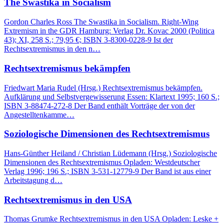
The Swastika in Socialism
Gordon Charles Ross The Swastika in Socialism. Right-Wing
Extremism in the GDR Hamburg: Verlag Dr. Kovac 2000 (Politica
43); XI, 258 S.; 79,95 €; ISBN 3-8300-0228-9 Ist der
Rechtsextremismus in den n…
Rechtsextremismus bekämpfen
Friedwart Maria Rudel (Hrsg.) Rechtsextremismus bekämpfen.
Aufklärung und Selbstvergewisserung Essen: Klartext 1995; 160 S.;
ISBN 3-88474-272-8 Der Band enthält Vorträge der von der
Angestelltenkamme…
Soziologische Dimensionen des Rechtsextremismus
Hans-Günther Heiland / Christian Lüdemann (Hrsg.) Soziologische
Dimensionen des Rechtsextremismus Opladen: Westdeutscher
Verlag 1996; 196 S.; ISBN 3-531-12779-9 Der Band ist aus einer
Arbeitstagung d…
Rechtsextremismus in den USA
Thomas Grumke Rechtsextremismus in den USA Opladen: Leske +