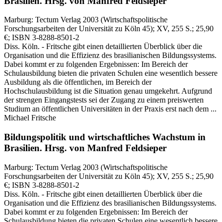
Brasilien.
Hrsg. von Manfred Feldsieper
Marburg:
Tectum Verlag
2003
(Wirtschaftspolitische
Forschungsarbeiten der Universität zu Köln 45)
; XV, 255 S.
; 25,90
€
; ISBN 3-8288-8501-2
Diss. Köln. - Fritsche gibt einen detaillierten Überblick über die
Organisation und die Effizienz des brasilianischen Bildungssystems.
Dabei kommt er zu folgenden Ergebnissen: Im Bereich der
Schulausbildung bieten die privaten Schulen eine wesentlich bessere
Ausbildung als die öffentlichen, im Bereich der
Hochschulausbildung ist die Situation genau umgekehrt. Aufgrund
der strengen Eingangstests sei der Zugang zu einem preiswerten
Studium an öffentlichen Universitäten in der Praxis erst nach dem ...
Michael Fritsche
Bildungspolitik und wirtschaftliches Wachstum in
Brasilien.
Hrsg. von Manfred Feldsieper
Marburg:
Tectum Verlag
2003
(Wirtschaftspolitische
Forschungsarbeiten der Universität zu Köln 45)
; XV, 255 S.
; 25,90
€
; ISBN 3-8288-8501-2
Diss. Köln. - Fritsche gibt einen detaillierten Überblick über die
Organisation und die Effizienz des brasilianischen Bildungssystems.
Dabei kommt er zu folgenden Ergebnissen: Im Bereich der
Schulausbildung bieten die privaten Schulen eine wesentlich bessere