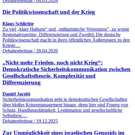
Debattenbeitrag / 04.05.2026
Die Politikwissenschaft und der Krieg
Klaus Schlichte
Zu viel „klare Haltung“ und „militaristische Verengung", zu wenig
Regionalexpertise, Differenzierung und Zweifel: Die deutsche
Politikwissenschaft macht in ihren öffentlichen Äußerungen zu den
Kriege…
Debattenbeitrag / 28.04.2026
„Nicht mehr Frieden, noch nicht Krieg“:
Demokratische Sicherheitskommunikation zwischen
Gesellschaftstheorie, Komplexität und
Differenzierung
Daniel Jacobi
Sicherheitskommunikation geht in demokratischen Gesellschaften
über bloßes Krisenmanagement hinaus, denn hier sind Fragen von
Schutz, Handlungsfähigkeit, Legitimation und gesellschaftliche
Selbstbesc…
Debattenbeitrag / 19.12.2025
Zur Unmöglichkeit eines israelischen Genozids im