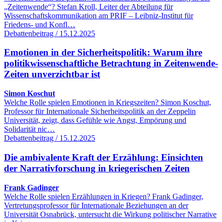
„Zeitenwende“? Stefan Kroll, Leiter der Abteilung für
Wissenschaftskommunikation am PRIF – Leibniz-Institut für
Friedens- und Konfl…
Debattenbeitrag / 15.12.2025
Emotionen in der Sicherheitspolitik: Warum ihre
politikwissenschaftliche Betrachtung in Zeitenwende-
Zeiten unverzichtbar ist
Simon Koschut
Welche Rolle spielen Emotionen in Kriegszeiten? Simon Koschut,
Professor für Internationale Sicherheitspolitik an der Zeppelin
Universität, zeigt, dass Gefühle wie Angst, Empörung und
Solidarität nic…
Debattenbeitrag / 15.12.2025
Die ambivalente Kraft der Erzählung: Einsichten
der Narrativforschung in kriegerischen Zeiten
Frank Gadinger
Welche Rolle spielen Erzählungen in Kriegen? Frank Gadinger,
Vertretungsprofessor für Internationale Beziehungen an der
Universität Osnabrück, untersucht die Wirkung politischer Narrative