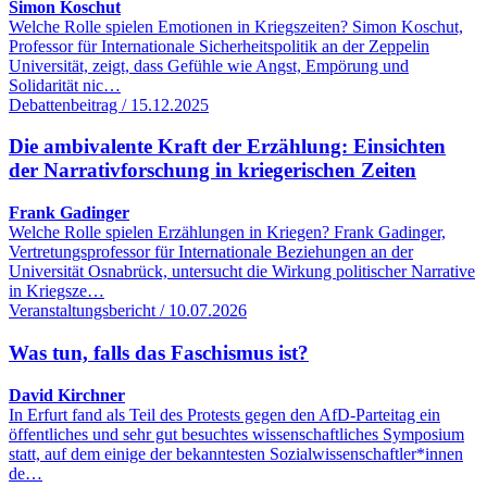
Simon Koschut
Welche Rolle spielen Emotionen in Kriegszeiten? Simon Koschut,
Professor für Internationale Sicherheitspolitik an der Zeppelin
Universität, zeigt, dass Gefühle wie Angst, Empörung und
Solidarität nic…
Debattenbeitrag / 15.12.2025
Die ambivalente Kraft der Erzählung: Einsichten
der Narrativforschung in kriegerischen Zeiten
Frank Gadinger
Welche Rolle spielen Erzählungen in Kriegen? Frank Gadinger,
Vertretungsprofessor für Internationale Beziehungen an der
Universität Osnabrück, untersucht die Wirkung politischer Narrative
in Kriegsze…
Veranstaltungsbericht / 10.07.2026
Was tun, falls das Faschismus ist?
David Kirchner
In Erfurt fand als Teil des Protests gegen den AfD-Parteitag ein
öffentliches und sehr gut besuchtes wissenschaftliches Symposium
statt, auf dem einige der bekanntesten Sozialwissenschaftler*innen
de…