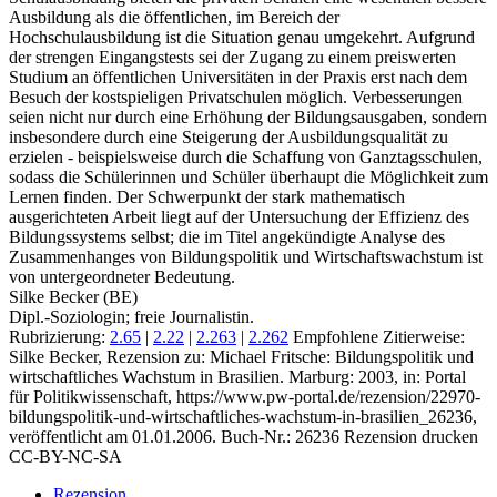
Ausbildung als die öffentlichen, im Bereich der
Hochschulausbildung ist die Situation genau umgekehrt. Aufgrund
der strengen Eingangstests sei der Zugang zu einem preiswerten
Studium an öffentlichen Universitäten in der Praxis erst nach dem
Besuch der kostspieligen Privatschulen möglich. Verbesserungen
seien nicht nur durch eine Erhöhung der Bildungsausgaben, sondern
insbesondere durch eine Steigerung der Ausbildungsqualität zu
erzielen - beispielsweise durch die Schaffung von Ganztagsschulen,
sodass die Schülerinnen und Schüler überhaupt die Möglichkeit zum
Lernen finden. Der Schwerpunkt der stark mathematisch
ausgerichteten Arbeit liegt auf der Untersuchung der Effizienz des
Bildungssystems selbst; die im Titel angekündigte Analyse des
Zusammenhanges von Bildungspolitik und Wirtschaftswachstum ist
von untergeordneter Bedeutung.
Silke Becker (BE)
Dipl.-Soziologin; freie Journalistin.
Rubrizierung:
2.65
|
2.22
|
2.263
|
2.262
Empfohlene Zitierweise:
Silke Becker, Rezension zu: Michael Fritsche
: Bildungspolitik und
wirtschaftliches Wachstum in Brasilien. Marburg: 2003, in: Portal
für Politikwissenschaft, https://www.pw-portal.de/rezension/22970-
bildungspolitik-und-wirtschaftliches-wachstum-in-brasilien_26236,
veröffentlicht am 01.01.2006.
Buch-Nr.: 26236
Rezension drucken
CC-BY-NC-SA
Rezension