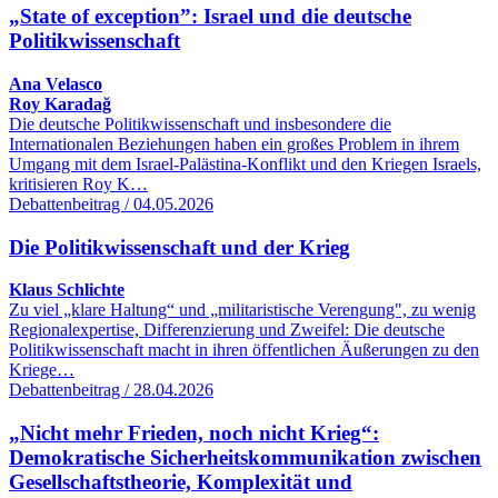
„State of exception”: Israel und die deutsche
Politikwissenschaft
Ana Velasco
Roy Karadağ
Die deutsche Politikwissenschaft und insbesondere die
Internationalen Beziehungen haben ein großes Problem in ihrem
Umgang mit dem Israel-Palästina-Konflikt und den Kriegen Israels,
kritisieren Roy K…
Debattenbeitrag / 04.05.2026
Die Politikwissenschaft und der Krieg
Klaus Schlichte
Zu viel „klare Haltung“ und „militaristische Verengung", zu wenig
Regionalexpertise, Differenzierung und Zweifel: Die deutsche
Politikwissenschaft macht in ihren öffentlichen Äußerungen zu den
Kriege…
Debattenbeitrag / 28.04.2026
„Nicht mehr Frieden, noch nicht Krieg“:
Demokratische Sicherheitskommunikation zwischen
Gesellschaftstheorie, Komplexität und