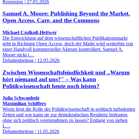
Rezension / 27.05.2026
Samuel A. Moore: Publishing Beyond the Market.
Open Access, Care, and the Commons
Michael Czolkoß-Hettwer
Die Entwicklung auf dem wissenschaftlichen Publikationsmarkt
geht in Richtung Open Access, doch der Markt wird weiterhin von
einer Handvoll kommerzieller Akteure kontrolliert. Samuel A.
Moore rückt i…
Debattenbeitrag / 12.05.2026
Zwischen Wissenschaftsfeindlichkeit und „Warum
hört niemand auf uns?" – Was kann
Politikwissenschaft heute noch leisten?
Julia Schwanholz
Maximilian Schiffers
Worin liegt die Rolle der Politikwissenschaft in politisch turbulenten
Zeiten und wie kann sie zur demokratischen Resilienz beitragen,
ohne sich politisch vereinnahmen zu lassen? Entlang von sieben
L…
Debattenbeitrag / 11.05.2026