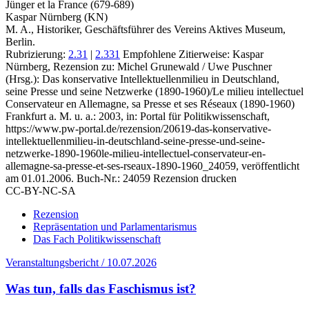
Jünger et la France (679-689)
Kaspar Nürnberg (KN)
M. A., Historiker, Geschäftsführer des Vereins Aktives Museum,
Berlin.
Rubrizierung:
2.31
|
2.331
Empfohlene Zitierweise: Kaspar
Nürnberg, Rezension zu: Michel Grunewald / Uwe Puschner
(Hrsg.): Das konservative Intellektuellenmilieu in Deutschland,
seine Presse und seine Netzwerke (1890-1960)/Le milieu intellectuel
Conservateur en Allemagne, sa Presse et ses Réseaux (1890-1960)
Frankfurt a. M. u. a.: 2003, in: Portal für Politikwissenschaft,
https://www.pw-portal.de/rezension/20619-das-konservative-
intellektuellenmilieu-in-deutschland-seine-presse-und-seine-
netzwerke-1890-1960le-milieu-intellectuel-conservateur-en-
allemagne-sa-presse-et-ses-rseaux-1890-1960_24059, veröffentlicht
am 01.01.2006.
Buch-Nr.: 24059
Rezension drucken
CC-BY-NC-SA
Rezension
Repräsentation und Parlamentarismus
Das Fach Politikwissenschaft
Veranstaltungsbericht / 10.07.2026
Was tun, falls das Faschismus ist?