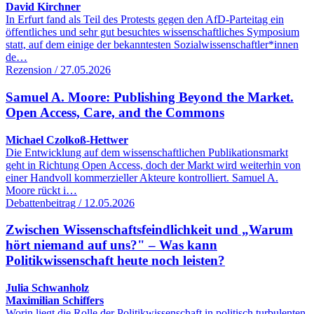
David Kirchner
In Erfurt fand als Teil des Protests gegen den AfD-Parteitag ein
öffentliches und sehr gut besuchtes wissenschaftliches Symposium
statt, auf dem einige der bekanntesten Sozialwissenschaftler*innen
de…
Rezension / 27.05.2026
Samuel A. Moore: Publishing Beyond the Market.
Open Access, Care, and the Commons
Michael Czolkoß-Hettwer
Die Entwicklung auf dem wissenschaftlichen Publikationsmarkt
geht in Richtung Open Access, doch der Markt wird weiterhin von
einer Handvoll kommerzieller Akteure kontrolliert. Samuel A.
Moore rückt i…
Debattenbeitrag / 12.05.2026
Zwischen Wissenschaftsfeindlichkeit und „Warum
hört niemand auf uns?" – Was kann
Politikwissenschaft heute noch leisten?
Julia Schwanholz
Maximilian Schiffers
Worin liegt die Rolle der Politikwissenschaft in politisch turbulenten