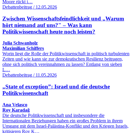
Moore rückt i…
Debattenbeitrag / 12.05.2026
Zwischen Wissenschaftsfeindlichkeit und „Warum
hört niemand auf uns?" – Was kann
Politikwissenschaft heute noch leisten?
Julia Schwanholz
Maximilian Schiffers
Worin liegt die Rolle der Politikwissenschaft in politisch turbulenten
Zeiten und wie kann sie zur demokratischen Resilienz beitragen,
ohne sich politisch vereinnahmen zu lassen? Entlang von sieben
L…
Debattenbeitrag / 11.05.2026
„State of exception”: Israel und die deutsche
Politikwissenschaft
Ana Velasco
Roy Karadağ
Die deutsche Politikwissenschaft und insbesondere die
Internationalen Beziehungen haben ein großes Problem in ihrem
Umgang mit dem Israel-Palästina-Konflikt und den Kriegen Israels,
kritisieren Roy K…