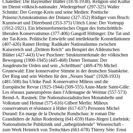
Chatellier: Die Bayreuther Blätter (1878-1938). Religion und Kultur
im Dienst völkisch-nationaler ‚Wiedergeburt' (297-325) Walter
Schmitz: Der George-Kreis und seine Medien: Poetische
Präsenz/Aristokratismus der Distanz (327-352) Rüdiger vom Bruch:
Kunstwart und Dürerbund (353-375) Ulrich Linse: Der Vortrupp
(1912-1921). Ein lebensreformerisches Organ des fortschrittlich-
liberalen Konservatismus (377-406) Gangolf Hübinger: Die Tat und
der Tat-Kreis. Politische Entwürfe und intellektuelle Konstellationen
(407-426) Rainer Hering: Radikaler Nationalismus zwischen
Kaiserreich und „Drittem Reich" am Beispiel der Alldeutschen
Blätter (427-443) Uwe Puschner: Strukturmerkmale der völkischen
Bewegung (1900-1945) (445-468) Dieter Tiemann: Der
Jungdeutsche Orden und sein „Schrifttum" (469-479) Michel
Grunewald: Eine konservative Stimme in der deutschen Staatskrise.
Der Ring und sein Werben für den „Neuen Staat" (1928-1933)
(481-508) Ina Ulrike Paul: Konservative Milieus und die
Europäische Revue (1925-1944) (509-555) Anne-Marie Saint-Gille:
Les réseaux paneuropéens dans l'Allemagne de Weimar (557-573)
Bernd-A. Rusinek: Die Nationalsozialistischen Monatshefte und
Volkstum und Heimat (575-616) Gilbert Merlio: Milieux
conservateurs et résistance à Hitler (617-637) Personen Michel
Durand: En marge de la Deutsche Rundschau: le roman Die
Grandidiers de Julius Rodenberg (641-659) Hans-Jürgen Lüsebrink:
Nationalistische Publizistik und „tatbegründende" Wissenschaft -
zum Werk Heinrich von Treitschkes (661-678) Thierry Sète: Ernst