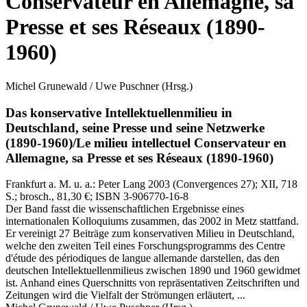
Conservateur en Allemagne, sa
Presse et ses Réseaux (1890-
1960)
Michel Grunewald / Uwe Puschner
(Hrsg.)
Das konservative Intellektuellenmilieu in
Deutschland, seine Presse und seine Netzwerke
(1890-1960)/Le milieu intellectuel Conservateur en
Allemagne, sa Presse et ses Réseaux (1890-1960)
Frankfurt a. M. u. a.:
Peter Lang
2003
(Convergences 27)
; XII, 718
S.
; brosch., 81,30 €
; ISBN 3-906770-16-8
Der Band fasst die wissenschaftlichen Ergebnisse eines
internationalen Kolloquiums zusammen, das 2002 in Metz stattfand.
Er vereinigt 27 Beiträge zum konservativen Milieu in Deutschland,
welche den zweiten Teil eines Forschungsprogramms des Centre
d'étude des périodiques de langue allemande darstellen, das den
deutschen Intellektuellenmilieus zwischen 1890 und 1960 gewidmet
ist. Anhand eines Querschnitts von repräsentativen Zeitschriften und
Zeitungen wird die Vielfalt der Strömungen erläutert, ...