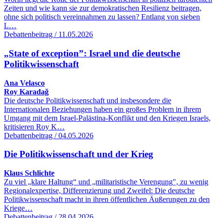
Zeiten und wie kann sie zur demokratischen Resilienz beitragen,
ohne sich politisch vereinnahmen zu lassen? Entlang von sieben
L…
Debattenbeitrag / 11.05.2026
„State of exception”: Israel und die deutsche
Politikwissenschaft
Ana Velasco
Roy Karadağ
Die deutsche Politikwissenschaft und insbesondere die
Internationalen Beziehungen haben ein großes Problem in ihrem
Umgang mit dem Israel-Palästina-Konflikt und den Kriegen Israels,
kritisieren Roy K…
Debattenbeitrag / 04.05.2026
Die Politikwissenschaft und der Krieg
Klaus Schlichte
Zu viel „klare Haltung“ und „militaristische Verengung", zu wenig
Regionalexpertise, Differenzierung und Zweifel: Die deutsche
Politikwissenschaft macht in ihren öffentlichen Äußerungen zu den
Kriege…
Debattenbeitrag / 28.04.2026