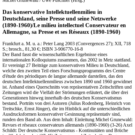
Michel Grunewald / Uwe Puschner
(Hrsg.)
Das konservative Intellektuellenmilieu in
Deutschland, seine Presse und seine Netzwerke
(1890-1960)/Le milieu intellectuel Conservateur en
Allemagne, sa Presse et ses Réseaux (1890-1960)
Frankfurt a. M. u. a.:
Peter Lang
2003
(Convergences 27)
; XII, 718
S.
; brosch., 81,30 €
; ISBN 3-906770-16-8
Der Band fasst die wissenschaftlichen Ergebnisse eines
internationalen Kolloquiums zusammen, das 2002 in Metz stattfand.
Er vereinigt 27 Beiträge zum konservativen Milieu in Deutschland,
welche den zweiten Teil eines Forschungsprogramms des Centre
d'étude des périodiques de langue allemande darstellen, das den
deutschen Intellektuellenmilieus zwischen 1890 und 1960 gewidmet
ist. Anhand eines Querschnitts von repräsentativen Zeitschriften und
Zeitungen wird die Vielfalt der Strömungen erläutert, die über drei
Generationen hinweg innerhalb des deutschen Konservatismus
bestand. Porträts von drei Autoren (Julius Rodenberg, Heinrich von
Treitschke, Ernst Jünger), die im Hinblick auf die unterschiedlichen
Ausdrucksformen konservativer Gesinnung repräsentativ sind,
runden den Band ab. Aus dem Inhalt: Einleitung Michel Grunewald:
Revues et réseaux conservateurs allemands (1890-1960) (3-26) Axel
Schildt: Der deutsche Konservatismus - Kontinuitäten und Brüche