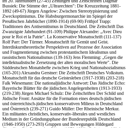
im 20. Jahrhundert (27-45) Zeitungen und Zeitschriften Dagmar
Bussiek: Die Stimme der „Ultrarechten": Die Kreuzzeitung 1881-
1892 (49-67) Jürgen Angelow: Zwischen Stereotypisierung und
Zweckoptimismus. Die Habsburgermonarchie im Spiegel der
Preußischen Jahrbücher (1890-1914) (69-90) Frithjof Trapp:
Traditionen des Antisemitismus in Deutschland. Die Zeitschrift Das
Zwanzigste Jahrhundert (91-109) Philippe Alexandre: „Avec Dieu
pour le Roi et la Patrie". La Konservative Monatsschrift (111-137)
Rolf Parr: Der Türmer. Monatsschrift für Gemüt und Geist.
Interdiskurstheoretische Perspektiven auf Prozesse der Association
und Fragmentierung zwischen protestantischem Idealismus und
rassistischem Nationalismus (139-163) Jens Flemming: „Gegen die
intellektualistische Zersetzung der alten moralischen Werte". Die
Süddeutschen Monatshefte zwischen Krieg und Nationalsozialismus
(165-201) Alexandra Gerstner: Die Zeitschrift Deutsches Volkstum.
Monatsschrift für das deutsche Geistesleben (1917-1938) (203-218)
Falk Wiesemann: Die nationaljüdische Antwort: Das Jüdische Echo:
Bayerische Blätter für die jüdischen Angelegenheiten (1913-1933)
(219-238) Jürgen Michael Schulz: Die Zeitschriften Der Schild und
Jüdische Front: Ansätze für die Formation eines deutsch-jüdischen
und österreichisch-jüdischen konservativen Milieus in Deutschland
und Österreich (239-271) Guido Müller: Der Rheinische Merkur.
Ein militantes christliches, konservativ-liberales und westliches
Medium in der Gründungsphase der Bundesrepublik Deutschland
(1946-1950) (273-293) Gruppen und Bewegungen Hildegard