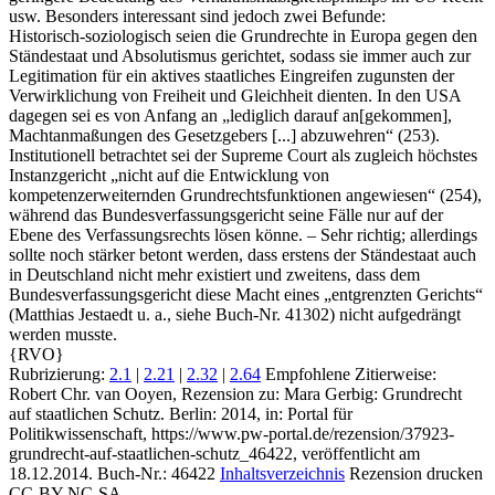
usw. Besonders interessant sind jedoch zwei Befunde:
Historisch‑soziologisch seien die Grundrechte in Europa gegen den
Ständestaat und Absolutismus gerichtet, sodass sie immer auch zur
Legitimation für ein aktives staatliches Eingreifen zugunsten der
Verwirklichung von Freiheit und Gleichheit dienten. In den USA
dagegen sei es von Anfang an „lediglich darauf an[gekommen],
Machtanmaßungen des Gesetzgebers [...] abzuwehren“ (253).
Institutionell betrachtet sei der Supreme Court als zugleich höchstes
Instanzgericht „nicht auf die Entwicklung von
kompetenzerweiternden Grundrechtsfunktionen angewiesen“ (254),
während das Bundesverfassungsgericht seine Fälle nur auf der
Ebene des Verfassungsrechts lösen könne. – Sehr richtig; allerdings
sollte noch stärker betont werden, dass erstens der Ständestaat auch
in Deutschland nicht mehr existiert und zweitens, dass dem
Bundesverfassungsgericht diese Macht eines „entgrenzten Gerichts“
(Matthias Jestaedt u. a., siehe Buch‑Nr. 41302) nicht aufgedrängt
werden musste.
{RVO}
Rubrizierung:
2.1
|
2.21
|
2.32
|
2.64
Empfohlene Zitierweise:
Robert Chr. van Ooyen, Rezension zu: Mara Gerbig
: Grundrecht
auf staatlichen Schutz. Berlin: 2014, in: Portal für
Politikwissenschaft, https://www.pw-portal.de/rezension/37923-
grundrecht-auf-staatlichen-schutz_46422, veröffentlicht am
18.12.2014.
Buch-Nr.: 46422
Inhaltsverzeichnis
Rezension drucken
CC-BY-NC-SA