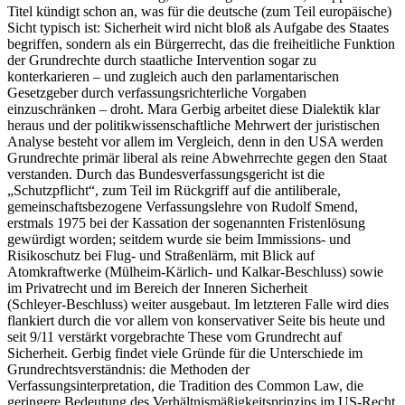
Titel kündigt schon an, was für die deutsche (zum Teil europäische)
Sicht typisch ist: Sicherheit wird nicht bloß als Aufgabe des Staates
begriffen, sondern als ein Bürgerrecht, das die freiheitliche Funktion
der Grundrechte durch staatliche Intervention sogar zu
konterkarieren – und zugleich auch den parlamentarischen
Gesetzgeber durch verfassungsrichterliche Vorgaben
einzuschränken – droht. Mara Gerbig arbeitet diese Dialektik klar
heraus und der politikwissenschaftliche Mehrwert der juristischen
Analyse besteht vor allem im Vergleich, denn in den USA werden
Grundrechte primär liberal als reine Abwehrrechte gegen den Staat
verstanden. Durch das Bundesverfassungsgericht ist die
„Schutzpflicht“, zum Teil im Rückgriff auf die antiliberale,
gemeinschaftsbezogene Verfassungslehre von Rudolf Smend,
erstmals 1975 bei der Kassation der sogenannten Fristenlösung
gewürdigt worden; seitdem wurde sie beim Immissions‑ und
Risikoschutz bei Flug‑ und Straßenlärm, mit Blick auf
Atomkraftwerke (Mülheim‑Kärlich‑ und Kalkar‑Beschluss) sowie
im Privatrecht und im Bereich der Inneren Sicherheit
(Schleyer‑Beschluss) weiter ausgebaut. Im letzteren Falle wird dies
flankiert durch die vor allem von konservativer Seite bis heute und
seit 9/11 verstärkt vorgebrachte These vom Grundrecht auf
Sicherheit. Gerbig findet viele Gründe für die Unterschiede im
Grundrechtsverständnis: die Methoden der
Verfassungsinterpretation, die Tradition des Common Law, die
geringere Bedeutung des Verhältnismäßigkeitsprinzips im US‑Recht