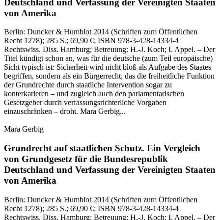
Deutschland und Verfassung der Vereinigten Staaten
von Amerika
Berlin:
Duncker & Humblot
2014
(Schriften zum Öffentlichen
Recht 1278)
; 285 S.
; 69,90 €
; ISBN 978-3-428-14334-4
Rechtswiss. Diss. Hamburg; Betreuung: H.‑J. Koch; I. Appel. – Der
Titel kündigt schon an, was für die deutsche (zum Teil europäische)
Sicht typisch ist: Sicherheit wird nicht bloß als Aufgabe des Staates
begriffen, sondern als ein Bürgerrecht, das die freiheitliche Funktion
der Grundrechte durch staatliche Intervention sogar zu
konterkarieren – und zugleich auch den parlamentarischen
Gesetzgeber durch verfassungsrichterliche Vorgaben
einzuschränken – droht. Mara Gerbig...
Mara Gerbig
Grundrecht auf staatlichen Schutz.
Ein Vergleich
von Grundgesetz für die Bundesrepublik
Deutschland und Verfassung der Vereinigten Staaten
von Amerika
Berlin:
Duncker & Humblot
2014
(Schriften zum Öffentlichen
Recht 1278)
; 285 S.
; 69,90 €
; ISBN 978-3-428-14334-4
Rechtswiss. Diss. Hamburg; Betreuung: H.‑J. Koch; I. Appel. – Der