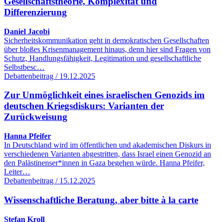
Gesellschaftstheorie, Komplexität und
Differenzierung
Daniel Jacobi
Sicherheitskommunikation geht in demokratischen Gesellschaften
über bloßes Krisenmanagement hinaus, denn hier sind Fragen von
Schutz, Handlungsfähigkeit, Legitimation und gesellschaftliche
Selbstbesc…
Debattenbeitrag / 19.12.2025
Zur Unmöglichkeit eines israelischen Genozids im
deutschen Kriegsdiskurs: Varianten der
Zurückweisung
Hanna Pfeifer
In Deutschland wird im öffentlichen und akademischen Diskurs in
verschiedenen Varianten abgestritten, dass Israel einen Genozid an
den Palästinenser*innen in Gaza begehen würde. Hanna Pfeifer,
Leiter…
Debattenbeitrag / 15.12.2025
Wissenschaftliche Beratung, aber bitte à la carte
Stefan Kroll