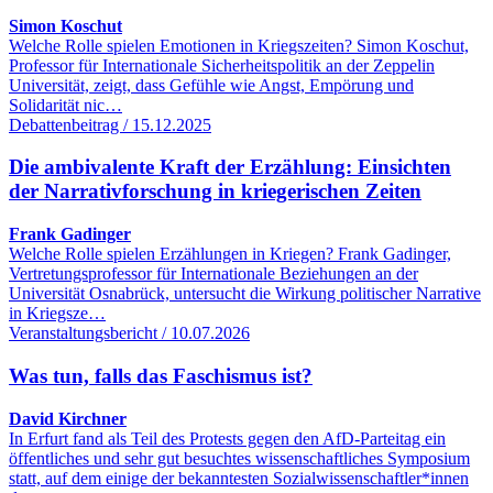
Simon Koschut
Welche Rolle spielen Emotionen in Kriegszeiten? Simon Koschut,
Professor für Internationale Sicherheitspolitik an der Zeppelin
Universität, zeigt, dass Gefühle wie Angst, Empörung und
Solidarität nic…
Debattenbeitrag / 15.12.2025
Die ambivalente Kraft der Erzählung: Einsichten
der Narrativforschung in kriegerischen Zeiten
Frank Gadinger
Welche Rolle spielen Erzählungen in Kriegen? Frank Gadinger,
Vertretungsprofessor für Internationale Beziehungen an der
Universität Osnabrück, untersucht die Wirkung politischer Narrative
in Kriegsze…
Veranstaltungsbericht / 10.07.2026
Was tun, falls das Faschismus ist?
David Kirchner
In Erfurt fand als Teil des Protests gegen den AfD-Parteitag ein
öffentliches und sehr gut besuchtes wissenschaftliches Symposium
statt, auf dem einige der bekanntesten Sozialwissenschaftler*innen