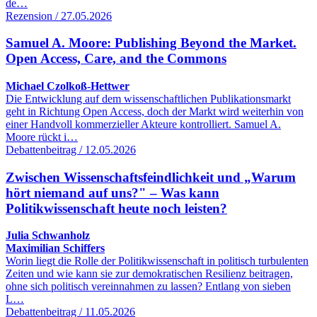
de…
Rezension / 27.05.2026
Samuel A. Moore: Publishing Beyond the Market.
Open Access, Care, and the Commons
Michael Czolkoß-Hettwer
Die Entwicklung auf dem wissenschaftlichen Publikationsmarkt
geht in Richtung Open Access, doch der Markt wird weiterhin von
einer Handvoll kommerzieller Akteure kontrolliert. Samuel A.
Moore rückt i…
Debattenbeitrag / 12.05.2026
Zwischen Wissenschaftsfeindlichkeit und „Warum
hört niemand auf uns?" – Was kann
Politikwissenschaft heute noch leisten?
Julia Schwanholz
Maximilian Schiffers
Worin liegt die Rolle der Politikwissenschaft in politisch turbulenten
Zeiten und wie kann sie zur demokratischen Resilienz beitragen,
ohne sich politisch vereinnahmen zu lassen? Entlang von sieben
L…
Debattenbeitrag / 11.05.2026