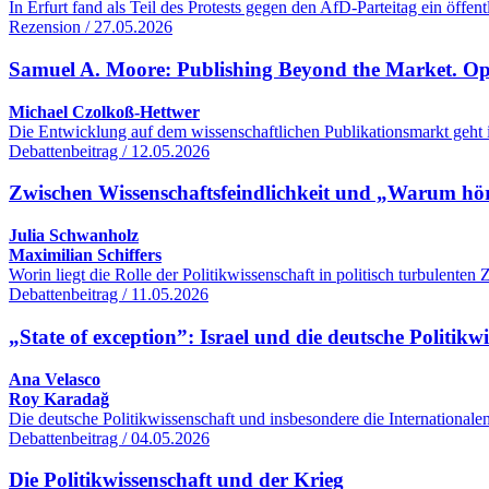
In Erfurt fand als Teil des Protests gegen den AfD-Parteitag ein öff
Rezension / 27.05.2026
Samuel A. Moore: Publishing Beyond the Market. O
Michael Czolkoß-Hettwer
Die Entwicklung auf dem wissenschaftlichen Publikationsmarkt geht 
Debattenbeitrag / 12.05.2026
Zwischen Wissenschaftsfeindlichkeit und „Warum hört
Julia Schwanholz
Maximilian Schiffers
Worin liegt die Rolle der Politikwissenschaft in politisch turbulente
Debattenbeitrag / 11.05.2026
„State of exception”: Israel und die deutsche Politikw
Ana Velasco
Roy Karadağ
Die deutsche Politikwissenschaft und insbesondere die International
Debattenbeitrag / 04.05.2026
Die Politikwissenschaft und der Krieg