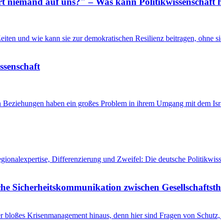
 niemand auf uns?" – Was kann Politikwissenschaft h
n Zeiten und wie kann sie zur demokratischen Resilienz beitragen, ohne
issenschaft
en Beziehungen haben ein großes Problem in ihrem Umgang mit dem Isra
egionalexpertise, Differenzierung und Zweifel: Die deutsche Politikw
he Sicherheitskommunikation zwischen Gesellschaftsth
r bloßes Krisenmanagement hinaus, denn hier sind Fragen von Schutz, 