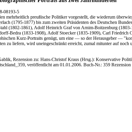
iographischer Porträts aus zwei Jahrhunderten
28-08193-5
erden mehrheitlich preußische Politiker vorgestellt, die wiederum überw
erlach (1795-1877) bis zum zweiten Präsidenten des Deutschen Bunde
 Stahl (1802-1861), Adolf Heinrich Graf von Arnim-Boitzenburg (1803
rff-Bedra (1833-1908), Adolf Stoecker (1835-1909), Carl Friedrich 
schen Kurz-Portraits genügt, um eine — so der Herausgeber — "konserv
eiten zu liefern, wird uneingeschränkt erreicht, zumal mitunter auf noc
Gablik, Rezension zu: Hans-Christof Kraus
(Hrsg.): Konservative Politik
utschland_359, veröffentlicht am 01.01.2006.
Buch-Nr.: 359
Rezension