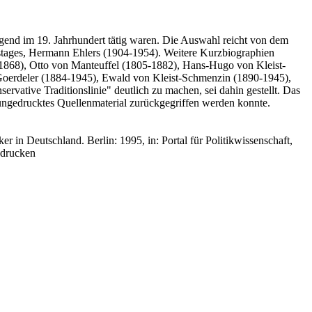
iegend im 19. Jahrhundert tätig waren. Die Auswahl reicht von dem
stages, Hermann Ehlers (1904-1954). Weitere Kurzbiographien
-1868), Otto von Manteuffel (1805-1882), Hans-Hugo von Kleist-
Goerdeler (1884-1945), Ewald von Kleist-Schmenzin (1890-1945),
ative Traditionslinie" deutlich zu machen, sei dahin gestellt. Das
h ungedrucktes Quellenmaterial zurückgegriffen werden konnte.
er in Deutschland. Berlin: 1995, in: Portal für Politikwissenschaft,
 drucken