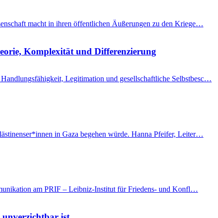
issenschaft macht in ihren öffentlichen Äußerungen zu den Kriege…
eorie, Komplexität und Differenzierung
Handlungsfähigkeit, Legitimation und gesellschaftliche Selbstbesc…
Palästinenser*innen in Gaza begehen würde. Hanna Pfeifer, Leiter…
mmunikation am PRIF – Leibniz-Institut für Friedens- und Konfl…
 unverzichtbar ist