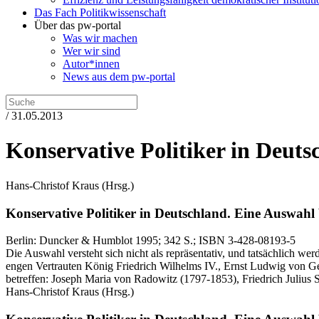
Das Fach Politikwissenschaft
Über das pw-portal
Was wir machen
Wer wir sind
Autor*innen
News aus dem pw-portal
/ 31.05.2013
Konservative Politiker in Deuts
Hans-Christof Kraus
(Hrsg.)
Konservative Politiker in Deutschland.
Eine Auswahl b
Berlin:
Duncker & Humblot
1995
; 342 S.
; ISBN 3-428-08193-5
Die Auswahl versteht sich nicht als repräsentativ, und tatsächlich w
engen Vertrauten König Friedrich Wilhelms IV., Ernst Ludwig von G
betreffen: Joseph Maria von Radowitz (1797-1853), Friedrich Julius S
Hans-Christof Kraus
(Hrsg.)