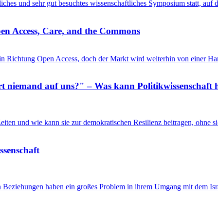
entliches und sehr gut besuchtes wissenschaftliches Symposium statt, au
pen Access, Care, and the Commons
in Richtung Open Access, doch der Markt wird weiterhin von einer Ha
 niemand auf uns?" – Was kann Politikwissenschaft h
n Zeiten und wie kann sie zur demokratischen Resilienz beitragen, ohne
issenschaft
en Beziehungen haben ein großes Problem in ihrem Umgang mit dem Isra