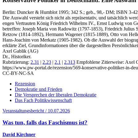
Konservative Politiker in Deutschland.
Eine Auswahl b
Berlin:
Duncker & Humblot
1995
; 342 S.
; geb., 98,- DM
; ISBN 3-4
Die Auswahl versteht sich nicht als repräsentativ, und tatsächlich w
engen Vertrauten König Friedrich Wilhelms IV., Ernst Ludwig von G
betreffen: Joseph Maria von Radowitz (1797-1853), Friedrich Julius
Retzow (1814-1892), Hermann Wagener (1815-1889), Otto von Helldo
Hans-Joachim von Merkatz (1905-1982). Ob die Auswahl der biographi
erklärte Ziel, Grundinformationen über die dargestellten Persönlichk
Axel Gablik (AG)
Dr., Historiker.
Rubrizierung:
2.31
|
2.23
|
2.1
|
2.313
Empfohlene Zitierweise: Axel 
https://www.pw-portal.de/rezension/569-konservative-politiker-in-de
CC-BY-NC-SA
Rezension
Demokratie und Frieden
Die Versprechen der liberalen Demokratie
Das Fach Politikwissenschaft
Veranstaltungsbericht / 10.07.2026
Was tun, falls das Faschismus ist?
David Kirchner