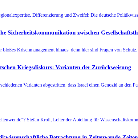
egionalexpertise, Differenzierung und Zweifel: Die deutsche Politikw
he Sicherheitskommunikation zwischen Gesellschaftsth
r bloßes Krisenmanagement hinaus, denn hier sind Fragen von Schutz, 
utschen Kriegsdiskurs: Varianten der Zurückweisung
schiedenen Varianten abgestritten, dass Israel einen Genozid an den 
 „Zeitenwende“? Stefan Kroll, Leiter der Abteilung für Wissenschaftsko
tikwissenschaftliche Betrachtung in Zeitenwende-Zeiten