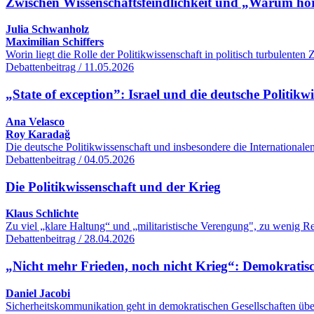
Zwischen Wissenschaftsfeindlichkeit und „Warum hört
Julia Schwanholz
Maximilian Schiffers
Worin liegt die Rolle der Politikwissenschaft in politisch turbulente
Debattenbeitrag / 11.05.2026
„State of exception”: Israel und die deutsche Politikw
Ana Velasco
Roy Karadağ
Die deutsche Politikwissenschaft und insbesondere die International
Debattenbeitrag / 04.05.2026
Die Politikwissenschaft und der Krieg
Klaus Schlichte
Zu viel „klare Haltung“ und „militaristische Verengung", zu wenig R
Debattenbeitrag / 28.04.2026
„Nicht mehr Frieden, noch nicht Krieg“: Demokratisc
Daniel Jacobi
Sicherheitskommunikation geht in demokratischen Gesellschaften übe