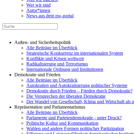
Wer wir sind
Autor*innen
News aus dem pw-portal
Außen- und Sicherheitspolitik
Alle Beiträge im Überblick
Strategische Konkurrenz im internationalen System
Konflikte und Krisen weltweit
Radikalisierung und Terrorismus
Internationale Ordnung und Institutionen
Demokratie und Frieden
Alle Beiträge im Überblick
Autokratien und Autokratisierung politischer Systeme
Demokratie durch Frieden – Frieden durch Demokratie?
Die Versprechen der liberalen Demokratie
Der Wandel von Gesellschaft, Klima und Wirtschaft als 
Repräsentation und Parlamentarismus
Alle Beiträge im Überblick
Parlamente und Parteiendemokratie - unter Druck?
Politische Kultur und Kommunikation
Wahlen und andere Formen politischer Partizipation
Effizienz und Leistungsfähigkeit demokratischer Institut