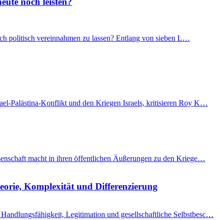
eute noch leisten?
 sich politisch vereinnahmen zu lassen? Entlang von sieben L…
el-Palästina-Konflikt und den Kriegen Israels, kritisieren Roy K…
issenschaft macht in ihren öffentlichen Äußerungen zu den Kriege…
eorie, Komplexität und Differenzierung
Handlungsfähigkeit, Legitimation und gesellschaftliche Selbstbesc…