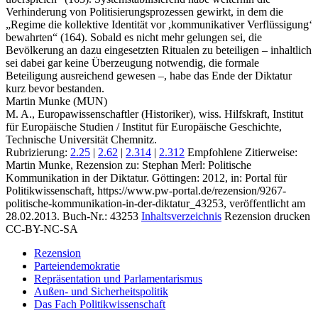
Verhinderung von Politisierungsprozessen gewirkt, in dem die
„Regime die kollektive Identität vor ,kommunikativer Verflüssigung‘
bewahrten“ (164). Sobald es nicht mehr gelungen sei, die
Bevölkerung an dazu eingesetzten Ritualen zu beteiligen – inhaltlich
sei dabei gar keine Überzeugung notwendig, die formale
Beteiligung ausreichend gewesen –, habe das Ende der Diktatur
kurz bevor bestanden.
Martin Munke (MUN)
M. A., Europawissenschaftler (Historiker), wiss. Hilfskraft, Institut
für Europäische Studien / Institut für Europäische Geschichte,
Technische Universität Chemnitz.
Rubrizierung:
2.25
|
2.62
|
2.314
|
2.312
Empfohlene Zitierweise:
Martin Munke, Rezension zu: Stephan Merl
: Politische
Kommunikation in der Diktatur. Göttingen: 2012, in: Portal für
Politikwissenschaft, https://www.pw-portal.de/rezension/9267-
politische-kommunikation-in-der-diktatur_43253, veröffentlicht am
28.02.2013.
Buch-Nr.: 43253
Inhaltsverzeichnis
Rezension drucken
CC-BY-NC-SA
Rezension
Parteiendemokratie
Repräsentation und Parlamentarismus
Außen- und Sicherheitspolitik
Das Fach Politikwissenschaft