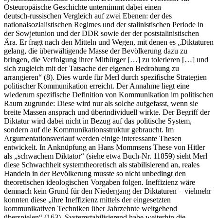
Osteuropäische Geschichte unternimmt dabei einen
deutsch‑russischen Vergleich auf zwei Ebenen: der des
nationalsozialistischen Regimes und der stalinistischen Periode in
der Sowjetunion und der DDR sowie der der poststalinistischen
Ära. Er fragt nach den Mitteln und Wegen, mit denen es „Diktaturen
gelang, die überwältigende Masse der Bevölkerung dazu zu
bringen, die Verfolgung ihrer Mitbürger […] zu tolerieren […] und
sich zugleich mit der Tatsache der eigenen Bedrohung zu
arrangieren“ (8). Dies wurde für Merl durch spezifische Strategien
politischer Kommunikation erreicht. Der Annahme liegt eine
wiederum spezifische Definition von Kommunikation im politischen
Raum zugrunde: Diese wird nur als solche aufgefasst, wenn sie
breite Massen ansprach und überindividuell wirkte. Der Begriff der
Diktatur wird dabei nicht in Bezug auf das politische System,
sondern auf die Kommunikationsstruktur gebraucht. Im
Argumentationsverlauf werden einige interessante Thesen
entwickelt. In Anknüpfung an Hans Mommsens These von Hitler
als „schwachem Diktator“ (siehe etwa Buch‑Nr. 11859) sieht Merl
diese Schwachheit systemtheoretisch als stabilisierend an, reales
Handeln in der Bevölkerung musste so nicht unbedingt den
theoretischen ideologischen Vorgaben folgen. Ineffizienz wäre
demnach kein Grund für den Niedergang der Diktaturen – vielmehr
konnten diese „ihre Ineffizienz mittels der eingesetzten
kommunikativen Techniken über Jahrzehnte weitgehend
überspielen“ (163). Systemstabilisierend habe weiterhin die