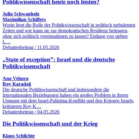
Politikwissenschaft heute noch leisten?
Julia Schwanholz
Maximilian Schiffers
Worin liegt die Rolle der Politikwissenschaft in politisch turbulenten
Zeiten und wie kann sie zur demokratischen Resilienz beitragen,
ohne sich politisch vereinnahmen zu lassen? Entlang von sieben
L…
Debattenbeitrag / 11.05.2026
„State of exception”: Israel und die deutsche
Politikwissenschaft
Ana Velasco
Roy Karadağ
Die deutsche Politikwissenschaft und insbesondere die
Internationalen Beziehungen haben ein großes Problem in ihrem
Umgang mit dem Israel-Palästina-Konflikt und den Kriegen Israels,
kritisieren Roy K…
Debattenbeitrag / 04.05.2026
Die Politikwissenschaft und der Krieg
Klaus Schlichte