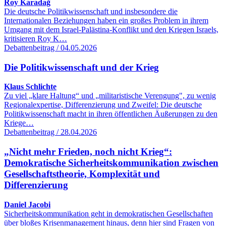
Roy Karadağ
Die deutsche Politikwissenschaft und insbesondere die
Internationalen Beziehungen haben ein großes Problem in ihrem
Umgang mit dem Israel-Palästina-Konflikt und den Kriegen Israels,
kritisieren Roy K…
Debattenbeitrag / 04.05.2026
Die Politikwissenschaft und der Krieg
Klaus Schlichte
Zu viel „klare Haltung“ und „militaristische Verengung", zu wenig
Regionalexpertise, Differenzierung und Zweifel: Die deutsche
Politikwissenschaft macht in ihren öffentlichen Äußerungen zu den
Kriege…
Debattenbeitrag / 28.04.2026
„Nicht mehr Frieden, noch nicht Krieg“:
Demokratische Sicherheitskommunikation zwischen
Gesellschaftstheorie, Komplexität und
Differenzierung
Daniel Jacobi
Sicherheitskommunikation geht in demokratischen Gesellschaften
über bloßes Krisenmanagement hinaus, denn hier sind Fragen von