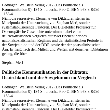
Göttingen:
Wallstein Verlag
2012
(Das Politische als
Kommunikation 9)
; 184 S.
; brosch., 9,90 €
; ISBN 978-3-8353-
1153-4
Nicht die repressiven Elemente von Diktaturen stehen im
Mittelpunkt der Untersuchung von Stephan Merl, sondern
systemstabilisierende Faktoren. Der Bielefelder Professor für
Osteuropäische Geschichte unternimmt dabei einen
deutsch‑russischen Vergleich auf zwei Ebenen: der des
nationalsozialistischen Regimes und der stalinistischen Periode in
der Sowjetunion und der DDR sowie der der poststalinistischen
Ära. Er fragt nach den Mitteln und Wegen, mit denen es „Diktaturen
gelang, die über...
Stephan Merl
Politische Kommunikation in der Diktatur.
Deutschland und die Sowjetunion im Vergleich
Göttingen:
Wallstein Verlag
2012
(Das Politische als
Kommunikation 9)
; 184 S.
; brosch., 9,90 €
; ISBN 978-3-8353-
1153-4
Nicht die repressiven Elemente von Diktaturen stehen im
Mittelpunkt der Untersuchung von Stephan Merl, sondern
systemstabilisierende Faktoren. Der Bielefelder Professor für