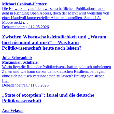
Michael Czolkoß-Hettwer
Die Entwicklung auf dem wissenschaftlichen Publikationsmarkt
geht in Richtung Open Access, doch der Markt wird weiterhin von
einer Handvoll kommerzieller Akteure kontrolliert. Samuel A.
Moore rückt i…
Debattenbeitrag / 12.05.2026
Zwischen Wissenschaftsfeindlichkeit und „Warum
hört niemand auf uns?" – Was kann
Politikwissenschaft heute noch leisten?
Julia Schwanholz
Maximilian Schiffers
Worin liegt die Rolle der Politikwissenschaft in politisch turbulenten
Zeiten und wie kann sie zur demokratischen Resilienz beitragen,
ohne sich politisch vereinnahmen zu lassen? Entlang von sieben
L…
Debattenbeitrag / 11.05.2026
„State of exception”: Israel und die deutsche
Politikwissenschaft
Ana Velasco