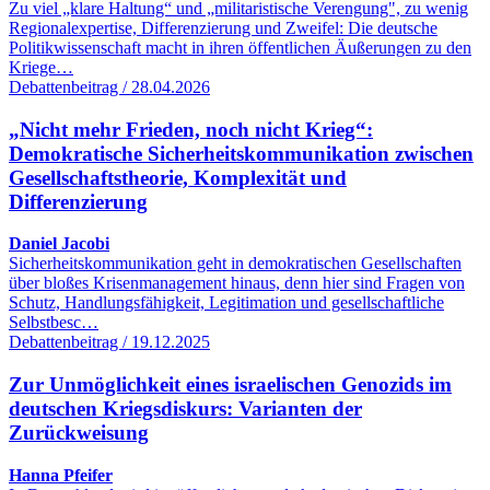
Zu viel „klare Haltung“ und „militaristische Verengung", zu wenig
Regionalexpertise, Differenzierung und Zweifel: Die deutsche
Politikwissenschaft macht in ihren öffentlichen Äußerungen zu den
Kriege…
Debattenbeitrag / 28.04.2026
„Nicht mehr Frieden, noch nicht Krieg“:
Demokratische Sicherheitskommunikation zwischen
Gesellschaftstheorie, Komplexität und
Differenzierung
Daniel Jacobi
Sicherheitskommunikation geht in demokratischen Gesellschaften
über bloßes Krisenmanagement hinaus, denn hier sind Fragen von
Schutz, Handlungsfähigkeit, Legitimation und gesellschaftliche
Selbstbesc…
Debattenbeitrag / 19.12.2025
Zur Unmöglichkeit eines israelischen Genozids im
deutschen Kriegsdiskurs: Varianten der
Zurückweisung
Hanna Pfeifer