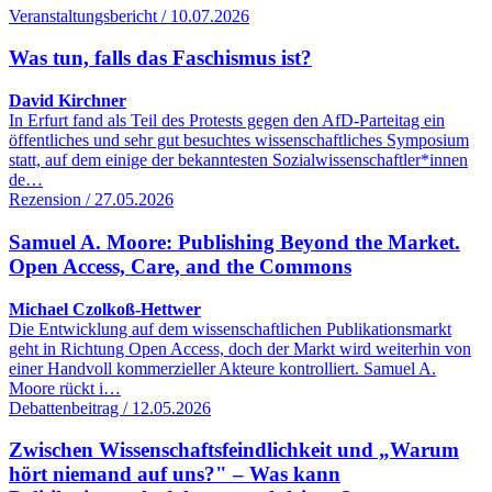
Veranstaltungsbericht / 10.07.2026
Was tun, falls das Faschismus ist?
David Kirchner
In Erfurt fand als Teil des Protests gegen den AfD-Parteitag ein
öffentliches und sehr gut besuchtes wissenschaftliches Symposium
statt, auf dem einige der bekanntesten Sozialwissenschaftler*innen
de…
Rezension / 27.05.2026
Samuel A. Moore: Publishing Beyond the Market.
Open Access, Care, and the Commons
Michael Czolkoß-Hettwer
Die Entwicklung auf dem wissenschaftlichen Publikationsmarkt
geht in Richtung Open Access, doch der Markt wird weiterhin von
einer Handvoll kommerzieller Akteure kontrolliert. Samuel A.
Moore rückt i…
Debattenbeitrag / 12.05.2026
Zwischen Wissenschaftsfeindlichkeit und „Warum
hört niemand auf uns?" – Was kann