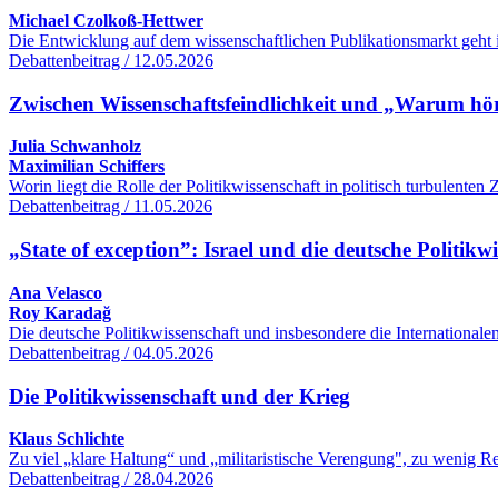
Michael Czolkoß-Hettwer
Die Entwicklung auf dem wissenschaftlichen Publikationsmarkt geht 
Debattenbeitrag / 12.05.2026
Zwischen Wissenschaftsfeindlichkeit und „Warum hört
Julia Schwanholz
Maximilian Schiffers
Worin liegt die Rolle der Politikwissenschaft in politisch turbulente
Debattenbeitrag / 11.05.2026
„State of exception”: Israel und die deutsche Politikw
Ana Velasco
Roy Karadağ
Die deutsche Politikwissenschaft und insbesondere die International
Debattenbeitrag / 04.05.2026
Die Politikwissenschaft und der Krieg
Klaus Schlichte
Zu viel „klare Haltung“ und „militaristische Verengung", zu wenig R
Debattenbeitrag / 28.04.2026