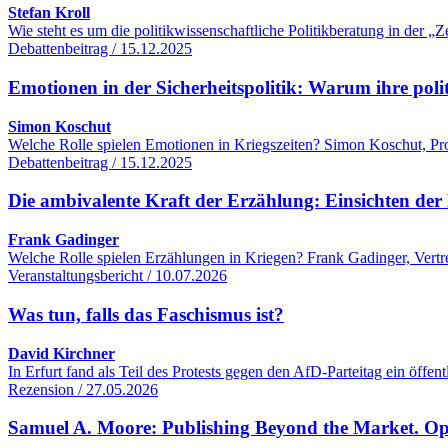
Stefan Kroll
Wie steht es um die politikwissenschaftliche Politikberatung in der
Debattenbeitrag / 15.12.2025
Emotionen in der Sicherheitspolitik: Warum ihre poli
Simon Koschut
Welche Rolle spielen Emotionen in Kriegszeiten? Simon Koschut, Profe
Debattenbeitrag / 15.12.2025
Die ambivalente Kraft der Erzählung: Einsichten der 
Frank Gadinger
Welche Rolle spielen Erzählungen in Kriegen? Frank Gadinger, Vertre
Veranstaltungsbericht / 10.07.2026
Was tun, falls das Faschismus ist?
David Kirchner
In Erfurt fand als Teil des Protests gegen den AfD-Parteitag ein öff
Rezension / 27.05.2026
Samuel A. Moore: Publishing Beyond the Market. O