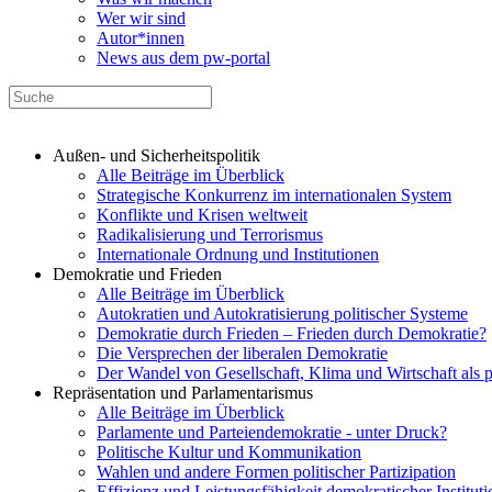
Wer wir sind
Autor*innen
News aus dem pw-portal
Außen- und Sicherheitspolitik
Alle Beiträge im Überblick
Strategische Konkurrenz im internationalen System
Konflikte und Krisen weltweit
Radikalisierung und Terrorismus
Internationale Ordnung und Institutionen
Demokratie und Frieden
Alle Beiträge im Überblick
Autokratien und Autokratisierung politischer Systeme
Demokratie durch Frieden – Frieden durch Demokratie?
Die Versprechen der liberalen Demokratie
Der Wandel von Gesellschaft, Klima und Wirtschaft als 
Repräsentation und Parlamentarismus
Alle Beiträge im Überblick
Parlamente und Parteiendemokratie - unter Druck?
Politische Kultur und Kommunikation
Wahlen und andere Formen politischer Partizipation
Effizienz und Leistungsfähigkeit demokratischer Institut