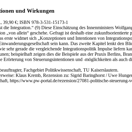
tionen und Wirkungen
., 39,90 €
; ISBN 978-3-531-15173-1
t die Integration.“ (9) Diese Einschätzung des Innenministers Wolfga
ion „von allein“ geschehe. Gefragt ist deshalb eine zukunftsorientierte
 erste widmet sich „Konzeptionen und Intentionen von Integrationspol
r Einwanderungsgesellschaft sein kann. Das zweite Kapitel lenkt den Blic
e sehr gerade die vergleichende Integrationspolitik Impulse liefern kann
n; beispielhaft zeigen dies die Beispiele aus der Praxis Berlins, Bra
 die Erörterung von Steuerungsintentionen und -möglichkeiten als auc
auftragter, Fachgebiet Politikwissenschaft, TU Kaiserslautern.
erweise: Klaus Kremb, Rezension zu: Sigrid Baringhorst / Uwe Hunge
schaft, https://www.pw-portal.de/rezension/27081-politische-steuerung-