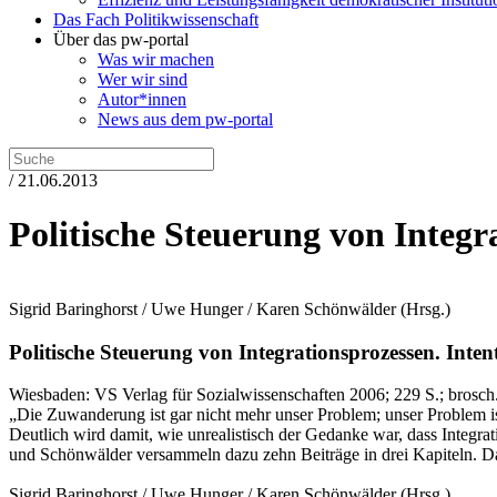
Das Fach Politikwissenschaft
Über das pw-portal
Was wir machen
Wer wir sind
Autor*innen
News aus dem pw-portal
/ 21.06.2013
Politische Steuerung von Integr
Sigrid Baringhorst / Uwe Hunger / Karen Schönwälder
(Hrsg.)
Politische Steuerung von Integrationsprozessen.
Inten
Wiesbaden:
VS Verlag für Sozialwissenschaften
2006
; 229 S.
; brosch
„Die Zuwanderung ist gar nicht mehr unser Problem; unser Problem is
Deutlich wird damit, wie unrealistisch der Gedanke war, dass Integrat
und Schönwälder versammeln dazu zehn Beiträge in drei Kapiteln. Da
Sigrid Baringhorst / Uwe Hunger / Karen Schönwälder
(Hrsg.)