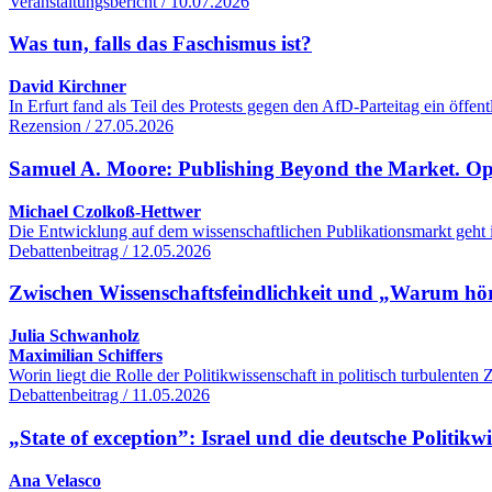
Veranstaltungsbericht / 10.07.2026
Was tun, falls das Faschismus ist?
David Kirchner
In Erfurt fand als Teil des Protests gegen den AfD-Parteitag ein öff
Rezension / 27.05.2026
Samuel A. Moore: Publishing Beyond the Market. O
Michael Czolkoß-Hettwer
Die Entwicklung auf dem wissenschaftlichen Publikationsmarkt geht 
Debattenbeitrag / 12.05.2026
Zwischen Wissenschaftsfeindlichkeit und „Warum hört
Julia Schwanholz
Maximilian Schiffers
Worin liegt die Rolle der Politikwissenschaft in politisch turbulente
Debattenbeitrag / 11.05.2026
„State of exception”: Israel und die deutsche Politikw
Ana Velasco