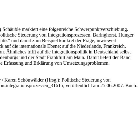
ng Schäuble markiert eine folgenreiche Schwerpunktverschiebung.
 politische Steuerung von Integrationsprozessen. Baringhorst, Hunger
itik“ und damit zum Beispiel konkret der Frage, inwieweit
k auf die internationale Ebene: auf die Niederlande, Frankreich,
. Ähnliches trifft auf die Integrationspolitik in Deutschland selbst
ndenburgs und der Stadt Frankfurt am Main. Damit liefert der Band
h die Erfassung und Erklärung von Umsetzungsproblemen.
r / Karen Schönwälder
(Hrsg.): Politische Steuerung von
von-integrationsprozessen_31615, veröffentlicht am 25.06.2007.
Buch-