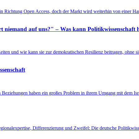
in Richtung Open Access, doch der Markt wird weiterhin von einer Ha
 niemand auf uns?" – Was kann Politikwissenschaft h
n Zeiten und wie kann sie zur demokratischen Resilienz beitragen, ohne
issenschaft
en Beziehungen haben ein großes Problem in ihrem Umgang mit dem Isra
egionalexpertise, Differenzierung und Zweifel: Die deutsche Politikw