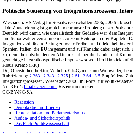
Politische Steuerung von Integrationsprozessen.
Inten
Wiesbaden:
VS Verlag für Sozialwissenschaften
2006
; 229 S.
; brosch
„Die Zuwanderung ist gar nicht mehr unser Problem; unser Problem is
Deutlich wird damit, wie unrealistisch der Gedanke war, dass Integrat
und Schönwälder versammeln dazu zehn Beiträge in drei Kapiteln. Das
Integrationspolitik ein Beitrag zu mehr Freiheit und Gleichheit in de
Spanien, Italien, die EU insgesamt und auf Kanada; dabei zeigt sich, wi
zu, denn die entscheidenden Akteure sind hier die Länder und Kommune
gewichtige integrationspolitische Impulse – sowohl im Hinblick auf
Klaus Kremb (KK)
Dr., Oberstudiendirektor, Wilhelm-Erb-Gymnasium Winnweiler, Lehrbe
Rubrizierung:
2.263
|
2.343
|
2.325
|
2.61
|
2.64
|
3.5
Empfohlene Ziti
Integrationsprozessen. Wiesbaden: 2006, in: Portal für Politikwissen
Nr.: 31615
Inhaltsverzeichnis
Rezension drucken
CC-BY-NC-SA
Rezension
Demokratie und Frieden
Repräsentation und Parlamentarismus
Außen- und Sicherheitspolitik
Das Fach Politikwissenschaft