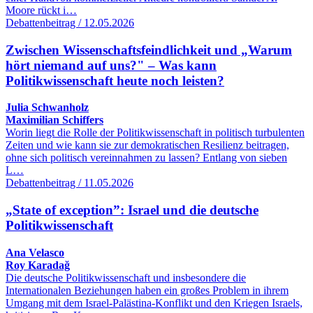
Moore rückt i…
Debattenbeitrag / 12.05.2026
Zwischen Wissenschaftsfeindlichkeit und „Warum
hört niemand auf uns?" – Was kann
Politikwissenschaft heute noch leisten?
Julia Schwanholz
Maximilian Schiffers
Worin liegt die Rolle der Politikwissenschaft in politisch turbulenten
Zeiten und wie kann sie zur demokratischen Resilienz beitragen,
ohne sich politisch vereinnahmen zu lassen? Entlang von sieben
L…
Debattenbeitrag / 11.05.2026
„State of exception”: Israel und die deutsche
Politikwissenschaft
Ana Velasco
Roy Karadağ
Die deutsche Politikwissenschaft und insbesondere die
Internationalen Beziehungen haben ein großes Problem in ihrem
Umgang mit dem Israel-Palästina-Konflikt und den Kriegen Israels,