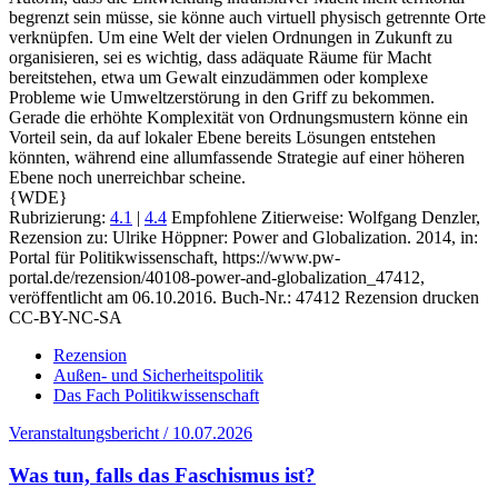
begrenzt sein müsse, sie könne auch virtuell physisch getrennte Orte
verknüpfen. Um eine Welt der vielen Ordnungen in Zukunft zu
organisieren, sei es wichtig, dass adäquate Räume für Macht
bereitstehen, etwa um Gewalt einzudämmen oder komplexe
Probleme wie Umweltzerstörung in den Griff zu bekommen.
Gerade die erhöhte Komplexität von Ordnungsmustern könne ein
Vorteil sein, da auf lokaler Ebene bereits Lösungen entstehen
könnten, während eine allumfassende Strategie auf einer höheren
Ebene noch unerreichbar scheine.
{WDE}
Rubrizierung:
4.1
|
4.4
Empfohlene Zitierweise: Wolfgang Denzler,
Rezension zu: Ulrike Höppner
: Power and Globalization.
2014, in:
Portal für Politikwissenschaft, https://www.pw-
portal.de/rezension/40108-power-and-globalization_47412,
veröffentlicht am 06.10.2016.
Buch-Nr.: 47412
Rezension drucken
CC-BY-NC-SA
Rezension
Außen- und Sicherheitspolitik
Das Fach Politikwissenschaft
Veranstaltungsbericht / 10.07.2026
Was tun, falls das Faschismus ist?