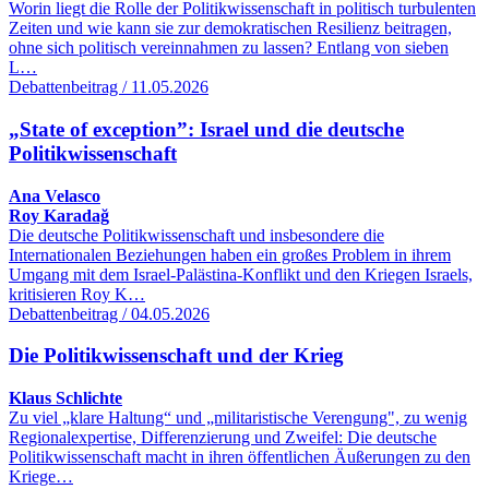
Worin liegt die Rolle der Politikwissenschaft in politisch turbulenten
Zeiten und wie kann sie zur demokratischen Resilienz beitragen,
ohne sich politisch vereinnahmen zu lassen? Entlang von sieben
L…
Debattenbeitrag / 11.05.2026
„State of exception”: Israel und die deutsche
Politikwissenschaft
Ana Velasco
Roy Karadağ
Die deutsche Politikwissenschaft und insbesondere die
Internationalen Beziehungen haben ein großes Problem in ihrem
Umgang mit dem Israel-Palästina-Konflikt und den Kriegen Israels,
kritisieren Roy K…
Debattenbeitrag / 04.05.2026
Die Politikwissenschaft und der Krieg
Klaus Schlichte
Zu viel „klare Haltung“ und „militaristische Verengung", zu wenig
Regionalexpertise, Differenzierung und Zweifel: Die deutsche
Politikwissenschaft macht in ihren öffentlichen Äußerungen zu den
Kriege…