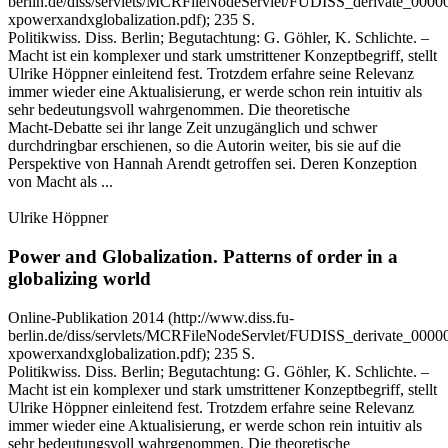
berlin.de/diss/servlets/MCRFileNodeServlet/FUDISS_derivate_000
xpowerxandxglobalization.pdf)
; 235 S.
Politikwiss. Diss. Berlin; Begutachtung: G. Göhler, K. Schlichte. –
Macht ist ein komplexer und stark umstrittener Konzeptbegriff, stellt
Ulrike Höppner einleitend fest. Trotzdem erfahre seine Relevanz
immer wieder eine Aktualisierung, er werde schon rein intuitiv als
sehr bedeutungsvoll wahrgenommen. Die theoretische
Macht‑Debatte sei ihr lange Zeit unzugänglich und schwer
durchdringbar erschienen, so die Autorin weiter, bis sie auf die
Perspektive von Hannah Arendt getroffen sei. Deren Konzeption
von Macht als ...
Ulrike Höppner
Power and Globalization.
Patterns of order in a
globalizing world
Online-Publikation
2014
(http://www.diss.fu-
berlin.de/diss/servlets/MCRFileNodeServlet/FUDISS_derivate_000
xpowerxandxglobalization.pdf)
; 235 S.
Politikwiss. Diss. Berlin; Begutachtung: G. Göhler, K. Schlichte. –
Macht ist ein komplexer und stark umstrittener Konzeptbegriff, stellt
Ulrike Höppner einleitend fest. Trotzdem erfahre seine Relevanz
immer wieder eine Aktualisierung, er werde schon rein intuitiv als
sehr bedeutungsvoll wahrgenommen. Die theoretische