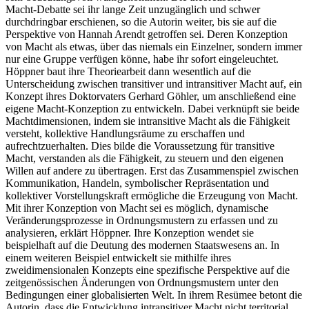
Macht‑Debatte sei ihr lange Zeit unzugänglich und schwer
durchdringbar erschienen, so die Autorin weiter, bis sie auf die
Perspektive von Hannah Arendt getroffen sei. Deren Konzeption
von Macht als etwas, über das niemals ein Einzelner, sondern immer
nur eine Gruppe verfügen könne, habe ihr sofort eingeleuchtet.
Höppner baut ihre Theoriearbeit dann wesentlich auf die
Unterscheidung zwischen transitiver und intransitiver Macht auf, ein
Konzept ihres Doktorvaters Gerhard Göhler, um anschließend eine
eigene Macht‑Konzeption zu entwickeln. Dabei verknüpft sie beide
Machtdimensionen, indem sie intransitive Macht als die Fähigkeit
versteht, kollektive Handlungsräume zu erschaffen und
aufrechtzuerhalten. Dies bilde die Voraussetzung für transitive
Macht, verstanden als die Fähigkeit, zu steuern und den eigenen
Willen auf andere zu übertragen. Erst das Zusammenspiel zwischen
Kommunikation, Handeln, symbolischer Repräsentation und
kollektiver Vorstellungskraft ermögliche die Erzeugung von Macht.
Mit ihrer Konzeption von Macht sei es möglich, dynamische
Veränderungsprozesse in Ordnungsmustern zu erfassen und zu
analysieren, erklärt Höppner. Ihre Konzeption wendet sie
beispielhaft auf die Deutung des modernen Staatswesens an. In
einem weiteren Beispiel entwickelt sie mithilfe ihres
zweidimensionalen Konzepts eine spezifische Perspektive auf die
zeitgenössischen Änderungen von Ordnungsmustern unter den
Bedingungen einer globalisierten Welt. In ihrem Resümee betont die
Autorin, dass die Entwicklung intransitiver Macht nicht territorial