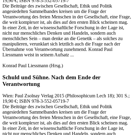
19,90 €
; ISBN 978-3-552-05719-7
Die Beiträge des zwischen Gesellschaft, Ethik und Politik
angesiedelten Sammelbandes kreisen um die Frage der
Verantwortung des freien Menschen in der Gesellschaft, eine Frage,
die weit komplexer ist, als dies auf den ersten Blick scheinen mag.
In einer Zeit, in der wissenschaftliche Forschung in der Lage ist,
nicht nur menschliches Denken und Handeln, sondern auch
menschliches Sein – man denke an die Genetik – als solches zu
manipulieren, verunklart sich letztlich auch die Frage nach der
Übernahme von Verantwortung zunehmend. Konrad Paul
Liessmann weist in seinem Aufsatz ...
Konrad Paul Liessmann
(Hrsg.)
Schuld und Sühne.
Nach dem Ende der
Verantwortung
Wien:
Paul Zsolnay Verlag
2015
(Philosophicum Lech 18)
; 301 S.
;
19,90 €
; ISBN 978-3-552-05719-7
Die Beiträge des zwischen Gesellschaft, Ethik und Politik
angesiedelten Sammelbandes kreisen um die Frage der
Verantwortung des freien Menschen in der Gesellschaft, eine Frage,
die weit komplexer ist, als dies auf den ersten Blick scheinen mag.
In einer Zeit, in der wissenschaftliche Forschung in der Lage ist,
nicht nur menschliches Denken und Handeln, sondern auch