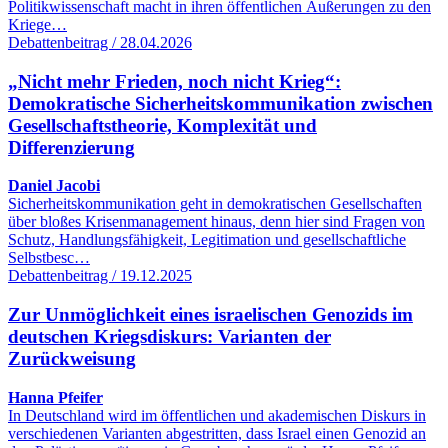
Politikwissenschaft macht in ihren öffentlichen Äußerungen zu den
Kriege…
Debattenbeitrag / 28.04.2026
„Nicht mehr Frieden, noch nicht Krieg“:
Demokratische Sicherheitskommunikation zwischen
Gesellschaftstheorie, Komplexität und
Differenzierung
Daniel Jacobi
Sicherheitskommunikation geht in demokratischen Gesellschaften
über bloßes Krisenmanagement hinaus, denn hier sind Fragen von
Schutz, Handlungsfähigkeit, Legitimation und gesellschaftliche
Selbstbesc…
Debattenbeitrag / 19.12.2025
Zur Unmöglichkeit eines israelischen Genozids im
deutschen Kriegsdiskurs: Varianten der
Zurückweisung
Hanna Pfeifer
In Deutschland wird im öffentlichen und akademischen Diskurs in
verschiedenen Varianten abgestritten, dass Israel einen Genozid an