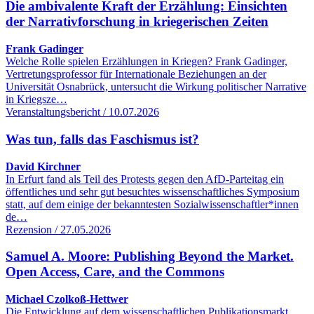
Die ambivalente Kraft der Erzählung: Einsichten
der Narrativforschung in kriegerischen Zeiten
Frank Gadinger
Welche Rolle spielen Erzählungen in Kriegen? Frank Gadinger,
Vertretungsprofessor für Internationale Beziehungen an der
Universität Osnabrück, untersucht die Wirkung politischer Narrative
in Kriegsze…
Veranstaltungsbericht / 10.07.2026
Was tun, falls das Faschismus ist?
David Kirchner
In Erfurt fand als Teil des Protests gegen den AfD-Parteitag ein
öffentliches und sehr gut besuchtes wissenschaftliches Symposium
statt, auf dem einige der bekanntesten Sozialwissenschaftler*innen
de…
Rezension / 27.05.2026
Samuel A. Moore: Publishing Beyond the Market.
Open Access, Care, and the Commons
Michael Czolkoß-Hettwer
Die Entwicklung auf dem wissenschaftlichen Publikationsmarkt