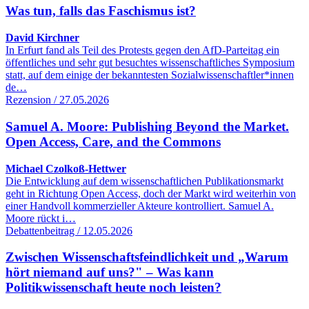
Was tun, falls das Faschismus ist?
David Kirchner
In Erfurt fand als Teil des Protests gegen den AfD-Parteitag ein
öffentliches und sehr gut besuchtes wissenschaftliches Symposium
statt, auf dem einige der bekanntesten Sozialwissenschaftler*innen
de…
Rezension / 27.05.2026
Samuel A. Moore: Publishing Beyond the Market.
Open Access, Care, and the Commons
Michael Czolkoß-Hettwer
Die Entwicklung auf dem wissenschaftlichen Publikationsmarkt
geht in Richtung Open Access, doch der Markt wird weiterhin von
einer Handvoll kommerzieller Akteure kontrolliert. Samuel A.
Moore rückt i…
Debattenbeitrag / 12.05.2026
Zwischen Wissenschaftsfeindlichkeit und „Warum
hört niemand auf uns?" – Was kann
Politikwissenschaft heute noch leisten?