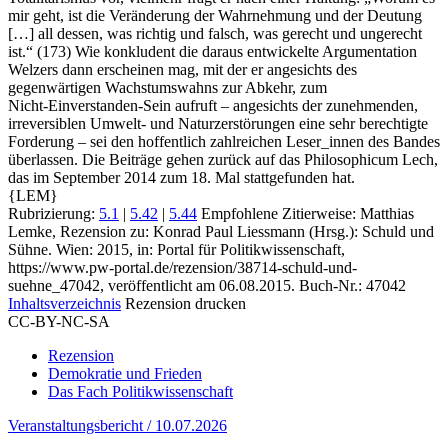
mir geht, ist die Veränderung der Wahrnehmung und der Deutung
[…] all dessen, was richtig und falsch, was gerecht und ungerecht
ist.“ (173) Wie konkludent die daraus entwickelte Argumentation
Welzers dann erscheinen mag, mit der er angesichts des
gegenwärtigen Wachstumswahns zur Abkehr, zum
Nicht‑Einverstanden‑Sein aufruft – angesichts der zunehmenden,
irreversiblen Umwelt‑ und Naturzerstörungen eine sehr berechtigte
Forderung – sei den hoffentlich zahlreichen Leser_innen des Bandes
überlassen. Die Beiträge gehen zurück auf das Philosophicum Lech,
das im September 2014 zum 18. Mal stattgefunden hat.
{LEM}
Rubrizierung:
5.1
|
5.42
|
5.44
Empfohlene Zitierweise: Matthias
Lemke, Rezension zu: Konrad Paul Liessmann
(Hrsg.): Schuld und
Sühne. Wien: 2015, in: Portal für Politikwissenschaft,
https://www.pw-portal.de/rezension/38714-schuld-und-
suehne_47042, veröffentlicht am 06.08.2015.
Buch-Nr.: 47042
Inhaltsverzeichnis
Rezension drucken
CC-BY-NC-SA
Rezension
Demokratie und Frieden
Das Fach Politikwissenschaft
Veranstaltungsbericht / 10.07.2026