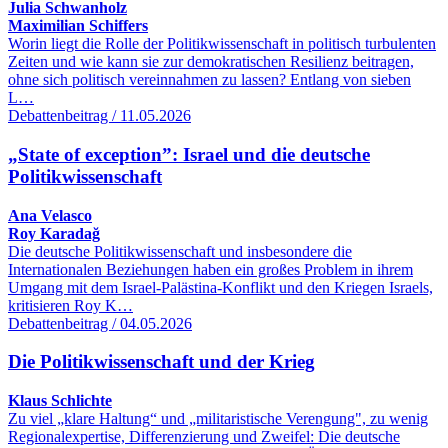
Julia Schwanholz
Maximilian Schiffers
Worin liegt die Rolle der Politikwissenschaft in politisch turbulenten
Zeiten und wie kann sie zur demokratischen Resilienz beitragen,
ohne sich politisch vereinnahmen zu lassen? Entlang von sieben
L…
Debattenbeitrag / 11.05.2026
„State of exception”: Israel und die deutsche
Politikwissenschaft
Ana Velasco
Roy Karadağ
Die deutsche Politikwissenschaft und insbesondere die
Internationalen Beziehungen haben ein großes Problem in ihrem
Umgang mit dem Israel-Palästina-Konflikt und den Kriegen Israels,
kritisieren Roy K…
Debattenbeitrag / 04.05.2026
Die Politikwissenschaft und der Krieg
Klaus Schlichte
Zu viel „klare Haltung“ und „militaristische Verengung", zu wenig
Regionalexpertise, Differenzierung und Zweifel: Die deutsche