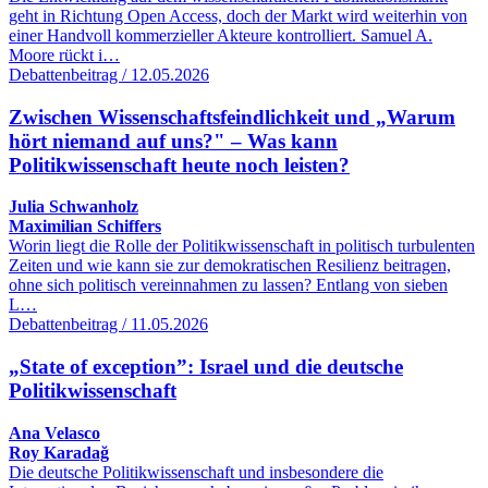
geht in Richtung Open Access, doch der Markt wird weiterhin von
einer Handvoll kommerzieller Akteure kontrolliert. Samuel A.
Moore rückt i…
Debattenbeitrag / 12.05.2026
Zwischen Wissenschaftsfeindlichkeit und „Warum
hört niemand auf uns?" – Was kann
Politikwissenschaft heute noch leisten?
Julia Schwanholz
Maximilian Schiffers
Worin liegt die Rolle der Politikwissenschaft in politisch turbulenten
Zeiten und wie kann sie zur demokratischen Resilienz beitragen,
ohne sich politisch vereinnahmen zu lassen? Entlang von sieben
L…
Debattenbeitrag / 11.05.2026
„State of exception”: Israel und die deutsche
Politikwissenschaft
Ana Velasco
Roy Karadağ
Die deutsche Politikwissenschaft und insbesondere die