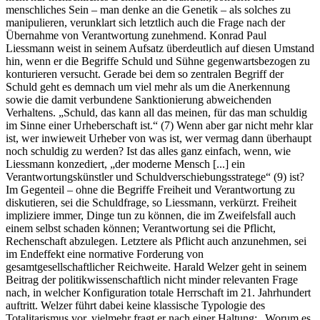
menschliches Sein – man denke an die Genetik – als solches zu
manipulieren, verunklart sich letztlich auch die Frage nach der
Übernahme von Verantwortung zunehmend. Konrad Paul
Liessmann weist in seinem Aufsatz überdeutlich auf diesen Umstand
hin, wenn er die Begriffe Schuld und Sühne gegenwartsbezogen zu
konturieren versucht. Gerade bei dem so zentralen Begriff der
Schuld geht es demnach um viel mehr als um die Anerkennung
sowie die damit verbundene Sanktionierung abweichenden
Verhaltens. „Schuld, das kann all das meinen, für das man schuldig
im Sinne einer Urheberschaft ist.“ (7) Wenn aber gar nicht mehr klar
ist, wer inwieweit Urheber von was ist, wer vermag dann überhaupt
noch schuldig zu werden? Ist das alles ganz einfach, wenn, wie
Liessmann konzediert, „der moderne Mensch [...] ein
Verantwortungskünstler und Schuldverschiebungsstratege“ (9) ist?
Im Gegenteil – ohne die Begriffe Freiheit und Verantwortung zu
diskutieren, sei die Schuldfrage, so Liessmann, verkürzt. Freiheit
impliziere immer, Dinge tun zu können, die im Zweifelsfall auch
einem selbst schaden können; Verantwortung sei die Pflicht,
Rechenschaft abzulegen. Letztere als Pflicht auch anzunehmen, sei
im Endeffekt eine normative Forderung von
gesamtgesellschaftlicher Reichweite. Harald Welzer geht in seinem
Beitrag der politikwissenschaftlich nicht minder relevanten Frage
nach, in welcher Konfiguration totale Herrschaft im 21. Jahrhundert
auftritt. Welzer führt dabei keine klassische Typologie des
Totalitarismus vor, vielmehr fragt er nach einer Haltung: „Worum es