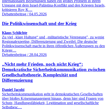
Internationalen Beziehungen haben ein großes Problem in ihrem
Umgang mit dem Israel-Palästina-Konflikt und den Kriegen Israels,
kritisieren Roy K…
Debattenbeitrag / 04.05.2026
Die Politikwissenschaft und der Krieg
Klaus Schlichte
Zu viel „klare Haltung“ und „militaristische Verengung", zu wenig
Regionalexpertise, Differenzierung und Zweifel: Die deutsche
Politikwissenschaft macht in ihren öffentlichen Äußerungen zu den
Kriege…
Debattenbeitrag / 28.04.2026
„Nicht mehr Frieden, noch nicht Krieg“:
Demokratische Sicherheitskommunikation zwischen
Gesellschaftstheorie, Komplexität und
Differenzierung
Daniel Jacobi
Sicherheitskommunikation geht in demokratischen Gesellschaften
über bloßes Krisenmanagement hinaus, denn hier sind Fragen von
Schutz, Handlungsfähigkeit, Legitimation und gesellschaftliche
Selbstbesc…