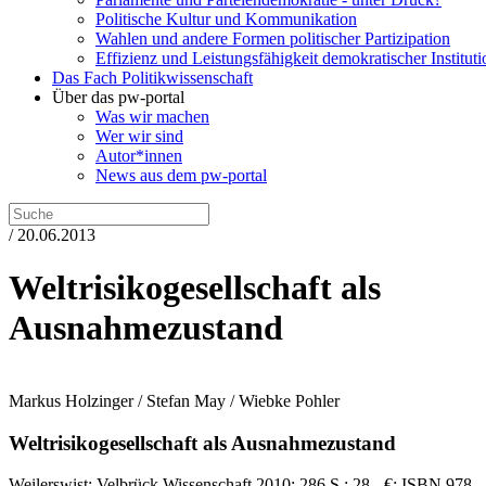
Politische Kultur und Kommunikation
Wahlen und andere Formen politischer Partizipation
Effizienz und Leistungsfähigkeit demokratischer Institut
Das Fach Politikwissenschaft
Über das pw-portal
Was wir machen
Wer wir sind
Autor*innen
News aus dem pw-portal
/ 20.06.2013
Weltrisikogesellschaft als
Ausnahmezustand
Markus Holzinger / Stefan May / Wiebke Pohler
Weltrisikogesellschaft als Ausnahmezustand
Weilerswist:
Velbrück Wissenschaft
2010
; 286 S.
; 28,- €
; ISBN 978-