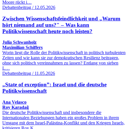
Moore rückt i…
Debattenbeitrag / 12.05.2026
Zwischen Wissenschaftsfeindlichkeit und „Warum
hört niemand auf uns?" – Was kann
Politikwissenschaft heute noch leisten?
Julia Schwanholz
Maximilian Schiffers
Worin liegt die Rolle der Politikwissenschaft in politisch turbulenten
Zeiten und wie kann sie zur demokratischen Resilienz beitragen,
ohne sich politisch vereinnahmen zu lassen? Entlang von sieben
L…
Debattenbeitrag / 11.05.2026
„State of exception”: Israel und die deutsche
Politikwissenschaft
Ana Velasco
Roy Karadağ
Die deutsche Politikwissenschaft und insbesondere die
Internationalen Beziehungen haben ein großes Problem in ihrem
Umgang mit dem Israel-Palästina-Konflikt und den Kriegen Israels,
kritisieren Roy K…