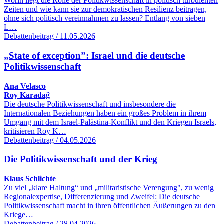
Worin liegt die Rolle der Politikwissenschaft in politisch turbulenten
Zeiten und wie kann sie zur demokratischen Resilienz beitragen,
ohne sich politisch vereinnahmen zu lassen? Entlang von sieben
L…
Debattenbeitrag / 11.05.2026
„State of exception”: Israel und die deutsche
Politikwissenschaft
Ana Velasco
Roy Karadağ
Die deutsche Politikwissenschaft und insbesondere die
Internationalen Beziehungen haben ein großes Problem in ihrem
Umgang mit dem Israel-Palästina-Konflikt und den Kriegen Israels,
kritisieren Roy K…
Debattenbeitrag / 04.05.2026
Die Politikwissenschaft und der Krieg
Klaus Schlichte
Zu viel „klare Haltung“ und „militaristische Verengung", zu wenig
Regionalexpertise, Differenzierung und Zweifel: Die deutsche
Politikwissenschaft macht in ihren öffentlichen Äußerungen zu den
Kriege…
Debattenbeitrag / 28.04.2026