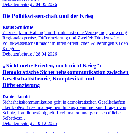
Debattenbeitrag / 04.05.2026
Die Politikwissenschaft und der Krieg
Klaus Schlichte
Zu viel „klare Haltung“ und „militaristische Verengung", zu wenig
Regionalexpertise, Differenzierung und Zweifel: Die deutsche
Politikwissenschaft macht in ihren öffentlichen Äußerungen zu den
Kriege…
Debattenbeitrag / 28.04.2026
„Nicht mehr Frieden, noch nicht Krieg“:
Demokratische Sicherheitskommunikation zwischen
Gesellschaftstheorie, Komplexität und
Differenzierung
Daniel Jacobi
Sicherheitskommunikation geht in demokratischen Gesellschaften
über bloßes Krisenmanagement hinaus, denn hier sind Fragen von
Schutz, Handlungsfähigkeit, Legitimation und gesellschaftliche
Selbstbesc…
Debattenbeitrag / 19.12.2025