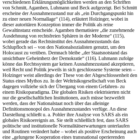
verschiedenen Erklärungsmöglichkeiten werden an den Schriften
von Schmitt, Agamben, Luhmann und Beck aufgezeigt. Bei Schmitt
erscheine der Ausnahmezustand nur als „ein Durchgangspunkt hin
zu einer neuen Normallage“ (114), erläutert Holzinger, wobei in
dieser autoritären Konzeption immer die Politik als reine
Gewaltinstanz entscheide. Agamben thematisiere „die zunehmende
Ausdehnung von rechtsfreien Sphären in der Moderne“ (115),
wobei gerade das Rechtsinstitut des Ausnahmezustands das
Schlupfloch sei – von den Nationalsozialisten genutzt, um den
Holocaust zu verüben. Demnach bleibe „der Staatsnotstand das
unsichtbare Geheimherz der Demokratie“ (116). Luhmann zufolge
könne das Rechtssystem gar keinen Ausnahmezustand akzeptieren,
weil Recht und Politik jeweils in sich geschlossene Systeme seien –
Holzinger weist allerdings der These von der Abgeschlossenheit den
Status eines Mythos zu. In der Weltrisikogesellschaft von Beck
dagegen vollziehe sich der Übergang von einem Gefahren- zu
einem Risikoparadigma. Die globalen Risiken elektrisierten nicht
nur die gesellschaftlichen Institutionen, auch müsse bezweifelt
werden, dass der Nationalstaat noch über das alleinige
Definitionsmonopol des Ausnahmezustandes verfüge. An diese
Darstellung schließt u. a. Pohler ihre Analyse von SARS als ein
globales Risikoereignis an. Sie stellt schließlich fest, dass SARS
politische und institutionelle Normalitätserwartungen unterlaufen
und Routinen verändert habe – wobei als positive Erscheinung auch
eine „gelungene Kooperation eines transnational operierenden