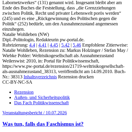
Labornetzwerkes“ (131) genannt wird. Insgesamt bleibt aber am
Ende des Buches die Feststellung, dass „die Grenzziehungen
zwischen Politik, Recht und privater Lebenswelt porös werden“
(245) und es eine „Rückgewinnung des Politischen gegen die
Politik“ (252) bedürfe, um den Ausnahmezustand angemessen
einzuhegen.
Natalie Wohlleben (NW)
Dipl.-Politologin, Redakteurin pw-portal.de.
Rubrizierung:
4.4
|
4.41
|
4.45
|
5.42
|
5.46
Empfohlene Zitierweise:
Natalie Wohlleben, Rezension zu: Markus Holzinger / Stefan May /
Wiebke Pohler
: Weltrisikogesellschaft als Ausnahmezustand
Weilerswist: 2010, in: Portal für Politikwissenschaft,
https://www.pw-portal.de/rezension/21719-weltrisikogesellschaft-
als-ausnahmezustand_38313, veröffentlicht am 14.09.2010.
Buch-
Nr.: 38313
Inhaltsverzeichnis
Rezension drucken
CC-BY-NC-SA
Rezension
Außen- und Sicherheitspolitik
Das Fach Politikwissenschaft
Veranstaltungsbericht / 10.07.2026
Was tun, falls das Faschismus ist?