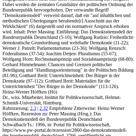
Dabei werden die zentralen Grundsätze der politischen Ordnung der
Bundesrepublik hervorgehoben. Der verwandte Begriff
"Demokratiemodell" verweist darauf, daß ein "auf inhaltlichen und
methodischen Überlegungen beruhende[r] Ausschnitt aus der
Wirklichkeit" (6) dargestellt und ein normativer Anspruch erhoben
wird. Inhalt: Peter Massing: Einführung: Das Demokratiemodell der
Bundesrepublik Deutschland (5-10); Wolfgang Rudzio: Freiheitliche
demokratische Grundordnung und wehrhafte Demokratie (11-22);
Werner J. Patzelt: Parlamentarismus (23-36); Wolfgang Renzsch:
Föderalismus (37-54); Joachim Detjen: Pluralismus (55-67);
Wolfgang Horn: Rechtsstaatsprinzip und Sozialstaatsprinzip (68-80);
Gerhard Himmelmann: Chancen und Grenzen politischer
Beteiligung und "Handlungsorientierung" in der Politischen Bildung
(81-96); Gotthard Breit: Unterrichtseinheit: Der Bürger in der
Demokratie (97-112); Gotthard Breit: Materialien für die
Unterrichteinheit "Der Bürger in der Demokratie" (113-126).
Heinz-Werner Höffken (Hö)
Dr., wiss. Mitarbeiter, Institut für Politikwissenschaft, Helmut-
Schmidt-Universität, Hamburg.
Rubrizierung:
2.3
|
2.32
Empfohlene Zitierweise: Heinz-Werner
Höffken, Rezension zu: Peter Massing
(Hrsg.): Das
Demokratiemodell der Bundesrepublik Deutschland
Schwalbach/Ts.: 1996, in: Portal für Politikwissenschaft,
https://www.pw-portal.de/rezension/2860-das-demokratiemodell-
der-bundesrepublik-deutschland_3766, veröffentlicht am