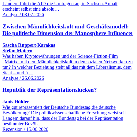
Ländern führt die AfD die Umfragen an, in Sachsen-Anhalt
erscheint selbst eine absolu…
Analyse / 08.07.2026
Zwischen Männlichkeitskult und Geschäftsmodell:
Die politische Dimension der Manosphere-Influencer
Sascha Ruppert-Karakas
Stefan Matern
Was haben Kryptowährungen und der Science-Fiction-Film
„Matrix“ mit dem Männlichkeitskult in den sozialen Netzwerken zu
tun? In welcher Beziehung steht all das mit dem Liberalismus, dem
Staat – und ü…
Analyse / 26.06.2026
Republik der Repräsentationslücken?
Janis Hülder
Wie gut repräsentiert der Deutsche Bundestag die deutsche
Bevölkerung? Die politikwissenschaftliche Forschung weist seit
Langem darauf hin, dass der Bundestag bei der Repräsentation
bestimmter Bevölk…
Rezension / 15.06.2026