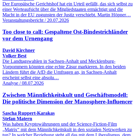
Der Europäische Gerichtshof hat ein Urteil gefällt, das sich selbst zu
einer Werteaufsicht über die Mitgliedstaaten ermächtigt und die
Macht in der EU zugunsten der Justiz verschiebt. Martin Höpner…
Veranstaltungsbericht / 20.07.2026
Too close to call: Gespaltene Ost-Bindestrichländer
vor dem Urnengang
David Kirchner
Volker Best
Die Landtagswahlen in Sachsen-Anhalt und Mecklenburg-
Vorpommern könnten eine echte Zäsur markieren. In den beiden
Ländern führt die AfD die Umfragen an, in Sachsen-Anhalt
erscheint selbst eine absolu…
Analyse / 08.07.2026
Zwischen Männlichkeitskult und Geschäftsmodell:
Die politische Dimension der Manosphere-Influencer
Sascha Ruppert-Karakas
Stefan Matern
Was haben Kryptowährungen und der Science-Fiction-Film
„Matrix“ mit dem Männlichkeitskult in den sozialen Netzwerken zu
tun? In welcher Beziehung steht all das mit dem Liberalismus, dem