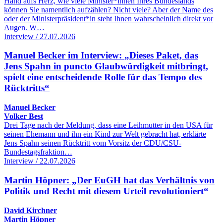
Hand aufs Herz, wie viele Minister*innen Ihres Bundeslands
können Sie namentlich aufzählen? Nicht viele? Aber der Name des
oder der Ministerpräsident*in steht Ihnen wahrscheinlich direkt vor
Augen. W…
Interview / 27.07.2026
Manuel Becker im Interview: „Dieses Paket, das
Jens Spahn in puncto Glaubwürdigkeit mitbringt,
spielt eine entscheidende Rolle für das Tempo des
Rücktritts“
Manuel Becker
Volker Best
Drei Tage nach der Meldung, dass eine Leihmutter in den USA für
seinen Ehemann und ihn ein Kind zur Welt gebracht hat, erklärte
Jens Spahn seinen Rücktritt vom Vorsitz der CDU/CSU-
Bundestagsfraktion…
Interview / 22.07.2026
Martin Höpner: „Der EuGH hat das Verhältnis von
Politik und Recht mit diesem Urteil revolutioniert“
David Kirchner
Martin Höpner