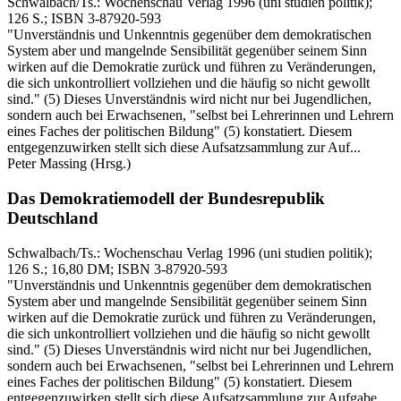
Schwalbach/Ts.:
Wochenschau Verlag
1996
(uni studien politik)
;
126 S.
; ISBN 3-87920-593
"Unverständnis und Unkenntnis gegenüber dem demokratischen
System aber und mangelnde Sensibilität gegenüber seinem Sinn
wirken auf die Demokratie zurück und führen zu Veränderungen,
die sich unkontrolliert vollziehen und die häufig so nicht gewollt
sind." (5) Dieses Unverständnis wird nicht nur bei Jugendlichen,
sondern auch bei Erwachsenen, "selbst bei Lehrerinnen und Lehrern
eines Faches der politischen Bildung" (5) konstatiert. Diesem
entgegenzuwirken stellt sich diese Aufsatzsammlung zur Auf...
Peter Massing
(Hrsg.)
Das Demokratiemodell der Bundesrepublik
Deutschland
Schwalbach/Ts.:
Wochenschau Verlag
1996
(uni studien politik)
;
126 S.
; 16,80 DM
; ISBN 3-87920-593
"Unverständnis und Unkenntnis gegenüber dem demokratischen
System aber und mangelnde Sensibilität gegenüber seinem Sinn
wirken auf die Demokratie zurück und führen zu Veränderungen,
die sich unkontrolliert vollziehen und die häufig so nicht gewollt
sind." (5) Dieses Unverständnis wird nicht nur bei Jugendlichen,
sondern auch bei Erwachsenen, "selbst bei Lehrerinnen und Lehrern
eines Faches der politischen Bildung" (5) konstatiert. Diesem
entgegenzuwirken stellt sich diese Aufsatzsammlung zur Aufgabe.