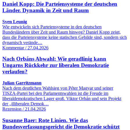
Daniel Kopp: Die Parteiensysteme der deutschen
Länder. Dynamik in Zeit und Raum
Sven Leunig
Wie entwickeln sich Parteiensysteme in den deutschen
Bundesländern über Zeit und Raum hinweg? Daniel Kopp zeigt,
dass die Parteiensysteme keine statischen Gebilde sind, sondern sich
dynamisch verände…
Kommentar / 27.04.2026
Nach Orbáns Abwahl: Wie geradlinig kann
Ungarns Rückkehr zur liberalen Demokratie
verlaufen?
Julian Garritzmann
Nach dem deutlichen Wahlsieg von Péter Magyar und seiner
TISZA-Partei bei den Parlamentswahlen ist die Freude im
liberaldemokratischen Lager groß. Viktor Orbán und sein Projekt
der „illiberalen Demok…
Rezension / 21.04.2026
Susanne Baer: Rote Linien. Wie das
Bundesverfassungsgericht die Demokratie schützt