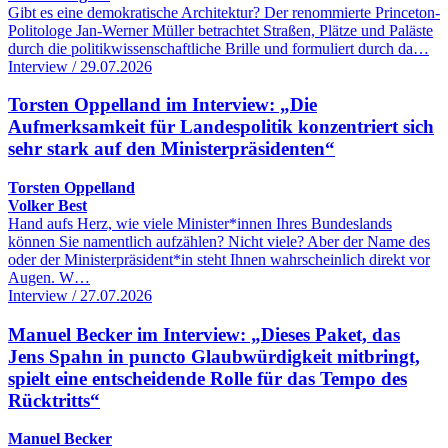
Gibt es eine demokratische Architektur? Der renommierte Princeton-
Politologe Jan-Werner Müller betrachtet Straßen, Plätze und Paläste
durch die politikwissenschaftliche Brille und formuliert durch da…
Interview / 29.07.2026
Torsten Oppelland im Interview: „Die
Aufmerksamkeit für Landespolitik konzentriert sich
sehr stark auf den Ministerpräsidenten“
Torsten Oppelland
Volker Best
Hand aufs Herz, wie viele Minister*innen Ihres Bundeslands
können Sie namentlich aufzählen? Nicht viele? Aber der Name des
oder der Ministerpräsident*in steht Ihnen wahrscheinlich direkt vor
Augen. W…
Interview / 27.07.2026
Manuel Becker im Interview: „Dieses Paket, das
Jens Spahn in puncto Glaubwürdigkeit mitbringt,
spielt eine entscheidende Rolle für das Tempo des
Rücktritts“
Manuel Becker