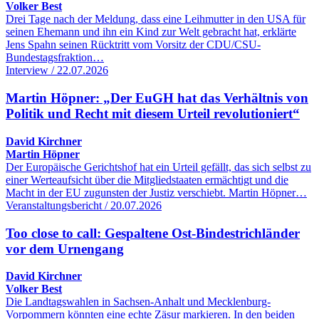
Volker Best
Drei Tage nach der Meldung, dass eine Leihmutter in den USA für
seinen Ehemann und ihn ein Kind zur Welt gebracht hat, erklärte
Jens Spahn seinen Rücktritt vom Vorsitz der CDU/CSU-
Bundestagsfraktion…
Interview / 22.07.2026
Martin Höpner: „Der EuGH hat das Verhältnis von
Politik und Recht mit diesem Urteil revolutioniert“
David Kirchner
Martin Höpner
Der Europäische Gerichtshof hat ein Urteil gefällt, das sich selbst zu
einer Werteaufsicht über die Mitgliedstaaten ermächtigt und die
Macht in der EU zugunsten der Justiz verschiebt. Martin Höpner…
Veranstaltungsbericht / 20.07.2026
Too close to call: Gespaltene Ost-Bindestrichländer
vor dem Urnengang
David Kirchner
Volker Best
Die Landtagswahlen in Sachsen-Anhalt und Mecklenburg-
Vorpommern könnten eine echte Zäsur markieren. In den beiden