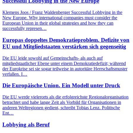
Successful Lobbying in the New Europe
Klemens Joos / Franz Waldenberger Successful Lobbying in the
New Europe. Why international companies must consider the
European Union in their global strategies and how they can
successfully represen…
Europas doppeltes Demokratieproblem. Defizite von
EU und Mitgliedstaaten verstärken sich gegenseitig
Die EU leide sowohl auf Gemeinschafts- als auch auf
mitgliedstaatlicher Ebene unter einem Demokratiedefizit; während
der Eurokrise sei sie sogar teilweise in autoritäre Herrschaftsmuster
verfallen. I…
Die Europäische Union. Ein Modell unter Druck
Die EU werde vielerorts als die erfolgreichste Regionalorganisation
betrachtet und habe lange Zeit als Vorbild für Organisationen in
anderen Weltregionen gedient, schreibt Tobias Lenz. Politische
Ent…
Lobbying als Beruf