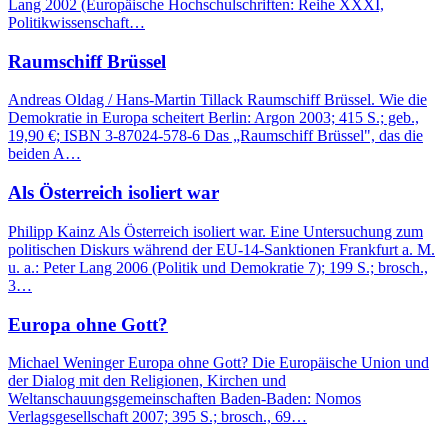
Lang 2002 (Europäische Hochschulschriften: Reihe XXXI,
Politikwissenschaft…
Raumschiff Brüssel
Andreas Oldag / Hans-Martin Tillack Raumschiff Brüssel. Wie die
Demokratie in Europa scheitert Berlin: Argon 2003; 415 S.; geb.,
19,90 €; ISBN 3-87024-578-6 Das „Raumschiff Brüssel", das die
beiden A…
Als Österreich isoliert war
Philipp Kainz Als Österreich isoliert war. Eine Untersuchung zum
politischen Diskurs während der EU-14-Sanktionen Frankfurt a. M.
u. a.: Peter Lang 2006 (Politik und Demokratie 7); 199 S.; brosch.,
3…
Europa ohne Gott?
Michael Weninger Europa ohne Gott? Die Europäische Union und
der Dialog mit den Religionen, Kirchen und
Weltanschauungsgemeinschaften Baden-Baden: Nomos
Verlagsgesellschaft 2007; 395 S.; brosch., 69…