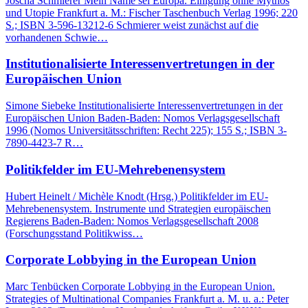
Joscha Schmierer Mein Name sei Europa. Einigung ohne Mythos
und Utopie Frankfurt a. M.: Fischer Taschenbuch Verlag 1996; 220
S.; ISBN 3-596-13212-6 Schmierer weist zunächst auf die
vorhandenen Schwie…
Institutionalisierte Interessenvertretungen in der
Europäischen Union
Simone Siebeke Institutionalisierte Interessenvertretungen in der
Europäischen Union Baden-Baden: Nomos Verlagsgesellschaft
1996 (Nomos Universitätsschriften: Recht 225); 155 S.; ISBN 3-
7890-4423-7 R…
Politikfelder im EU-Mehrebenensystem
Hubert Heinelt / Michèle Knodt (Hrsg.) Politikfelder im EU-
Mehrebenensystem. Instrumente und Strategien europäischen
Regierens Baden-Baden: Nomos Verlagsgesellschaft 2008
(Forschungsstand Politikwiss…
Corporate Lobbying in the European Union
Marc Tenbücken Corporate Lobbying in the European Union.
Strategies of Multinational Companies Frankfurt a. M. u. a.: Peter