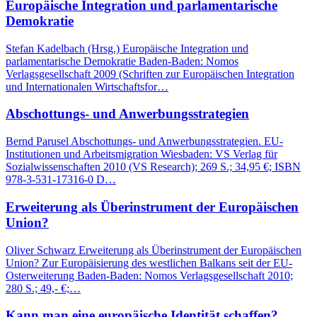
Europäische Integration und parlamentarische
Demokratie
Stefan Kadelbach (Hrsg.) Europäische Integration und
parlamentarische Demokratie Baden-Baden: Nomos
Verlagsgesellschaft 2009 (Schriften zur Europäischen Integration
und Internationalen Wirtschaftsfor…
Abschottungs- und Anwerbungsstrategien
Bernd Parusel Abschottungs- und Anwerbungsstrategien. EU-
Institutionen und Arbeitsmigration Wiesbaden: VS Verlag für
Sozialwissenschaften 2010 (VS Research); 269 S.; 34,95 €; ISBN
978-3-531-17316-0 D…
Erweiterung als Überinstrument der Europäischen
Union?
Oliver Schwarz Erweiterung als Überinstrument der Europäischen
Union? Zur Europäisierung des westlichen Balkans seit der EU-
Osterweiterung Baden-Baden: Nomos Verlagsgesellschaft 2010;
280 S.; 49,- €;…
Kann man eine europäische Identität schaffen?