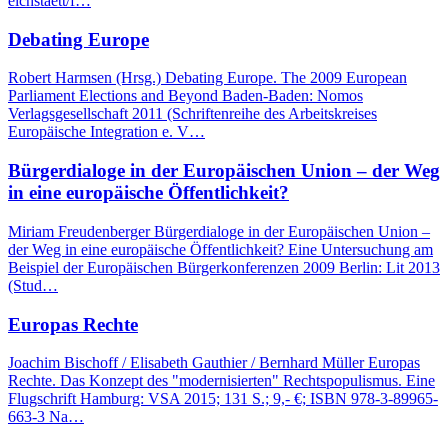
eichstaett/f…
Debating Europe
Robert Harmsen (Hrsg.) Debating Europe. The 2009 European
Parliament Elections and Beyond Baden-Baden: Nomos
Verlagsgesellschaft 2011 (Schriftenreihe des Arbeitskreises
Europäische Integration e. V…
Bürgerdialoge in der Europäischen Union – der Weg
in eine europäische Öffentlichkeit?
Miriam Freudenberger Bürgerdialoge in der Europäischen Union –
der Weg in eine europäische Öffentlichkeit? Eine Untersuchung am
Beispiel der Europäischen Bürgerkonferenzen 2009 Berlin: Lit 2013
(Stud…
Europas Rechte
Joachim Bischoff / Elisabeth Gauthier / Bernhard Müller Europas
Rechte. Das Konzept des "modernisierten" Rechtspopulismus. Eine
Flugschrift Hamburg: VSA 2015; 131 S.; 9,- €; ISBN 978-3-89965-
663-3 Na…