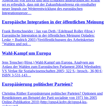
Angesichts von Brexit und dem Erstarken antieuropäischer Kräfte
sei es erfreulich, dass mit der Zukunftskonferenz ein ernsthafter
neuer Impuls zur Weiterentwicklung des europäischen
Integrationsproze…
Europäische Integration in der öffentlichen Meinung
Frank Brettschneider / Jan van Deth / Edeltraud Roller (Hrsg.)
Europäische Integration in der öffentlichen Meinung Opladen:
Leske + Budrich 2003 (Veröffentlichungen des Arbeitskreises
"Wahlen und pol…
Wahl-Kampf um Europa
Jens Tenscher (Hrsg.) Wahl-Kampf um Europa. Analysen aus
Anlass der Wahlen zum Europäischen Parlament 2004 Wiesbaden:
VS Verlag für Sozialwissenschaften 2005; 322 S.; brosch., 36,90 €;
ISBN 3-531-143…
Europäisierung politischer Parteien?
Christina Rüther Europäisierung politischer Parteien? Optionen und
Restriktionen am Beispiel der Parti socialiste von 1971 bis 2005
Online-Publikation 2010 (http://opus4.kobv.de/opus4-ku-