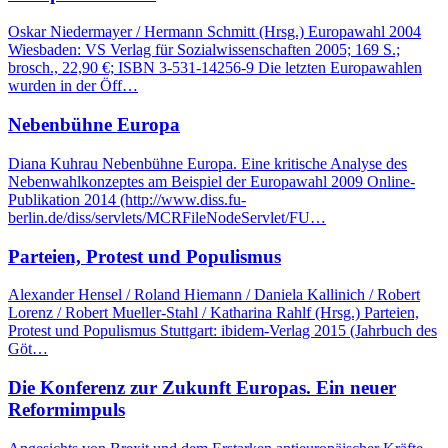
Oskar Niedermayer / Hermann Schmitt (Hrsg.) Europawahl 2004
Wiesbaden: VS Verlag für Sozialwissenschaften 2005; 169 S.;
brosch., 22,90 €; ISBN 3-531-14256-9 Die letzten Europawahlen
wurden in der Öff…
Nebenbühne Europa
Diana Kuhrau Nebenbühne Europa. Eine kritische Analyse des
Nebenwahlkonzeptes am Beispiel der Europawahl 2009 Online-
Publikation 2014 (http://www.diss.fu-
berlin.de/diss/servlets/MCRFileNodeServlet/FU…
Parteien, Protest und Populismus
Alexander Hensel / Roland Hiemann / Daniela Kallinich / Robert
Lorenz / Robert Mueller-Stahl / Katharina Rahlf (Hrsg.) Parteien,
Protest und Populismus Stuttgart: ibidem-Verlag 2015 (Jahrbuch des
Göt…
Die Konferenz zur Zukunft Europas. Ein neuer
Reformimpuls