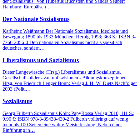
der Sozialismus" von Hubertus Buchstein und Sandra Seubert
Hamburg: Europäisch…
Der Nationale Sozialismus
Karlheinz Weißmann Der Nationale Sozialismus. Ideologie und
Bewegung 1890 bis 1933 München: Herbig 1998; 368 S.; ISBN 3-
7766-2056-0 Den nationalen Sozialismus nicht als spezifisch
deutsches, sondern…
Liberalismus und Sozialismus
Dieter Langewiesche (Hrsg.) Liberalismus und Sozialismus.
Gesellschaftsbilder - Zukunftsvisionen - Bildungskonzeptionen.
Hrsg. von Friedrich Lenger Bonn: Verlag J. H. W. Dietz Nachfolger
2003 (Politi…
Sozialismus
Georg Fülberth Sozialismus Köln: PapyRossa Verlag 2010; 111 S.;
9,90 €; ISBN 978-3-89438-430-2 Fülberth vollbringt auf wenig
mehr als 100 Seiten eine wahre Meisterleistung: Neben einer
Einführung in…