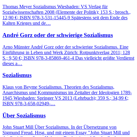
Thomas Meyer Sozialismus Wiesbaden: VS Verlag für
Sozialwissenschaften 2008 (Elemente der Politik); 153 S.; brosch.,
12,90 €; ISBN 978-3-531-15445-9 Spätestens seit dem Ende des
Kalten Krieges und de…
André Gorz oder der schwierige Sozialismus
Arno Münster André Gorz oder der schwierige Sozialismus. Eine
Einführung in Leben und Werk Zürich: Rotpunktverlag 2011; 128
S.; 9,50 €; ISBN 978-3-85869-461-4 Das vielleicht größte Verdienst
dieses a…
Sozialismus
Klaus von Beyme Sozialismus. Theorien des Sozialismus,
Anarchismus und Kommunismus im Zeitalter der Ideologien 1789-
1945 Wiesbaden: Springer VS 2013 (Lehrbuch); 359 S.; 34,99 €;
ISBN 978-3-658-02949-…
Über Sozialismus
John Stuart Mill Über Sozialismus. In der Übersetzung von
Sigmund Freud. Hrsg. und mit einem Essay "John Stuart Mill und