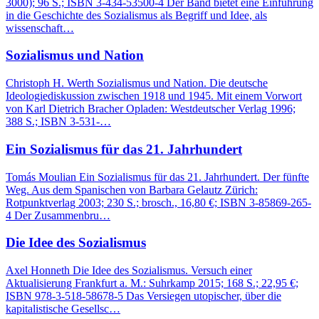
3000); 96 S.; ISBN 3-434-53500-4 Der Band bietet eine Einführung
in die Geschichte des Sozialismus als Begriff und Idee, als
wissenschaft…
Sozialismus und Nation
Christoph H. Werth Sozialismus und Nation. Die deutsche
Ideologiediskussion zwischen 1918 und 1945. Mit einem Vorwort
von Karl Dietrich Bracher Opladen: Westdeutscher Verlag 1996;
388 S.; ISBN 3-531-…
Ein Sozialismus für das 21. Jahrhundert
Tomás Moulian Ein Sozialismus für das 21. Jahrhundert. Der fünfte
Weg. Aus dem Spanischen von Barbara Gelautz Zürich:
Rotpunktverlag 2003; 230 S.; brosch., 16,80 €; ISBN 3-85869-265-
4 Der Zusammenbru…
Die Idee des Sozialismus
Axel Honneth Die Idee des Sozialismus. Versuch einer
Aktualisierung Frankfurt a. M.: Suhrkamp 2015; 168 S.; 22,95 €;
ISBN 978-3-518-58678-5 Das Versiegen utopischer, über die
kapitalistische Gesellsc…