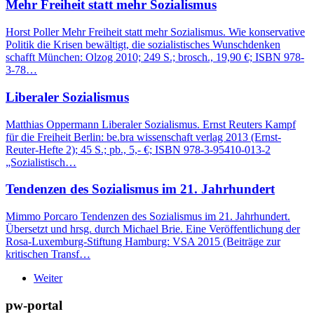
Mehr Freiheit statt mehr Sozialismus
Horst Poller Mehr Freiheit statt mehr Sozialismus. Wie konservative
Politik die Krisen bewältigt, die sozialistisches Wunschdenken
schafft München: Olzog 2010; 249 S.; brosch., 19,90 €; ISBN 978-
3-78…
Liberaler Sozialismus
Matthias Oppermann Liberaler Sozialismus. Ernst Reuters Kampf
für die Freiheit Berlin: be.bra wissenschaft verlag 2013 (Ernst-
Reuter-Hefte 2); 45 S.; pb., 5,- €; ISBN 978-3-95410-013-2
„Sozialistisch…
Tendenzen des Sozialismus im 21. Jahrhundert
Mimmo Porcaro Tendenzen des Sozialismus im 21. Jahrhundert.
Übersetzt und hrsg. durch Michael Brie. Eine Veröffentlichung der
Rosa-Luxemburg-Stiftung Hamburg: VSA 2015 (Beiträge zur
kritischen Transf…
Weiter
pw-portal