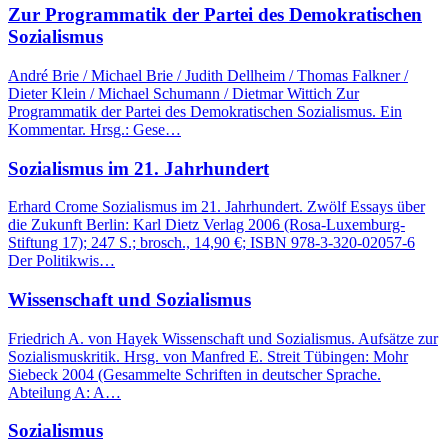
Zur Programmatik der Partei des Demokratischen
Sozialismus
André Brie / Michael Brie / Judith Dellheim / Thomas Falkner /
Dieter Klein / Michael Schumann / Dietmar Wittich Zur
Programmatik der Partei des Demokratischen Sozialismus. Ein
Kommentar. Hrsg.: Gese…
Sozialismus im 21. Jahrhundert
Erhard Crome Sozialismus im 21. Jahrhundert. Zwölf Essays über
die Zukunft Berlin: Karl Dietz Verlag 2006 (Rosa-Luxemburg-
Stiftung 17); 247 S.; brosch., 14,90 €; ISBN 978-3-320-02057-6
Der Politikwis…
Wissenschaft und Sozialismus
Friedrich A. von Hayek Wissenschaft und Sozialismus. Aufsätze zur
Sozialismuskritik. Hrsg. von Manfred E. Streit Tübingen: Mohr
Siebeck 2004 (Gesammelte Schriften in deutscher Sprache.
Abteilung A: A…
Sozialismus